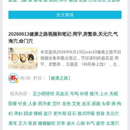
全文阅读
20260613健康之路视频和笔记:周宇,房繁恭,关元穴,气
海穴,命门穴
本页提供2026年6月13日cctv10健康之路节目
视频全集和要点笔记，节目请到的嘉宾是 周
宇、房繁恭 。主题是 《补药身上找》 。主要
介绍人体自带的免费中药有哪些等相关内容。
百年养生网提供视频全集的在线观看和主要内
06-30
栏目：【
健康之路
】
容介绍（节目要点笔记）。 周宇：中国中
医...
相关内容：
足少阴肾经
高血压
耳鸣
补肾
腹泻
上火
失眠
阳痿
针灸
人参
西洋参
艾叶
发热
艾灸
血压
尿频
头晕
痈
枸
杞
孕妇
阴虚
睡眠
盗汗
更年期
砭石
腹式呼吸
督脉
关元穴
鹿茸
乏力
夜尿
腰膝酸软
宫寒
虚火
心烦
补气
疲劳
太溪穴