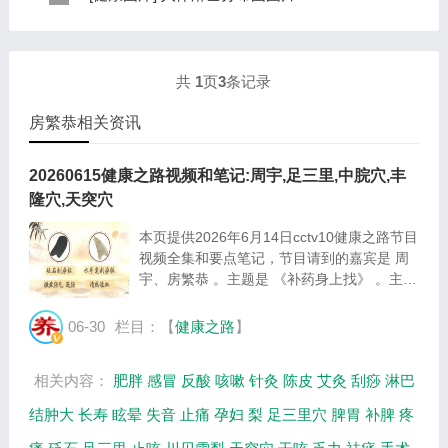
规律是，与面颊相应的穴位在耳垂；与上肢相...
表现，这种情况通常是慢性病的征兆，如慢性萎缩性胃
这是关于人体淋巴分布图的图片，图片所在的文章是：
炎、慢性贫血、慢性结肠炎等。但手掌发黄同样...
20120910天天养生视频和笔记:何裕民讲淋巴瘤,癌,重压
出的淋巴癌，图片尺寸390x378像素，格式是JPG...
共
1
页
3
条记录
房繁恭相关资讯
20260615健康之路视频和笔记:周宇,足三里,中脘穴,丰
隆穴,天突穴
本页提供2026年6月14日cctv10健康之路节目
视频全集和要点笔记，节目请到的嘉宾是 周
宇、房繁恭 。主题是 《补药身上找》 。主要
介绍健脾、止咳不用药，补药藏在身体中等相
关内容。百年养生网提供视频全集的在线观看
06-30
栏目：【
健康之路
】
和主要内容介绍（节目要点笔记）。 周
宇：...
相关内容：
肥胖
感冒
反酸
咳嗽
针灸
陈皮
艾灸
刮痧
淋巴
结肿大
长寿
眩晕
失音
止痛
孕妇
梨
足三里穴
脾胃
补脾
疼