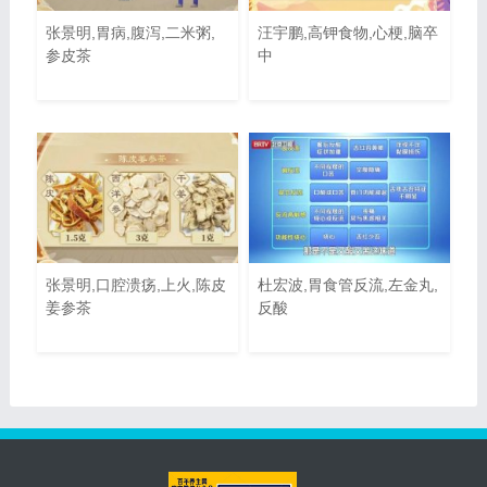
张景明,胃病,腹泻,二米粥,
汪宇鹏,高钾食物,心梗,脑卒
参皮茶
中
张景明,口腔溃疡,上火,陈皮
杜宏波,胃食管反流,左金丸,
姜参茶
反酸