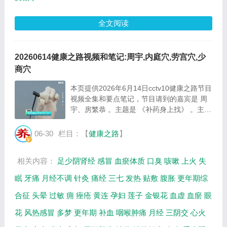
全文阅读
20260614健康之路视频和笔记:周宇,内庭穴,劳宫穴,少
商穴
本页提供2026年6月14日cctv10健康之路节目
视频全集和要点笔记，节目请到的嘉宾是 周
宇、房繁恭 。主题是 《补药身上找》 。主要
介绍人体自带的免费中药有哪些等相关内容。
百年养生网提供视频全集的在线观看和主要内
06-30
栏目：【
健康之路
】
容介绍（节目要点笔记）。 周宇：中国中
医...
相关内容：
足少阴肾经
感冒
血瘀体质
口臭
咳嗽
上火
失
眠
牙痛
月经不调
针灸
痛经
三七
发热
贴敷
腹胀
更年期综
合征
头晕
过敏
痈
痤疮
黄连
孕妇
莲子
金银花
血虚
血瘀
眼
花
风热感冒
多梦
更年期
补血
咽喉肿痛
月经
三阴交
心火