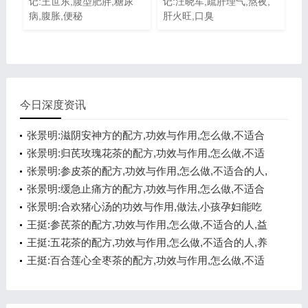
记:王世东,腹型肥胖,糖尿
记:汪晓军,疏肝理气,熬夜,
病,腹胀,便秘
肝火旺,口臭
今日深度资讯
张景明:滋阴安神方的配方,功效与作用,怎么做,不适合
的人,悦心安神
张景明:归芪玫瑰花茶的配方,功效与作用,怎么做,不适
合的人,补气养血
张景明:参皮茶的配方,功效与作用,怎么做,不适合的人,
健脾开胃
张景明:缓急止痛方的配方,功效与作用,怎么做,不适合
的人,化痰醒神
张景明:合欢猪心汤的功效与作用,做法,小孩孕妇能吃
吗,悦心安神
王挺:参芪茶的配方,功效与作用,怎么做,不适合的人,益
气温阳
王挺:五花茶的配方,功效与作用,怎么做,不适合的人,养
心安神
王挺:百合莲心全枣茶的配方,功效与作用,怎么做,不适
合的人,养心安神