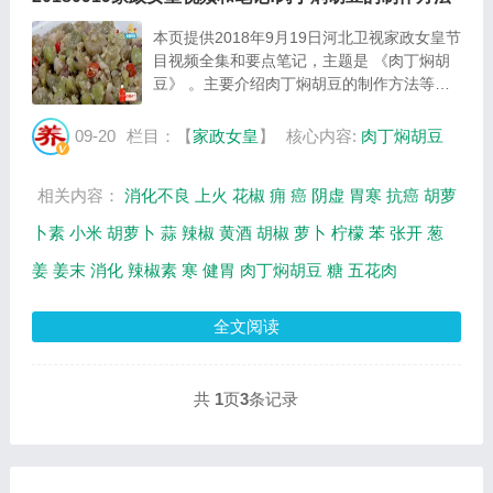
本页提供2018年9月19日河北卫视家政女皇节
目视频全集和要点笔记，主题是 《肉丁焖胡
豆》 。主要介绍肉丁焖胡豆的制作方法等相
关内容，百年养生网提供视频全集的在线观看
和主要内容介绍（节目要点笔记）。 肉丁焖
09-20
栏目：【
家政女皇
】
核心内容:
肉丁焖胡豆
胡豆 的制作方法：胡豆去外壳，取带皮胡豆
备好...
相关内容：
消化不良
上火
花椒
痈
癌
阴虚
胃寒
抗癌
胡萝
卜素
小米
胡萝卜
蒜
辣椒
黄酒
胡椒
萝卜
柠檬
苯
张开
葱
姜
姜末
消化
辣椒素
寒
健胃
肉丁焖胡豆
糖
五花肉
全文阅读
共
1
页
3
条记录