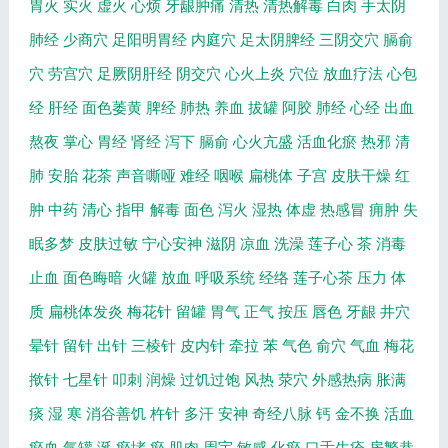
胃火
实火
虚火
心烦
牙龈肿痛
清热
清热解毒
白肉
手太阴
肺经
少商穴
足阳明胃经
内庭穴
足太阴脾经
三阴交穴
膈俞
穴
劳宫穴
足厥阴肝经
阴交穴
心火上炎
穴位
放血疗法
心包
经
肝经
面色萎黄
脾经
肺热
养血
拔罐
阿胶
肺经
心经
出血
熬夜
掌心
胃经
肾经
泻下
膈俞
心火亢盛
活血化瘀
热邪
清
肺
安胎
花茶
声音嘶哑
难经
咽喉
扁桃体
子宫
皮肤干燥
红
肿
中药
清心
指甲
解毒
面色
泻火
湿热
体虚
热感冒
痈肿
失
眠多梦
皮肤过敏
宁心安神
滋阴
凉血
洗澡
莲子心
茶
消毒
止血
面色晦暗
火罐
放血
呼吸系统
经络
莲子心茶
压力
体
质
扁桃体发炎
梅花针
留罐
胃气
正气
按压
唇色
牙龈
井穴
晕针
留针
出针
三棱针
皮内针
牵拉
苯
气色
俞穴
气血
梅花
揿针
七星针
叩刺
润燥
过饥过饱
风热
荥穴
外感热病
胀满
痰
湿
寒
消谷善饥
杵针
多汗
安神
奇经八脉
钙
金不换
活血
瘀血
气罐
涎
瘀堵
瘀
肌肉
周宇
敏感
化瘀
口舌生疮
房繁恭