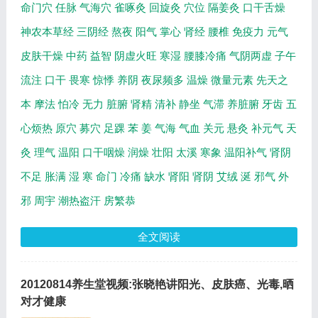
命门穴
任脉
气海穴
雀啄灸
回旋灸
穴位
隔姜灸
口干舌燥
神农本草经
三阴经
熬夜
阳气
掌心
肾经
腰椎
免疫力
元气
皮肤干燥
中药
益智
阴虚火旺
寒湿
腰膝冷痛
气阴两虚
子午
流注
口干
畏寒
惊悸
养阴
夜尿频多
温燥
微量元素
先天之
本
摩法
怕冷
无力
脏腑
肾精
清补
静坐
气滞
养脏腑
牙齿
五
心烦热
原穴
募穴
足踝
苯
姜
气海
气血
关元
悬灸
补元气
天
灸
理气
温阳
口干咽燥
润燥
壮阳
太溪
寒象
温阳补气
肾阴
不足
胀满
湿
寒
命门
冷痛
缺水
肾阳
肾阴
艾绒
涎
邪气
外
邪
周宇
潮热盗汗
房繁恭
全文阅读
20120814养生堂视频:张晓艳讲阳光、皮肤癌、光毒,晒
对才健康