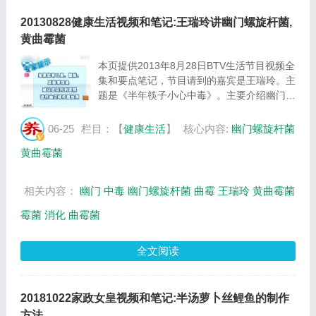
20130828健康生活视频和笔记:王瑞玲讲幽门螺旋杆菌,
黄曲霉菌
本页提供2013年8月28日BTV生活节目视频全
集和要点笔记，节目请到的嘉宾是王瑞玲。主
题是《半年筷子小心中毒》。主要介绍幽门螺
旋杆菌的危害，黄曲霉菌的危害，筷子的存放
等相关内容，百年养生网健康生活栏目提供视
06-25
栏目：【
健康生活
】
核心内容:
幽门螺旋杆菌
频全集的在线观看和主要内容介绍（节目要点
黄曲霉菌
笔...
相关内容：
幽门
中毒
幽门螺旋杆菌
曲霉
王瑞玲
黄曲霉菌
霉菌
消化
曲霉菌
全文阅读
20181022家政女皇视频和笔记:半汤萝卜丝鲤鱼的制作
方法