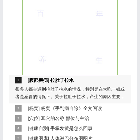
[
腹部疾病
]
拉肚子拉水
很多人都会遇到拉肚子拉水的情况，特别是在大吃一顿或
者是感冒的情况下。关于拉肚子拉水，产生的原因主要是
因为饮食问题，或者是因为肠胃问题。本页包...
[
杨奕
]
杨奕《手到病自除》全文阅读
本页提供杨奕手到病自除全文阅读。包括完整目录、共计
[
穴位
]
耳穴的名称,部位与主治
6大章，66个小节的详细内容。涉及到全身的各个反射
耳穴在耳郭的分布有一定规律，耳穴在耳郭的分布犹如一
[
健康自测
]
手掌发黄是怎么回事
区，以及自然疗法、反射区疗法、食疗等。另外...
个倒置在子宫内的胎儿，头部朝下，臀部朝上。其分布的
手掌发黄，一般是血管内血液不充盈或是皮肤营养不良的
[
健康图库
]
人体淋巴分布图图片