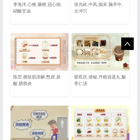
李海洋,心梗,脑梗,冠心病,
张允岭,中风,痴呆,脑卒中,
硝酸甘油
太冲穴
陈罡,横纹肌溶解,憋尿,尿
翟双庆,便秘,丹栀逍遥丸,酸
酸,膀胱炎
枣仁汤