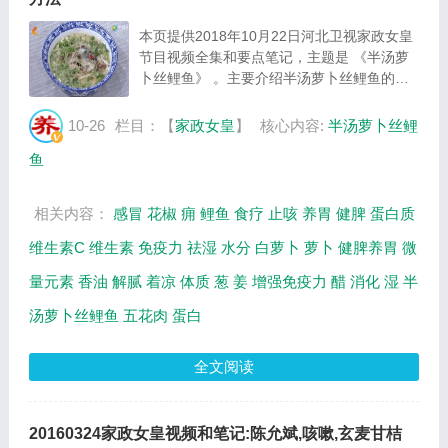
本页提供2018年10月22日河北卫视家政女皇
节目视频全集和要点笔记，主题是 《半汤萝
卜丝鲤鱼》 。主要介绍半汤萝卜丝鲤鱼的制
作方法等相关内容，百年养生网提供视频全集
的在线观看和主要内容介绍（节目要点笔
10-26
栏目：【
家政女皇
】
核心内容:
半汤萝卜丝鲤
记）。 挑萝卜的诀窍 ：新鲜白萝卜，色泽嫩
鱼
白； 新...
相关内容：
感冒
花椒
痈
鲤鱼
食疗
止咳
养胃
健脾
蛋白质
维生素C
维生素
免疫力
祛湿
水分
白萝卜
萝卜
健脾养胃
微
量元素
香油
解腻
着凉
体质
葱
姜
增强免疫力
醋
消化
湿
半
汤萝卜丝鲤鱼
五花肉
蛋白
全文阅读
20160324家政女皇视频和笔记:陈允斌,咳嗽,玄麦甘桔