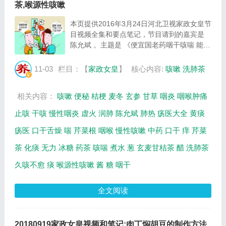
茶,喉源性咳嗽
本页提供2016年3月24日河北卫视家政女皇节
目视频全集和要点笔记，节目请到的嘉宾是
陈允斌 。主题是 《便宜国老药咽干咳喘 能防
能治》 。主要介绍玄麦甘桔茶，喉源性咳嗽
等相关内容，百年养生网提供视频全集的在线
11-03
栏目：【
家政女皇
】
核心内容:
咳嗽
洗肺茶
观看和主要内容介绍（节目要点笔记）。 很
多...
相关内容：
咳嗽
便秘
桔梗
麦冬
玄参
甘草
咽炎
咽喉肿痛
止咳
干咳
慢性咽炎
虚火
润肺
陈允斌
肺热
疡医大全
黄痰
疡医
口干舌燥
喘
芹菜根
咽喉
慢性咳嗽
中药
口干
痒
芹菜
茶
化痰
无力
冰糖
药茶
咳喘
煮水
葱
玄麦甘桔茶
醋
洗肺茶
久咳不愈
痰
喉源性咳嗽
酱
糖
咽干
全文阅读
20180919家政女皇视频和笔记:肉丁焖胡豆的制作方法