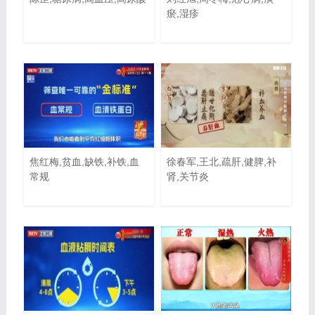
瘀,湿疹
焦红梅,贫血,缺铁,补铁,血
徐春军,王北,疏肝,健脾,补
常规
肾,关节炎