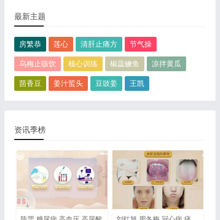
最新主题
房繁恭
莲心
清肝止痛方
节气操
乌梅止咳饮
核心训练
椒蕊鳜鱼
凉拌黄瓜
茴香豆
姜汁蜇头
豆豉姜
王凯
资讯季榜
陈罡,糖尿病,高血压,高尿酸
刘红旭,周冬梅,冠心病,痰