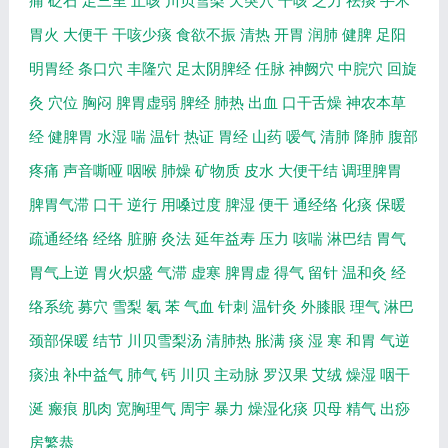
痛
砭石
足三里
止咳
川贝雪梨
天突穴
干咳
乏力
祛痰
手术
胃火
大便干
干咳少痰
食欲不振
清热
开胃
润肺
健脾
足阳
明胃经
条口穴
丰隆穴
足太阴脾经
任脉
神阙穴
中脘穴
回旋
灸
穴位
胸闷
脾胃虚弱
脾经
肺热
出血
口干舌燥
神农本草
经
健脾胃
水湿
喘
温针
热证
胃经
山药
嗳气
清肺
降肺
腹部
疼痛
声音嘶哑
咽喉
肺燥
矿物质
皮水
大便干结
调理脾胃
脾胃气滞
口干
逆行
用嗓过度
脾湿
便干
通经络
化痰
保暖
疏通经络
经络
脏腑
灸法
延年益寿
压力
咳喘
淋巴结
胃气
胃气上逆
胃火炽盛
气滞
虚寒
脾胃虚
得气
留针
温和灸
经
络系统
募穴
雪梨
氡
苯
气血
针刺
温针灸
外膝眼
理气
淋巴
颈部保暖
结节
川贝雪梨汤
清肺热
胀满
痰
湿
寒
和胃
气逆
痰浊
补中益气
肺气
钙
川贝
主动脉
罗汉果
艾绒
燥湿
咽干
涎
瘢痕
肌肉
宽胸理气
周宇
暴力
燥湿化痰
贝母
精气
出痧
房繁恭