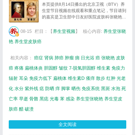
本页提供8月14日播出的北京卫视（BTV）养
生堂节目视频在线观看和重点笔记，节目请到
的嘉宾是卫生部中日友好医院皮肤科张晓艳，
主题是晒对才健康，主要介绍阳光、维生素
D、恶性黑素瘤、皮肤癌、光老化、光毒相关
08-15
栏目：【
养生堂视频
】
核心内容:
养生堂张晓
内容，本页提供视频全集的在线观看和主要内
艳
养生堂皮肤癌
容介...
相关内容：
癌症
肾病
肺癌
肿瘤
痈
日光浴
癌
张晓艳
皮肤
癌
疼痛
扁桃体炎
胆固醇
皱纹
7-脱氢胆固醇
维生素
免疫力
辐射
耳朵
免疫力低下
扁桃体
维生素D
瘙痒
散步
红肿
光老
化
水分
紫外线
痣
防晒
痒
脚掌
晒伤
免疫系统
黑斑
水泡
死
亡率
早逝
骨骼
黑痣
光毒
苯
感染
养生堂张晓艳
养生堂皮
肤癌
醋
破溃
全文阅读