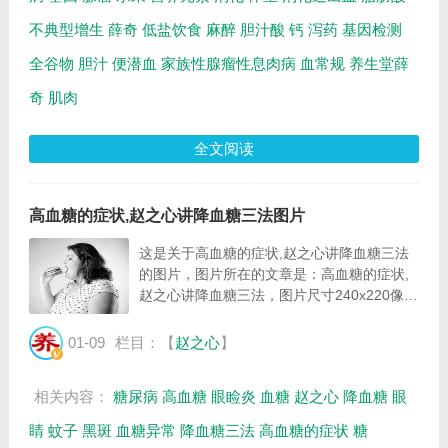
不典型增生
薛奇
低盐饮食
麻醉
胆汁酸
钙
泻药
基因检测
全谷物
胆汁
便潜血
家族性腺瘤性息肉病
血常规
养生堂薛
奇
肌肉
全文阅读
高血糖的症状,赵之心讲降血糖三法图片
这是关于高血糖的症状,赵之心讲降血糖三法
的图片，图片所在的文章是：高血糖的症状,
赵之心讲降血糖三法，图片尺寸240x220像
素，格式是JPG，图片大小是10259Byte。...
01-09
栏目：【
赵之心
】
相关内容：
糖尿病
高血糖
眼睑炎
血糖
赵之心
降血糖
眼
睛
蚊子
黑斑
血糖异常
降血糖三法
高血糖的症状
糖