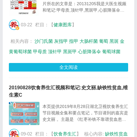
片所在的文章是：20131205我是大医生视频
和笔记:甲母质,顶针甲,黑斑甲,心脏降落伞，
图片尺寸520x293像素，格式是JPG，图片大
小是42208Byte。...
03-22
栏目：【
健康图库
】
相关内容：
沙门氏菌
灰指甲
指甲
大肠杆菌
葡萄
黑斑
金
黄葡萄球菌
甲母质
顶针甲
黑斑甲
心脏降落伞
葡萄球菌
全文阅读
20190828饮食养生汇视频和笔记:史文丽,缺铁性贫血,维
生素C
本页提供2019年8月28日湖北卫视饮食养生汇
节目视频全集和要点笔记，节目请到的嘉宾是
史文丽 。主题是 《红枣补铁不靠谱贫血患者
别上当》 。主要介绍铁中毒有哪些后果，缺
铁到底是怎么导致的，如何预防缺铁性贫血等
09-02
栏目：【
饮食养生汇
】
核心内容:
缺铁性贫血