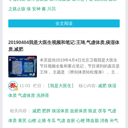
之路止咳
痰
安神
酱
川贝
全文阅读
20190404我是大医生视频和笔记:王琦,气虚体质,痰湿体
质,减肥
本页提供2019年4月4日北京卫视我是大医生
节目视频全集和要点笔记，节目请到的嘉宾是
王琦 。主题是 《辨别体质轻松瘦身》 。主要
介绍辨别体质轻松瘦身等相关内容，百年养生
网提供视频全集的在线观看和主要内容介绍
11-03
栏目：【
我是大医生
】
核心内容:
减肥
痰湿
（节目要点笔记）。 痰湿血瘀体质不仅容易
体质
气虚体质
洗肺茶
发...
相关内容：
减肥
肥胖
痰湿体质
血瘀体质
陈皮
茯苓
气虚
体质
黄芪
山楂
止痛
冬瓜
气虚
血瘀
心梗
降血脂
消食
补气