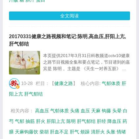
全文阅读
20170331健康之路视频和笔记:陈明,高血压,肝阳上亢,
肝气郁结
本页提供2017年3月31日科教频道cctv10健康
之路节目视频全集和要点笔记，节目请到的嘉
宾是 陈明 。主题是 《天生一对养五脏》 。
主要介绍天麻钩藤饮，天麻钩藤鸭子煲的制作
方法，等相关内容。百年养生网提供视频全集
10-28
栏目：【
健康之路
】
核心内容:
气郁体质
肝
的在线观看和主要内容介绍（节目要点笔
阳上亢
肝气郁结
记）...
相关内容：
高血压
气郁体质
头痛
血压
天麻
钩藤
头晕
白
芍
气郁
抽筋
肝火
肝阳上亢
陈明
肝气郁结
肝经
降血压
药
膳
天麻钩藤饮
柴胡
肝血不足
肝气
烦躁
清肝火
头胀
情绪