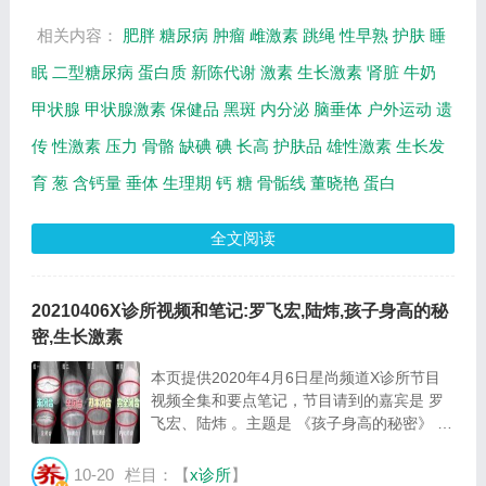
院呼...
相关内容：
肥胖
糖尿病
肿瘤
雌激素
跳绳
性早熟
护肤
睡
眠
二型糖尿病
蛋白质
新陈代谢
激素
生长激素
肾脏
牛奶
甲状腺
甲状腺激素
保健品
黑斑
内分泌
脑垂体
户外运动
遗
传
性激素
压力
骨骼
缺碘
碘
长高
护肤品
雄性激素
生长发
育
葱
含钙量
垂体
生理期
钙
糖
骨骺线
董晓艳
蛋白
全文阅读
20210406X诊所视频和笔记:罗飞宏,陆炜,孩子身高的秘
密,生长激素
本页提供2020年4月6日星尚频道X诊所节目
视频全集和要点笔记，节目请到的嘉宾是 罗
飞宏、陆炜 。主题是 《孩子身高的秘密》 。
主要介绍孩子究竟能长多高呢，如何检测孩子
的身高发育有没有在正轨上等相关内容，百年
10-20
栏目：【
x诊所
】