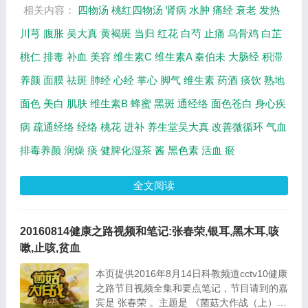
相关内容：
四物汤
桃红四物汤
肾病
水肿
痛经
衰老
发热
川芎
腹胀
吴大真
黄褐斑
当归
红花
白芍
止痛
乌骨鸡
白芷
桃仁
排毒
补血
美容
维生素C
维生素A
秦伯未
大肠经
积滞
养颜
面膜
祛斑
肺经
心经
掌心
脚气
维生素
药酒
痰饮
熟地
面色
美白
肌肤
维生素B
蜂蜜
黑斑
通经络
面色苍白
身心疾
病
疏通经络
经络
桃花
进补
养生堂吴大真
改善微循环
气血
排毒养颜
润燥
痰
健脾化湿茶
酱
黑色素
活血
瘀
全文阅读
20160814健康之路视频和笔记:张春荣,银耳,黑木耳,咳
嗽,止咳,贫血
本页提供2016年8月14日科教频道cctv10健康
之路节目视频全集和要点笔记，节目请到的嘉
宾是 张春荣 。主题是 《菌菇大作战（上）》