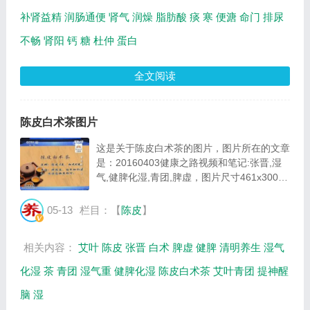
补肾益精
润肠通便
肾气
润燥
脂肪酸
痰
寒
便溏
命门
排尿
不畅
肾阳
钙
糖
杜仲
蛋白
全文阅读
陈皮白术茶图片
这是关于陈皮白术茶的图片，图片所在的文章
是：20160403健康之路视频和笔记:张晋,湿
气,健脾化湿,青团,脾虚，图片尺寸461x300像
素，格式是JPG，图片大小是34628Byte。...
05-13
栏目：【
陈皮
】
相关内容：
艾叶
陈皮
张晋
白术
脾虚
健脾
清明养生
湿气
化湿
茶
青团
湿气重
健脾化湿
陈皮白术茶
艾叶青团
提神醒
脑
湿