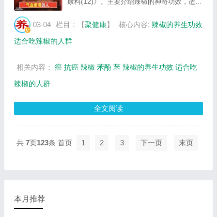
康料(12)》。主要介绍辣椒的神奇功效，适合
吃辣椒的人群等相关内容，百年养生网提供视
频全集的在线观看和主要内容介绍（节目要点
03-04
栏目：【
聚健康
】
核心内容:
辣椒的养生功效
笔记）。...
适合吃辣椒的人群
相关内容：
癌
抗癌
辣椒
苯酚
苯
辣椒的养生功效
适合吃
辣椒的人群
全文阅读
共
7
页
123
条
首页
1
2
3
下一页
末页
本月推荐