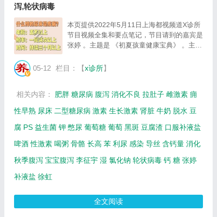
泻,轮状病毒
本页提供2022年5月11日上海都视频道X诊所
节目视频全集和要点笔记，节目请到的嘉宾是
张婷 。主题是 《初夏孩童健康宝典》 。主要
介绍正确处理孩子腹泻的方法，如何轻松应对
孩子尿床等相关内容，百年养生网提供视频全
05-12
栏目：【
x诊所
】
集的在线观看和主要内容介绍（节目要点笔...
相关内容：
肥胖
糖尿病
腹泻
消化不良
拉肚子
雌激素
痈
性早熟
尿床
二型糖尿病
激素
生长激素
肾脏
牛奶
脱水
豆
腐
PS
益生菌
钾
憋尿
葡萄糖
葡萄
黑斑
豆腐渣
口服补液盐
啤酒
性激素
喝粥
骨骼
长高
苯
利尿
感染
导丝
含钙量
消化
秋季腹泻
宝宝腹泻
李征宇
湿
氯化钠
轮状病毒
钙
糖
张婷
补液盐
徐虹
全文阅读