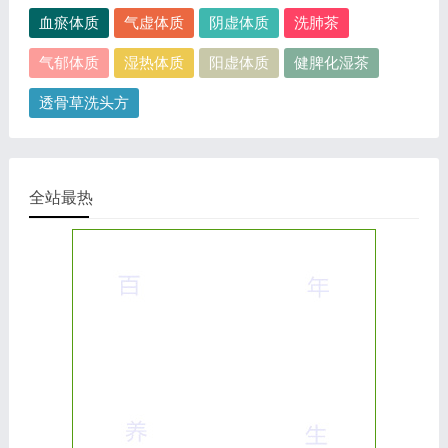
血瘀体质
气虚体质
阴虚体质
洗肺茶
气郁体质
湿热体质
阳虚体质
健脾化湿茶
透骨草洗头方
全站最热