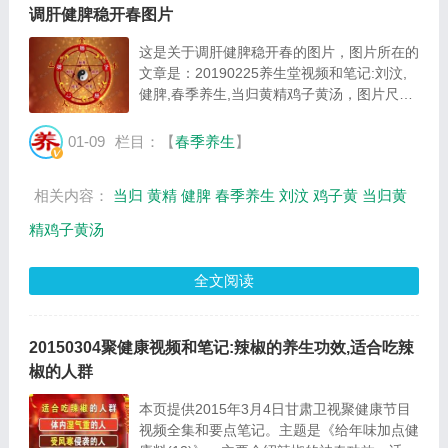
调肝健脾稳开春图片
这是关于调肝健脾稳开春的图片，图片所在的
文章是：20190225养生堂视频和笔记:刘汶,
健脾,春季养生,当归黄精鸡子黄汤，图片尺寸
612x438像素，格式是JPG，图片大小是
54876Byte。...
01-09
栏目：【
春季养生
】
相关内容：
当归
黄精
健脾
春季养生
刘汶
鸡子黄
当归黄
精鸡子黄汤
全文阅读
20150304聚健康视频和笔记:辣椒的养生功效,适合吃辣
椒的人群
本页提供2015年3月4日甘肃卫视聚健康节目
视频全集和要点笔记。主题是《给年味加点健