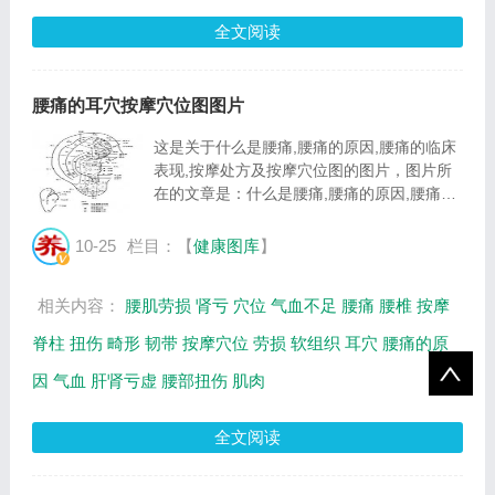
全文阅读
腰痛的耳穴按摩穴位图图片
这是关于什么是腰痛,腰痛的原因,腰痛的临床
表现,按摩处方及按摩穴位图的图片，图片所
在的文章是：什么是腰痛,腰痛的原因,腰痛的
临床表现,按摩处方及按摩穴位图，图片尺寸
377x536像素，格式是JPG，图片大小是
10-25
栏目：【
健康图库
】
50523Byte。...
相关内容：
腰肌劳损
肾亏
穴位
气血不足
腰痛
腰椎
按摩
脊柱
扭伤
畸形
韧带
按摩穴位
劳损
软组织
耳穴
腰痛的原
因
气血
肝肾亏虚
腰部扭伤
肌肉
全文阅读