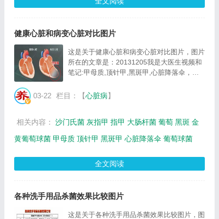
全文阅读
健康心脏和病变心脏对比图片
这是关于健康心脏和病变心脏对比图片，图片
所在的文章是：20131205我是大医生视频和
笔记:甲母质,顶针甲,黑斑甲,心脏降落伞，图
片尺寸416x236像素，格式是JPG，图片大小
是20874Byte。...
03-22
栏目：【
心脏病
】
相关内容：
沙门氏菌
灰指甲
指甲
大肠杆菌
葡萄
黑斑
金
黄葡萄球菌
甲母质
顶针甲
黑斑甲
心脏降落伞
葡萄球菌
全文阅读
各种洗手用品杀菌效果比较图片
这是关于各种洗手用品杀菌效果比较图片，图