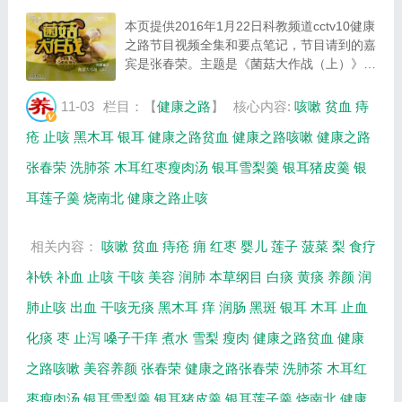
本页提供2016年1月22日科教频道cctv10健康
之路节目视频全集和要点笔记，节目请到的嘉
宾是张春荣。主题是《菌菇大作战（上）》。
主要介绍银耳可缓解哪种咳嗽，银耳雪梨羹、
银耳猪皮羹、木耳红枣瘦肉汤、银耳莲子羹的
11-03
栏目：【
健康之路
】
核心内容:
咳嗽
贫血
痔
制作方法，干木耳的铁含量是菠菜的几倍等
疮
止咳
黑木耳
银耳
健康之路贫血
健康之路咳嗽
健康之路
相...
张春荣
洗肺茶
木耳红枣瘦肉汤
银耳雪梨羹
银耳猪皮羹
银
耳莲子羹
烧南北
健康之路止咳
相关内容：
咳嗽
贫血
痔疮
痈
红枣
婴儿
莲子
菠菜
梨
食疗
补铁
补血
止咳
干咳
美容
润肺
本草纲目
白痰
黄痰
养颜
润
肺止咳
出血
干咳无痰
黑木耳
痒
润肠
黑斑
银耳
木耳
止血
化痰
枣
止泻
嗓子干痒
煮水
雪梨
瘦肉
健康之路贫血
健康
之路咳嗽
美容养颜
张春荣
健康之路张春荣
洗肺茶
木耳红
枣瘦肉汤
银耳雪梨羹
银耳猪皮羹
银耳莲子羹
烧南北
健康