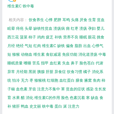
相关内容，百年养生网提供视频全集的在线
维生素C
铁中毒
观...
相关内容：
饮食养生
心悸
肥胖
耳鸣
头痛
厌食
生育
贫血
眩晕
痔疮
头晕
缺铁性贫血
溃疡病
痈
红枣
溃疡
孕妇
婴儿
西兰花
菠菜
柿子
鸡肉
疲乏
补铁
营养不良
睡眠
眼花
挑食
月经
绝经
气短
红肉
维生素C
缺铁
偏食
脂肪
出血
心悸气
短
猕猴
动物血
维生素
食欲减退
免疫功能
消化道溃疡
中毒
睡眠质量
嗜睡
苦瓜
指甲
血红素
失血
鼻子
脸色苍白
代谢
异常
月经期
黑斑
胰腺
肝脏
异食症
饮食习惯
橘子
消化系
统
怕冷
无力
枣
猕猴桃
红细胞
血红蛋白
膳食
腋窝
鱼肉
柿
子椒
血色素
牙齿
注意力不集中
苯
贫血的症状
感染
生长发
育
水果
醋
消化
维生素C的作用
脸色
色素沉着
寒
缺血
食
补
猪肝
鸭血
史文丽
铁中毒
蛋白
涎
注意力