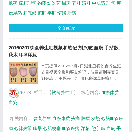
低落
疏肝理气
钩藤饮
选药
黑斑
养肝
清肝
中成药
理气
烦
躁易怒
肝气郁
疏肝
平肝
情绪
对药
全文阅读
20160207饮食养生汇视频和笔记:刘兴志,血瘀,手拈散,
秋木耳拌洋葱
本页提供2016年2月7日湖北卫视饮食养生汇
节目视频全集和要点笔记，节目请到嘉宾是
刘兴志 。主题是 《活血化瘀远离肿瘤》 。主
要介绍什么样的体质容易得癌，血瘀导致的疾
病，手拈散，秋木耳拌洋葱的制作方法等相关
10-28
栏目：【
饮食养生汇
】
核心内容:
血瘀体质
内容，百年养生网饮食养生汇栏目提供视频
血瘀
全...
相关内容：
饮食养生
血瘀体质
头痛
肿瘤
发热
心脑血管疾
病
心律失常
眩晕
心肌梗塞
血管疾病
洋葱
化疗
癌
血瘀
手