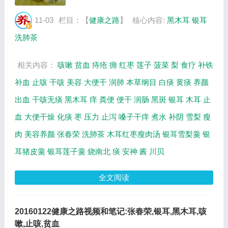
。主要介绍银耳可缓解哪种咳嗽，银耳雪梨
羹、银耳猪皮羹、木耳红枣瘦肉汤、银耳莲子
11-03
栏目：【
健康之路
】
核心内容:
黑木耳
银耳
羹的制作方法，干木耳的铁含量是菠菜的几
洗肺茶
倍...
相关内容：
咳嗽
贫血
痔疮
痈
红枣
莲子
菠菜
梨
食疗
补铁
补血
止咳
干咳
美容
大便干
润肺
本草纲目
白痰
黄痰
养颜
出血
干咳无痰
黑木耳
痒
粪便
便干
润肠
黑斑
银耳
木耳
止
血
大便干燥
化痰
枣
压力
止泻
嗓子干痒
煮水
补阴
雪梨
瘦
肉
美容养颜
张春荣
洗肺茶
木耳红枣瘦肉汤
银耳雪梨羹
银
耳猪皮羹
银耳莲子羹
烧南北
痰
安神
酱
川贝
全文阅读
20160122健康之路视频和笔记:张春荣,银耳,黑木耳,咳
嗽,止咳,贫血