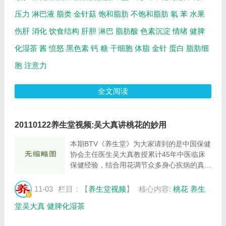
压力
淋巴液
脂类
金针菇
饱和脂肪
不饱和脂肪
氡
苯
水果
伤肝
消化
饮食结构
肝胆
淋巴
脂肪酸
色素沉淀
情绪
健脾
化湿茶
酱
愤怒
黑色素
钙
糖
干细胞
体脂
金针
蛋白
脂肪细
胞
注意力
全文阅读
20110122养生堂视频:吴大真讲桃花的妙用
本期BTV《养生堂》为大家请到的是中国保健
协会主任医生吴大真教授累计45年中医临床
保健经验，结合用花调节众多身心疾病的真实
案例，为您介绍桃花的功效。 吴大真：早年
毕业于北京中医药大学，师承中医泰斗秦伯未
11-03
栏目：【
养生堂视频
】
核心内容:
桃花
养生
先生，现任北京同济医院院长。北京北海医院
堂吴大真
健脾化湿茶
特...