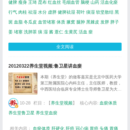
健脾
瘦身
王琦
昆布
红血丝
毛细血管
脑梗
山药
活血化瘀
行气
肉桂
祛湿
水分
虚胖
健脾祛湿
荷叶
痰湿
软坚散结
黑
斑
血脂
冬瓜皮
血管堵塞
体质
腋窝
腿肿
黑棘皮
发胖
胖子
姜
堵塞
洗肺茶
痰
湿
酱
薏仁
生黄芪
活血
瘀
全文阅读
20120322养生堂视频:鲁卫星讲血瘀
本期《养生堂》的做客嘉宾是北京中医药大学
第三附属医院心内科主任，主任医师，教授，
中西医结合临床专业博士生导师鲁卫星为大家
讲解血瘀的问题。 生活中难免会有磕磕碰
碰， 比如磕了一下椅子或者被东西砸了一
10-28
栏目：【
养生堂视频
】
核心内容:
血瘀体质
下，同样一件事儿，出现在大家身上症状却不
养生堂鲁卫星
养生堂血瘀
同，...
相关内容：
血瘀体质
肝硬化
肝癌
冠心病
胃癌
头痛
胃痛