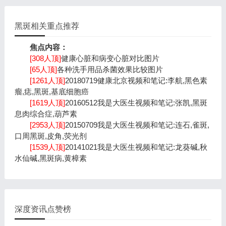
黑斑相关重点推荐
焦点内容：
[308人顶]
健康心脏和病变心脏对比图片
[65人顶]
各种洗手用品杀菌效果比较图片
[1261人顶]
20180719健康北京视频和笔记:李航,黑色素
瘤,痣,黑斑,基底细胞癌
[1619人顶]
20160512我是大医生视频和笔记:张凯,黑斑
息肉综合症,葫芦素
[2953人顶]
20150709我是大医生视频和笔记:连石,雀斑,
口周黑斑,皮角,荧光剂
[1539人顶]
20141021我是大医生视频和笔记:龙葵碱,秋
水仙碱,黑斑病,黄樟素
深度资讯点赞榜