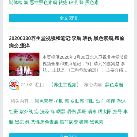
期体检
氡
恶性黑色素瘤
祛痣
破溃
酱
黑色素
全文阅读
20200330养生堂视频和笔记:李航,晒伤,黑色素瘤,癌前
病变,瘙痒
本页提供2020年3月30日北京卫视养生堂节目
视频全集和要点笔记，节目请到的嘉宾是 李
航 。主题是 《三种危险的斑》 。主要介绍留
神三种危险的斑等相关内容，百年养生网提供
视频全集的在线观看和主要内容介绍（节目要
04-02
栏目：【
养生堂视频
】
核心内容:
黑色素瘤
点笔记）。 图：三种危险的斑 根据权威医
学...
相关内容：
黑色素瘤
护肤
癌
皮肤癌
润肤
出血
瘙痒
游泳
红斑
紫外线
痣
洗澡
痒
晒黑
晒伤
黑斑
消毒
晒太阳
挂号
李
航
黑痣
氡
恶性黑色素瘤
癌前病变
破溃
黑色素