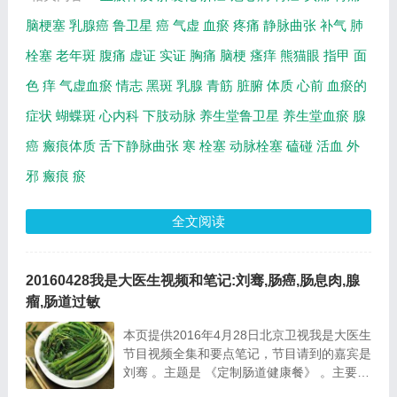
脑梗塞
乳腺癌
鲁卫星
癌
气虚
血瘀
疼痛
静脉曲张
补气
肺
栓塞
老年斑
腹痛
虚证
实证
胸痛
脑梗
瘙痒
熊猫眼
指甲
面
色
痒
气虚血瘀
情志
黑斑
乳腺
青筋
脏腑
体质
心前
血瘀的
症状
蝴蝶斑
心内科
下肢动脉
养生堂鲁卫星
养生堂血瘀
腺
癌
瘢痕体质
舌下静脉曲张
寒
栓塞
动脉栓塞
磕碰
活血
外
邪
瘢痕
瘀
全文阅读
20160428我是大医生视频和笔记:刘骞,肠癌,肠息肉,腺
瘤,肠道过敏
本页提供2016年4月28日北京卫视我是大医生
节目视频全集和要点笔记，节目请到的嘉宾是
刘骞 。主题是 《定制肠道健康餐》 。主要介
绍铲除恶变息肉，肠息肉癌变风险检测，黑斑