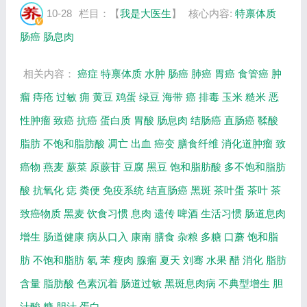
息肉病，哪些食物易引发肠息肉等相关内容，
10-28
栏目：【
我是大医生
】
核心内容:
特禀体质
百年养生网提供视频全集的在线观看和主要...
肠癌
肠息肉
相关内容：
癌症
特禀体质
水肿
肠癌
肺癌
胃癌
食管癌
肿
瘤
痔疮
过敏
痈
黄豆
鸡蛋
绿豆
海带
癌
排毒
玉米
糙米
恶
性肿瘤
致癌
抗癌
蛋白质
胃酸
肠息肉
结肠癌
直肠癌
鞣酸
脂肪
不饱和脂肪酸
凋亡
出血
癌变
膳食纤维
消化道肿瘤
致
癌物
燕麦
蕨菜
原蕨苷
豆腐
黑豆
饱和脂肪酸
多不饱和脂肪
酸
抗氧化
痣
粪便
免疫系统
结直肠癌
黑斑
茶叶蛋
茶叶
茶
致癌物质
黑麦
饮食习惯
息肉
遗传
啤酒
生活习惯
肠道息肉
增生
肠道健康
病从口入
康南
膳食
杂粮
多糖
口蘑
饱和脂
肪
不饱和脂肪
氡
苯
瘦肉
腺瘤
夏天
刘骞
水果
醋
消化
脂肪
含量
脂肪酸
色素沉着
肠道过敏
黑斑息肉病
不典型增生
胆
汁酸
糖
胆汁
蛋白