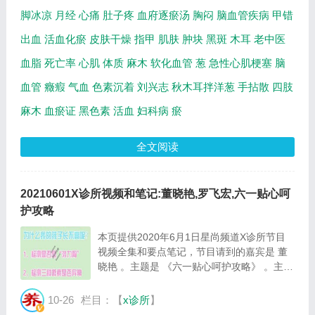
脚冰凉
月经
心痛
肚子疼
血府逐瘀汤
胸闷
脑血管疾病
甲错
出血
活血化瘀
皮肤干燥
指甲
肌肤
肿块
黑斑
木耳
老中医
血脂
死亡率
心肌
体质
麻木
软化血管
葱
急性心肌梗塞
脑
血管
癥瘕
气血
色素沉着
刘兴志
秋木耳拌洋葱
手拈散
四肢
麻木
血瘀证
黑色素
活血
妇科病
瘀
全文阅读
20210601X诊所视频和笔记:董晓艳,罗飞宏,六一贴心呵
护攻略
本页提供2020年6月1日星尚频道X诊所节目
视频全集和要点笔记，节目请到的嘉宾是 董
晓艳 。主题是 《六一贴心呵护攻略》 。主要
介绍六一贴心呵护攻略等相关内容，百年养生
网提供视频全集的在线观看和主要内容介绍
10-26
栏目：【
x诊所
】
（节目要点笔记）。 董晓艳：上海市儿童医