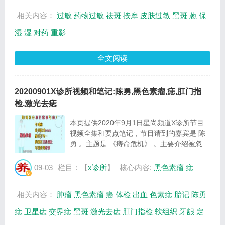
又称...
相关内容：
过敏
药物过敏
祛斑
按摩
皮肤过敏
黑斑
葱
保
湿
湿
对药
重影
全文阅读
20200901X诊所视频和笔记:陈勇,黑色素瘤,痣,肛门指
检,激光去痣
本页提供2020年9月1日星尚频道X诊所节目
视频全集和要点笔记，节目请到的嘉宾是 陈
勇 。主题是 《痔命危机》 。主要介绍被忽略
的癌中之王，你分得清黑色素瘤与痣吗等相关
内容，百年养生网提供视频全集的在线观看和
09-03
栏目：【
x诊所
】
核心内容:
黑色素瘤
痣
主要内容介绍（节目要点笔记）。 陈勇：复
旦...
相关内容：
肿瘤
黑色素瘤
癌
体检
出血
色素痣
胎记
陈勇
痣
卫星痣
交界痣
黑斑
激光去痣
肛门指检
软组织
牙龈
定