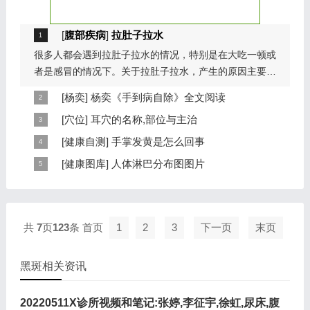
[
腹部疾病
]
拉肚子拉水
很多人都会遇到拉肚子拉水的情况，特别是在大吃一顿或
者是感冒的情况下。关于拉肚子拉水，产生的原因主要是
因为饮食问题，或者是因为肠胃问题。本页包...
[
杨奕
]
杨奕《手到病自除》全文阅读
本页提供杨奕手到病自除全文阅读。包括完整目录、共计
[
穴位
]
耳穴的名称,部位与主治
6大章，66个小节的详细内容。涉及到全身的各个反射
耳穴在耳郭的分布有一定规律，耳穴在耳郭的分布犹如一
[
健康自测
]
手掌发黄是怎么回事
区，以及自然疗法、反射区疗法、食疗等。另外...
个倒置在子宫内的胎儿，头部朝下，臀部朝上。其分布的
手掌发黄，一般是血管内血液不充盈或是皮肤营养不良的
[
健康图库
]
人体淋巴分布图图片
规律是，与面颊相应的穴位在耳垂；与上肢相...
表现，这种情况通常是慢性病的征兆，如慢性萎缩性胃
这是关于人体淋巴分布图的图片，图片所在的文章是：
炎、慢性贫血、慢性结肠炎等。但手掌发黄同样...
20120910天天养生视频和笔记:何裕民讲淋巴瘤,癌,重压
出的淋巴癌，图片尺寸390x378像素，格式是JPG...
共
7
页
123
条
首页
1
2
3
下一页
末页
黑斑相关资讯
20220511X诊所视频和笔记:张婷,李征宇,徐虹,尿床,腹