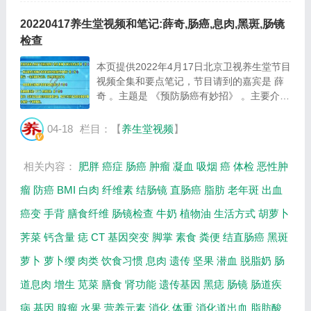
20220417养生堂视频和笔记:薛奇,肠癌,息肉,黑斑,肠镜
检查
本页提供2022年4月17日北京卫视养生堂节目
视频全集和要点笔记，节目请到的嘉宾是 薛
奇 。主题是 《预防肠癌有妙招》 。主要介绍
哪些人群是结直肠癌的高危人群，肠镜检查等
相关内容，百年养生网提供视频全集的在线观
04-18
栏目：【
养生堂视频
】
看和主要内容介绍（节目要点笔记）。 有
一...
相关内容：
肥胖
癌症
肠癌
肿瘤
凝血
吸烟
癌
体检
恶性肿
瘤
防癌
BMI
白肉
纤维素
结肠镜
直肠癌
脂肪
老年斑
出血
癌变
手背
膳食纤维
肠镜检查
牛奶
植物油
生活方式
胡萝卜
荠菜
钙含量
痣
CT
基因突变
脚掌
素食
粪便
结直肠癌
黑斑
萝卜
萝卜缨
肉类
饮食习惯
息肉
遗传
坚果
潜血
脱脂奶
肠
道息肉
增生
苋菜
膳食
肾功能
遗传基因
黑痣
肠镜
肠道疾
病
基因
腺瘤
水果
营养元素
消化
体重
消化道出血
脂肪酸