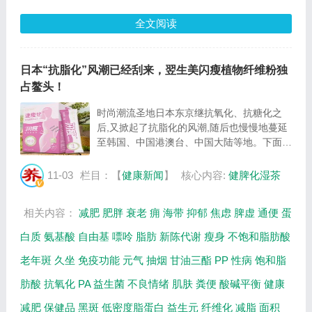
全文阅读
日本“抗脂化”风潮已经刮来，翌生美闪瘦植物纤维粉独
占鳌头！
时尚潮流圣地日本东京继抗氧化、抗糖化之
后,又掀起了抗脂化的风潮,随后也慢慢地蔓延
至韩国、中国港澳台、中国大陆等地。下面小
编就给大家来介绍一下什么是抗脂化。 抗脂
化是抗脂质过氧化的简称,即人体多余脂类中
11-03
栏目：【
健康新闻
】
核心内容:
健脾化湿茶
的不饱和脂肪酸和脂质的过氧化变质,脂质在
激发...
相关内容：
减肥
肥胖
衰老
痈
海带
抑郁
焦虑
脾虚
通便
蛋
白质
氨基酸
自由基
嘌呤
脂肪
新陈代谢
瘦身
不饱和脂肪酸
老年斑
久坐
免疫功能
元气
抽烟
甘油三酯
PP
性病
饱和脂
肪酸
抗氧化
PA
益生菌
不良情绪
肌肤
粪便
酸碱平衡
健康
减肥
保健品
黑斑
低密度脂蛋白
益生元
纤维化
减脂
面积