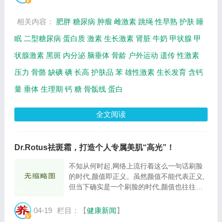
养生网提供视频全集的在线观看和主要内容介
绍...
相关内容：
肥胖
糖尿病
肿瘤
雌激素
跳绳
性早熟
护肤
睡
眠
二型糖尿病
蛋白质
激素
生长激素
肾脏
牛奶
甲状腺
甲
状腺激素
黑斑
内分泌
脑垂体
骨龄
户外运动
遗传
性激素
压力
骨骼
缺碘
碘
长高
护肤品
苯
雄性激素
生长发育
含钙
量
垂体
生理期
钙
糖
骨骺线
蛋白
全文阅读
Dr.Rotus祛斑霜，打造个人专属美肌“高光”！
不知从何时起,网络上流行着这么一句话刷脸
的时代,颜值即正义。虽然颜值不能代表正义,
但当下确实是一个刷脸的时代,颜值也往往能
在很多地方额外加分。随之而来的,是对自身
颜值的自我追求和打造。 很多人在这一过程
04-19
栏目：【
健康新闻
】
中面临这一个大问题,那就是皮肤黑斑。黑斑