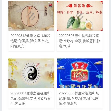
20220812健康之路视频和
20220806养生堂视频和笔
笔记:付国兵,胆经,风市穴,
记:徐咏梅,李颖,腹膜恶性肿
阳陵泉穴
瘤,气滞
20220807健康之路视频和
20220808养生堂视频和笔
笔记:张景明,立秋时节巧养
记:胡慧,李华,肾虚,肾气,尿
生,莲豆粥
频,冬病夏治