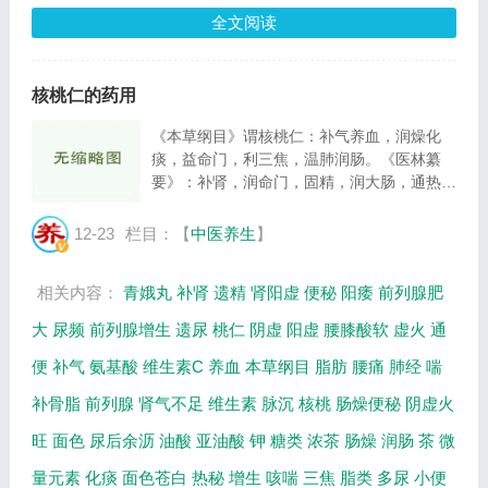
全文阅读
核桃仁的药用
《本草纲目》谓核桃仁：补气养血，润燥化
痰，益命门，利三焦，温肺润肠。《医林纂
要》：补肾，润命门，固精，润大肠，通热
秘，止寒泻虚泻。本品可用于肾阳虚弱，肾气
不足引起的老年前列腺肥大。症见面色苍白，
12-23
栏目：【
中医养生
】
形寒肢冷，腰膝酸软，小便频数，夜间多尿，
排尿...
相关内容：
青娥丸
补肾
遗精
肾阳虚
便秘
阳痿
前列腺肥
大
尿频
前列腺增生
遗尿
桃仁
阴虚
阳虚
腰膝酸软
虚火
通
便
补气
氨基酸
维生素C
养血
本草纲目
脂肪
腰痛
肺经
喘
补骨脂
前列腺
肾气不足
维生素
脉沉
核桃
肠燥便秘
阴虚火
旺
面色
尿后余沥
油酸
亚油酸
钾
糖类
浓茶
肠燥
润肠
茶
微
量元素
化痰
面色苍白
热秘
增生
咳喘
三焦
脂类
多尿
小便