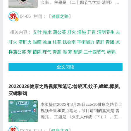
会南 。主题是 《二十四节气学堂-清明》 。
主要介绍顺应清明巧养生，凉拌蒲公英的制作
方法等相关内容。百年养生网提供视频全集的
04-06
栏目：【
健康之路
】
在线观看和主要内容介绍（节目要点笔
记）。...
相关内容：
艾叶
糯米
蒲公英
肝火
清热
开胃
清明养生
去
肝火
清肝火
眼睛
凉血
桂花
钱会南
平衡能力
清肝
青团
凉
拌蒲公英
苯
茵陈
理气
青蒿
湿
寒
醒脾
二十四节气
鹌鹑
全文阅读
20220328健康之路视频和笔记:曾晓芃,蚊子,蟑螂,樟脑,
灭蟑胶饵
本页提供2022年3月28日cctv10健康之路节目
视频全集和要点笔记，节目请到的嘉宾是 曾
晓芃 。主题是 《灭虫大作战（下）》 。主要
介绍灭蟑小贴士，预防粮食蛀虫家庭必备技巧
等相关内容。百年养生网提供视频全集的在线
03-29
栏目：【
健康之路
】