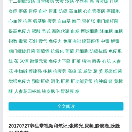
十二指肠溃疡
血管疾病
大黄
溃疡
小茴香
癌
胃溃疡
打嗝
炎症
疼痛
胃疼
血栓
胃胀
防癌
高血糖
心血管疾病
癌细胞
心血管
抗癌
氨基酸
疲劳
自由基
幽门
胃扩张
幽门螺杆菌
提高免疫力
鞣酸
皂甙
新陈代谢
血糖
巨噬细胞
降血糖
血糖
指数
毒素
石斛
嗳气
免疫力
免疫功能
腹部疼痛
中毒
解毒
幽门螺旋杆菌
葡萄酒
抗氧化
葡萄
肝细胞
防癌抗癌
免疫系
统
茶
米酒
微量元素
免疫力下降
肝脏
猪油
茴香
心肌
人参
花
生物碱
蔡建强
多糖
抗疲劳
高糖
苯
感染
葱
姜
肠道细菌
增强免疫力
预防肝癌
消化
肝胆
肝功能异常
抗肿瘤
酱
黄樟
醚
人参花四杯鸡
铁皮枫斗
胃黏膜
糖
全文阅读
20170727养生堂视频和笔记:张耀光,尿频,膀胱癌,膀胱