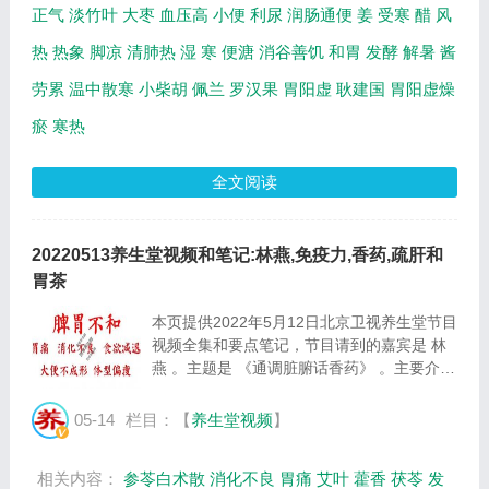
正气
淡竹叶
大枣
血压高
小便
利尿
润肠通便
姜
受寒
醋
风
热
热象
脚凉
清肺热
湿
寒
便溏
消谷善饥
和胃
发酵
解暑
酱
劳累
温中散寒
小柴胡
佩兰
罗汉果
胃阳虚
耿建国
胃阳虚燥
瘀
寒热
全文阅读
20220513养生堂视频和笔记:林燕,免疫力,香药,疏肝和
胃茶
本页提供2022年5月12日北京卫视养生堂节目
视频全集和要点笔记，节目请到的嘉宾是 林
燕 。主题是 《通调脏腑话香药》 。主要介绍
居家防疫期间如何增强免疫力，等相关内容，
百年养生网提供视频全集的在线观看和主要内
05-14
栏目：【
养生堂视频
】
容介绍（节目要点笔记）。 居家防疫期
间，...
相关内容：
参苓白术散
消化不良
胃痛
艾叶
藿香
茯苓
发