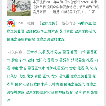
本页提供2015年4月6日科教频道cctv10健康
之路节目视频全集和要点笔记，节目请到的嘉
宾是张晋。主题是《清明养生(下)》。主要介
绍人体湿气重的典型表现，提神醒脑的药材，
陈皮白术茶，艾叶青团的制作方法，哪种动作
12-01
栏目：【
健康之路
】
核心内容:
清明养生
健
有健脾化湿的作用等相关内容，百年养生网提
康之路张晋
健脾化湿
陈皮白术茶
艾叶青团
健康之路湿气
供...
健康之路提神醒脑
健康之路健脾化湿
相关内容：
五禽戏
失眠
艾叶
陈皮
藿香
张晋
白术
藿香正
气
脾虚
补气
健脾
太阳穴
香囊
水湿
浮肿
清明养生
祛湿
内
湿
叩齿
舌苔
藿香正气水
健脾祛湿
湿气
齿痕
化湿
茶
化痰
代茶饮
玫瑰
熊戏
青团
正气
煮水
湿气重
健康之路张晋
薰
衣草
健脾化湿
陈皮白术茶
艾叶青团
健康之路湿气
健康之
路提神醒脑
健康之路健脾化湿
提神醒脑
痰
湿
和胃
叩齿吞
津