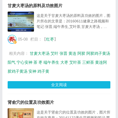
甘麦大枣汤的原料及功效图片
这是关于甘麦大枣汤的原料及功效的图片，图
片所在的文章是：20160611健康之路视频和
笔记:张晋,端午养生,艾叶茶,甘麦大枣汤，图
片尺寸563x408像素，格式是JPG，图片大小
是57844Byte。...
05-08
栏目：【
红枣
】
相关内容：
甘麦大枣汤
艾叶
张晋
黄连
阿胶
阿胶鸡子黄汤
阳气
宁心安神
茶
枣
端午养生
大枣
艾叶茶
三鲜茶
黄连阿
胶鸡子黄汤
安神
鸡子黄
全文阅读
肾俞穴的位置及功效图片
这是关于肾俞穴的位置及功效的图片，图片所
在的文章是：20141122养生堂视频和笔记:贾