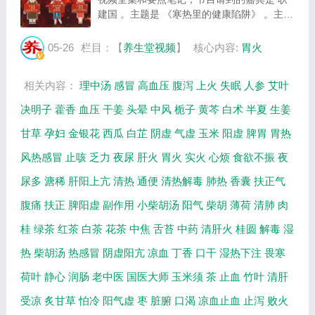
建国 。主题是 《寒热里的健康陷阱》 。主要
介绍如何区分胃有实火和胃阳虚燥等相关内
容，百年养生网提供视频全集的在线观看和主
05-26
栏目：【
养生堂视频
】
核心内容:
胃火
要内容介绍（节目要点笔记）。 天气一秒入
夏...
相关内容：
理中汤
感冒
高血压
腹泻
上火
失眠
人参
艾叶
决明子
藿香
血压
干姜
头晕
中风
栀子
黄芩
白术
半夏
生姜
甘草
孕妇
金银花
西瓜
白芷
阴虚
气虚
玉米
阳虚
脾胃
胃热
风热感冒
止咳
乏力
夜尿
肝火
胃火
实火
心烦
食欲不振
夜
尿多
溏稀
肝阳上亢
清热
通便
清热解毒
肺热
香囊
扶正气
腹痛
扶正
脾阳虚
副作用
小柴胡汤
阳气
柴胡
薄荷
清肺
肉
桂
绿茶
红茶
白茶
花茶
中焦
舌苔
中药
清肝火
桂圆
解毒
湿
热
柴胡汤
热感冒
阴虚阳亢
凉血
丁香
口干
湿热下注
畏寒
荷叶
静心
润肠
老中医
国医大师
玉米须
茶
止血
竹叶
清肝
受凉
炙甘草
怕冷
阳气虚
枣
脏腑
口渴
凉血止血
止泻
败火