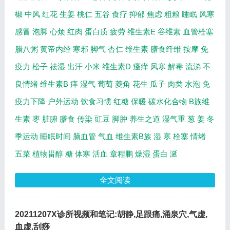
椒
中风
红花
生姜
桃仁
五谷
食疗
抑郁
焦虑
粗粮
睡眠
风寒
感冒
泡脚
心烦
红肉
蛋白质
疲劳
维生素E
谷维素
血管栓塞
腊八粥
黄帝内经
寒邪
脚气
杏仁
维生素
膳食纤维
按摩
免
疫力
松子
祛湿
出汗
小米
维生素D
瘙痒
风寒
解毒
流涕
不
良情绪
维生素B
痒
湿气
葡萄
菱角
花生
瓜子
肉类
水泡
免
疫力下降
户外运动
饮食习惯
红糖
保暖
碳水化合物
B族维
生素
枣
脏腑
膳食
传染
豇豆
脚肿
养生之道
湿气重
葱
姜
冬
季运动
睡眠时间
脑血管
气血
维生素B族
湿
寒
栓塞
情绪
五菜
植物甾醇
糖
体寒
活血
章程鹏
燥湿
蛋白
涎
全文阅读
20211207X诊所视频和笔记:胡静,足跟痛,涌泉穴,气虚,
血虚,刮痧