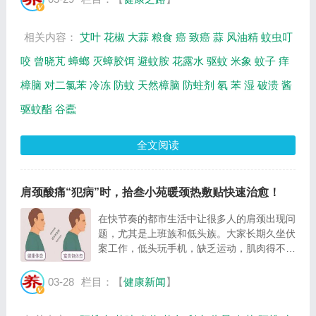
观看和主要内容介绍（节目要点笔记）。
灭...
相关内容：
艾叶
花椒
大蒜
粮食
癌
致癌
蒜
风油精
蚊虫叮
咬
曾晓芃
蟑螂
灭蟑胶饵
避蚊胺
花露水
驱蚊
米象
蚊子
痒
樟脑
对二氯苯
冷冻
防蚊
天然樟脑
防蛀剂
氡
苯
湿
破溃
酱
驱蚊酯
谷蠹
全文阅读
肩颈酸痛“犯病”时，拾叁小苑暖颈热敷贴快速治愈！
在快节奏的都市生活中让很多人的肩颈出现问
题，尤其是上班族和低头族。大家长期久坐伏
案工作，低头玩手机，缺乏运动，肌肉得不到
放松，带来的后果就是颈椎酸痛，肩颈劳损，
久而久之也多了很多体态问题：如富贵包、乌
03-28
栏目：【
健康新闻
】
龟颈、虎背熊腰。 很多人往往不在意这些
问...