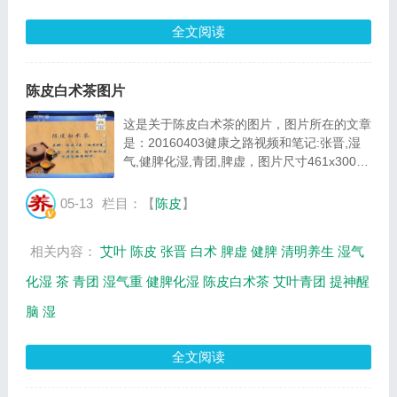
全文阅读
陈皮白术茶图片
这是关于陈皮白术茶的图片，图片所在的文章
是：20160403健康之路视频和笔记:张晋,湿
气,健脾化湿,青团,脾虚，图片尺寸461x300像
素，格式是JPG，图片大小是34628Byte。...
05-13
栏目：【
陈皮
】
相关内容：
艾叶
陈皮
张晋
白术
脾虚
健脾
清明养生
湿气
化湿
茶
青团
湿气重
健脾化湿
陈皮白术茶
艾叶青团
提神醒
脑
湿
全文阅读