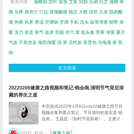
相关内容：
颈椎病
艾叶
发热
艾灸
刮痧
头晕
白芷
颈椎
疼
痛
头疼
肩井穴
穴位
肩颈酸痛
独活
大椎
没药
久坐
肌肉酸
痛
热敷
风寒
寒湿
空调病
空调
手机
洗头
血管堵塞
韧带
保
暖
无力
坐姿
寒气
血淤
劳损
井穴
苯
低头族
受寒
堵塞
夏天
气血
不良坐姿
颈部保暖
湿
寒
活性炭
富贵包
乌龟颈
瘀
肌
肉
全文阅读
20220206健康之路视频和笔记:钱会南,清明节气背后深
藏的养生之道
本页提供2022年2月6日cctv10健康之路节目
视频全集和要点笔记，节目请到的嘉宾是 钱
会南 。主题是 《知时节迎新春》 。主要介绍
顺应清明巧养生等相关内容。百年养生网提供
视频全集的在线观看和主要内容介绍（节目要
02-07
栏目：【
健康之路
】