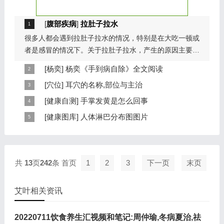
[
腹部疾病
]
拉肚子拉水
很多人都会遇到拉肚子拉水的情况，特别是在大吃一顿或
者是感冒的情况下。关于拉肚子拉水，产生的原因主要是
因为饮食问题，或者是因为肠胃问题。本页包...
[
杨奕
]
杨奕《手到病自除》全文阅读
本页提供杨奕手到病自除全文阅读。包括完整目录、共计
[
穴位
]
耳穴的名称,部位与主治
6大章，66个小节的详细内容。涉及到全身的各个反射
耳穴在耳郭的分布有一定规律，耳穴在耳郭的分布犹如一
[
健康自测
]
手掌发黄是怎么回事
区，以及自然疗法、反射区疗法、食疗等。另外...
个倒置在子宫内的胎儿，头部朝下，臀部朝上。其分布的
手掌发黄，一般是血管内血液不充盈或是皮肤营养不良的
[
健康图库
]
人体淋巴分布图图片
规律是，与面颊相应的穴位在耳垂；与上肢相...
表现，这种情况通常是慢性病的征兆，如慢性萎缩性胃
这是关于人体淋巴分布图的图片，图片所在的文章是：
炎、慢性贫血、慢性结肠炎等。但手掌发黄同样...
20120910天天养生视频和笔记:何裕民讲淋巴瘤,癌,重压
出的淋巴癌，图片尺寸390x378像素，格式是JPG...
共
13
页
242
条
首页
1
2
3
下一页
末页
艾叶相关资讯
20220711饮食养生汇视频和笔记:周仲瑜,冬病夏治,祛