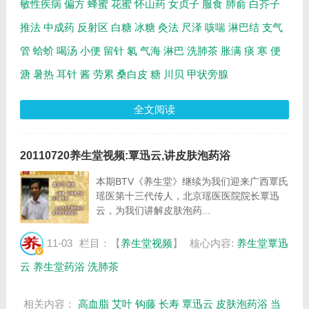
敏性疾病
偏方
蜂蜜
花蜜
怀山药
女贞子
服食
肺俞
白芥子
推法
中成药
反射区
白糖
冰糖
灸法
尺泽
咳喘
淋巴结
支气
管
蛤蚧
喝汤
小便
留针
氡
气海
淋巴
洗肺茶
胀满
痰
寒
便
溏
暑热
耳针
酱
劳累
桑白皮
糖
川贝
甲状旁腺
全文阅读
20110720养生堂视频:覃迅云,讲皮肤泡药浴
本期BTV《养生堂》继续为我们迎来广西覃氏
瑶医第十三代传人，北京瑶医医院院长覃迅
云，为我们讲解皮肤泡药...
11-03
栏目：【
养生堂视频
】
核心内容:
养生堂覃迅
云
养生堂药浴
洗肺茶
相关内容：
高血脂
艾叶
钩藤
长寿
覃迅云
皮肤泡药浴
当