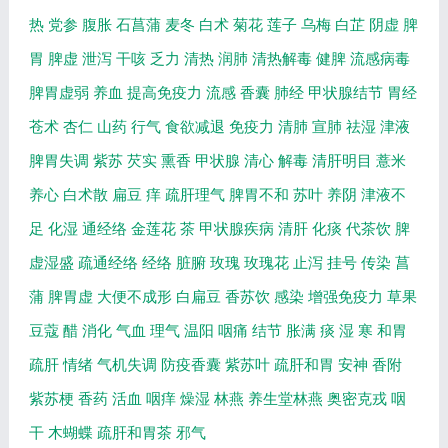
热
党参
腹胀
石菖蒲
麦冬
白术
菊花
莲子
乌梅
白芷
阴虚
脾
胃
脾虚
泄泻
干咳
乏力
清热
润肺
清热解毒
健脾
流感病毒
脾胃虚弱
养血
提高免疫力
流感
香囊
肺经
甲状腺结节
胃经
苍术
杏仁
山药
行气
食欲减退
免疫力
清肺
宣肺
祛湿
津液
脾胃失调
紫苏
芡实
熏香
甲状腺
清心
解毒
清肝明目
薏米
养心
白术散
扁豆
痒
疏肝理气
脾胃不和
苏叶
养阴
津液不
足
化湿
通经络
金莲花
茶
甲状腺疾病
清肝
化痰
代茶饮
脾
虚湿盛
疏通经络
经络
脏腑
玫瑰
玫瑰花
止泻
挂号
传染
菖
蒲
脾胃虚
大便不成形
白扁豆
香苏饮
感染
增强免疫力
草果
豆蔻
醋
消化
气血
理气
温阳
咽痛
结节
胀满
痰
湿
寒
和胃
疏肝
情绪
气机失调
防疫香囊
紫苏叶
疏肝和胃
安神
香附
紫苏梗
香药
活血
咽痒
燥湿
林燕
养生堂林燕
奥密克戎
咽
干
木蝴蝶
疏肝和胃茶
邪气