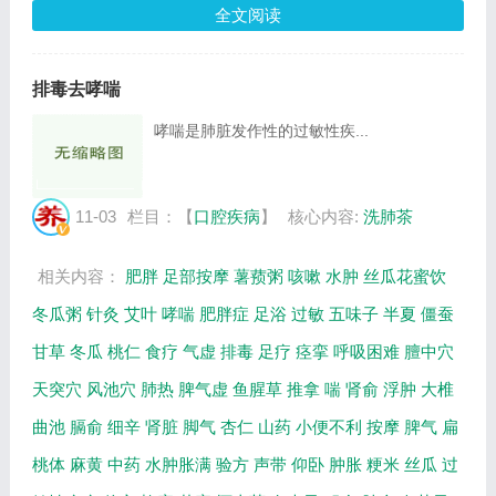
全文阅读
排毒去哮喘
哮喘是肺脏发作性的过敏性疾...
11-03
栏目：【
口腔疾病
】
核心内容:
洗肺茶
相关内容：
肥胖
足部按摩
薯蓣粥
咳嗽
水肿
丝瓜花蜜饮
冬瓜粥
针灸
艾叶
哮喘
肥胖症
足浴
过敏
五味子
半夏
僵蚕
甘草
冬瓜
桃仁
食疗
气虚
排毒
足疗
痉挛
呼吸困难
膻中穴
天突穴
风池穴
肺热
脾气虚
鱼腥草
推拿
喘
肾俞
浮肿
大椎
曲池
膈俞
细辛
肾脏
脚气
杏仁
山药
小便不利
按摩
脾气
扁
桃体
麻黄
中药
水肿胀满
验方
声带
仰卧
肿胀
粳米
丝瓜
过