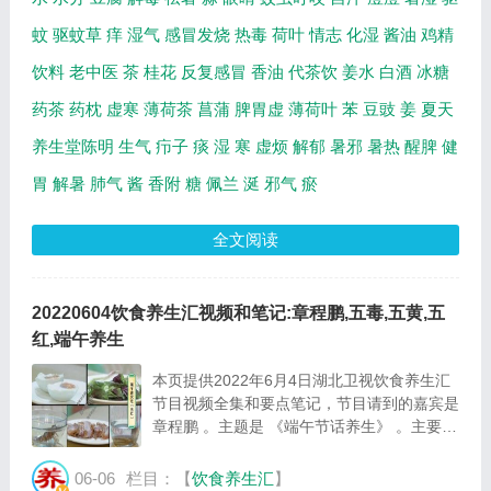
蚊
驱蚊草
痒
湿气
感冒发烧
热毒
荷叶
情志
化湿
酱油
鸡精
饮料
老中医
茶
桂花
反复感冒
香油
代茶饮
姜水
白酒
冰糖
药茶
药枕
虚寒
薄荷茶
菖蒲
脾胃虚
薄荷叶
苯
豆豉
姜
夏天
养生堂陈明
生气
疖子
痰
湿
寒
虚烦
解郁
暑邪
暑热
醒脾
健
胃
解暑
肺气
酱
香附
糖
佩兰
涎
邪气
瘀
全文阅读
20220604饮食养生汇视频和笔记:章程鹏,五毒,五黄,五
红,端午养生
本页提供2022年6月4日湖北卫视饮食养生汇
节目视频全集和要点笔记，节目请到的嘉宾是
章程鹏 。主题是 《端午节话养生》 。主要介
绍五毒到底是哪五毒，五毒瓶的由来，端午如
何吃五黄、五红等相关内容。百年养生网提供
06-06
栏目：【
饮食养生汇
】