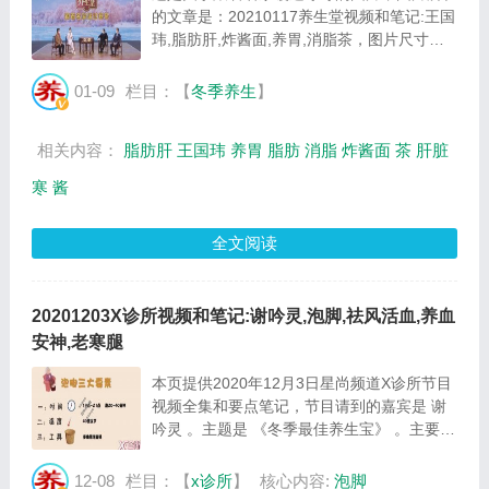
的文章是：20210117养生堂视频和笔记:王国
玮,脂肪肝,炸酱面,养胃,消脂茶，图片尺寸
834x454像素，格式是JPG，图片大小是
89963Byte。...
01-09
栏目：【
冬季养生
】
相关内容：
脂肪肝
王国玮
养胃
脂肪
消脂
炸酱面
茶
肝脏
寒
酱
全文阅读
20201203X诊所视频和笔记:谢吟灵,泡脚,祛风活血,养血
安神,老寒腿
本页提供2020年12月3日星尚频道X诊所节目
视频全集和要点笔记，节目请到的嘉宾是 谢
吟灵 。主题是 《冬季最佳养生宝》 。主要介
绍怎么泡脚才能达到最好的养生效果等相关内
容，百年养生网提供视频全集的在线观看和主
12-08
栏目：【
x诊所
】
核心内容:
泡脚