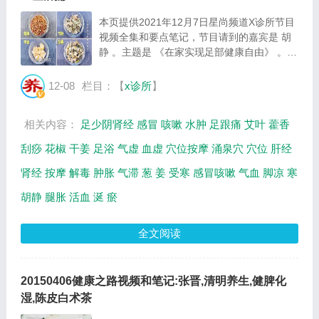
本页提供2021年12月7日星尚频道X诊所节目
视频全集和要点笔记，节目请到的嘉宾是 胡
静 。主题是 《在家实现足部健康自由》 。主
要介绍怎么判断腿部肿胀，穴位按摩缓解足跟
痛等相关内容，百年养生网提供视频全集的在
12-08
栏目：【
x诊所
】
线观看和主要内容介绍（节目要点笔记）。
穴...
相关内容：
足少阴肾经
感冒
咳嗽
水肿
足跟痛
艾叶
藿香
刮痧
花椒
干姜
足浴
气虚
血虚
穴位按摩
涌泉穴
穴位
肝经
肾经
按摩
解毒
肿胀
气滞
葱
姜
受寒
感冒咳嗽
气血
脚凉
寒
胡静
腿胀
活血
涎
瘀
全文阅读
20150406健康之路视频和笔记:张晋,清明养生,健脾化
湿,陈皮白术茶