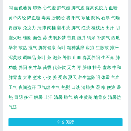
闷
面色萎黄
肺热
心气虚
肺气虚
脾气虚
提高免疫力
血糖
黄帝内经
降血糖
毒素
膀胱经
喘
阳气
寒证
防风
石斛
气喘
胃虚寒
免疫力
清肺
肉桂
姜枣茶
脾气
红茶
桂枝汤
出汗
阴
虚火旺
桂圆
面色
蒜
失眠多梦
苦夏
虚胖
纳呆
补肺气
西瓜
翠衣
散热
湿气
脾胃健康
荷叶
精神萎靡
齿痕
生脉散
排汗
泻黄散
调味品
茶叶
茶
泡茶
补肺
止血
春夏养阳
生石膏
肺
功能
养阳
炙甘草
茴香
代茶饮
无力
枣
脏腑
挂号
虚寒
中和
脾胃虚
大枣
煮水
小便
姜
受寒
夏天
养生堂陈明
体重
气血
卫气
夜间盗汗
卫气虚
生气
热熨
口淡
清肺热
湿
寒
便溏
暑
热
胃阴
多汗
解暑
止汗
清暑
肺气
糖
生黄芪
地骨皮
清暑益
气汤
全文阅读