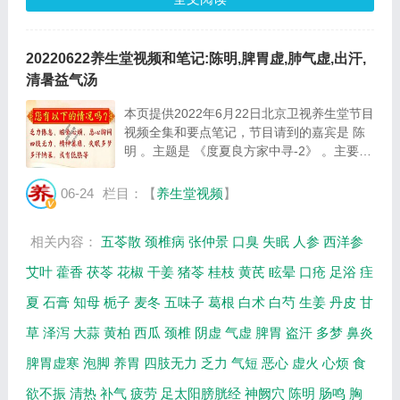
20220622养生堂视频和笔记:陈明,脾胃虚,肺气虚,出汗,
清暑益气汤
本页提供2022年6月22日北京卫视养生堂节目
视频全集和要点笔记，节目请到的嘉宾是 陈
明 。主题是 《度夏良方家中寻-2》 。主要介
绍什么样的出汗叫做异常出汗，异常出汗的原
因是什么等相关内容，百年养生网提供视频全
06-24
栏目：【
养生堂视频
】
集的在线观看和主要内容介绍（节目要点笔
记...
相关内容：
五苓散
颈椎病
张仲景
口臭
失眠
人参
西洋参
艾叶
藿香
茯苓
花椒
干姜
猪苓
桂枝
黄芪
眩晕
口疮
足浴
疰
夏
石膏
知母
栀子
麦冬
五味子
葛根
白术
白芍
生姜
丹皮
甘
草
泽泻
大蒜
黄柏
西瓜
颈椎
阴虚
气虚
脾胃
盗汗
多梦
鼻炎
脾胃虚寒
泡脚
养胃
四肢无力
乏力
气短
恶心
虚火
心烦
食
欲不振
清热
补气
疲劳
足太阳膀胱经
神阙穴
陈明
肠鸣
胸