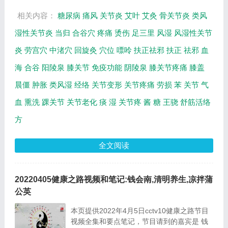
的在...
相关内容：
糖尿病
痛风
关节炎
艾叶
艾灸
骨关节炎
类风
湿性关节炎
当归
合谷穴
疼痛
烫伤
足三里
风湿
风湿性关节
炎
劳宫穴
中渚穴
回旋灸
穴位
嘌呤
扶正祛邪
扶正
祛邪
血
海
合谷
阳陵泉
膝关节
免疫功能
阴陵泉
膝关节疼痛
膝盖
晨僵
肿胀
类风湿
经络
关节变形
关节疼痛
劳损
苯
关节
气
血
熏洗
踝关节
关节老化
痰
湿
关节疼
酱
糖
王骁
舒筋活络
方
全文阅读
20220405健康之路视频和笔记:钱会南,清明养生,凉拌蒲
公英
本页提供2022年4月5日cctv10健康之路节目
视频全集和要点笔记，节目请到的嘉宾是 钱