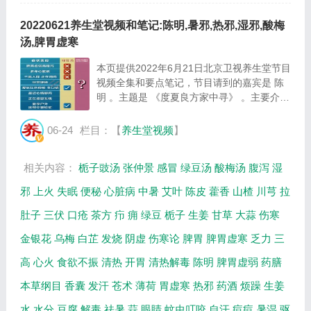
20220621养生堂视频和笔记:陈明,暑邪,热邪,湿邪,酸梅
汤,脾胃虚寒
本页提供2022年6月21日北京卫视养生堂节目
视频全集和要点笔记，节目请到的嘉宾是 陈
明 。主题是 《度夏良方家中寻》 。主要介绍
古法酸梅汤的制作方法，祛暑湿大礼包等相关
内容，百年养生网提供视频全集的在线观看和
06-24
栏目：【
养生堂视频
】
主要内容介绍（节目要点笔记）。 民间俗
语...
相关内容：
栀子豉汤
张仲景
感冒
绿豆汤
酸梅汤
腹泻
湿
邪
上火
失眠
便秘
心脏病
中暑
艾叶
陈皮
藿香
山楂
川芎
拉
肚子
三伏
口疮
茶方
疖
痈
绿豆
栀子
生姜
甘草
大蒜
伤寒
金银花
乌梅
白芷
发烧
阴虚
伤寒论
脾胃
脾胃虚寒
乏力
三
高
心火
食欲不振
清热
开胃
清热解毒
陈明
脾胃虚弱
药膳
本草纲目
香囊
发汗
苍术
薄荷
胃虚寒
热邪
药酒
烦躁
生姜
水
水分
豆腐
解毒
祛暑
蒜
眼睛
蚊虫叮咬
自汗
痘痘
暑湿
驱