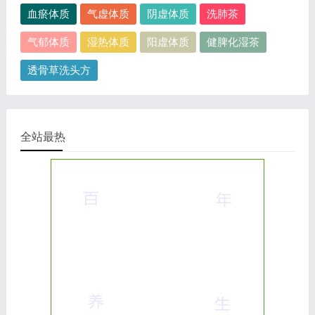
血瘀体质
气虚体质
阴虚体质
洗肺茶
气郁体质
湿热体质
阳虚体质
健脾化湿茶
透骨草洗头方
全站最热