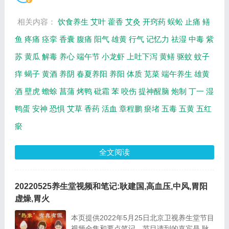
视频全集的在线观看和主要内容介绍（节目...
相关内容：
饮食养生
艾叶
藿香
艾灸
开窍药
蜈蚣
止痛
鳝
鱼
疼痛
痉挛
香囊
腹痛
阳气
雄黄
行气
记忆力
祛湿
中毒
紫
苏
黄瓜
解毒
养心
端午节
小龙虾
上吐下泻
黄鳝
驱蚊
蚊子
痒
蝎子
黄酒
养阴
春夏养阳
养阳
体质
苋菜
端午养生
雄黄
酒
壁虎
蟾蜍
菖蒲
烤鸭
砒霜
苯
咬伤
提神醒脑
炮制
丁一
湿
鸭蛋
安神
恐惧
艾草
香药
活血
章程鹏
瘀堵
五毒
五黄
五红
瘀
全文阅读
20220525养生堂视频和笔记:耿建国,高血压,中风,胃阳
虚燥,胃火
本页提供2022年5月25日北京卫视养生堂节目
视频全集和要点笔记，节目请到的嘉宾是 耿