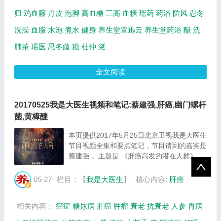
归
鸡血藤
丹皮
泡脚
高血糖
三高
血糖
瑶药
药浴
防风
忍冬
洗澡
血脂
水泡
煮水
健身
养生堂覃迅云
养生堂药浴
醋
洗
肺茶
瑶医
忍冬藤
糖
杜仲
涎
全文阅读
20170525我是大医生视频和笔记:蔡建强,肝癌,幽门螺杆
菌,黄樟醚
本页提供2017年5月25日北京卫视我是大医生
节目视频全集和要点笔记，节目请到的嘉宾是
蔡建强 。主题是 《肝癌高发的潜在人群》 。
主要介绍什么样的人是肝癌危险人群，如何预
防肝癌的发生，人参花四杯鸡的制作方法等相
05-27
栏目：【
我是大医生
】
核心内容:
肝癌
关内容，百年养生网提供视频全集的在线观...
相关内容：
癌症
糖尿病
肝癌
肿瘤
衰老
抗衰老
人参
胃病