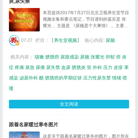
炎,尿失禁
本页提供2017年7月27日北京卫视养生堂节目
视频全集和要点笔记，节目请到的嘉宾是 张
耀光 。主题是 《尿频是个大事情》 。主要介
绍膀胱癌的临床表现，间质性膀胱炎症状，哪
种尿失禁需要治疗等相关内容，百年养生网提
07-27
栏目：【
养生堂视频
】
核心内容:
尿频
供视频全集的在线观看和主要内容介绍（节
目...
相关内容：
咳嗽
膀胱癌
尿路感染
尿频
张耀光
抑郁
癌
炎
症
疼痛
尿急
尿痛
尿失禁
血尿
膀胱炎
笑
外科
压力
皮疹
苯
感染
泌尿外科
醋
膀胱癌的早期症状
压力性尿失禁
情绪
喷
嚏
全文阅读
跟着名家暖过寒冬图片
这是关于跟着名家暖过寒冬的图片，图片所在