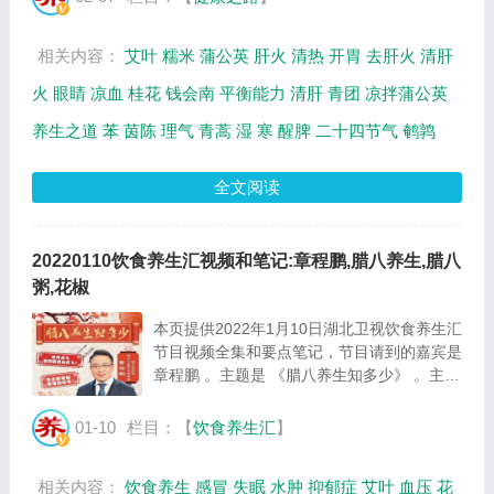
点笔记）。 钱会南：北京中医药大学教
授。...
相关内容：
艾叶
糯米
蒲公英
肝火
清热
开胃
去肝火
清肝
火
眼睛
凉血
桂花
钱会南
平衡能力
清肝
青团
凉拌蒲公英
养生之道
苯
茵陈
理气
青蒿
湿
寒
醒脾
二十四节气
鹌鹑
全文阅读
20220110饮食养生汇视频和笔记:章程鹏,腊八养生,腊八
粥,花椒
本页提供2022年1月10日湖北卫视饮食养生汇
节目视频全集和要点笔记，节目请到的嘉宾是
章程鹏 。主题是 《腊八养生知多少》 。主要
介绍腊八养生要粥到，冬季泡脚有良方等相关
内容，百年养生网提供视频全集的在线观看和
01-10
栏目：【
饮食养生汇
】
主要内容介绍（节目要点笔记）。 图：腊...
相关内容：
饮食养生
感冒
失眠
水肿
抑郁症
艾叶
血压
花