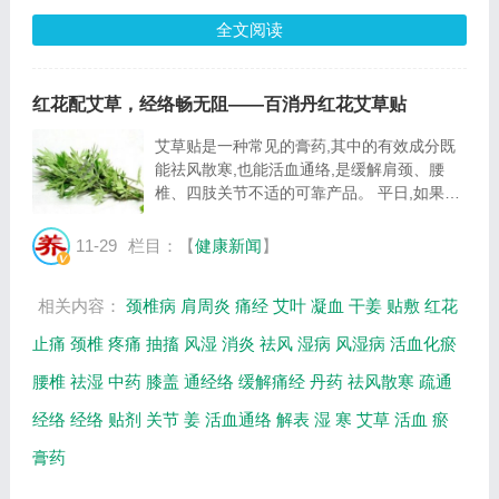
全文阅读
红花配艾草，经络畅无阻——百消丹红花艾草贴
艾草贴是一种常见的膏药,其中的有效成分既
能祛风散寒,也能活血通络,是缓解肩颈、腰
椎、四肢关节不适的可靠产品。 平日,如果我
们肩颈或腰椎出现疼痛情况时,在对应位置贴
上一张艾草贴,过一阵子就能得到好转。它之
11-29
栏目：【
健康新闻
】
所以有着神奇的功效,主要得益于艾草这一中
药成...
相关内容：
颈椎病
肩周炎
痛经
艾叶
凝血
干姜
贴敷
红花
止痛
颈椎
疼痛
抽搐
风湿
消炎
祛风
湿病
风湿病
活血化瘀
腰椎
祛湿
中药
膝盖
通经络
缓解痛经
丹药
祛风散寒
疏通
经络
经络
贴剂
关节
姜
活血通络
解表
湿
寒
艾草
活血
瘀
膏药