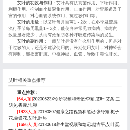
艾叶的功效与作用
：艾叶具有抗真菌作用、平喘作用、
利胆作用、抑制血小板聚集作用、止血作用、对胃肠道及子
宫的作用、对心血管系统作用、抗过敏作用等。
艾叶的用途
：以艾叶每月熏蒸1～2次，在冬季及流感
流行季节每周熏蒸1～2次，能使各种常见致病菌、病毒的
数量显著减少，从而有效预防各种呼吸道传染病的发生。
艾叶的副作用
：一般艾叶是没有什么副作用的，但是对
于过敏的人，还是不建议使用的。长期使用艾叶，对神经会
有抑制，能损害肝脏、中枢神经、血管，导致中毒性肝炎。
艾叶相关重点推荐
重点推荐：
[64人顶]
20200623X诊所视频和笔记:李颖,艾叶,艾条,三
阴交,香囊,泡脚
[1923人顶]
20190807健康之路视频和笔记:张纾难,栀子
花,金银花,艾叶,肺热
[1686人顶]
20180618养生堂视频和笔记:赵吉平,艾叶蛋,