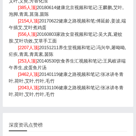
艾叶,艾灸,芳香化浊
[385人顶]
20180614健康北京视频和笔记:王麟鹏,艾叶,
泡脚,青蒿,菖蒲,茵陈
[2154人顶]
20170622健康之路视频和笔:傅延龄,姜波,端
午插艾,艾叶煮鸡蛋
[556人顶]
20160803家政女皇视频和笔记:吴大真,避蚊
胺,艾叶功效,艾草手工面
[2207人顶]
20151211养生堂视频和笔记:冯兴华,屠呦呦,
疟疾,青蒿,青蒿素,茵陈
[253人顶]
20140530饮食养生汇视频和笔记:王凤岐讲端
午养生,皮蛋鱼片汤
[3462人顶]
20140119健康之路视频和笔记:张冰讲冬青
叶,荷叶,艾叶,竹叶,毛竹
[2043人顶]
20131106健康之路视频和笔记:张冰讲冬青
叶,荷叶,艾叶,竹叶,毛竹
深度资讯点赞榜