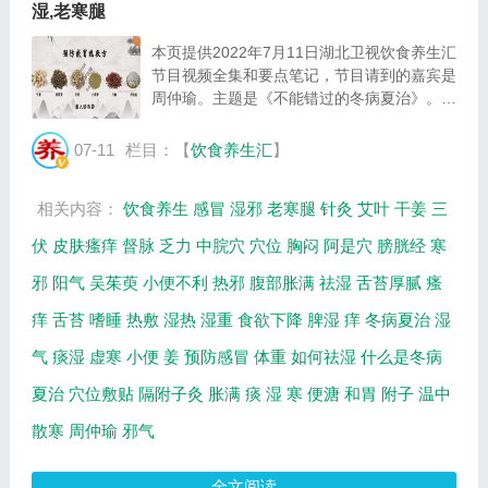
湿,老寒腿
本页提供2022年7月11日湖北卫视饮食养生汇
节目视频全集和要点笔记，节目请到的嘉宾是
周仲瑜。主题是《不能错过的冬病夏治》。主
要介绍什么是冬病夏治，冬病夏治为何要祛
湿，夏季如何祛湿气等相关内容。百年养生网
07-11
栏目：【
饮食养生汇
】
提供视频全集的在线观看和主要内容介绍（节
目...
相关内容：
饮食养生
感冒
湿邪
老寒腿
针灸
艾叶
干姜
三
伏
皮肤瘙痒
督脉
乏力
中脘穴
穴位
胸闷
阿是穴
膀胱经
寒
邪
阳气
吴茱萸
小便不利
热邪
腹部胀满
祛湿
舌苔厚腻
瘙
痒
舌苔
嗜睡
热敷
湿热
湿重
食欲下降
脾湿
痒
冬病夏治
湿
气
痰湿
虚寒
小便
姜
预防感冒
体重
如何祛湿
什么是冬病
夏治
穴位敷贴
隔附子灸
胀满
痰
湿
寒
便溏
和胃
附子
温中
散寒
周仲瑜
邪气
全文阅读