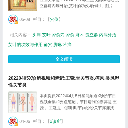
立群讲内病外治,艾叶的功效与作用，图片尺
寸558x333像素，格式是JPG，图片大小是
63560Byte。...
05-08
栏目：【
穴位
】
相关内容：
头痛
艾叶
肾俞穴
肾俞
麻木
贾立群
内病外治
艾叶的功效与作用
俞穴
脚麻
冷痛
全文阅读
20220405X诊所视频和笔记:王骁,骨关节炎,痛风,类风湿
性关节炎
本页提供2022年4月5日星尚频道X诊所节目
视频全集和要点笔记，节目请到的嘉宾是 王
骁 。主题是 《清明时节雨纷纷关节疼痛找上
门》 。主要介绍骨关节炎、痛风、类风湿性
关节炎的区别，缓解关节疼痛的好方法，舒筋
04-06
栏目：【
x诊所
】
活络方等相关内容，百年养生网提供视频全集