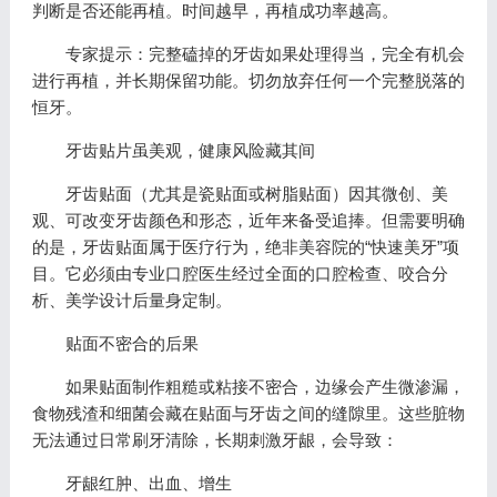
判断是否还能再植。时间越早，再植成功率越高。
专家提示：完整磕掉的牙齿如果处理得当，完全有机会
进行再植，并长期保留功能。切勿放弃任何一个完整脱落的
恒牙。
牙齿贴片虽美观，健康风险藏其间
牙齿贴面（尤其是瓷贴面或树脂贴面）因其微创、美
观、可改变牙齿颜色和形态，近年来备受追捧。但需要明确
的是，牙齿贴面属于医疗行为，绝非美容院的“快速美牙”项
目。它必须由专业口腔医生经过全面的口腔检查、咬合分
析、美学设计后量身定制。
贴面不密合的后果
如果贴面制作粗糙或粘接不密合，边缘会产生微渗漏，
食物残渣和细菌会藏在贴面与牙齿之间的缝隙里。这些脏物
无法通过日常刷牙清除，长期刺激牙龈，会导致：
牙龈红肿、出血、增生