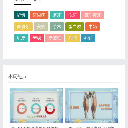
龋齿
牙周病
磨牙
洗牙
四环素牙
氟斑牙
美容
手术
蛋白质
牛奶
刷牙
牙线
牙菌斑
刘峰
乔静
本周热点