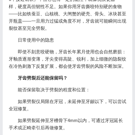
样，硬度高但韧性不足。如果你用牙齿撕咬特别硬的食物
——比如铁蚕豆、山核桃、大闸蟹的硬壳、骨头、冰块甚至
开瓶盖——一旦用力过猛或角度不对，牙齿就可能瞬间出现
裂纹甚至完全劈裂。
日常使用中的隐患
即使不刻意咬硬物，牙齿长年累月使用也会自然磨损：
牙釉质逐渐变薄，牙尖变得高陡、锐利，加上细微的隐裂纹
在冷热刺激下反复扩展，都会使牙齿劈裂的风险不断加深。
牙齿劈裂后还能保留吗？
能否保留取决于劈裂的程度和位置：
如果劈裂仅局限在牙冠，未延伸至牙龈以下，可以尝试
全冠修复。
如果劈裂延伸至牙槽骨下4mm以内，可通过牙冠延长
手术或正畸牵引后再做修复。