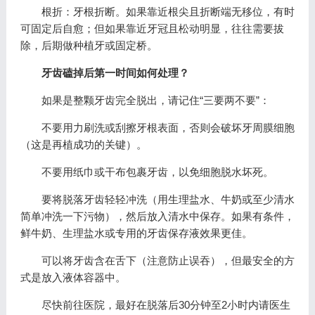
根折：牙根折断。如果靠近根尖且折断端无移位，有时
可固定后自愈；但如果靠近牙冠且松动明显，往往需要拔
除，后期做种植牙或固定桥。
牙齿磕掉后第一时间如何处理？
如果是整颗牙齿完全脱出，请记住“三要两不要”：
不要用力刷洗或刮擦牙根表面，否则会破坏牙周膜细胞
（这是再植成功的关键）。
不要用纸巾或干布包裹牙齿，以免细胞脱水坏死。
要将脱落牙齿轻轻冲洗（用生理盐水、牛奶或至少清水
简单冲洗一下污物），然后放入清水中保存。如果有条件，
鲜牛奶、生理盐水或专用的牙齿保存液效果更佳。
可以将牙齿含在舌下（注意防止误吞），但最安全的方
式是放入液体容器中。
尽快前往医院，最好在脱落后30分钟至2小时内请医生