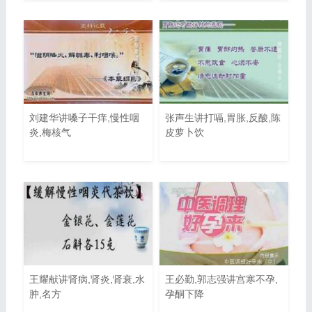
刘建华讲嗓子干痒,慢性咽
张声生讲打嗝,胃胀,反酸,陈
炎,梅核气
皮萝卜饮
王耀献讲肾病,肾炎,肾衰,水
王必勤,郭志强讲宫寒不孕,
肿,名方
孕酮下降