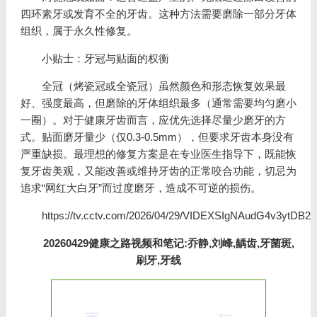
四环素牙或发育不全的牙齿。这种方法需要磨除一部分牙体
组织，属于永久性修复。
小贴士：牙冠与贴面的权衡
全冠（烤瓷冠或全瓷冠）虽然颜色和形态恢复效果最
好、强度最高，但磨除的牙体组织最多（通常需要均匀磨小
一圈）。对于健康牙齿而言，应优先选择尽量少磨牙的方
式。贴面磨牙量少（仅0.3-0.5mm），但要求牙齿本身没有
严重缺损。最理想的修复方案是在专业医生指导下，既能恢
复牙齿美观，又能改善或维持牙齿的正常咬合功能，切忌为
追求“网红大白牙”而过度磨牙，造成不可逆的损伤。
https://tv.cctv.com/2026/04/29/VIDEXSIgNAudG4v3ytDB2j
20260429健康之路视频和笔记:乔静,刘峰,龋齿,牙菌斑,
刷牙,牙线