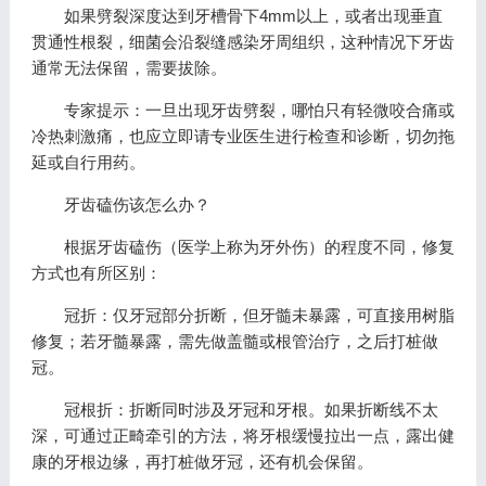
如果劈裂深度达到牙槽骨下4mm以上，或者出现垂直
贯通性根裂，细菌会沿裂缝感染牙周组织，这种情况下牙齿
通常无法保留，需要拔除。
专家提示：一旦出现牙齿劈裂，哪怕只有轻微咬合痛或
冷热刺激痛，也应立即请专业医生进行检查和诊断，切勿拖
延或自行用药。
牙齿磕伤该怎么办？
根据牙齿磕伤（医学上称为牙外伤）的程度不同，修复
方式也有所区别：
冠折：仅牙冠部分折断，但牙髓未暴露，可直接用树脂
修复；若牙髓暴露，需先做盖髓或根管治疗，之后打桩做
冠。
冠根折：折断同时涉及牙冠和牙根。如果折断线不太
深，可通过正畸牵引的方法，将牙根缓慢拉出一点，露出健
康的牙根边缘，再打桩做牙冠，还有机会保留。