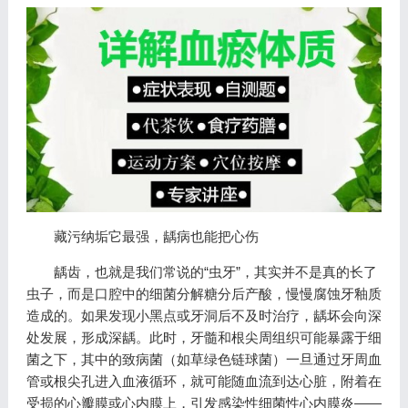
藏污纳垢它最强，龋病也能把心伤
龋齿，也就是我们常说的“虫牙”，其实并不是真的长了
虫子，而是口腔中的细菌分解糖分后产酸，慢慢腐蚀牙釉质
造成的。如果发现小黑点或牙洞后不及时治疗，龋坏会向深
处发展，形成深龋。此时，牙髓和根尖周组织可能暴露于细
菌之下，其中的致病菌（如草绿色链球菌）一旦通过牙周血
管或根尖孔进入血液循环，就可能随血流到达心脏，附着在
受损的心瓣膜或心内膜上，引发感染性细菌性心内膜炎——