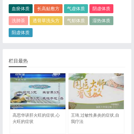
血瘀体质
长高贴敷方
气虚体质
阴虚体质
洗肺茶
透骨草洗头方
气郁体质
湿热体质
阳虚体质
栏目最热
高思华讲肝火旺的症状,心
王琦,过敏性鼻炎的症状,自
火旺的症状
我疗法