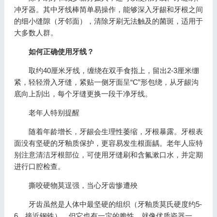
冲牙器。其中牙线棒简单易操作，能够深入牙龈和牙根之间
的细小缝隙（牙邻面），清除牙刷无法触及的菌斑，适用于
大多数人群。
如何正确使用牙线？
取约40厘米牙线，缠绕在双手食指上，留出2-3厘米绷
紧，轻轻滑入牙缝，紧贴一侧牙面呈“C”形包绕，从牙龈沟
底向上刮出，每个牙缝更换一段干净牙线。
老年人特别提醒
随着年龄增长，牙龈会生理性萎缩，牙根暴露。牙根表
面没有坚硬的牙釉质保护，更容易发生根面龋。老年人应特
别注意清洁牙根部位，可使用牙缝刷和含氟漱口水，并定期
进行口腔检查。
撕咬硬物莫逞强，当心牙齿惨遭殃
牙齿虽然是人体中最坚硬的组织（牙釉质莫氏硬度约5-
6，接近钢铁），但它也有一定的脆性，就像优质瓷器一