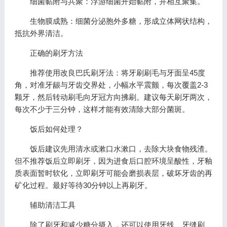
细菌黏附与共聚：浮游细菌开始黏附，并相互聚集。
生物膜成熟：细菌分泌胞外多糖，形成立体网状结构，
抵抗外界清洁。
正确的刷牙方法
推荐使用改良巴氏刷牙法：将牙刷刷毛与牙面呈45度
角，对准牙龈与牙齿交界处，小幅水平震颤，每次覆盖2-3
颗牙，然后转动刷毛向牙冠方向拂刷。建议每天刷牙两次，
每次不少于三分钟，这样才能有效清除大部分菌斑。
饭后如何处理？
饭后建议先用清水或漱口水漱口，去除大块食物残渣。
但不推荐饭后立即刷牙，因为进食后口腔环境呈酸性，牙釉
质表面暂时软化，立即刷牙可能会磨损表层，破坏牙齿的再
矿化过程。最好等待30分钟以上再刷牙。
辅助清洁工具
除了刷牙和减少糖分摄入，还可以使用牙线、牙缝刷、