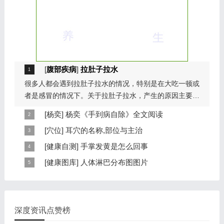
[
腹部疾病
]
拉肚子拉水
很多人都会遇到拉肚子拉水的情况，特别是在大吃一顿或
者是感冒的情况下。关于拉肚子拉水，产生的原因主要是
因为饮食问题，或者是因为肠胃问题。本页包...
[
杨奕
]
杨奕《手到病自除》全文阅读
本页提供杨奕手到病自除全文阅读。包括完整目录、共计
[
穴位
]
耳穴的名称,部位与主治
6大章，66个小节的详细内容。涉及到全身的各个反射
耳穴在耳郭的分布有一定规律，耳穴在耳郭的分布犹如一
[
健康自测
]
手掌发黄是怎么回事
区，以及自然疗法、反射区疗法、食疗等。另外...
个倒置在子宫内的胎儿，头部朝下，臀部朝上。其分布的
手掌发黄，一般是血管内血液不充盈或是皮肤营养不良的
[
健康图库
]
人体淋巴分布图图片
规律是，与面颊相应的穴位在耳垂；与上肢相...
表现，这种情况通常是慢性病的征兆，如慢性萎缩性胃
这是关于人体淋巴分布图的图片，图片所在的文章是：
炎、慢性贫血、慢性结肠炎等。但手掌发黄同样...
20120910天天养生视频和笔记:何裕民讲淋巴瘤,癌,重压
出的淋巴癌，图片尺寸390x378像素，格式是JPG...
深度资讯点赞榜