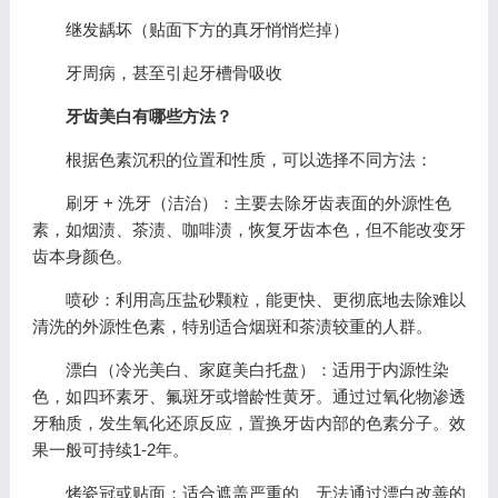
继发龋坏（贴面下方的真牙悄悄烂掉）
牙周病，甚至引起牙槽骨吸收
牙齿美白有哪些方法？
根据色素沉积的位置和性质，可以选择不同方法：
刷牙 + 洗牙（洁治）：主要去除牙齿表面的外源性色
素，如烟渍、茶渍、咖啡渍，恢复牙齿本色，但不能改变牙
齿本身颜色。
喷砂：利用高压盐砂颗粒，能更快、更彻底地去除难以
清洗的外源性色素，特别适合烟斑和茶渍较重的人群。
漂白（冷光美白、家庭美白托盘）：适用于内源性染
色，如四环素牙、氟斑牙或增龄性黄牙。通过过氧化物渗透
牙釉质，发生氧化还原反应，置换牙齿内部的色素分子。效
果一般可持续1-2年。
烤瓷冠或贴面：适合遮盖严重的、无法通过漂白改善的