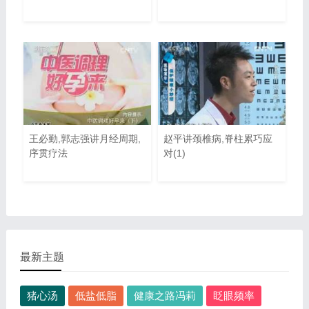
王必勤,郭志强讲月经周期,
赵平讲颈椎病,脊柱累巧应
序贯疗法
对(1)
最新主题
猪心汤
低盐低脂
健康之路冯莉
眨眼频率