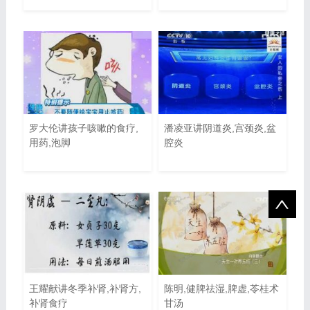
罗大伦讲孩子咳嗽的食疗,
潘凌亚讲阴道炎,宫颈炎,盆
用药,泡脚
腔炎
王耀献讲冬季补肾,补肾方,
陈明,健脾祛湿,脾虚,苓桂术
补肾食疗
甘汤