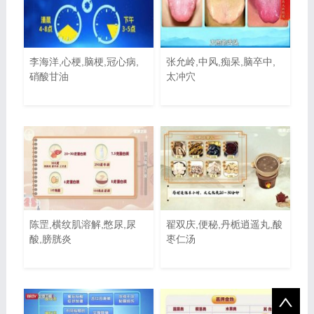
李海洋,心梗,脑梗,冠心病,
张允岭,中风,痴呆,脑卒中,
硝酸甘油
太冲穴
陈罡,横纹肌溶解,憋尿,尿
翟双庆,便秘,丹栀逍遥丸,酸
酸,膀胱炎
枣仁汤