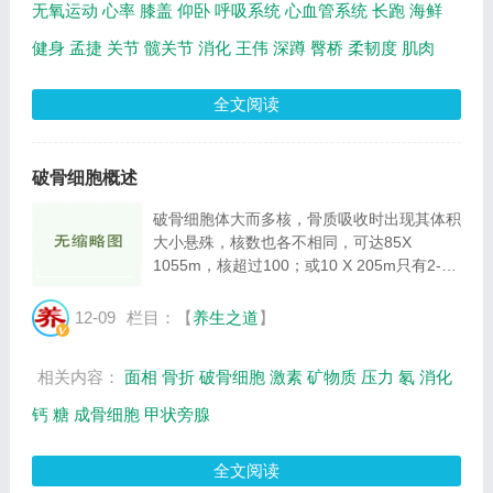
无氧运动
心率
膝盖
仰卧
呼吸系统
心血管系统
长跑
海鲜
健身
孟捷
关节
髋关节
消化
王伟
深蹲
臀桥
柔韧度
肌肉
全文阅读
破骨细胞概述
破骨细胞体大而多核，骨质吸收时出现其体积
大小悬殊，核数也各不相同，可达85X
1055m，核超过100；或10 X 205m只有2-3
个核。细胞呈空泡。核为圆形，比较透明，常
位于所依附的新生骨表面的对侧。功能活跃的
12-09
栏目：【
养生之道
】
破骨细胞，靠近骨表面一侧的细胞浆内，含有
相当多的...
相关内容：
面相
骨折
破骨细胞
激素
矿物质
压力
氡
消化
钙
糖
成骨细胞
甲状旁腺
全文阅读