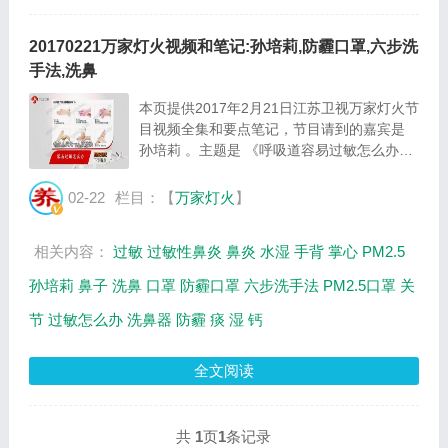
20170221万家灯火视频和笔记:孙培莉,防霾口罩,六步洗
手法,洗鼻
本页提供2017年2月21日江苏卫视万家灯火节
目视频全集和要点笔记，节目请到的嘉宾是
孙培莉 。主题是 《呼吸道容易过敏怎么办》
。主要介绍正确的戴口罩的方法，六步洗手法
等相关内容，百年养生网提供视频全集的在线
02-22
栏目：【
万家灯火
】
观看和主要内容介绍（节目要点笔记）。
孙...
相关内容：
过敏
过敏性鼻炎
鼻炎
水湿
手背
掌心
PM2.5
孙培莉
鼻子
洗鼻
口罩
防霾口罩
六步洗手法
PM2.5口罩
关
节
过敏怎么办
洗鼻器
防霾
痰
湿
钙
全文阅读
共
1
页
1
条记录