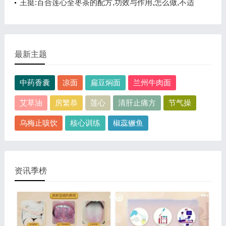
心安神
王挺:百合莲心全枣茶的配方,功效与作用,怎么做,不适
合的人,养心安神
最新主题
中药香囊
凉面
扁豆焖面
兰州牛肉面
艾草油
房繁恭
莲心
清肝止痛方
节气操
乌梅止咳饮
核心训练
椒蕊鳜鱼
资讯季榜