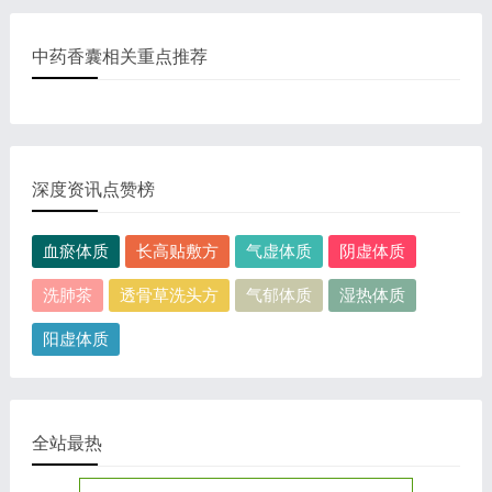
中药香囊相关重点推荐
深度资讯点赞榜
血瘀体质
长高贴敷方
气虚体质
阴虚体质
洗肺茶
透骨草洗头方
气郁体质
湿热体质
阳虚体质
全站最热