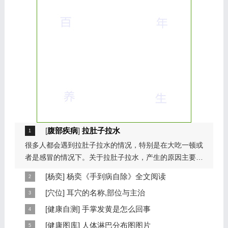
[
腹部疾病
]
拉肚子拉水
很多人都会遇到拉肚子拉水的情况，特别是在大吃一顿或
者是感冒的情况下。关于拉肚子拉水，产生的原因主要是
因为饮食问题，或者是因为肠胃问题。本页包...
[
杨奕
]
杨奕《手到病自除》全文阅读
本页提供杨奕手到病自除全文阅读。包括完整目录、共计
[
穴位
]
耳穴的名称,部位与主治
6大章，66个小节的详细内容。涉及到全身的各个反射
耳穴在耳郭的分布有一定规律，耳穴在耳郭的分布犹如一
[
健康自测
]
手掌发黄是怎么回事
区，以及自然疗法、反射区疗法、食疗等。另外...
个倒置在子宫内的胎儿，头部朝下，臀部朝上。其分布的
手掌发黄，一般是血管内血液不充盈或是皮肤营养不良的
[
健康图库
]
人体淋巴分布图图片