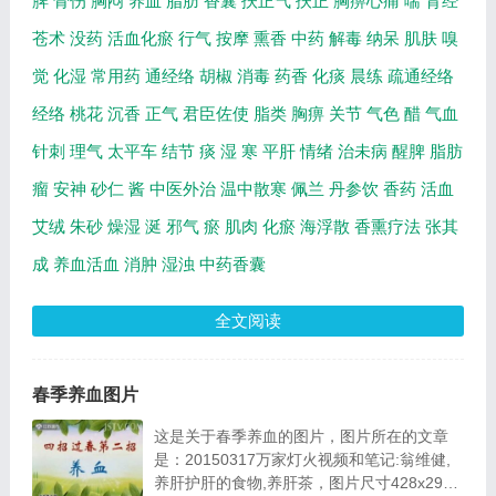
脾
骨伤
胸闷
养血
脂肪
香囊
扶正气
扶正
胸痹心痛
喘
肾经
苍术
没药
活血化瘀
行气
按摩
熏香
中药
解毒
纳呆
肌肤
嗅
觉
化湿
常用药
通经络
胡椒
消毒
药香
化痰
晨练
疏通经络
经络
桃花
沉香
正气
君臣佐使
脂类
胸痹
关节
气色
醋
气血
针刺
理气
太平车
结节
痰
湿
寒
平肝
情绪
治未病
醒脾
脂肪
瘤
安神
砂仁
酱
中医外治
温中散寒
佩兰
丹参饮
香药
活血
艾绒
朱砂
燥湿
涎
邪气
瘀
肌肉
化瘀
海浮散
香熏疗法
张其
成
养血活血
消肿
湿浊
中药香囊
全文阅读
春季养血图片
这是关于春季养血的图片，图片所在的文章
是：20150317万家灯火视频和笔记:翁维健,
养肝护肝的食物,养肝茶，图片尺寸428x297