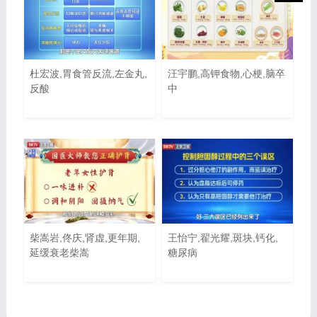
杜宏波,胃食管反流,左金丸,
汪宇鹏,高钾食物,心梗,脑卒
反酸
中
柴嵩岩,佟庆,肾虚,更年期,
王怡宁,翟光耀,斑块,钙化,
延缓衰老柴嵩
糖尿病