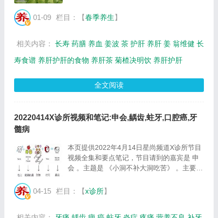
像素，格式是JPG，图片大小是
30101Byte。...
01-09
栏目：【
春季养生
】
相关内容：
长寿
药膳
养血
姜波
茶
护肝
养肝
姜
翁维健
长
寿食谱
养肝护肝的食物
养肝茶
菊楂决明饮
养肝护肝
全文阅读
20220414X诊所视频和笔记:申会,龋齿,蛀牙,口腔癌,牙
髓病
本页提供2022年4月14日星尚频道X诊所节目
视频全集和要点笔记，节目请到的嘉宾是 申
会 。主题是 《小洞不补大洞吃苦》 。主要介
绍最容易被忽视的龋病，蛀牙的常见误区，预
防蛀牙小贴士等相关内容，百年养生网提供视
04-15
栏目：【
x诊所
】
频全集的在线观看和主要内容介绍（节目要
点...
相关内容：
牙痛
龋齿
痈
癌
蛀牙
炎症
疼痛
营养不良
补牙