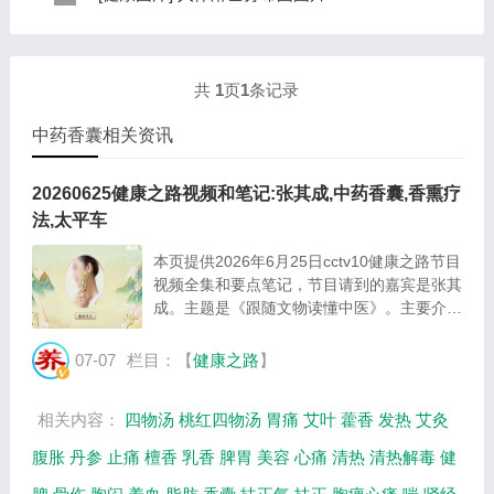
规律是，与面颊相应的穴位在耳垂；与上肢相...
表现，这种情况通常是慢性病的征兆，如慢性萎缩性胃
这是关于人体淋巴分布图的图片，图片所在的文章是：
炎、慢性贫血、慢性结肠炎等。但手掌发黄同样...
20120910天天养生视频和笔记:何裕民讲淋巴瘤,癌,重压
出的淋巴癌，图片尺寸390x378像素，格式是JPG...
共
1
页
1
条记录
中药香囊相关资讯
20260625健康之路视频和笔记:张其成,中药香囊,香熏疗
法,太平车
本页提供2026年6月25日cctv10健康之路节目
视频全集和要点笔记，节目请到的嘉宾是张其
成。主题是《跟随文物读懂中医》。主要介绍
四件文物揭秘中医千年生活智慧等相关内容。
百年养生网提供视频全集的在线观看和主要内
07-07
栏目：【
健康之路
】
容介绍（节目要点笔记）。 一艘沉船、一
枚...
相关内容：
四物汤
桃红四物汤
胃痛
艾叶
藿香
发热
艾灸
腹胀
丹参
止痛
檀香
乳香
脾胃
美容
心痛
清热
清热解毒
健