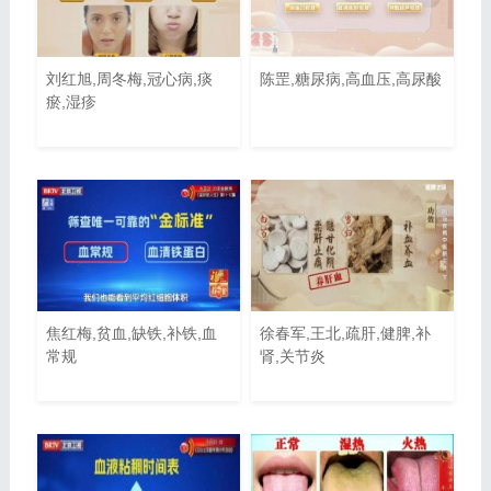
刘红旭,周冬梅,冠心病,痰
陈罡,糖尿病,高血压,高尿酸
瘀,湿疹
焦红梅,贫血,缺铁,补铁,血
徐春军,王北,疏肝,健脾,补
常规
肾,关节炎