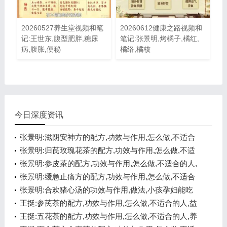
20260527养生堂视频和笔
20260612健康之路视频和
记:王世东,腹型肥胖,糖尿
笔记:张景明,烤橘子,橘红,
病,腹胀,便秘
橘络,橘核
今日深度资讯
张景明:滋阴安神方的配方,功效与作用,怎么做,不适合
的人,悦心安神
张景明:归芪玫瑰花茶的配方,功效与作用,怎么做,不适
合的人,补气养血
张景明:参皮茶的配方,功效与作用,怎么做,不适合的人,
健脾开胃
张景明:缓急止痛方的配方,功效与作用,怎么做,不适合
的人,化痰醒神
张景明:合欢猪心汤的功效与作用,做法,小孩孕妇能吃
吗,悦心安神
王挺:参芪茶的配方,功效与作用,怎么做,不适合的人,益
气温阳
王挺:五花茶的配方,功效与作用,怎么做,不适合的人,养