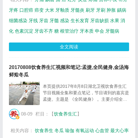
牙疼
口腔癌
癌变
大米
牙釉质
牙髓炎
刷牙
牙刷
肿胀
龋病
细菌感染
牙线
牙齿
牙髓
感染
生长发育
牙齿缺损
水果
消
化
色素沉淀
牙齿不齐
糖
根管治疗
牙本质
申会
牙髓病
全文阅读
20170808饮食养生汇视频和笔记:孟捷,全民健身,金汤海
鲜烩冬瓜
本页提供2017年8月8日湖北卫视饮食养生汇
节目视频全集和要点笔记，节目请到的嘉宾是
孟捷。主题是 《全民健身》 。主要介绍全民
健身，金汤海鲜烩冬瓜的制作方法等相关内
容，百年养生网提供视频全集的在线观看和主
08-09
栏目：【
饮食养生汇
】
要内容介绍（节目要点笔记）。 孟捷：北京
中医...
相关内容：
饮食养生
冬瓜
瑜伽
有氧运动
心血管
最大心率