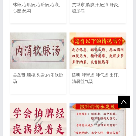
林谦,心肌病,心脏病,心衰,
贾继东,脂肪肝,疤痕,肝炎,
心慌,憋闷
糖尿病
吴圣贤,脑梗,头昏,内消软脉
陈明,脾胃虚,肺气虚,出汗,
汤
清暑益气汤