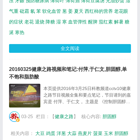
压
牙龈
预防糖尿病
薄荷叶
薄荷酒
薄荷豆腐汤
无油炒蛋
湿
气重
砒霜
氡
苯
软化血管
葱
姜
夏天
西红柿的营养
老花眼
的症状
老花
退烧
降糖
湿
寒
血管弹性
醒脾
茄红素
解暑
糖
涎
寒热
全文阅读
20160325健康之路视频和笔记:付萍,于仁文,胆固醇,单
不饱和脂肪酸
本页提供2016年3月25日科教频道cctv10健康
之路节目视频全集和要点笔记，节目请到的嘉
宾是 付萍、于仁文 。主题是 《控制胆固醇你
吃对了吗》 。主要介绍常吃哪种油降低胆固
醇效果最好，哪种鱼的胆固醇含量更低，哪种
03-25
栏目：【
健康之路
】
核心内容:
胆固醇
杂粮降低胆固醇效果最好，如何挑选燕麦，
哪...
相关内容：
大豆
鸡蛋
洋葱
大蒜
燕麦片
菠菜
玉米
胆固醇