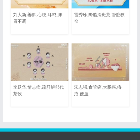
刘大新,姜辉,心梗,耳鸣,脾
雷秀珍,降脂消斑茶,管腔狭
胃不调
窄
李跃华,情志病,疏肝解郁代
宋志强,食管癌,大肠癌,痔
茶饮
疮,便血