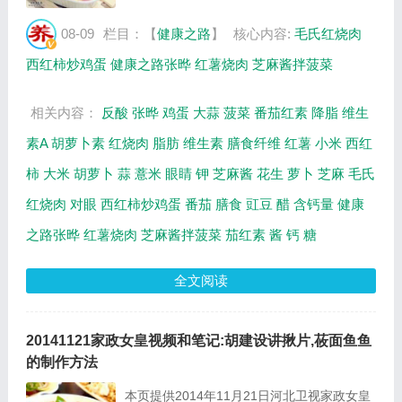
(下)》。主要介绍西红柿炒鸡蛋的制作方法，
胡萝卜的好处，毛氏红烧肉、红薯烧肉、芝麻
08-09
栏目：【
健康之路
】
核心内容:
毛氏红烧肉
酱拌菠菜的制作方法等内容，百年养生网提供
西红柿炒鸡蛋
健康之路张晔
红薯烧肉
芝麻酱拌菠菜
视频全...
相关内容：
反酸
张晔
鸡蛋
大蒜
菠菜
番茄红素
降脂
维生
素A
胡萝卜素
红烧肉
脂肪
维生素
膳食纤维
红薯
小米
西红
柿
大米
胡萝卜
蒜
薏米
眼睛
钾
芝麻酱
花生
萝卜
芝麻
毛氏
红烧肉
对眼
西红柿炒鸡蛋
番茄
膳食
豇豆
醋
含钙量
健康
之路张晔
红薯烧肉
芝麻酱拌菠菜
茄红素
酱
钙
糖
全文阅读
20141121家政女皇视频和笔记:胡建设讲揪片,莜面鱼鱼
的制作方法
本页提供2014年11月21日河北卫视家政女皇