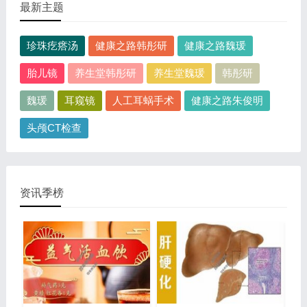
最新主题
珍珠疙瘩汤
健康之路韩彤研
健康之路魏瑗
胎儿镜
养生堂韩彤研
养生堂魏瑗
韩彤研
魏瑗
耳窥镜
人工耳蜗手术
健康之路朱俊明
头颅CT检查
资讯季榜