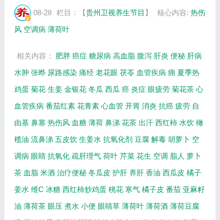
健康用法等相关内容。 张晔，原解放军309医
08-28
栏目：【
贵州卫视养生节目
】
核心内容:
热伤
院营养科主任医师，中国营养学会委员，从
风
空调病
薄荷叶
事...
相关内容：
肥胖
癌症
糖尿病
高血脂
腹泻
肝炎
便秘
肝病
水肿
张晔
尿路感染
痛经
老花眼
茯苓
血管疾病
痈
夏季热
鸡蛋
菊花
生姜
金银花
冬瓜
西瓜
癌
炎症
眼疲劳
菊花茶
心
血管疾病
番茄红素
花青素
心血管
开胃
消炎
抗癌
疲劳
自
由基
鼻塞
热伤风
血糖
薄荷
鼻涕
花茶
出汗
西红柿
水饮
橄
榄油
流鼻涕
五皮饮
生姜水
抗氧化剂
豆腐
解毒
胡萝卜
空
调病
眼睛
抗氧化
疏肝理气
荷叶
芹菜
花生
空调
脂人
萝卜
茶
血脂
米酒
治疗便秘
冬瓜皮
护肝
养肝
香油
西瓜皮
橘子
姜水
维C
冰糖
西红柿炒鸡蛋
桃花
寒气
橘子皮
番茄
亚麻籽
油
薄荷茶
眼压
煮水
小便
眼睛草
薄荷叶
薄荷酒
薄荷豆腐