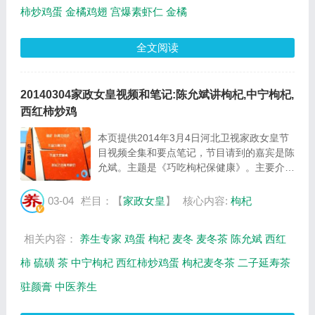
柿炒鸡蛋
金橘鸡翅
宫爆素虾仁
金橘
全文阅读
20140304家政女皇视频和笔记:陈允斌讲枸杞,中宁枸杞,
西红柿炒鸡
本页提供2014年3月4日河北卫视家政女皇节
目视频全集和要点笔记，节目请到的嘉宾是陈
允斌。主题是《巧吃枸杞保健康》。主要介绍
枸杞应该怎么吃，如何辨别硫磺枸杞，保健枸
杞怎么挑，中宁枸杞的特点，不适合吃枸杞的
03-04
栏目：【
家政女皇
】
核心内容:
枸杞
人群，枸杞麦冬茶的制作方法，二子延寿茶的
制...
相关内容：
养生专家
鸡蛋
枸杞
麦冬
麦冬茶
陈允斌
西红
柿
硫磺
茶
中宁枸杞
西红柿炒鸡蛋
枸杞麦冬茶
二子延寿茶
驻颜膏
中医养生