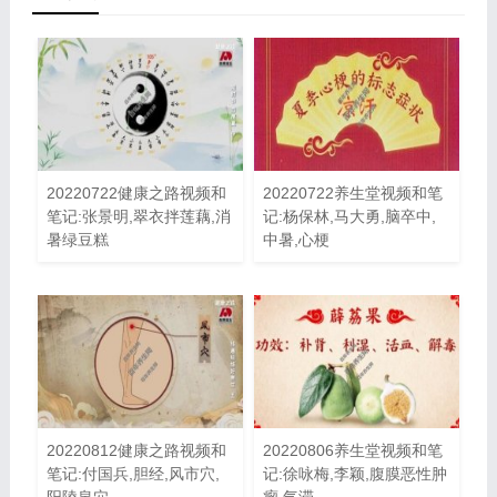
20220722健康之路视频和
20220722养生堂视频和笔
笔记:张景明,翠衣拌莲藕,消
记:杨保林,马大勇,脑卒中,
暑绿豆糕
中暑,心梗
20220812健康之路视频和
20220806养生堂视频和笔
笔记:付国兵,胆经,风市穴,
记:徐咏梅,李颖,腹膜恶性肿