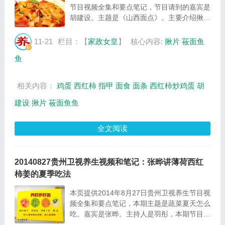
节目视频全集和要点笔记，节目请到的嘉宾是
胡建设。主题是《山西面点》。主要介绍揪片
的制作方法，莜面鱼鱼的制作方法等相关内
容，百年养生网家政女皇栏目提供视频全集的
11-21
栏目：【
家政女皇
】
核心内容:
揪片
莜面鱼
在线观看和主要内容介绍（节目要点笔
鱼
记）。...
相关内容：
鸡蛋
西红柿
指甲
面食
面条
西红柿炒鸡蛋
胡
建设
揪片
莜面鱼鱼
全文阅读
20140827贵州卫视养生视频和笔记：张晔讲薄荷西红
柿姜的夏季吃法
本页提供2014年8月27日贵州卫视养生节目视
频全集和要点笔记，本期主题是蔬菜夏天怎么
吃。嘉宾是张晔。主持人是羽彤，本期节目主
要介绍了夏季的薄荷、西红柿和生姜等蔬菜的