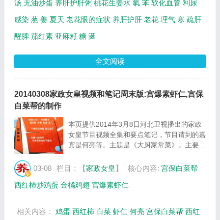
汤
无油炒蛋
养肝护肝粥
桃花生姜水
氡
苯
软化血管
利尿
感染
葱
姜
夏天
老花眼的症状
养肝护肝
老花
理气
寒
疏肝
醒脾
茄红素
亚麻籽
糖
涎
全文阅读
20140308家政女皇视频和笔记周末版:宫爆素虾仁,宫保
白菜帮的制作
本页提供2014年3月8日河北卫视播出的家政
女皇节目视频全集和要点笔记，节目请到的嘉
宾是何亮等。主题是《大厨家常菜》。主要介
绍金橘鸡翅的制作方法，宫保白菜帮的制作方
法，宫爆素虾仁的制作方法，西红柿炒鸡蛋的
03-08
栏目：【
家政女皇
】
核心内容:
宫保白菜帮
制作方法等相关内容，百年养生家政女皇提供
西红柿炒鸡蛋
金橘鸡翅
宫爆素虾仁
视...
相关内容：
鸡蛋
西红柿
白菜
虾仁
何亮
宫保白菜帮
西红