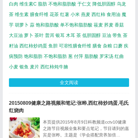
白肉
维生素C
脂肪
不饱和脂肪酸
于仁文
降低胆固醇
乌龙
茶
维生素
膳食纤维
花茶
红薯
小米
燕麦
西红柿
食用油
魔
芋
胡萝卜
蒜
饱和脂肪酸
单不饱和脂肪酸
莜麦
荞麦
香菇
大豆油
萝卜
茶叶
普洱
银耳
木耳
茶
低胆固醇
豆油
带鱼
茶
籽油
西红柿炒鸡蛋
鱼胆
可溶性膳食纤维
膳食
杂粮
口蘑
疾
病预防
饱和脂肪
不饱和脂肪
葱
付萍
脂肪酸
罗宋汤
红曲
小麦
银鱼
麦片
西红柿炖牛腩
全文阅读
20150809健康之路视频和笔记:张晔,西红柿炒鸡蛋,毛氏
红烧肉
本页提供2015年8月9日科教频道cctv10健康
之路节目视频全集和要点笔记，节目请到的嘉
宾是张晔。主题是《学会搭配营养加倍