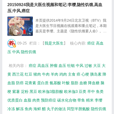
20150924我是大医生视频和笔记:李缨,隐性饥饿,高血
压,中风,癌症
本页提供2014年9月24日北京卫视（BTV）我
是大医生节目视频在线观看和重点笔记，本期
嘉宾是李缨。主题是《隐性饥饿要人命》。主
要介绍高血压、中风、癌症高发的原因，导致
隐性饥饿的原因，避免隐性饥饿的食物有哪些
09-25
栏目：【
我是大医生
】
核心内容:
癌症
高血
等相关内容，百年养生网我是大医生栏目提供
压
中风
隐性饥饿
视...
相关内容：
癌症
高血压
肿瘤
血压
牡蛎
中风
过敏
大豆
大
黄
西兰花
红豆
猪肉
牛肉
羊肉
鸡肉
主食
癌
心梗
胰岛素
降
血脂
防癌
花青素
蛋白质
氨基酸
叶酸
脂肪
血糖
降血糖
脑
梗
紫薯
淀粉
黑豆
欧米伽3脂肪酸
欧米伽3
豆类
卒中
鱼类
优质蛋白
血脂
肉类
预防癌症
碳水化合物
带鱼
精米
李缨
冷冻
解冻
鱼肉
海鲜
醋
丸子的做法
同型半胱氨酸
隐性饥饿