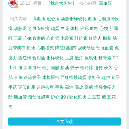
如何保护心脑血管等相关内容，百年养生网提
10-13
栏目：【
我是大医生
】
核心内容:
高血压
供视频全集的在线观看和主要内容介绍（节...
相关内容：
高血压
冠心病
动脉粥样硬化
血压
心脑血管疾
病
动脉硬化
血管疾病
鸡蛋
白花
体检
猝死
血栓
心梗
胆固
醇
三高
心血管疾病
心血管
木质素
纤维素
红烧肉
脂肪
脑
血管疾病
斑块
心肌梗死
降低胆固醇
冠状动脉
动脉血管
免
疫力
西红柿
食用油
粥样硬化
豆腐
他汀
抗氧化
虾青素
CT
土豆
血脂
量血压
低胆固醇
猪油
饺子
颈动脉
遗传
荸荠
心
肌
带鱼
速冻饺子
体检报告
西红柿炒鸡蛋
李虹伟
超声
茄子
平菇
调节血脂
超声检查
芋头
高油
高盐
高糖
增强免疫力
醋
脑血管
颈动脉超声
护心
粥样硬化斑块
白玉菇
糖
五花
肉
全文阅读