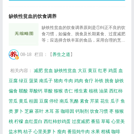
缺铁性贫血的饮食调养
缺铁性贫血的饮食调养原则是①纠正不良的饮
食习惯，如偏食、挑食及长期素食、过度减肥
等；应选择含铁丰富的食品，采用合理的烹调
方法。②增加维生素Ｃ的摄入。如同时摄入柠
檬汁，桔子汁和富含铁的蔬菜，就可以使机体
08-18
栏目：【
养生之道
】
对蔬菜中铁的吸收率增加２～３倍。补充铁...
相关内容：
减肥
贫血
缺铁性贫血
大豆
黄豆
红枣
鸡蛋
血
豆腐
绿豆
菠菜
南瓜子
猪肉
牛肉
鸡肉
食疗
补铁
挑食
缺铁
偏食
鞣酸
草酸钙
草酸
猕猴
杏仁
维生素
核桃
油菜
西红柿
苦瓜
黄瓜
桂圆
豆腐
停经
南瓜
乳酪
素食
芹菜
花生
瓜子
鱼
类
萝卜
芝麻
茶叶
木耳
茶
咖啡因
钙制剂
饮食习惯
枣
猕猴
桃
柠檬
血红蛋白
西红柿炒鸡蛋
过度减肥
番茄
草莓
心里美
盐水鸭
桔子
心里美萝卜
瘦肉
番茄炖牛肉
水果
柑橘
咖啡