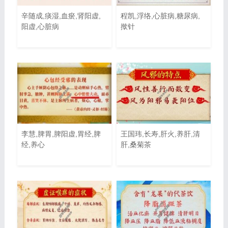
辛随成,痰湿,血瘀,肾阳虚,
程凯,浮络,心脏病,糖尿病,
阳虚,心脏病
揿针
李慧,脾胃,脾阳虚,胃经,脾
王国玮,长寿,肝火,养肝,清
经,养心
肝,桑菊茶