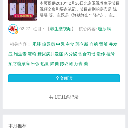
本页提供2018年2月26日北京卫视养生堂节目
视频全集和要点笔记，节目请到的嘉宾是 陈
璐璐 等。主题是《降糖降出年轻态》。主要
介绍糖尿病高危因素，如何正确控制血糖等相
关内容，百年养生网提供视频全集的在线观看
02-27
栏目：【
养生堂视频
】
核心内容:
糖尿病
和主要内容介绍（节目要点笔记）。 陈璐
璐：...
相关内容：
肥胖
糖尿病
中风
主食
郭立新
血糖
肾脏
并发
症
维生素
淀粉
糖尿病并发症
内分泌
饮食习惯
遗传
挂号
预防糖尿病
米饭
热量
降糖
陈璐璐
万青
糖
全文阅读
共
1
页
11
条记录
本月推荐