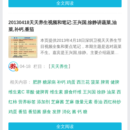
全文阅读
20130418天天养生视频和笔记:王兴国,徐静讲蔬菜,油
菜,补钙,番茄
本页提供2013年4月18日深圳卫视天天养生节
目视频全集和要点笔记，本期主题是选对蔬菜
不生。嘉宾是王兴国,徐静。主要介绍蔬菜中
的营养物质有哪些，常见蔬菜营养标签，巧蒸
油菜助补钙，西兰花如何做才营养等相关内
04-18
栏目：【
天天养生
】
容。本页提供视频在线播放和节目要点笔
记。...
相关内容：
肥胖
糖尿病
补钙
鸡蛋
西兰花
菠菜
脾胃
健脾
维生素C
草酸
健脾胃
维生素
膳食纤维
王兴国
徐静
油菜
西
红柿
营养标签
添加剂
芝麻酱
芝麻
微量元素
香油
西红柿炒
鸡蛋
番茄
番茄酱
膳食
发胖
消化
酱
钙
糖
全文阅读