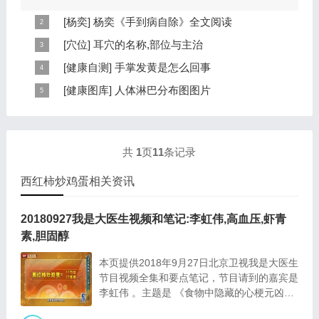
因为饮食问题，或者是因为肠胃问题。本页包...
[
杨奕
]
杨奕《手到病自除》全文阅读
本页提供杨奕手到病自除全文阅读。包括完整目录、共计
[
穴位
]
耳穴的名称,部位与主治
6大章，66个小节的详细内容。涉及到全身的各个反射
耳穴在耳郭的分布有一定规律，耳穴在耳郭的分布犹如一
[
健康自测
]
手掌发黄是怎么回事
区，以及自然疗法、反射区疗法、食疗等。另外...
个倒置在子宫内的胎儿，头部朝下，臀部朝上。其分布的
手掌发黄，一般是血管内血液不充盈或是皮肤营养不良的
[
健康图库
]
人体淋巴分布图图片
规律是，与面颊相应的穴位在耳垂；与上肢相...
表现，这种情况通常是慢性病的征兆，如慢性萎缩性胃
这是关于人体淋巴分布图的图片，图片所在的文章是：
炎、慢性贫血、慢性结肠炎等。但手掌发黄同样...
20120910天天养生视频和笔记:何裕民讲淋巴瘤,癌,重压
出的淋巴癌，图片尺寸390x378像素，格式是JPG...
共
1
页
11
条记录
西红柿炒鸡蛋相关资讯
20180927我是大医生视频和笔记:李虹伟,高血压,虾青
素,胆固醇
本页提供2018年9月27日北京卫视我是大医生
节目视频全集和要点笔记，节目请到的嘉宾是
李虹伟 。主题是 《食物中隐藏的心梗元凶》
。主要介绍从健康血管到心梗猝死只需三步，