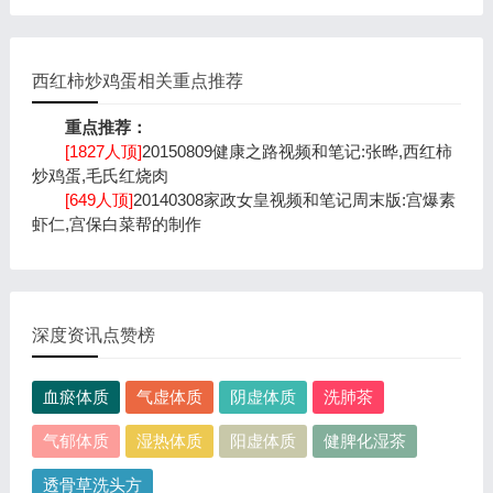
西红柿炒鸡蛋相关重点推荐
重点推荐：
[1827人顶]
20150809健康之路视频和笔记:张晔,西红柿
炒鸡蛋,毛氏红烧肉
[649人顶]
20140308家政女皇视频和笔记周末版:宫爆素
虾仁,宫保白菜帮的制作
深度资讯点赞榜
血瘀体质
气虚体质
阴虚体质
洗肺茶
气郁体质
湿热体质
阳虚体质
健脾化湿茶
透骨草洗头方