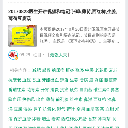
20170828医生开讲视频和笔记:张晔,薄荷,西红柿,生姜,
薄荷豆腐汤
本页提供2017年8月28日贵州卫视医生开讲节
目视频全集和要点笔记，节目请到的嘉宾是
张晔 。主题是 《夏季必备神药》 。主要介绍
薄荷的养生功效，西红柿的营养价值，姜的养
生功效，薄荷豆腐汤的制作方法等相关内容，
08-28
栏目：【
最强大夫
】
百年养生网提供视频全集的在线观看和主要
内...
相关内容：
减肥
感冒
糖尿病
肝炎
张晔
中暑
老花眼
衰老
抗衰老
血压
贫血
牙龈出血
鸡蛋
生姜
溃疡
癌
炎症
眼疲劳
番茄红素
花青素
开胃
消炎
抗癌
疲劳
自由基
维生素C
鼻塞
降血压
热伤风
出血
薄荷
前列腺
维生素
鼻涕
西红柿
流鼻
涕
豆腐
湿热
鼻子
抗氧化
湿气
荷叶
空调
血脂高
茶
血脂
米
酒
保护血管
冰糖
增生
着凉
西红柿炒鸡蛋
番茄
薄荷茶
眼