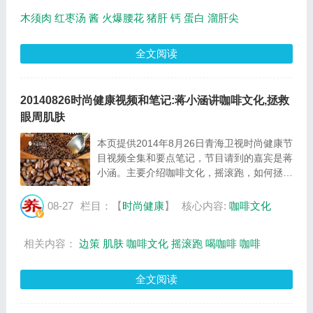
木须肉
红枣汤
酱
火爆腰花
猪肝
钙
蛋白
溜肝尖
全文阅读
20140826时尚健康视频和笔记:蒋小涵讲咖啡文化,拯救
眼周肌肤
本页提供2014年8月26日青海卫视时尚健康节
目视频全集和要点笔记，节目请到的嘉宾是蒋
小涵。主要介绍咖啡文化，摇滚跑，如何拯救
眼周肌肤等相关内容，百年养生网时尚健康栏
目提供视频全集的在线观看和主要内容介绍
08-27
栏目：【
时尚健康
】
核心内容:
咖啡文化
（节目要点笔记）。...
相关内容：
边策
肌肤
咖啡文化
摇滚跑
喝咖啡
咖啡
全文阅读