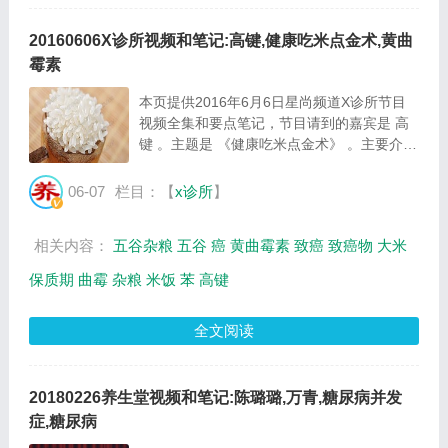
20160606X诊所视频和笔记:高键,健康吃米点金术,黄曲
霉素
本页提供2016年6月6日星尚频道X诊所节目
视频全集和要点笔记，节目请到的嘉宾是 高
键 。主题是 《健康吃米点金术》 。主要介绍
米的正确储存方法，关于大米的种种谣言等相
关内容，百年养生网提供视频全集的在线观看
06-07
栏目：【
x诊所
】
和主要内容介绍（节目要点笔记）。 高键：
营...
相关内容：
五谷杂粮
五谷
癌
黄曲霉素
致癌
致癌物
大米
保质期
曲霉
杂粮
米饭
苯
高键
全文阅读
20180226养生堂视频和笔记:陈璐璐,万青,糖尿病并发
症,糖尿病