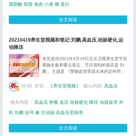
脂肪酸
组胺
兔肉
小麦
糖
蛋白
全文阅读
20210419养生堂视频和笔记:刘鹏,高血压,动脉硬化,运
动降压
本页提供2021年4月19日北京卫视养生堂节目
视频全集和要点笔记，节目请到的嘉宾是 刘
鹏 。主题是 《警惕血管里鼓出来的定时炸
弹》 。主要介绍不同的血压水平首选的运动
方式有何不同等相关内容，百年养生网提供视
10-20
栏目：【
养生堂视频
】
核心内容:
高血压
频全集的在线观看和主要内容介绍（节目要点
笔记...
相关内容：
高血压
肿瘤
血压
动脉硬化
降压
动脉血管
外
科
刘鹏
挂号
酱
主动脉
高血压患病率
全文阅读