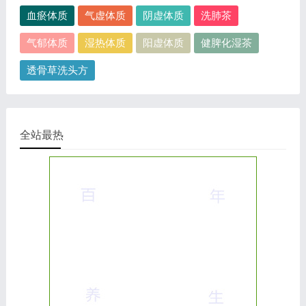
血瘀体质
气虚体质
阴虚体质
洗肺茶
气郁体质
湿热体质
阳虚体质
健脾化湿茶
透骨草洗头方
全站最热