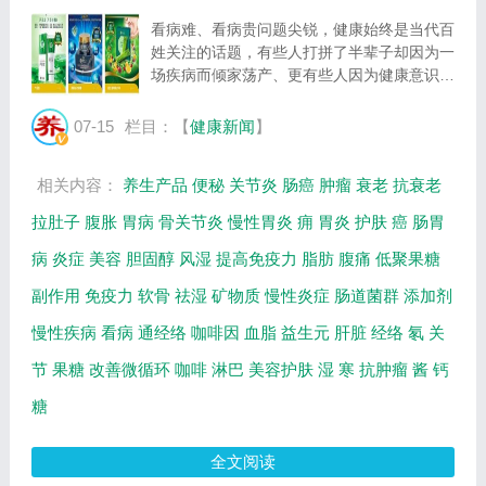
看病难、看病贵问题尖锐，健康始终是当代百
姓关注的话题，有些人打拼了半辈子却因为一
场疾病而倾家荡产、更有些人因为健康意识不
强导致病症日益恶化。对于身体健康问题我们
应当抱有正确的态度，及时就医很重要，提前
07-15
栏目：【
健康新闻
】
预防同样重要。 一、益生元低聚果糖 爱吃...
相关内容：
养生产品
便秘
关节炎
肠癌
肿瘤
衰老
抗衰老
拉肚子
腹胀
胃病
骨关节炎
慢性胃炎
痈
胃炎
护肤
癌
肠胃
病
炎症
美容
胆固醇
风湿
提高免疫力
脂肪
腹痛
低聚果糖
副作用
免疫力
软骨
祛湿
矿物质
慢性炎症
肠道菌群
添加剂
慢性疾病
看病
通经络
咖啡因
血脂
益生元
肝脏
经络
氡
关
节
果糖
改善微循环
咖啡
淋巴
美容护肤
湿
寒
抗肿瘤
酱
钙
糖
全文阅读