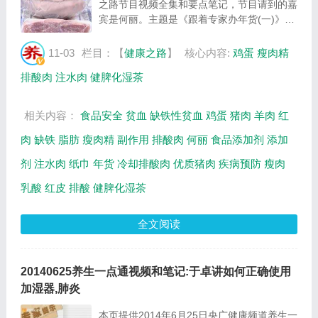
之路节目视频全集和要点笔记，节目请到的嘉
宾是何丽。主题是《跟着专家办年货(一)》。
主要介绍辨别注水肉妙招，如何挑选优质猪
肉，什么是排酸肉，如何辨别假羊肉，哪种蛋
11-03
栏目：【
健康之路
】
核心内容:
鸡蛋
瘦肉精
壳的鸡蛋最新鲜，挑选鸡蛋的妙招，鸡蛋如何
排酸肉
注水肉
健脾化湿茶
储...
相关内容：
食品安全
贫血
缺铁性贫血
鸡蛋
猪肉
羊肉
红
肉
缺铁
脂肪
瘦肉精
副作用
排酸肉
何丽
食品添加剂
添加
剂
注水肉
纸巾
年货
冷却排酸肉
优质猪肉
疾病预防
瘦肉
乳酸
红皮
排酸
健脾化湿茶
全文阅读
20140625养生一点通视频和笔记:于卓讲如何正确使用
加湿器,肺炎
本页提供2014年6月25日央广健康频道养生一