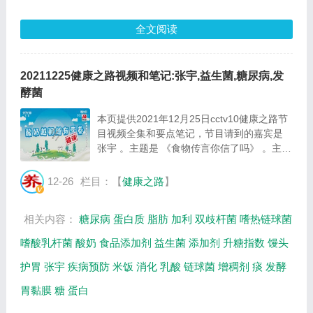
全文阅读
20211225健康之路视频和笔记:张宇,益生菌,糖尿病,发
酵菌
本页提供2021年12月25日cctv10健康之路节
目视频全集和要点笔记，节目请到的嘉宾是
张宇 。主题是 《食物传言你信了吗》 。主要
介绍关于酸奶的谣言你中了几个等相关内容。
百年养生网提供视频全集的在线观看和主要内
12-26
栏目：【
健康之路
】
容介绍（节目要点笔记）。 张宇：中国疾病
预...
相关内容：
糖尿病
蛋白质
脂肪
加利
双歧杆菌
嗜热链球菌
嗜酸乳杆菌
酸奶
食品添加剂
益生菌
添加剂
升糖指数
馒头
护胃
张宇
疾病预防
米饭
消化
乳酸
链球菌
增稠剂
痰
发酵
胃黏膜
糖
蛋白