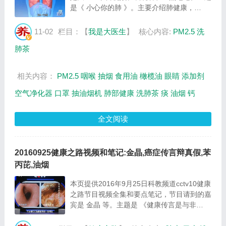
是《 小心你的肺 》。主要介绍肺健康，
PM10和PM2.5的区别，口罩对健康的作用，
空气净化器的作用，油烟的危害，抽烟的危害
11-02
栏目：【
我是大医生
】
核心内容:
PM2.5
洗
等相关内容，百年养生网我是大医生栏目提供
肺茶
视频全集...
相关内容：
PM2.5
咽喉
抽烟
食用油
橄榄油
眼睛
添加剂
空气净化器
口罩
抽油烟机
肺部健康
洗肺茶
痰
油烟
钙
全文阅读
20160925健康之路视频和笔记:金晶,癌症传言辩真假,苯
丙芘,油烟
本页提供2016年9月25日科教频道cctv10健康
之路节目视频全集和要点笔记，节目请到的嘉
宾是 金晶 等。主题是 《健康传言是与非
(三)》 。主要介绍打破癌症的流言，哪种食物