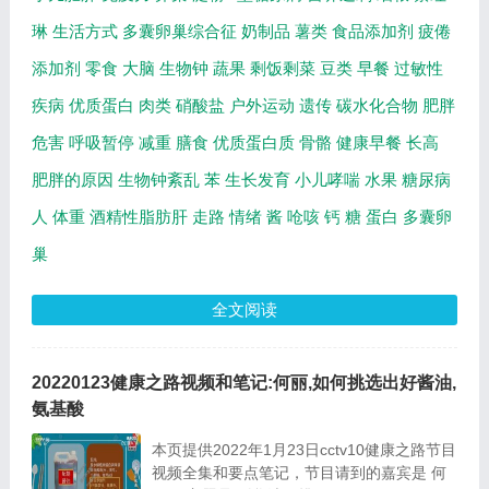
琳
生活方式
多囊卵巢综合征
奶制品
薯类
食品添加剂
疲倦
添加剂
零食
大脑
生物钟
蔬果
剩饭剩菜
豆类
早餐
过敏性
疾病
优质蛋白
肉类
硝酸盐
户外运动
遗传
碳水化合物
肥胖
危害
呼吸暂停
减重
膳食
优质蛋白质
骨骼
健康早餐
长高
肥胖的原因
生物钟紊乱
苯
生长发育
小儿哮喘
水果
糖尿病
人
体重
酒精性脂肪肝
走路
情绪
酱
呛咳
钙
糖
蛋白
多囊卵
巢
全文阅读
20220123健康之路视频和笔记:何丽,如何挑选出好酱油,
氨基酸
本页提供2022年1月23日cctv10健康之路节目
视频全集和要点笔记，节目请到的嘉宾是 何