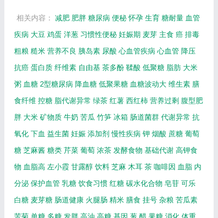
容...
相关内容：
减肥
肥胖
糖尿病
便秘
怀孕
生育
糖耐量
血管
疾病
大豆
鸡蛋
洋葱
习惯性便秘
妊娠期
麦芽
主食
癌
排毒
粗粮
糙米
营养不良
胰岛素
尿酸
心血管疾病
心血管
降压
抗癌
蛋白质
纤维素
自由基
茶多酚
鞣酸
低聚糖
脂肪
大米
粥
血糖
2型糖尿病
降血糖
低聚果糖
血糖波动大
维生素
膳
食纤维
控糖
脂代谢异常
绿茶
红薯
西红柿
营养过剩
腹型肥
胖
大米
矿物质
牛奶
苦瓜
竹笋
冰箱
肠道菌群
代谢异常
抗
氧化
下血
益生菌
妊娠
添加剂
慢性疾病
钾
烟酸
蔗糖
葡萄
糖
芝麻酱
糖类
芹菜
葡萄
浓茶
发酵食物
基础代谢
高钾食
物
血脂高
左小霞
甘露醇
饮料
芝麻
木耳
茶
咖啡因
血脂
内
分泌
保护血管
乳糖
饮食习惯
红糖
碳水化合物
皂苷
可乐
白糖
麦芽糖
肠道健康
火腿肠
精米
膳食
挂号
杂粮
苦瓜素
苦菊
单糖
多糖
发胖
高油
高糖
基因
葱
醋
果糖
消化
体重