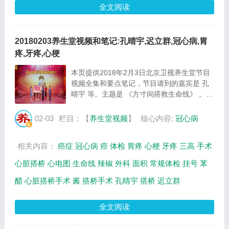
全文阅读
20180203养生堂视频和笔记:孔晴宇,迟立群,冠心病,胃
疼,牙疼,心梗
本页提供2018年2月3日北京卫视养生堂节目
视频全集和要点笔记，节目请到的嘉宾是 孔
晴宇 等。主题是 《方寸间搭救生命线》 。主
要介绍如何发现冠心病的出现避免大面积心梗
的发生，冠心病的高危因素等相关内容，百年
02-03
栏目：【
养生堂视频
】
核心内容:
冠心病
养生网提供视频全集的在线观看和主要内容
介...
相关内容：
癌症
冠心病
癌
体检
胃疼
心梗
牙疼
三高
手术
心脏搭桥
心电图
生命线
辣椒
外科
面积
常规体检
挂号
苯
醋
心脏搭桥手术
酱
搭桥手术
孔晴宇
搭桥
迟立群
全文阅读