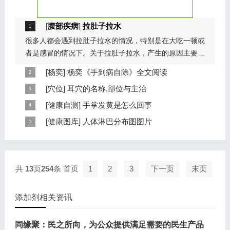
[
腹部疾病
]
拉肚子拉水
很多人都会遇到拉肚子拉水的情况，特别是在大吃一顿或
者是感冒的情况下。关于拉肚子拉水，产生的原因主要是
因为饮食问题，或者是因为肠胃问题。本页包...
[
杨奕
]
杨奕《手到病自除》全文阅读
本页提供杨奕手到病自除全文阅读。包括完整目录、共计
[
穴位
]
耳穴的名称,部位与主治
6大章，66个小节的详细内容。涉及到全身的各个反射
耳穴在耳郭的分布有一定规律，耳穴在耳郭的分布犹如一
[
健康自测
]
手掌发黄是怎么回事
区，以及自然疗法、反射区疗法、食疗等。另外...
个倒置在子宫内的胎儿，头部朝下，臀部朝上。其分布的
手掌发黄，一般是血管内血液不充盈或是皮肤营养不良的
[
健康图库
]
人体淋巴分布图图片
规律是，与面颊相应的穴位在耳垂；与上肢相...
表现，这种情况通常是慢性病的征兆，如慢性萎缩性胃
这是关于人体淋巴分布图的图片，图片所在的文章是：
炎、慢性贫血、慢性结肠炎等。但手掌发黄同样...
20120910天天养生视频和笔记:何裕民讲淋巴瘤,癌,重压
出的淋巴癌，图片尺寸390x378像素，格式是JPG...
共
13
页
254
条
首页
1
2
3
下一页
末页
添加剂相关资讯
同缘聚：民之所向，为公众提供满足需要的民生产品