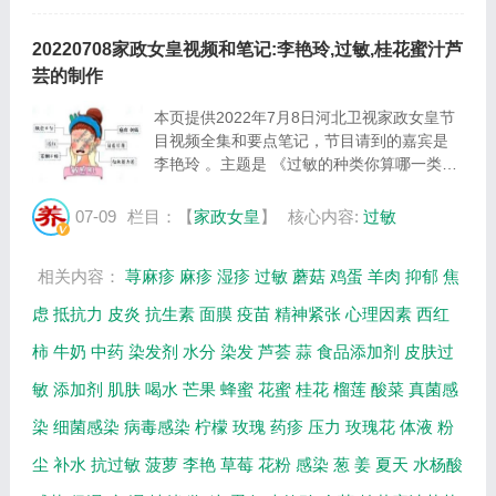
20220708家政女皇视频和笔记:李艳玲,过敏,桂花蜜汁芦
芸的制作
本页提供2022年7月8日河北卫视家政女皇节
目视频全集和要点笔记，节目请到的嘉宾是
李艳玲 。主题是 《过敏的种类你算哪一类》
。主要介绍皮肤过敏由什么引起，桂花蜜汁芦
芸的制作方法等相关内容。百年养生网提供视
07-09
栏目：【
家政女皇
】
核心内容:
过敏
频全集的在线观看和主要内容介绍（节目要
点...
相关内容：
荨麻疹
麻疹
湿疹
过敏
蘑菇
鸡蛋
羊肉
抑郁
焦
虑
抵抗力
皮炎
抗生素
面膜
疫苗
精神紧张
心理因素
西红
柿
牛奶
中药
染发剂
水分
染发
芦荟
蒜
食品添加剂
皮肤过
敏
添加剂
肌肤
喝水
芒果
蜂蜜
花蜜
桂花
榴莲
酸菜
真菌感
染
细菌感染
病毒感染
柠檬
玫瑰
药疹
压力
玫瑰花
体液
粉
尘
补水
抗过敏
菠萝
李艳
草莓
花粉
感染
葱
姜
夏天
水杨酸