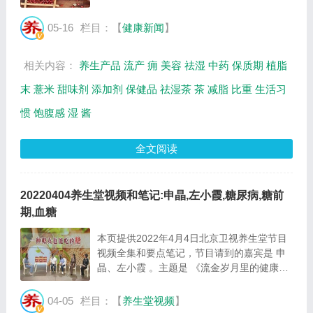
产业的重要板块。除了客观分析行业现状外,
作为健康养生行业的纲领性文件,《2017-
05-16
栏目：【
健康新闻
】
2022中国健康养生行业市场发展现状及投资
前景预测...
相关内容：
养生产品
流产
痈
美容
祛湿
中药
保质期
植脂
末
薏米
甜味剂
添加剂
保健品
祛湿茶
茶
减脂
比重
生活习
惯
饱腹感
湿
酱
全文阅读
20220404养生堂视频和笔记:申晶,左小霞,糖尿病,糖前
期,血糖
本页提供2022年4月4日北京卫视养生堂节目
视频全集和要点笔记，节目请到的嘉宾是 申
晶、左小霞 。主题是 《流金岁月里的健康秘
密》 。主要介绍该怎么做才能按下血糖危机
的暂停键，一种可抑制血糖的糖等相关内容，
04-05
栏目：【
养生堂视频
】
百年养生网提供视频全集的在线观看和主要内