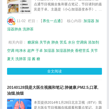
点通节目视频全集和要点笔记，节目请到的嘉
宾是于卓。主题是《小心加湿器变杀手》。主
要介绍如何正确使用加湿器，加湿器肺炎，加
湿器类型，香橙苦瓜的制作方法等相关内容，
11-02
栏目：【
养生一点通
】
核心内容:
加湿器
加
百年养生网养生堂栏目提供视频全集的在线
湿器肺炎
洗肺茶
观...
相关内容：
糖尿病
关节炎
肺炎
苦瓜
水分
空调病
添加剂
空调
纯净水
超声
于卓
加湿器
加湿器肺炎
香橙苦瓜
关节
夏天
洗肺茶
湿
酱
糖
全文阅读
20140128我是大医生视频和笔记:肺健康,PM2.5,口罩,
油烟,抽烟
本页提供2014年1月28日北京卫视（BTV）我
是大医生节目视频在线观看和重点笔记。主题