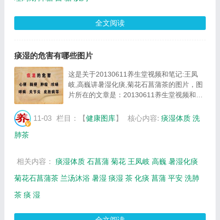
全文阅读
痰湿的危害有哪些图片
这是关于20130611养生堂视频和笔记:王凤
岐,高巍讲暑湿化痰,菊花石菖蒲茶的图片，图
片所在的文章是：20130611养生堂视频和笔
记:王凤岐,高巍讲暑湿化痰,菊花石菖蒲茶，图
片尺寸487x264像素，格式是JPG，图片大小
11-03
栏目：【
健康图库
】
核心内容:
痰湿体质
洗
是29041Byte。...
肺茶
相关内容：
痰湿体质
石菖蒲
菊花
王凤岐
高巍
暑湿化痰
菊花石菖蒲茶
兰汤沐浴
暑湿
痰湿
茶
化痰
菖蒲
平安
洗肺
茶
痰
湿
全文阅读