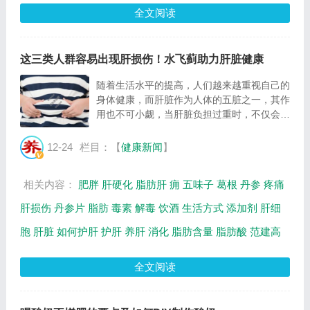
全文阅读
这三类人群容易出现肝损伤！水飞蓟助力肝脏健康
随着生活水平的提高，人们越来越重视自己的
身体健康，而肝脏作为人体的五脏之一，其作
用也不可小觑，当肝脏负担过重时，不仅会影
响肝脏健康，可能还会影响身体机能的运作，
那么哪几类人群容易出现肝损伤呢？一起来看
12-24
栏目：【
健康新闻
】
看吧。 哪类人群容易出现肝损伤？ 1．饮酒...
相关内容：
肥胖
肝硬化
脂肪肝
痈
五味子
葛根
丹参
疼痛
肝损伤
丹参片
脂肪
毒素
解毒
饮酒
生活方式
添加剂
肝细
胞
肝脏
如何护肝
护肝
养肝
消化
脂肪含量
脂肪酸
范建高
全文阅读