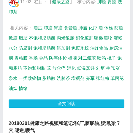
油油烟最小等相关内容。百年养生网提供视频
11-02
栏目：【
健康之路
】
核心内容:
肺癌
胃癌
洗
全集的在线观看和主要内容介绍（节目要点笔
肺茶
记...
相关内容：
癌症
肺癌
胃癌
食管癌
肿瘤
化疗
癌
体检
防癌
致癌
脂肪
不饱和脂肪酸
丙烯酰胺
消化道肿瘤
致癌物
淀粉
水分
防腐剂
饱和脂肪酸
添加剂
免疫系统
油炸食品
厨房油
烟
胃粘膜
香肠
金晶
防癌体检
樟脑
对二氯苯
喝汤
桃子
饱
和脂肪
不饱和脂肪
苯
放化疗
消化
低温烹饪
刘炬
生气
矿
泉水
一类致癌物
脂肪酸
洗肺茶
增稠剂
齐军
张红梅
苯丙芘
油烟
情绪
全文阅读
20180301健康之路视频和笔记:张厂,脑肠轴,腹泻,梁丘
穴,呃逆,嗳气