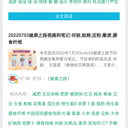
咸菜
保湿
痰
湿
情绪
酱
糖
蛋白
李艳玲
膏药
桂花蜜汁芦芸
全文阅读
20220703健康之路视频和笔记:何丽,粗粮,淀粉,藜麦,膳
食纤维
本页提供2022年7月3日cctv10健康之路节目
视频全集和要点笔记，节目请到的嘉宾是 何
丽 。主题是 《食物传言辨真假》 。主要介绍
吃粗粮并非多多益善，哪些人不适合多吃粗
粮，藜麦并不是谷物，全麦面包不减肥等相关
07-08
栏目：【
健康之路
】
内容。百年养生网提供视频全集的在线观看和
主...
相关内容：
减肥
五谷杂粮
肥胖
糖尿病
红豆
糯米
粮食
五
谷
主食
粗粮
花青素
蛋白质
维生素E
胡萝卜素
脂肪
维生素
膳食纤维
中国居民膳食指南
红薯
紫薯
小米
燕麦
淀粉
大米
矿物质
胡萝卜
膳食指南
何丽
抗氧化
薯类
添加剂
CT
升糖