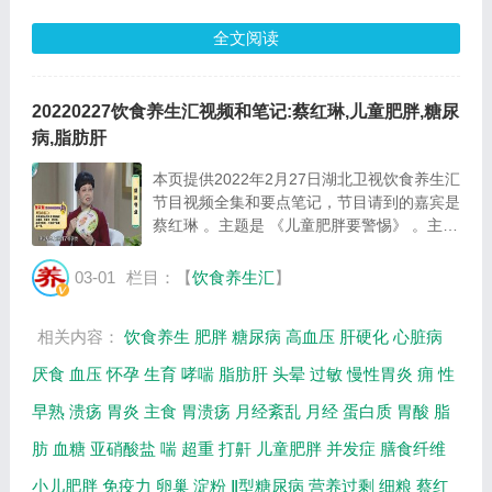
全文阅读
20220227饮食养生汇视频和笔记:蔡红琳,儿童肥胖,糖尿
病,脂肪肝
本页提供2022年2月27日湖北卫视饮食养生汇
节目视频全集和要点笔记，节目请到的嘉宾是
蔡红琳 。主题是 《儿童肥胖要警惕》 。主要
介绍儿童肥胖危害多，如何预防儿童肥胖等相
关内容，百年养生网提供视频全集的在线观看
03-01
栏目：【
饮食养生汇
】
和主要内容介绍（节目要点笔记）。 蔡红...
相关内容：
饮食养生
肥胖
糖尿病
高血压
肝硬化
心脏病
厌食
血压
怀孕
生育
哮喘
脂肪肝
头晕
过敏
慢性胃炎
痈
性
早熟
溃疡
胃炎
主食
胃溃疡
月经紊乱
月经
蛋白质
胃酸
脂
肪
血糖
亚硝酸盐
喘
超重
打鼾
儿童肥胖
并发症
膳食纤维
小儿肥胖
免疫力
卵巢
淀粉
Ⅱ型糖尿病
营养过剩
细粮
蔡红