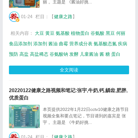
丽 。主题是 《酱油好挑...
01-24
栏目：【
健康之路
】
相关内容：
大豆
黄豆
氨基酸
植物蛋白
谷氨酸
黑豆
何丽
食品添加剂
添加剂
酱油
曲霉
营养成分表
氨基酸态氮
疾病
预防
高盐
高盐稀态
谷氨酸钠
发酵
儿童酱油
酱
糖
蛋白
全文阅读
20220122健康之路视频和笔记:张宇,牛奶,钙,龋齿,肥胖,
优质蛋白
本页提供2022年1月22日cctv10健康之路节目
视频全集和要点笔记，节目请到的嘉宾是 张
宇 。主题是 《牛奶好挑...
01-24
栏目：【
健康之路
】