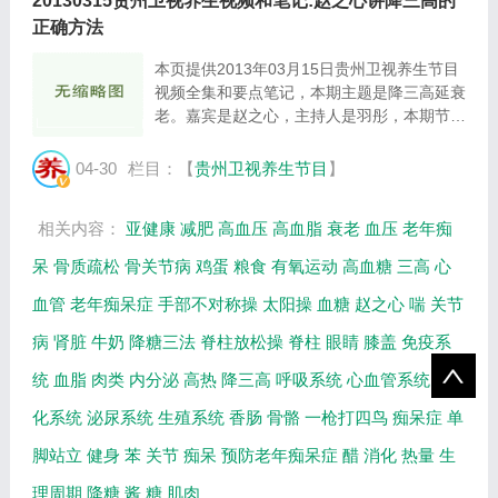
20130315贵州卫视养生视频和笔记:赵之心讲降三高的
正确方法
本页提供2013年03月15日贵州卫视养生节目
视频全集和要点笔记，本期主题是降三高延衰
老。嘉宾是赵之心，主持人是羽彤，本期节目
主要介绍了高血压、高血脂、高血糖的降低方
法，同时介绍了人体免疫系统的分类和健康保
04-30
栏目：【
贵州卫视养生节目
】
护方法等相关内容。 赵之心，国家级社会体
育...
相关内容：
亚健康
减肥
高血压
高血脂
衰老
血压
老年痴
呆
骨质疏松
骨关节病
鸡蛋
粮食
有氧运动
高血糖
三高
心
血管
老年痴呆症
手部不对称操
太阳操
血糖
赵之心
喘
关节
病
肾脏
牛奶
降糖三法
脊柱放松操
脊柱
眼睛
膝盖
免疫系
统
血脂
肉类
内分泌
高热
降三高
呼吸系统
心血管系统
消
化系统
泌尿系统
生殖系统
香肠
骨骼
一枪打四鸟
痴呆症
单
脚站立
健身
苯
关节
痴呆
预防老年痴呆症
醋
消化
热量
生
理周期
降糖
酱
糖
肌肉