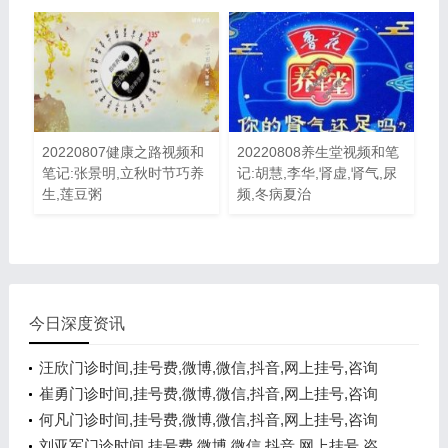
20220807健康之路视频和
20220808养生堂视频和笔
笔记:张景明,立秋时节巧养
记:胡慧,李华,肾虚,肾气,尿
生,莲豆粥
频,冬病夏治
今日深度资讯
汪欣门诊时间,挂号费,微博,微信,抖音,网上挂号,咨询
电话,在线咨询
崔勇门诊时间,挂号费,微博,微信,抖音,网上挂号,咨询
电话,在线咨询
何凡门诊时间,挂号费,微博,微信,抖音,网上挂号,咨询
电话,在线咨询
刘亚军门诊时间,挂号费,微博,微信,抖音,网上挂号,咨