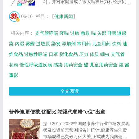
习，并对家庭造成了很大精神压力和经济负
担。春季是过敏性哮喘的高发季节，此时，有
哮喘患儿的家庭更应注意备好急救药物，今天
06-16
栏目：【
健康新闻
】
我们就来说一说，哮喘发作常用药丽舒同盐
酸...
相关内容：
支气管哮喘
哮喘
过敏
急救
喘
关部
呼吸道感
染
内湿
雾霾
过敏原
染发
添加剂
常用药
儿童用药
饮料
油
炸食品
过敏性哮喘
口罩
膨化食品
压力
体质
螨虫
支气管
花粉
慢性呼吸道疾病
感染
用药安全
醋
儿童用药安全
湿
酱
重影
全文阅读
营养佳,更便携,优配比:祛湿代餐粉“c位”出道
据《2017-2022中国健康养生行业市场发展现
状及投资前景预测报告》统计,健康养生消费
市场规模已突破万亿大关,正式成为我国健康