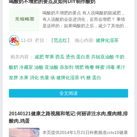
喝酸奶不增肥的要点及如何DIY制作酸奶
喝酸奶不增肥的要点 有人说喝酸奶能减肥，
有人说酸奶会促进消化，反而会增肥？ 事情
是这样的：如果喝酸奶之后，减少了其他的食
品，也就是说，一天当中摄入的总热量不变，
那么酸奶有利于减肥。 国外有研究证明，在
11-03
栏目：【
范志红
】
核心内容:
健脾化湿茶
蛋白质和热量摄入量相等的情况下，那么三餐
当...
相关内容：
减肥
苹果
西瓜
烫伤
蛋白质
共轭亚油酸
牛奶
酸奶
冷藏室
油酸
亚油酸
添加剂
增肥
晚餐
蜂蜜
消毒
果汁
发胖
水果
消化
热量
痰
健脾化湿茶
钙
糖
蛋白
全文阅读
20140121健康之路视频和笔记:何丽讲注水肉,瘦肉精,排
酸肉,鸡蛋
本页提供2014年1月21日科教频道cctv10健康