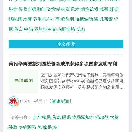
热量
餐后血糖
咖啡
饮食结构
矿泉水
隐性饥饿
咸菜
降糖
精制糖
发酵
养生堂左小霞
糖前期
血糖波动
酱
儿茶素
钙
糖
蛋白
申晶
养生堂申晶
内脏脂肪
肌肉
全文阅读
美籍华裔教授刘国松创新成果获得多项国家发明专利
近日从国家知识产权网站了解到，美籍华裔教
授刘国松的创新材料L-苏糖酸镁已经获得两项
国家发明专利授权，分别是镁组合物及其用途
（专利号CN200880017187.9）、缓释镁组
合物及其用途（专利号
03-01
栏目：【
健康新闻
】
CN201080038632.7），填补了人体补脑镁
的原料药空白。 刘国松教授曾...
相关内容：
老年痴呆
焦虑
睡眠
食品添加剂
添加剂
大脑
补脑
疾病预防
葱
痴呆
糖