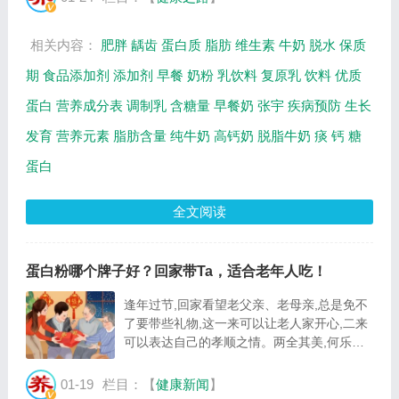
相关内容：
肥胖
龋齿
蛋白质
脂肪
维生素
牛奶
脱水
保质
期
食品添加剂
添加剂
早餐
奶粉
乳饮料
复原乳
饮料
优质
蛋白
营养成分表
调制乳
含糖量
早餐奶
张宇
疾病预防
生长
发育
营养元素
脂肪含量
纯牛奶
高钙奶
脱脂牛奶
痰
钙
糖
蛋白
全文阅读
蛋白粉哪个牌子好？回家带Ta，适合老年人吃！
逢年过节,回家看望老父亲、老母亲,总是免不
了要带些礼物,这一来可以让老人家开心,二来
可以表达自己的孝顺之情。两全其美,何乐而
不为?由于家中老人的身体健康一直是在外子
女关注的重点之一,所以各种营养品也逐渐成
01-19
栏目：【
健康新闻
】
为了送礼佳品的热选,其中就包括蛋白粉。老