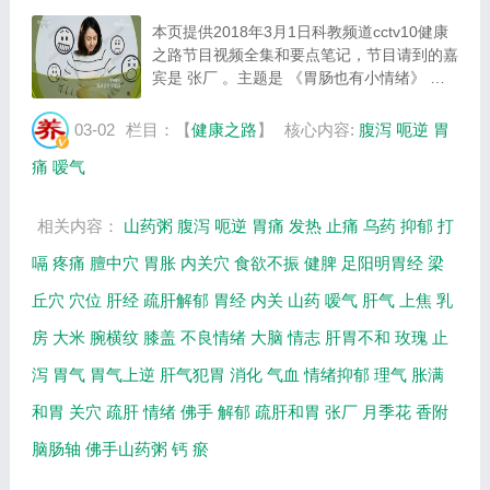
本页提供2018年3月1日科教频道cctv10健康
之路节目视频全集和要点笔记，节目请到的嘉
宾是 张厂 。主题是 《胃肠也有小情绪》 。
主要介绍情绪波动会引起腹泻吗，按揉梁丘穴
缓解情绪型腹泻，佛手山药粥的制作方法等相
03-02
栏目：【
健康之路
】
核心内容:
腹泻
呃逆
胃
关内容。百年养生网提供视频全集的在线观
痛
嗳气
看...
相关内容：
山药粥
腹泻
呃逆
胃痛
发热
止痛
乌药
抑郁
打
嗝
疼痛
膻中穴
胃胀
内关穴
食欲不振
健脾
足阳明胃经
梁
丘穴
穴位
肝经
疏肝解郁
胃经
内关
山药
嗳气
肝气
上焦
乳
房
大米
腕横纹
膝盖
不良情绪
大脑
情志
肝胃不和
玫瑰
止
泻
胃气
胃气上逆
肝气犯胃
消化
气血
情绪抑郁
理气
胀满
和胃
关穴
疏肝
情绪
佛手
解郁
疏肝和胃
张厂
月季花
香附
脑肠轴
佛手山药粥
钙
瘀