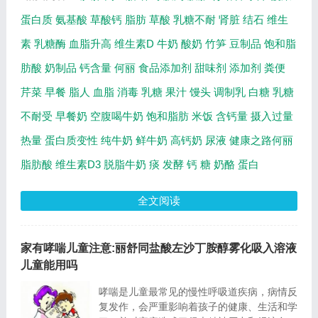
蛋白质
氨基酸
草酸钙
脂肪
草酸
乳糖不耐
肾脏
结石
维生
素
乳糖酶
血脂升高
维生素D
牛奶
酸奶
竹笋
豆制品
饱和脂
肪酸
奶制品
钙含量
何丽
食品添加剂
甜味剂
添加剂
粪便
芹菜
早餐
脂人
血脂
消毒
乳糖
果汁
馒头
调制乳
白糖
乳糖
不耐受
早餐奶
空腹喝牛奶
饱和脂肪
米饭
含钙量
摄入过量
热量
蛋白质变性
纯牛奶
鲜牛奶
高钙奶
尿液
健康之路何丽
脂肪酸
维生素D3
脱脂牛奶
痰
发酵
钙
糖
奶酪
蛋白
全文阅读
家有哮喘儿童注意:丽舒同盐酸左沙丁胺醇雾化吸入溶液
儿童能用吗
哮喘是儿童最常见的慢性呼吸道疾病，病情反
复发作，会严重影响着孩子的健康、生活和学