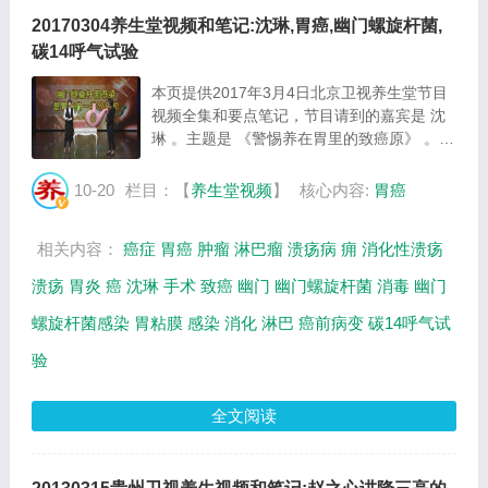
20170304养生堂视频和笔记:沈琳,胃癌,幽门螺旋杆菌,
碳14呼气试验
本页提供2017年3月4日北京卫视养生堂节目
视频全集和要点笔记，节目请到的嘉宾是 沈
琳 。主题是 《警惕养在胃里的致癌原》 。主
要介绍幽门螺旋杆菌感染是胃癌的一类致癌
原，餐具消毒方法究竟有哪些误区等相关内
10-20
栏目：【
养生堂视频
】
核心内容:
胃癌
容，百年养生网提供视频全集的在线观看和主
要内...
相关内容：
癌症
胃癌
肿瘤
淋巴瘤
溃疡病
痈
消化性溃疡
溃疡
胃炎
癌
沈琳
手术
致癌
幽门
幽门螺旋杆菌
消毒
幽门
螺旋杆菌感染
胃粘膜
感染
消化
淋巴
癌前病变
碳14呼气试
验
全文阅读