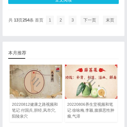
共
13
页
254
条
首页
1
2
3
下一页
末页
本月推荐
20220812健康之路视频和
20220806养生堂视频和笔
笔记:付国兵,胆经,风市穴,
记:徐咏梅,李颖,腹膜恶性肿
阳陵泉穴
瘤,气滞