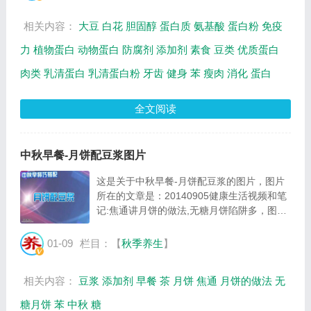
年...
相关内容：
大豆
白花
胆固醇
蛋白质
氨基酸
蛋白粉
免疫
力
植物蛋白
动物蛋白
防腐剂
添加剂
素食
豆类
优质蛋白
肉类
乳清蛋白
乳清蛋白粉
牙齿
健身
苯
瘦肉
消化
蛋白
全文阅读
中秋早餐-月饼配豆浆图片
这是关于中秋早餐-月饼配豆浆的图片，图片
所在的文章是：20140905健康生活视频和笔
记:焦通讲月饼的做法,无糖月饼陷阱多，图片
尺寸579x387像素，格式是JPG，图片大小是
35975Byte。...
01-09
栏目：【
秋季养生
】
相关内容：
豆浆
添加剂
早餐
茶
月饼
焦通
月饼的做法
无
糖月饼
苯
中秋
糖