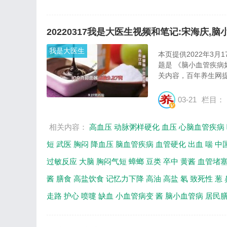
20220317我是大医生视频和笔记:宋海庆,脑
我是大医生
本页提供2022年3
题是 《脑小血管疾病
关内容，百年养生网提
03-21
栏目：
相关内容：
高血压
动脉粥样硬化
血压
心脑血管疾病
短
武医
胸闷
降血压
脑血管疾病
血管硬化
出血
喘
中
过敏反应
大脑
胸闷气短
蟑螂
豆类
卒中
黄酱
血管堵
酱
膳食
高盐饮食
记忆力下降
高油
高盐
氡
致死性
葱
走路
护心
喷嚏
缺血
小血管病变
酱
脑小血管病
居民