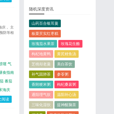
随机深度资讯
山药百合银耳羹
海庆 。主
预防等相
板栗芡实红枣糕
玫瑰茄水果茶
玫瑰花生酪
枸杞地黄鸭
黄芪鲤鱼汤
喷嚏
气
芝桃却老羹
美白茶饮
膳食指南
补气固肺茶
参苓粥
茄
番茄
香附粳米粥
枸杞桑葚粥
宋海庆
通阳理气饮
温阳补心汤
文阅读
三味化湿饮
提神醒脑茶