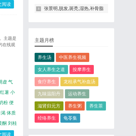
文阅读
张景明,脱发,斑秃,湿热,补骨脂
 。主题是
主题月榜
的在线观
养生汤
中医养生视频
女人养生之道
按摩养生
食疗养生
龙桂承气补血汤
阴虚
气
红薯
小
九味温阳丹
运动养生
奶粉
便
滋肾归元方
养生粥
养生茶
口渴
体质
经络养生
龟苓集
黄酮
刘桂
文阅读