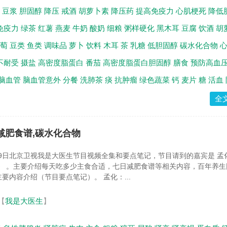
豆浆
胆固醇
降压
戒酒
胡萝卜素
降压药
提高免疫力
心肌梗死
降低
免疫力
绿茶
红薯
燕麦
牛奶
酸奶
细粮
粥样硬化
黑木耳
豆腐
饮酒
胡
萄
豆类
鱼类
调味品
萝卜
饮料
木耳
茶
乳糖
低胆固醇
碳水化合物
不耐受
摄盐
高密度脂蛋白
番茄
高密度脂蛋白胆固醇
膳食
预防高血
脑血管
脑血管意外
分餐
洗肺茶
痰
抗肿瘤
绿色蔬菜
钙
麦片
糖
活血
全
,减肥食谱,碳水化合物
月29日北京卫视我是大医生节目视频全集和要点笔记，节目请到的嘉宾是 孟
》 。主要介绍每天吃多少主食合适，七日减肥食谱等相关内容，百年养生
要内容介绍（节目要点笔记）。 孟化：...
【
我是大医生
】