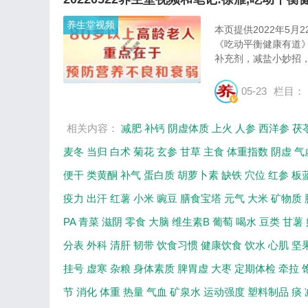
养生堂视频
本页提供2022年5
《吃动平衡健康有道
补充剂，减盐小妙招，
05-23
栏目：
相关内容：
减肥
补钙
阴虚体质
上火
人参
西洋参
茯
麦冬
当归
白术
菊花
玄参
甘草
主食
体重指数
阴虚
气
便干
类黄酮
补气
蛋白质
胡萝卜素
缺铁
穴位
红参
板
疫力
出汗
红薯
小米
豌豆
膳食宝塔
元气
大米
矿物质
PA
青菜
滋阴
零食
大脑
维生素B
葡萄
喝水
豆类
甘薯
分表
外科
清肝
韧带
饮食习惯
健康饮食
饮水
心肌
坚
挂号
虚寒
杂粮
身体素质
脾胃虚
大枣
定期体检
牵拉
节
消化
体重
热量
气血
矿泉水
运动强度
塑料制品
痰