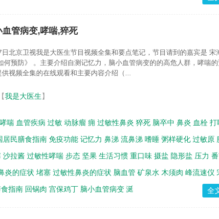
小血管病变,哮喘,猝死
月17日北京卫视我是大医生节目视频全集和要点笔记，节目请到的嘉宾是 宋
如何预防》 。主要介绍自测记忆力，脑小血管病变的的高危人群，哮喘的
供视频全集的在线观看和主要内容介绍（...
【
我是大医生
】
哮喘
血管疾病
过敏
动脉瘤
痈
过敏性鼻炎
猝死
脑卒中
鼻炎
血栓
打
国居民膳食指南
免疫功能
记忆力
鼻涕
流鼻涕
嗜睡
粥样硬化
过敏原
塞
沙拉酱
过敏性哮喘
步态
坚果
生活习惯
重口味
摄盐
隐形盐
压力
番
鼻炎的症状
堵塞
过敏性鼻炎的症状
脑血管
矿泉水
木须肉
峰流速仪
膳食指南
回锅肉
宫保鸡丁
脑小血管病变
涎
全