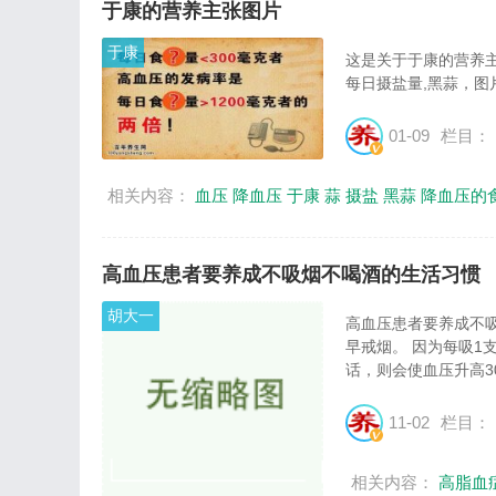
于康的营养主张图片
于康
这是关于于康的营养主
每日摄盐量,黑蒜，图片尺
01-09
栏目：
相关内容：
血压
降血压
于康
蒜
摄盐
黑蒜
降血压的
高血压患者要养成不吸烟不喝酒的生活习惯
胡大一
高血压患者要养成不
早戒烟。 因为每吸1
话，则会使血压升高30~
11-02
栏目：
相关内容：
高脂血