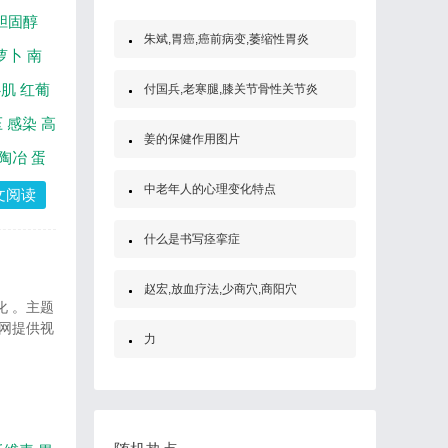
胆固醇
朱斌,胃癌,癌前病变,萎缩性胃炎
萝卜
南
心肌
红葡
付国兵,老寒腿,膝关节骨性关节炎
压
感染
高
姜的保健作用图片
陶冶
蛋
中老年人的心理变化特点
文阅读
什么是书写痉挛症
赵宏,放血疗法,少商穴,商阳穴
化 。主题
网提供视
力