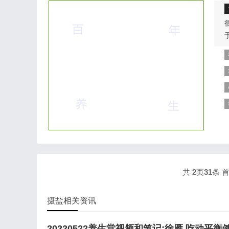
包
外
相
样
J
共
2
页
31
条
摄盐相关资讯
20220522养生堂视频和笔记:徐雁,吃动平衡