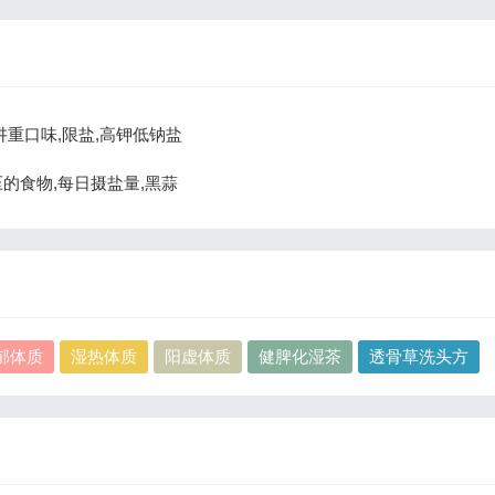
青讲重口味,限盐,高钾低钠盐
血压的食物,每日摄盐量,黑蒜
郁体质
湿热体质
阳虚体质
健脾化湿茶
透骨草洗头方