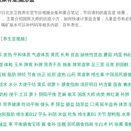
月22日北京卫视养生堂节目视频全集和要点笔记，节目请到的嘉宾是 徐雁 
》 。主要介绍国医大师的抗疫小方，如何快速计算盐含量，儿童是否有必
喝矿泉水可以补钙吗等相关内容，百年养生...
【
养生堂视频
】
苓
发热
平和体质
气虚体质
黄芪
长寿
贫血
缺铁性贫血
蘑菇
鸡蛋
枸
虚
体检
玉米
脾胃
补脾
营养不良
挑食
脾胃虚寒
足三里
豆浆
胆固醇
蓝根
脂肪
肺经
节食
扶正
祛邪
虚热
山药
胃虚寒
维生素
中国居民膳
脱水
水分
大便干结
黄瓜
胡萝卜
膳食指南
清肝明目
钙含量
面食
禽
奶粉
便干
土豆
萝卜
阴阳平衡
芝麻
银耳
国医大师
肉类
烤红薯
补肺
果
营养健康
吃动平衡
馒头
枣
限盐
摄盐
隐形盐
口渴
延年益寿
体质
饱和脂肪
维生素B12
芋头
补阴
米饭
吃鱼
维生素B1
关节
塑料瓶
水果
减盐
寒
平衡膳食宝塔
酱
食补
连翘
居民膳食指南
生白术
钙
徐雁
黄