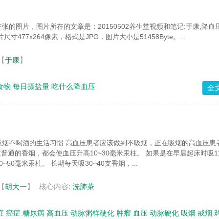
张的图片，图片所在的文章是：20150502养生堂视频和笔记:于康,降血
寸477x264像素，格式是JPG，图片大小是51458Byte。...
【
于康
】
食物
每日摄盐量
吃什么降血压
全
吸烟不喝酒的生活习惯 高血压患者应该做到不吸烟，正在吸烟的高血压患
支普通的香烟，都会使血压升高10~30毫米汞柱。 如果是在早晨起床时吸
50毫米汞柱。 长期每天吸30~40支香烟，...
【
胡大一
】
核心内容:
洗肺茶
症
癌症
糖尿病
高血压
动脉粥样硬化
肿瘤
血压
动脉硬化
吸烟
戒烟