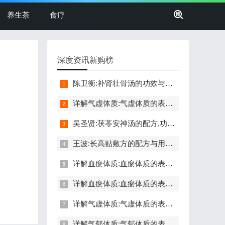
养生茶
食疗
深度资讯新购榜
陈卫衡:补肾壮骨汤的功效与作用,配方与禁忌,髋关节损伤,腿脚不便
详解气虚体质:气虚体质的表现症状,自测题,怎么调理,食疗药膳
吴圣贤:茯苓安神汤的配方,功效与作用,怎么做,不适合的人,失眠
王波:长高贴敷方的配方与用法,功效与禁忌,长高,命门穴,生长激素
详解血瘀体质:血瘀体质的表现症状,自测题,怎么调理,食疗药膳
详解血瘀体质:血瘀体质的表现症状,自测题,怎么调理,食疗药膳
详解气虚体质:气虚体质的表现症状,自测题,怎么调理,食疗药膳
详解气郁体质:气郁体质的表现症状,自测题,怎么调理,食疗药膳