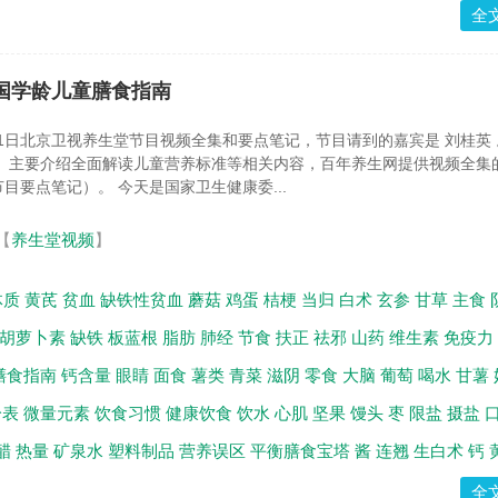
全
,中国学龄儿童膳食指南
月21日北京卫视养生堂节目视频全集和要点笔记，节目请到的嘉宾是 刘桂英
 。主要介绍全面解读儿童营养标准等相关内容，百年养生网提供视频全集
目要点笔记）。 今天是国家卫生健康委...
【
养生堂视频
】
体质
黄芪
贫血
缺铁性贫血
蘑菇
鸡蛋
桔梗
当归
白术
玄参
甘草
主食
胡萝卜素
缺铁
板蓝根
脂肪
肺经
节食
扶正
祛邪
山药
维生素
免疫力
膳食指南
钙含量
眼睛
面食
薯类
青菜
滋阴
零食
大脑
葡萄
喝水
甘薯
分表
微量元素
饮食习惯
健康饮食
饮水
心肌
坚果
馒头
枣
限盐
摄盐
醋
热量
矿泉水
塑料制品
营养误区
平衡膳食宝塔
酱
连翘
生白术
钙
全