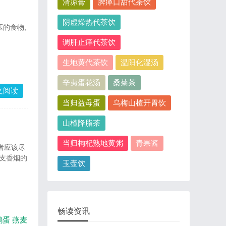
清凉膏
脾瘅口甜代茶饮
阴虚燥热代茶饮
压的食物,
调肝止痒代茶饮
生地黄代茶饮
温阳化湿汤
辛夷蛋花汤
桑菊茶
文阅读
当归益母蛋
乌梅山楂开胃饮
山楂降脂茶
当归枸杞熟地黄粥
青果酱
者应该尽
1支香烟的
玉壶饮
畅读资讯
鸡蛋
燕麦