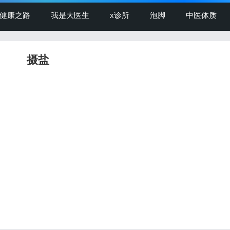
健康之路
我是大医生
x诊所
泡脚
中医体质
摄盐