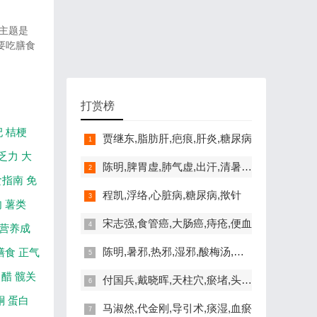
。主题是
要吃膳食
打赏榜
杞
桔梗
贾继东,脂肪肝,疤痕,肝炎,糖尿病
乏力
大
陈明,脾胃虚,肺气虚,出汗,清暑益气汤
食指南
免
程凯,浮络,心脏病,糖尿病,揿针
肉
薯类
宋志强,食管癌,大肠癌,痔疮,便血
营养成
陈明,暑邪,热邪,湿邪,酸梅汤,脾胃虚寒
膳食
正气
醋
髋关
付国兵,戴晓晖,天柱穴,瘀堵,头晕,失眠
酮
蛋白
马淑然,代金刚,导引术,痰湿,血瘀