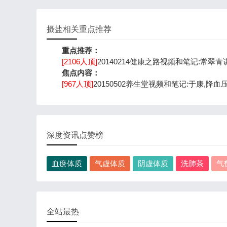
摄盐相关重点推荐
重点推荐：
[2106人顶]
20140214健康之路视频和笔记:常翠
焦点内容：
[967人顶]
20150502养生堂视频和笔记:于康,降
深度资讯点赞榜
血瘀体质
气虚体质
阴虚体质
洗肺茶
气
全站最热