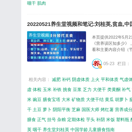
咽干
肌肉
20220521养生堂视频和笔记:刘桂英,贫血
养生堂视频
本页提供2022年5
《营养误区知多少》
看和主要内容介绍（节
05-23
栏目：
相关内容：
减肥
补钙
阴虚体质
上火
平和体质
气虚
虚
体检
玉米
补铁
挑食
豆浆
乏力
大便干
类黄酮
补气
米
豌豆
膳食宝塔
大米
矿物质
大便干结
黄瓜
胡萝卜
干
土豆
萝卜
阴阳平衡
芝麻
国医大师
烤红薯
营养成
膳食
正气
挂号
杂粮
定期体检
芋头
补阴
米饭
塑料瓶
英
咽干
养生堂刘桂英
中国学龄儿童膳食指南