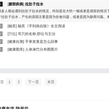
[
腹部疾病
]
拉肚子拉水
很多人都会遇到拉肚子拉水的情况，特别是在大吃一顿或者是感冒的情况
于拉肚子拉水，产生的原因主要是因为饮食问题，或者是因为肠胃问题。
...
[
杨奕
]
杨奕《手到病自除》全文阅读
本页提供杨奕手到病自除全文阅读。包括完整目录、共计6大章，66个小
[
穴位
]
耳穴的名称,部位与主治
细内容。涉及到全身的各个反射区，以及自然疗法、反射区疗法、食疗等
耳穴在耳郭的分布有一定规律，耳穴在耳郭的分布犹如一个倒置在子宫内
[
健康自测
]
手掌发黄是怎么回事
...
儿，头部朝下，臀部朝上。其分布的规律是，与面颊相应的穴位在耳垂；
手掌发黄，一般是血管内血液不充盈或是皮肤营养不良的表现，这种情况
[
健康图库
]
人体淋巴分布图图片
...
慢性病的征兆，如慢性萎缩性胃炎、慢性贫血、慢性结肠炎等。但手掌发
这是关于人体淋巴分布图的图片，图片所在的文章是：20120910天天养
...
和笔记:何裕民讲淋巴瘤,癌,重压出的淋巴癌，图片尺寸390x378像素，格
PG...
首页
1
2
下一页
末页
健康有道,隐形盐