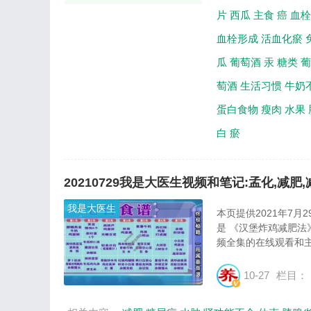
片
西瓜
主食
癌
血栓
血栓形成
活血化瘀
瓜
葡萄酒
汞
糖类
葡
萄酒
生活习惯
牛奶
蛋白食物
瘦肉
水果
白
瘀
20210729我是大医生视频和笔记:孟化,减肥
我是大医生
本页提供2021年7
是 《汉堡炸鸡减肥法
频全集的在线观看和主
10-27
栏目：