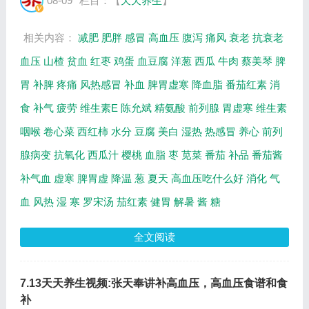
08-09
栏目：【
天天养生
】
70年代的项飞，80年代的杨莹。...
相关内容：
减肥
肥胖
感冒
高血压
腹泻
痛风
衰老
抗衰老
血压
山楂
贫血
红枣
鸡蛋
血豆腐
洋葱
西瓜
牛肉
蔡美琴
脾
胃
补脾
疼痛
风热感冒
补血
脾胃虚寒
降血脂
番茄红素
消
食
补气
疲劳
维生素E
陈允斌
精氨酸
前列腺
胃虚寒
维生素
咽喉
卷心菜
西红柿
水分
豆腐
美白
湿热
热感冒
养心
前列
腺病变
抗氧化
西瓜汁
樱桃
血脂
枣
苋菜
番茄
补品
番茄酱
补气血
虚寒
脾胃虚
降温
葱
夏天
高血压吃什么好
消化
气
血
风热
湿
寒
罗宋汤
茄红素
健胃
解暑
酱
糖
全文阅读
7.13天天养生视频:张天奉讲补高血压，高血压食谱和食
补