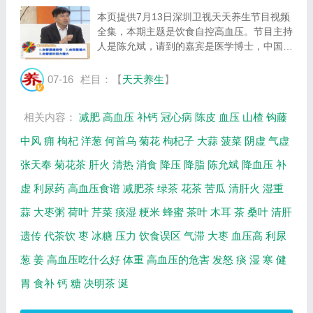
本页提供7月13日深圳卫视天天养生节目视频
全集，本期主题是饮食自控高血压。节目主持
人是陈允斌，请到的嘉宾是医学博士，中国中
医科学院博士后，主任医师、教授，深圳市第
二中医院张天奉院长，主要介绍高血压，高血
07-16
栏目：【
天天养生
】
压食谱和食补等。年代嘉宾是60后嘉宾是方
青...
相关内容：
减肥
高血压
补钙
冠心病
陈皮
血压
山楂
钩藤
中风
痈
枸杞
洋葱
何首乌
菊花
枸杞子
大蒜
菠菜
阴虚
气虚
张天奉
菊花茶
肝火
清热
消食
降压
降脂
陈允斌
降血压
补
虚
利尿药
高血压食谱
减肥茶
绿茶
花茶
苦瓜
清肝火
湿重
蒜
大枣粥
荷叶
芹菜
痰湿
粳米
蜂蜜
茶叶
木耳
茶
桑叶
清肝
遗传
代茶饮
枣
冰糖
压力
饮食误区
气滞
大枣
血压高
利尿
葱
姜
高血压吃什么好
体重
高血压的危害
发怒
痰
湿
寒
健
胃
食补
钙
糖
决明茶
涎