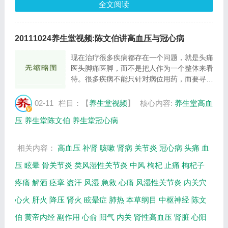
全文阅读
20111024养生堂视频:陈文伯讲高血压与冠心病
现在治疗很多疾病都存在一个问题，就是头痛
医头脚痛医脚，而不是把人作为一个整体来看
待。很多疾病不能只针对病位用药，而要寻找
它的根源。比如现在很多人有高血压和冠心
病，每天只想着降压和通血管，这是一种治标
02-11
栏目：【
养生堂视频
】
核心内容:
养生堂高血
的办法，而不是治本的办法，应该从整体和
压
养生堂陈文伯
养生堂冠心病
病...
相关内容：
高血压
补肾
咳嗽
肾病
关节炎
冠心病
头痛
血
压
眩晕
骨关节炎
类风湿性关节炎
中风
枸杞
止痛
枸杞子
疼痛
解酒
痉挛
盗汗
风湿
急救
心痛
风湿性关节炎
内关穴
心火
肝火
降压
肾火
眩晕症
肺热
本草纲目
中枢神经
陈文
伯
黄帝内经
副作用
心俞
阳气
内关
肾性高血压
肾脏
心阳