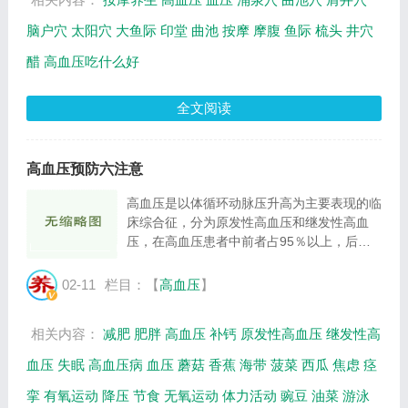
脑户穴
太阳穴
大鱼际
印堂
曲池
按摩
摩腹
鱼际
梳头
井穴
醋
高血压吃什么好
全文阅读
高血压预防六注意
高血压是以体循环动脉压升高为主要表现的临
床综合征，分为原发性高血压和继发性高血
压，在高血压患者中前者占95％以上，后者
不足5％。我国是高血压大国，目前高血压患
者已达1.5亿以上。 那么，如何预防高血压
02-11
栏目：【
高血压
】
呢？ （1）限盐饮食 研究发现，长期高盐饮
食可导...
相关内容：
减肥
肥胖
高血压
补钙
原发性高血压
继发性高
血压
失眠
高血压病
血压
蘑菇
香蕉
海带
菠菜
西瓜
焦虑
痉
挛
有氧运动
降压
节食
无氧运动
体力活动
豌豆
油菜
游泳