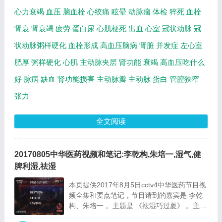
心力衰竭
血压
脑血栓
心绞痛
眩晕
动脉瘤
体检
猝死
血栓
肾衰
肾衰竭
疲劳
蛋白尿
心肌梗死
出血
心室
冠状动脉
冠
状动脉粥样硬化
血栓形成
高血压脑病
肾脏
并发症
左心室
肥厚
粥样硬化
心肌
主动脉夹层
肾功能
衰竭
高血压吃什么
好
脉病
缺血
肾功能损害
主动脉瓣
主动脉
蛋白
管腔狭窄
张力
全文阅读
20170805中华医药视频和笔记:李乾构,朱培一,湿气,健
脾利湿,祛湿
本页提供2017年8月5日cctv4中华医药节目视
频全集和要点笔记，节目请到的嘉宾是 李乾
构、朱培一 。主题是 《祛湿巧过夏》 。主要
介绍湿气重都有哪些表现，体内湿气自测，湿