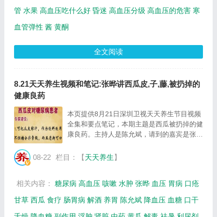
管
水果
高血压吃什么好
昏迷
高血压分级
高血压的危害
寒
血管弹性
酱
黄酮
全文阅读
8.21天天养生视频和笔记:张晔讲西瓜皮,子,藤,被扔掉的
健康良药
本页提供8月21日深圳卫视天天养生节目视频
全集和要点笔记，本期主题是西瓜被扔掉的健
康良药。主持人是陈允斌，请到的嘉宾是张
晔，主要内容是西瓜皮，西瓜子，西瓜藤的健
康作用。年代嘉宾是60后嘉宾是高侠，70年
08-22
栏目：【
天天养生
】
代的项飞，80年代的徐强。...
相关内容：
糖尿病
高血压
咳嗽
水肿
张晔
血压
胃病
口疮
甘草
西瓜
食疗
肠胃病
解酒
养胃
陈允斌
降血压
血糖
口干
舌燥
降血糖
副作用
浮肿
肾脏
中药
黄瓜
解毒
祛暑
利尿剂