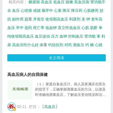
相关内容：
糖尿病
高血压
低血压
咳嗽
高血压病
肾功能不
全
血压
心绞痛
戒烟
脑卒中
心衰
降压
降压药
心肌梗死
拮
抗
副作用
超重
并发症
收缩期高血压
利尿剂
汞
钾
老年高
血压
卒中
选药
死亡率
低血钾
直立性低血压
心肌
肌酐
单
纯收缩期高血压
血压波动
压力
血钾
控制血压
肾功能
苯
利
尿
高血压吃什么好
体重
钙拮抗剂
对药
测血压
钙
糖
心跳
全文阅读
高血压病人的自我保健
（１）家庭自备血压计。病人及家属应在医生
的指导下，正确掌握测量血压的方法，以便及
时准确地测量血压，了解血压变动情况和治疗
效果，及时调整用药剂量和治疗方法。 注意
在固定的时间、同部位、同体位（平卧位和坐
02-11
栏目：【
高血压
】
位）的条件下测量血压，并做好血压与服药