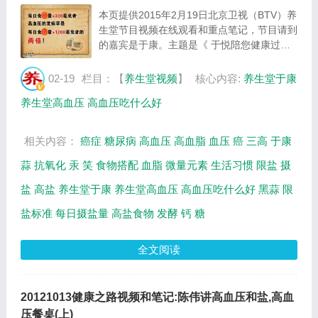
本页提供2015年2月19日北京卫视（BTV）养
生堂节目视频在线观看和重点笔记，节目请到
的嘉宾是于康。主题是《 于悦陪您健康过大
年-2 》。主要介绍钙可以平稳血压，高血压
吃什么好，限盐标准，黑蒜的功效和作用等相
02-19
栏目：【
养生堂视频
】
核心内容:
养生堂于康
关内容，百年养生网养生堂栏目提供视频全集
养生堂高血压
高血压吃什么好
的...
相关内容：
癌症
糖尿病
高血压
高血脂
血压
癌
三高
于康
蒜
抗氧化
汞
笑
食物搭配
血脂
微量元素
生活习惯
限盐
摄
盐
高盐
养生堂于康
养生堂高血压
高血压吃什么好
黑蒜
限
盐标准
每日摄盐量
高盐食物
发酵
钙
糖
全文阅读
20121013健康之路视频和笔记:陈伟讲高血压和盐,高血
压餐桌(上)