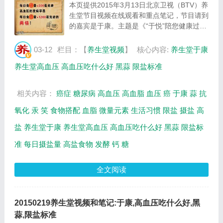
本页提供2015年3月13日北京卫视（BTV）养
生堂节目视频在线观看和重点笔记，节目请到
的嘉宾是于康。主题是《“于悦”陪您健康过大
年-2》。主要介绍钙可以平稳血压，高血压吃
什么好，限盐标准，黑蒜的功效和作用等相关
03-12
栏目：【
养生堂视频
】
核心内容:
养生堂于康
内容，百年养生网养生堂栏目提供视频全集
养生堂高血压
高血压吃什么好
黑蒜
限盐标准
的...
相关内容：
癌症
糖尿病
高血压
高血脂
血压
癌
于康
蒜
抗
氧化
汞
笑
食物搭配
血脂
微量元素
生活习惯
限盐
摄盐
高
盐
养生堂于康
养生堂高血压
高血压吃什么好
黑蒜
限盐标
准
每日摄盐量
高盐食物
发酵
钙
糖
全文阅读
20150219养生堂视频和笔记:于康,高血压吃什么好,黑
蒜,限盐标准