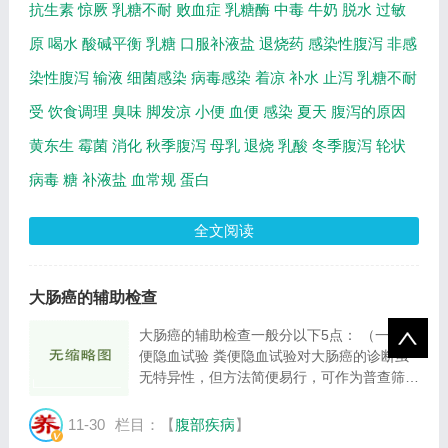
抗生素
惊厥
乳糖不耐
败血症
乳糖酶
中毒
牛奶
脱水
过敏
原
喝水
酸碱平衡
乳糖
口服补液盐
退烧药
感染性腹泻
非感
染性腹泻
输液
细菌感染
病毒感染
着凉
补水
止泻
乳糖不耐
受
饮食调理
臭味
脚发凉
小便
血便
感染
夏天
腹泻的原因
黄东生
霉菌
消化
秋季腹泻
母乳
退烧
乳酸
冬季腹泻
轮状
病毒
糖
补液盐
血常规
蛋白
全文阅读
大肠癌的辅助检查
大肠癌的辅助检查一般分以下5点： （一）粪
便隐血试验 粪便隐血试验对大肠癌的诊断虽
无特异性，但方法简便易行，可作为普查筛检
或早期诊断的线索。 （二）结肠镜检查 结肠
镜检查是确诊大肠癌的最好方法。通过结肠镜
11-30
栏目：【
腹部疾病
】
能直接观察全大肠的肠壁、肠腔的改变，并