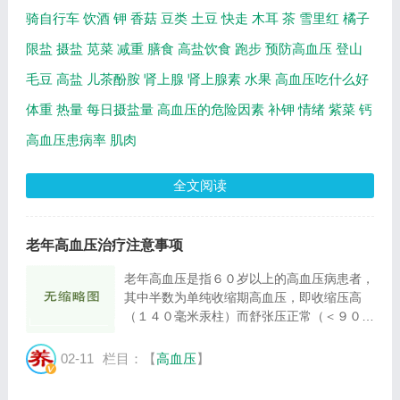
骑自行车
饮酒
钾
香菇
豆类
土豆
快走
木耳
茶
雪里红
橘子
限盐
摄盐
苋菜
减重
膳食
高盐饮食
跑步
预防高血压
登山
毛豆
高盐
儿茶酚胺
肾上腺
肾上腺素
水果
高血压吃什么好
体重
热量
每日摄盐量
高血压的危险因素
补钾
情绪
紫菜
钙
高血压患病率
肌肉
全文阅读
老年高血压治疗注意事项
老年高血压是指６０岁以上的高血压病患者，
其中半数为单纯收缩期高血压，即收缩压高
（１４０毫米汞柱）而舒张压正常（＜９０毫
米汞柱）。老年高血压患者心、脑、肾等器官
常有不同程度的损害和并发症。老年人肝、肾
02-11
栏目：【
高血压
】
功能减退，对药物清除能力下降及压力感受
器...