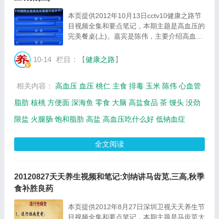
本页提供2012年10月13日cctv10健康之路节
目视频全集和要点笔记，本期主题是高血压的
完美餐桌(上)。嘉宾是陈伟，主要介绍高血压
吃什么好、高血压和盐等相关内容。...
10-14
栏目：【
健康之路
】
相关内容：
高血压
血压
桃仁
主食
排毒
玉米
陈伟
心血管
脂肪
核桃
方便面
深海鱼
零食
大脑
高盐食品
茶
馒头
没劲
限盐
火腿肠
饱和脂肪
高盐
高血压吃什么好
低钠血症
全文阅读
20120827天天养生视频和笔记:刘纳讲马齿苋,三高,秋季
食补胜良药
本页提供2012年8月27日深圳卫视天天养生节
目视频全集和要点笔记，本期主题是马齿苋大