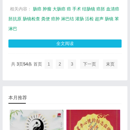
确...
相关内容：
肠癌
肿瘤
大肠癌
癌
手术
结肠镜
癌胚
血清癌
胚抗原
肠镜检查
粪便
癌肿
淋巴结
灌肠
活检
超声
肠镜
苯
淋巴
全文阅读
共
3
页
54
条
首页
1
2
3
下一页
末页
本月推荐