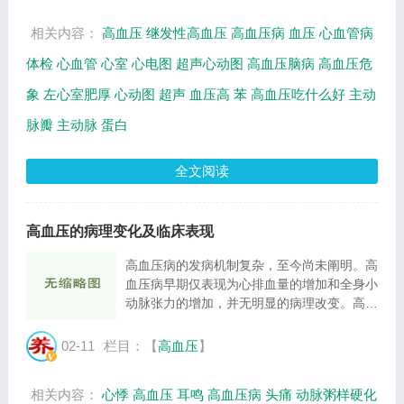
压...
相关内容：
高血压
继发性高血压
高血压病
血压
心血管病
体检
心血管
心室
心电图
超声心动图
高血压脑病
高血压危
象
左心室肥厚
心动图
超声
血压高
苯
高血压吃什么好
主动
脉瓣
主动脉
蛋白
全文阅读
高血压的病理变化及临床表现
高血压病的发病机制复杂，至今尚未阐明。高
血压病早期仅表现为心排血量的增加和全身小
动脉张力的增加，并无明显的病理改变。高血
压持续进展可引起全身小动脉病变，表现为小
动脉玻璃样变、中层平滑肌细胞增殖、管壁增
02-11
栏目：【
高血压
】
厚、管腔狭窄，使高血压持久并进而导致重...
相关内容：
心悸
高血压
耳鸣
高血压病
头痛
动脉粥样硬化