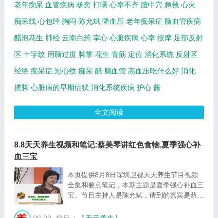
老年痴呆
血管疾病
杨奕
打嗝
心率不齐
膻中穴
急救
心火
痴呆线
心包经
胸闷
陈允斌
降血压
老年痴呆症
脑血管疾病
醋泡花生
肺经
云南白药
掌心
心脏疾病
心率
按摩
足部反射
区
十字纹
用脑过度
脚掌
花生
青筋
定位
消化系统
反射区
经络
痴呆症
冠心纹
痴呆
醋
脑血管
高血压吃什么好
消化
搓脚
心脏病的早期症状
消化系统疾病
护心
酱
全文阅读
8.8天天养生视频和笔记:蔡美琴讲红色食物,夏季强心补
血三宝
本页提供8月8日深圳卫视天天养生节目视频
全集和要点笔记，本期主题是夏季强心补血三
宝。节目主持人是陈允斌，请到的嘉宾是蔡美
琴，主要内容是颜色和健康之间的关系，红色
食物推荐。年代嘉宾是60后嘉宾是方青卓，