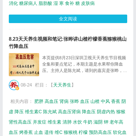
消化
糖尿病人
脂肪酸
湿
寒
食补
糖
皮肤病
全文阅读
8.23天天养生视频和笔记:张晔讲山楂柠檬香蕉猕猴桃山
竹降血压
本页提供8月23日深圳卫视天天养生节目视频
全集和要点笔记，本期主题是水果帮你降血
压。主持人是陈允斌，请到的嘉宾是张晔，主
要内容是山楂、柠檬、香蕉、猕猴桃、山竹的
降压稳压作用。...
08-24
栏目：【
天天养生
】
相关内容：
肥胖
高血压
肾病
张晔
血压
山楂
中风
香蕉
阴
虚
降压
维生素C
陈允斌
高血压肾病
降血压
阴虚内热
猕猴
肾性高血压
并发症
维生素
清肺
水饮
牛奶
滋阴
钾
老年高
血压
烤香蕉
止血
遗传
维C
猕猴桃
柠檬
预防高血压
软化血