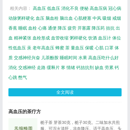
关...
相关内容：
高血压
低血压
消化不良
便秘
高血压病
冠心病
动脉粥样硬化
血压
脑血栓
脑出血
心肌梗塞
中风
吸烟
戒烟
香蕉
睡眠
血栓
心痛
通便
降压
疲劳
开塞露
降压药
拮抗
出
血
精神紧张
血栓形成
血管收缩
粥样硬化
饮酒
血压计
体位
性低血压
汞
老年高血压
蜂蜜
茶
量血压
保暖
心肌
口罩
体
质
交感神经兴奋
儿茶酚胺
睡眠时间
水果
高血压吃什么好
消化
交感神经
走路
缓释片
寒
情绪
钙拮抗剂
缺血
劳累
钙
心跳
憋气
全文阅读
高血压的茶疗方
栀子茶 芽茶30克，栀子30克。二味加水共煎
服。可泻火清肝，凉血降压。适于高血压、头