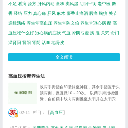
不足
看病
验方
肝风内动
食积
类风湿
阴阳平衡
老中医
麝
香
经络
压力
真心痛
肝风
麻木
麝香止痛酒
脚痛
胸痹
关节
通经活络
养生堂高血压
养生堂陈文伯
养生堂冠心病
醋
高
血压吃什么好
冠心病的症状
气血
肾阴亏虚
痰
湿
关穴
命门
温肾阳
肾阳
肾阴
活血
地骨皮
全文阅读
高血压按摩养生法
以两手拇指自印堂抹至神庭，其余手指置于头
顶两侧，反复做10～20次。 以两手拇指桡侧
缘，自前额中线向两侧推至太阳并在太阳穴处
点揉，反复做10～20次。 两手十指屈曲，从
前至后做梳头动作，20～30次。 以中指用力
02-11
栏目：【
高血压
】
按揉脑户穴3～5分钟。 以掌摩腹部5分钟，摩
动...
相关内容：
按摩养生
高血压
血压
涌泉穴
曲池穴
肩井穴