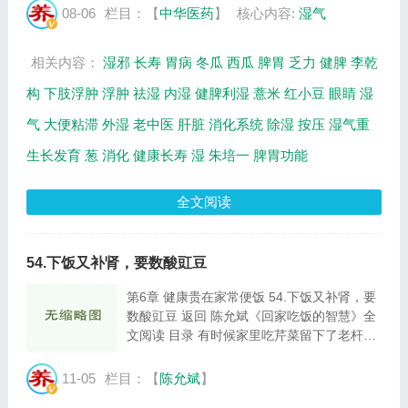
气的来源等相关内容，百年养生网提供视频全
08-06
栏目：【
中华医药
】
核心内容:
湿气
集的在线观看和主要内容介绍（节目要点笔
记...
相关内容：
湿邪
长寿
胃病
冬瓜
西瓜
脾胃
乏力
健脾
李乾
构
下肢浮肿
浮肿
祛湿
内湿
健脾利湿
薏米
红小豆
眼睛
湿
气
大便粘滞
外湿
老中医
肝脏
消化系统
除湿
按压
湿气重
生长发育
葱
消化
健康长寿
湿
朱培一
脾胃功能
全文阅读
54.下饭又补肾，要数酸豇豆
第6章 健康贵在家常便饭 54.下饭又补肾，要
数酸豇豆 返回 陈允斌《回家吃饭的智慧》全
文阅读 目录 有时候家里吃芹菜留下了老杆，
没什么用，母亲就会把它们细细地切碎了，跟
酸豇豆一起炒着吃。这样吃起来一点都不觉得
11-05
栏目：【
陈允斌
】
老，反而别有一番风味。 老坛子泡菜中，