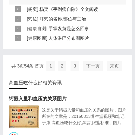
因为饮食问题，或者是因为肠胃问题。本页包...
[
杨奕
]
杨奕《手到病自除》全文阅读
本页提供杨奕手到病自除全文阅读。包括完整目录、共计
[
穴位
]
耳穴的名称,部位与主治
6大章，66个小节的详细内容。涉及到全身的各个反射
耳穴在耳郭的分布有一定规律，耳穴在耳郭的分布犹如一
[
健康自测
]
手掌发黄是怎么回事
区，以及自然疗法、反射区疗法、食疗等。另外...
个倒置在子宫内的胎儿，头部朝下，臀部朝上。其分布的
手掌发黄，一般是血管内血液不充盈或是皮肤营养不良的
[
健康图库
]
人体淋巴分布图图片
规律是，与面颊相应的穴位在耳垂；与上肢相...
表现，这种情况通常是慢性病的征兆，如慢性萎缩性胃
这是关于人体淋巴分布图的图片，图片所在的文章是：
炎、慢性贫血、慢性结肠炎等。但手掌发黄同样...
20120910天天养生视频和笔记:何裕民讲淋巴瘤,癌,重压
出的淋巴癌，图片尺寸390x378像素，格式是JPG...
共
3
页
54
条
首页
1
2
3
下一页
末页
高血压吃什么好相关资讯
钙摄入量和血压的关系图片
这是关于钙摄入量和血压的关系的图片，图片
所在的文章是：20150313养生堂视频和笔记:
于康,高血压吃什么好,黑蒜,限盐标准，图片尺
寸524x316像素，格式是JPG，图片大小是