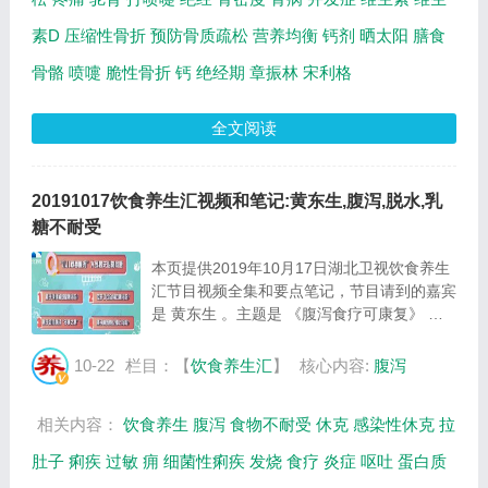
素D
压缩性骨折
预防骨质疏松
营养均衡
钙剂
晒太阳
膳食
骨骼
喷嚏
脆性骨折
钙
绝经期
章振林
宋利格
全文阅读
20191017饮食养生汇视频和笔记:黄东生,腹泻,脱水,乳
糖不耐受
本页提供2019年10月17日湖北卫视饮食养生
汇节目视频全集和要点笔记，节目请到的嘉宾
是 黄东生 。主题是 《腹泻食疗可康复》 。
主要介绍造成腹泻的原因有哪些，吃多了会导
致腹泻吗，孩子不吃母乳又乳糖不耐受怎么
10-22
栏目：【
饮食养生汇
】
核心内容:
腹泻
办，孩子腹泻要立即止泻吗等相关内容，百年
养...
相关内容：
饮食养生
腹泻
食物不耐受
休克
感染性休克
拉
肚子
痢疾
过敏
痈
细菌性痢疾
发烧
食疗
炎症
呕吐
蛋白质