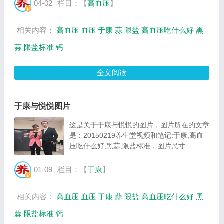
268480Byte。...
04-02
栏目：【
高血压
】
相关内容：
高血压
血压
于康
蒜
限盐
高血压吃什么好
黑
蒜
限盐标准
钙
全文阅读
于康与悦悦图片
这是关于于康与悦悦的图片，图片所在的文章
是：20150219养生堂视频和笔记:于康,高血
压吃什么好,黑蒜,限盐标准，图片尺寸
603x673像素，格式是JPG，图片大小是
304110Byte。...
01-09
栏目：【
于康
】
相关内容：
高血压
血压
于康
蒜
限盐
高血压吃什么好
黑
蒜
限盐标准
钙