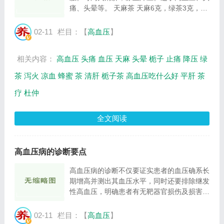
痛、头晕等。 天麻茶 天麻6克，绿茶3克，蜂
蜜适量。将天麻加水煎沸20分钟，加入绿
茶，稍沸片刻，即可取汁，调入蜂蜜温服。可
02-11
栏目：【
高血压
】
平肝潜阳，疏风止痛。适于高血压、头痛、头
晕等...
相关内容：
高血压
头痛
血压
天麻
头晕
栀子
止痛
降压
绿
茶
泻火
凉血
蜂蜜
茶
清肝
栀子茶
高血压吃什么好
平肝
茶
疗
杜仲
全文阅读
高血压病的诊断要点
高血压病的诊断不仅要证实患者的血压确系长
期增高并测出其血压水平，同时还要排除继发
性高血压，明确患者有无靶器官损伤及损害程
度，并询问、查找患者有无可能影响预后及治
疗的其他心血管病危险因素。高血压病的诊断
02-11
栏目：【
高血压
】
一般从以下几点考虑： １．血压符合高血