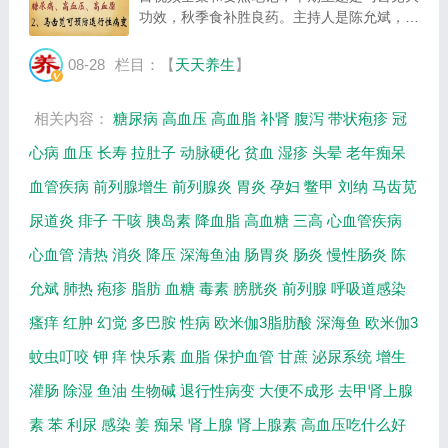
功效，秋季食补胜良药。主持人是陈允斌，请
到的嘉宾是营养专家刘纳，主要内容是马齿苋
的食补作用。...
08-28
栏目：【
天天养生
】
相关内容：
糖尿病
高血压
高血脂
补肾
腹泻
带状疱疹
冠
心病
血压
长寿
拉肚子
动脉硬化
贫血
湿疹
头晕
老年痴呆
血管疾病
前列腺增生
前列腺炎
胃炎
孕妇
鳖甲
刘纳
马齿苋
尿道炎
痱子
干咳
胰岛素
降血脂
高血糖
三高
心血管疾病
心血管
清热
消炎
降压
深海鱼油
肠胃炎
肠炎
慢性肠炎
陈
允斌
肺热
疱疹
脂肪
血糖
毒素
膀胱炎
前列腺
呼吸道感染
瘙痒
红肿
幻觉
多巴胺
性病
欧米伽3脂肪酸
深海鱼
欧米伽3
蚊虫叮咬
钾
痒
快乐素
血脂
保护血管
甘蔗
泌尿系统
增生
灌肠
除湿
鱼油
生物碱
退行性病变
大便不成形
去甲肾上腺
素
苯
利尿
感染
姜
痴呆
肾上腺
肾上腺素
高血压吃什么好