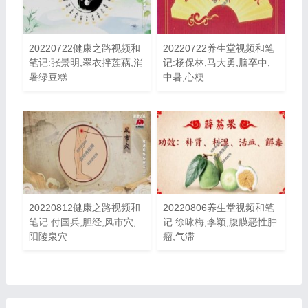
20220722健康之路视频和
20220722养生堂视频和笔
笔记:张景明,翠衣拌莲藕,消
记:杨保林,马大勇,脑卒中,
暑绿豆糕
中暑,心梗
20220812健康之路视频和
20220806养生堂视频和笔
笔记:付国兵,胆经,风市穴,
记:徐咏梅,李颖,腹膜恶性肿
阳陵泉穴
瘤,气滞