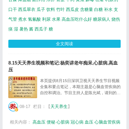
口干
西瓜翠衣
瓜子
饮料
竹叶
西瓜皮
含糖量
白糖
补水
支
气管
煮水
氢氰酸
利尿
水果
高血压吃什么好
糖尿病人
烧伤
痰
湿
暑热
酱
西瓜子
糖
全文阅读
8.15天天养生视频和笔记:杨奕讲老年痴呆,心脏病,高血
压
本页提供8月15日深圳卫视天天养生节目视频
全集和要点笔记，本期主题是心脑血管疾病的
自控和调治。节目主持人是陈允斌，请到的嘉
宾是杨奕，主要内容是老年痴呆,心脏病,高血
压等。...
08-17
栏目：【
天天养生
】
相关内容：
高血压
便秘
心脏病
冠心病
血压
心脑血管疾病