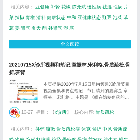
酸...
相关内容：
亚健康
补肾
花椒
陈允斌
慢性病
祛湿
性病
芹
菜
辣椒
青椒
清补
健康状态
中和
亚健康状态
豇豆
泡菜
苯
葱
姜
肾气
夏天
醋
补肾气
湿
寒
全文阅读
20210715X诊所视频和笔记:章振林,宋利格,骨质疏松,骨
折,驼背
本页提供2020年7月15日星尚频道X诊所节目
视频全集和要点笔记，节目请到的嘉宾是 章
振林、宋利格 。主题是 《躲在隐秘角落的骨
折》 。主要介绍什么是骨质疏松症，如何预
防骨质疏松远离骨折的风险等相关内容，百年
10-27
栏目：【
x诊所
】
核心内容:
骨质疏松
养生网提供视频全集的在线观看和主要内容介
绍...
相关内容：
补钙
咳嗽
骨质疏松症
休克
骨折
中风
骨质疏
松
疼痛
驼背
打喷嚏
绝经
骨密度
骨病
并发症
维生素
维生