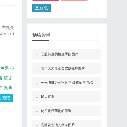
五豆包
。主题是
脑病，山
畅读资讯
心脏筛查的检查手段图片
大鱼际
小
老年人为什么会皮肤瘙痒图片
盖
痣
肝
黄光明讲办公室运动,颈椎病,打哈欠
声
复查
赵长青
最大直播
文阅读
使用化疗药物的原则
润肺花生汤的做法图片