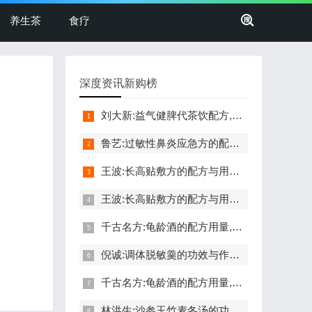
养生茶
食疗
深度资讯新购榜
刘大新:益气健脾代茶饮配方,功效与作用,怎么做,不适合的人,肝郁
鲁艺:过敏性鼻炎应急方的配方,功效与作用,不适合的人,平肝止痉
王波:长高贴敷方的配方与用法,功效与禁忌,长高,命门穴,生长激素
王波:长高贴敷方的配方与用法,功效与禁忌,长高,命门穴,生长激素
千古名方:龟龄酒的配方用量,功效,禁忌,补肾壮阳,延年益寿,养血
倪诚:调体脱敏羹的功效与作用,做法,小孩孕妇能吃吗,过敏,固本
千古名方:龟龄酒的配方用量,功效,禁忌,补肾壮阳,延年益寿,养血
林洪生:沙参玉竹麦冬汤的功效与作用,做法,润肺,清肺,防肿瘤