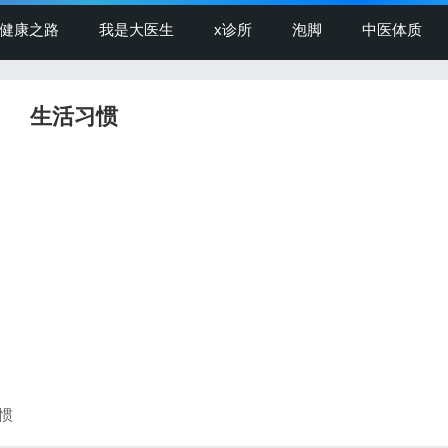
健康之路
我是大医生
x诊所
泡脚
中医体质
生活习惯
习惯