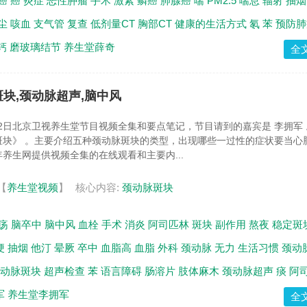
癌
癌
炎症
恶性肿瘤
手术
激素
鳞癌
肺腺癌
喘
PM2.5
喘息
辐射
抽烟
尘
咳血
支气管
复查
低剂量CT
胸部CT
健康的生活方式
氡
苯
预防肺
钙
磨玻璃结节
养生堂薛奇
全
斑块,颈动脉超声,脑中风
月12日北京卫视养生堂节目视频全集和要点笔记，节目请到的嘉宾是 李拥军
斑块》 。主要介绍五种颈动脉斑块的类型，出现哪些一过性的症状要当心
养生网提供视频全集的在线观看和主要内...
【
养生堂视频
】
核心内容:
颈动脉斑块
疡
脑卒中
脑中风
血栓
手术
消炎
阿司匹林
斑块
副作用
熬夜
稳定斑
梗
抽烟
他汀
晕厥
卒中
血脂高
血脂
外科
颈动脉
无力
生活习惯
颈动
动脉斑块
超声检查
苯
语言障碍
肠溶片
肢体麻木
颈动脉超声
痰
阿
军
养生堂李拥军
全