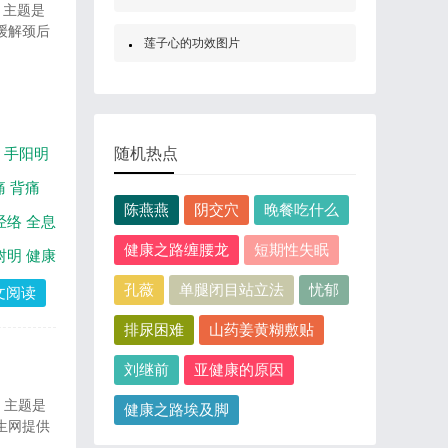
。主题是
缓解颈后
莲子心的功效图片
手阳明
随机热点
痛
背痛
陈燕燕
阴交穴
晚餐吃什么
经络
全息
健康之路缠腰龙
短期性失眠
树明
健康
孔薇
单腿闭目站立法
忧郁
文阅读
排尿困难
山药姜黄糊敷贴
刘继前
亚健康的原因
。主题是
健康之路埃及脚
生网提供