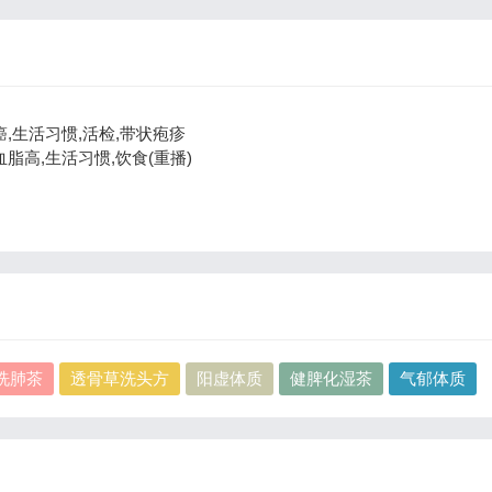
癌,生活习惯,活检,带状疱疹
血脂高,生活习惯,饮食(重播)
洗肺茶
透骨草洗头方
阳虚体质
健脾化湿茶
气郁体质