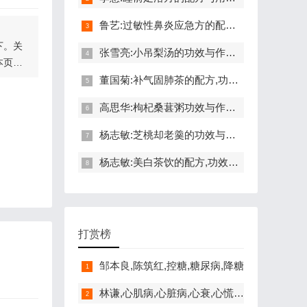
鲁艺:过敏性鼻炎应急方的配方,功效与作用,不适合的人,平肝止痉
下。关
张雪亮:小吊梨汤的功效与作用,做法,小孩孕妇能吃吗,滋阴润肺
本页
董国菊:补气固肺茶的配方,功效与作用,怎么做,不适合的人,补肺气
高思华:枸杞桑葚粥功效与作用,做法,小孩孕妇能吃吗,糖尿病,平肝
节的详
。另
的胎
杨志敏:芝桃却老羹的功效与作用,做法,小孩孕妇能吃吗,血虚,养颜
与上肢
通常是
杨志敏:美白茶饮的配方,功效与作用,怎么做,不适合的人,美白,养颜
黄同
生视频
式是
打赏榜
邹本良,陈筑红,控糖,糖尿病,降糖
林谦,心肌病,心脏病,心衰,心慌,憋闷