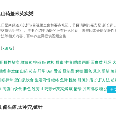
病,山药薏米芡实粥
月11日星尚频道X诊所节目视频全集和要点笔记，节目请到的嘉宾是 赵长青 
读这份说明书》 。主要介绍中西医的肝有什么区别，哪些因素会诱发肝性
法等相关内容，百年养生网提供视频全集...
【
x诊所
】
肝
肝性脑病
雌激素
抑郁
癌
体检
排毒
疼痛
睡眠
丙肝
蛋白质
肝经
胆经
并发症
山药
芡实
肝掌
B超
舌苔
豆制品
解毒
面色
薏米
眼睛
膝
睡眠异常
蛋白质饮食
生活习惯
经络
鱼际
性格
肝脏肿瘤
护肝方法
超
血
高蛋白饮食
脸色
过劳
山药薏米芡实粥
痰
情绪
肿瘤指标
糖
蛋白
全
泉,偏头痛,太冲穴,铍针