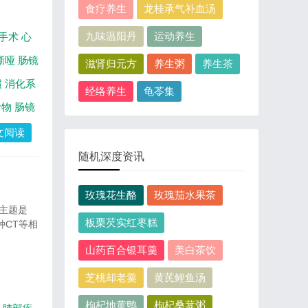
食疗养生
龙桂承气补血汤
九味温阳丹
运动养生
手术
心
嘶哑
肠镜
滋肾归元方
养生粥
养生茶
惯
消化系
经络养生
龟苓集
食物
肠镜
文阅读
随机深度资讯
玫瑰花生酪
玫瑰茄水果茶
。主题是
板栗芡实红枣糕
种CT等相
山药百合银耳羹
美白茶饮
芝桃却老羹
黄芪鲤鱼汤
枸杞地黄鸭
枸杞桑葚粥