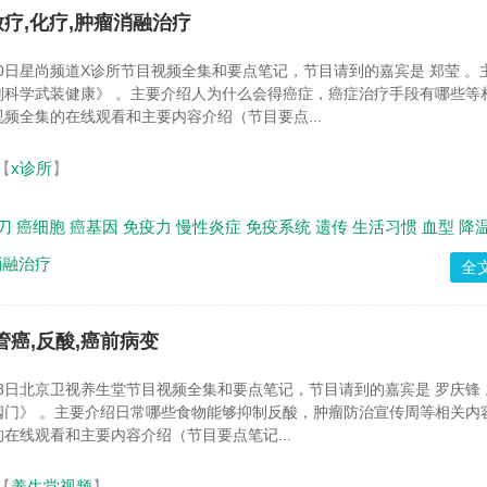
,放疗,化疗,肿瘤消融治疗
月20日星尚频道X诊所节目视频全集和要点笔记，节目请到的嘉宾是 郑莹 。
划科学武装健康》 。主要介绍人为什么会得癌症，癌症治疗手段有哪些等
频全集的在线观看和主要内容介绍（节目要点...
【
x诊所
】
刀
癌细胞
癌基因
免疫力
慢性炎症
免疫系统
遗传
生活习惯
血型
降
消融治疗
全
食管癌,反酸,癌前病变
月18日北京卫视养生堂节目视频全集和要点笔记，节目请到的嘉宾是 罗庆锋
阀门》 。主要介绍日常哪些食物能够抑制反酸，肿瘤防治宣传周等相关内
在线观看和主要内容介绍（节目要点笔记...
【
养生堂视频
】