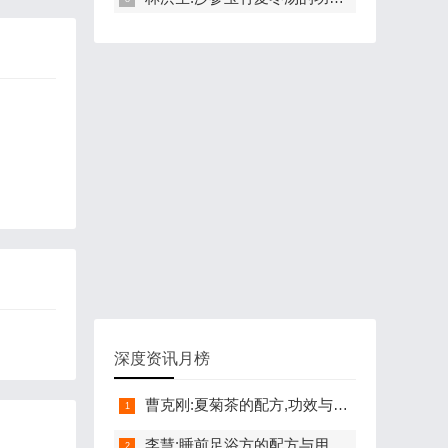
深度资讯月榜
曹克刚:夏菊茶的配方,功效与作用,怎么做,不适合的人,清热解毒
李慧:睡前足浴方的配方与用法,功效与禁忌,失眠,便秘,安神解郁