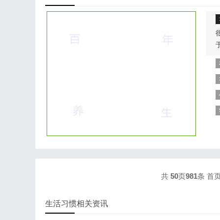
包
外
相
样
J
共
50
页
981
条
首
生活习惯相关资讯