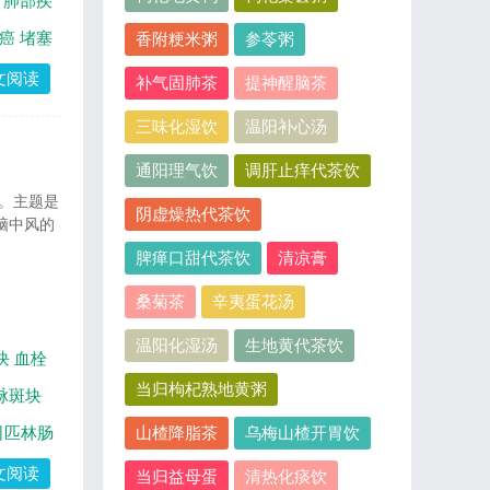
肺部疾
癌
堵塞
香附粳米粥
参苓粥
文阅读
补气固肺茶
提神醒脑茶
三味化湿饮
温阳补心汤
通阳理气饮
调肝止痒代茶饮
 。主题是
阴虚燥热代茶饮
脑中风的
脾瘅口甜代茶饮
清凉膏
桑菊茶
辛夷蛋花汤
温阳化湿汤
生地黄代茶饮
块
血栓
当归枸杞熟地黄粥
脉斑块
司匹林肠
山楂降脂茶
乌梅山楂开胃饮
文阅读
当归益母蛋
清热化痰饮