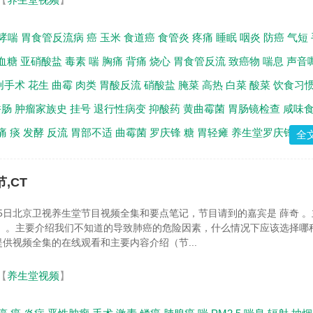
哮喘
胃食管反流病
癌
玉米
食道癌
食管炎
疼痛
睡眠
咽炎
防癌
气短
血糖
亚硝酸盐
毒素
喘
胸痛
背痛
烧心
胃食管反流
致癌物
喘息
声音
创手术
花生
曲霉
肉类
胃酸反流
硝酸盐
腌菜
高热
白菜
酸菜
饮食习
香肠
肿瘤家族史
挂号
退行性病变
抑酸药
黄曲霉菌
胃肠镜检查
咸味
痛
痰
发酵
反流
胃部不适
曲霉菌
罗庆锋
糖
胃轻瘫
养生堂罗庆锋
全
,CT
月15日北京卫视养生堂节目视频全集和要点笔记，节目请到的嘉宾是 薛奇 
 。主要介绍我们不知道的导致肺癌的危险因素，什么情况下应该选择哪
供视频全集的在线观看和主要内容介绍（节...
【
养生堂视频
】