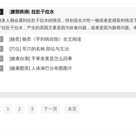
[
腹部疾病
]
拉肚子拉水
很多人都会遇到拉肚子拉水的情况，特别是在大吃一顿或者是感冒的情况
于拉肚子拉水，产生的原因主要是因为饮食问题，或者是因为肠胃问题。
...
[
杨奕
]
杨奕《手到病自除》全文阅读
本页提供杨奕手到病自除全文阅读。包括完整目录、共计6大章，66个小
[
穴位
]
耳穴的名称,部位与主治
细内容。涉及到全身的各个反射区，以及自然疗法、反射区疗法、食疗等
耳穴在耳郭的分布有一定规律，耳穴在耳郭的分布犹如一个倒置在子宫内
[
健康自测
]
手掌发黄是怎么回事
...
儿，头部朝下，臀部朝上。其分布的规律是，与面颊相应的穴位在耳垂；
手掌发黄，一般是血管内血液不充盈或是皮肤营养不良的表现，这种情况
[
健康图库
]
人体淋巴分布图图片
...
慢性病的征兆，如慢性萎缩性胃炎、慢性贫血、慢性结肠炎等。但手掌发
这是关于人体淋巴分布图的图片，图片所在的文章是：20120910天天养
...
和笔记:何裕民讲淋巴瘤,癌,重压出的淋巴癌，图片尺寸390x378像素，格
PG...
页
1
2
3
下一页
末页