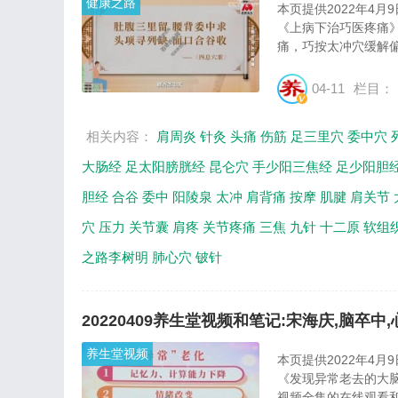
健康之路
本页提供2022年4月
《上病下治巧医疼痛
痛，巧按太冲穴缓解偏
04-11
栏目：
相关内容：
肩周炎
针灸
头痛
伤筋
足三里穴
委中穴
大肠经
足太阳膀胱经
昆仑穴
手少阳三焦经
足少阳胆
胆经
合谷
委中
阳陵泉
太冲
肩背痛
按摩
肌腱
肩关节
穴
压力
关节囊
肩疼
关节疼痛
三焦
九针
十二原
软组
之路李树明
肺心穴
铍针
20220409养生堂视频和笔记:宋海庆,脑卒中
养生堂视频
本页提供2022年4
《发现异常老去的大
视频全集的在线观看和