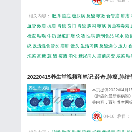
相关内容：
肥胖
癌症
糖尿病
反酸
咳嗽
食管癌
肿瘤
血管
致癌
抗癌
胃镜
贲门
胃酸
胸闷
咳痰
黄曲霉毒素
检查
咽喉
牛奶
肠道肿瘤
饮酒
性病
腌制食品
喝水
微
统
反流性食管炎
癌肿
馒头
生活习惯
反酸烧心
压力
泡菜
高糖
葱
醋
霉菌
消化
糖尿病人
癌前病变
咸菜
咽
20220415养生堂视频和笔记:薛奇,肺癌,肺结节
养生堂视频
本页提供2022年4
《肺癌的最新疾病谱》
关内容，百年养生网提
04-16
栏目：