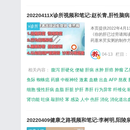
20220411X诊所视频和笔记:赵长青,肝性脑
x诊所
本页提供2022年4
《你的肝已过劳请阅
药薏米芡实粥的制作方
04-13
栏目：
相关内容：
腹泻
肝硬化
便秘
肝病
水肿
肝癌
肿瘤
乙
鱼际
蜘蛛痣
药膳
中枢神经
激素
血糖
出血
AFP
熬夜
细胞
慢性肝病
血脂
肝脏
护肝
养肝
行为异常
纤维化
肾功能
吐痰
敲胆经
苯
感染
人中
伤肝
消化
消化道出
20220409健康之路视频和笔记:李树明,阳陵