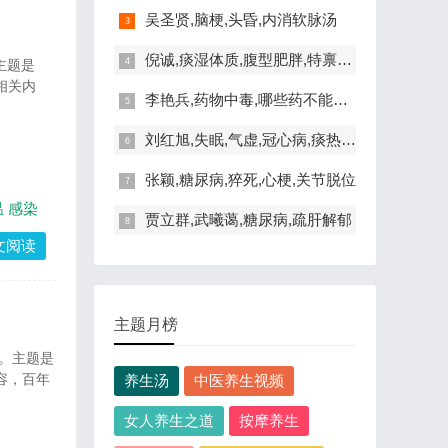
吴圣贤,脑梗,头昏,内消软脉汤
倪诚,痰湿体质,腹型肥胖,特禀体质
主题是
相关内
李艳兵,药物中毒,哪些药不能一起吃
刘红旭,失眠,气虚,冠心病,痰热扰心
张颖,糖尿病,猝死,心梗,关节脱位
温
感染
贾立群,武曦蔼,糖尿病,疏肝解郁
文阅读
主题月榜
 。主题是
容，百年
养生汤
中医养生视频
女人养生之道
按摩养生