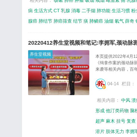
相关内容：
咳嗽
肺癌
肿瘤
吸烟
戒烟
雌激素
痈
乳腺
病
生活方式
CT
乳腺
消毒
二手烟
肺功能
生活习惯
粉
腺癌
肺结节
肺癌筛查
结节
痰
肺鳞癌
油烟
氡气
薛奇
20220412养生堂视频和笔记:李拥军,颈动脉
养生堂视频
本页提供2022年4
《缉拿作案的颈动脉
来袭等相关内容，百年
04-14
栏目：
相关内容：
中风
溃
形成
他汀类药物
脑
超声
麻木
挂号
复查
溶片
肢体无力
李拥