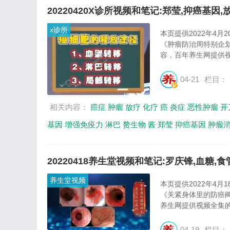
20220420X诊所视频和笔记:郑莹,抑癌基因
x诊所
本页提供2022年4
《肿瘤防治周特别企
容，百年养生网提供视
04-21
栏目：
相关内容：
癌症
肿瘤
放疗
化疗
癌
炎症
恶性肿瘤
开
基因
增强免疫力
淋巴
赘生物
酱
郑莹
抑癌基因
肿瘤
20220418养生堂视频和笔记:罗庆锋,血糖,
养生堂视频
本页提供2022年4
《关紧身体里的防癌
养生网提供视频全集的
04-19
栏目：