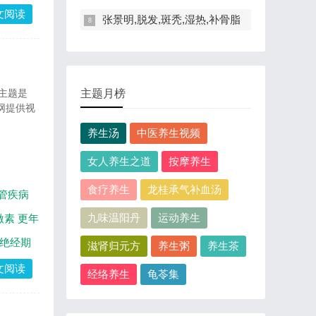
文阅读
张景明,脱发,斑秃,湿热,补骨脂
。主题是
主题月榜
网提供视
养生汤
中医养生视频
女人养生之道
按摩养生
食疗养生
龙桂承气补血汤
管疾病
九味温阳丹
运动养生
激素
更年
绝经期
滋肾归元方
养生粥
养生茶
文阅读
经络养生
龟苓集