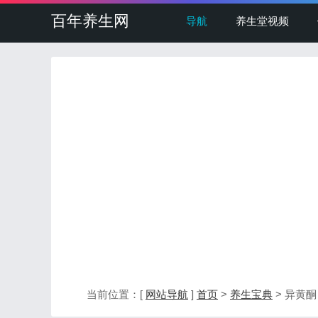
百年养生网
导航
养生堂视频
当前位置：[
网站导航
]
首页
>
养生宝典
> 异黄酮