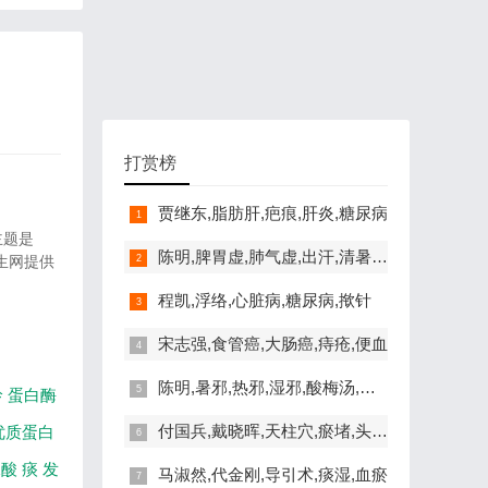
打赏榜
贾继东,脂肪肝,疤痕,肝炎,糖尿病
主题是
陈明,脾胃虚,肺气虚,出汗,清暑益气汤
生网提供
程凯,浮络,心脏病,糖尿病,揿针
宋志强,食管癌,大肠癌,痔疮,便血
陈明,暑邪,热邪,湿邪,酸梅汤,脾胃虚寒
呤
蛋白酶
付国兵,戴晓晖,天柱穴,瘀堵,头晕,失眠
优质蛋白
尿酸
痰
发
马淑然,代金刚,导引术,痰湿,血瘀