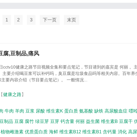
PG...
页
1
2
3
下一页
末页
豆腐,豆制品,痛风
1日cctv10健康之路节目视频全集和要点笔记，节目请到的嘉宾是 何丽 。
 。主要介绍喝豆浆可以补钙吗，臭豆腐是垃圾食品吗等相关内容。百年养
主要内容介绍（节目要点笔记）。 一般情况...
【
健康之路
】
肉
牛肉
羊肉
豆浆
尿酸
维生素K
蛋白质
氨基酸
缺铁
高尿酸血症
嘌
豆制品
豆腐
腐竹
绿豆芽
豆芽
钙含量
何丽
益生菌
维生素B
豆腐干
植物雌激素
优质蛋白质
海鲜
维生素B12
维生素B1
含钙量
消化
高