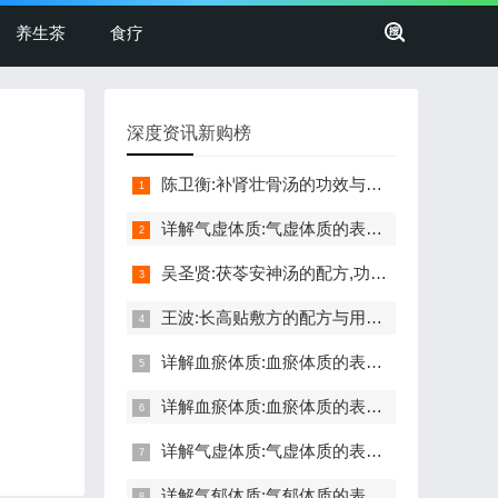
养生茶
食疗
深度资讯新购榜
陈卫衡:补肾壮骨汤的功效与作用,配方与禁忌,髋关节损伤,腿脚不便
详解气虚体质:气虚体质的表现症状,自测题,怎么调理,食疗药膳
吴圣贤:茯苓安神汤的配方,功效与作用,怎么做,不适合的人,失眠
王波:长高贴敷方的配方与用法,功效与禁忌,长高,命门穴,生长激素
详解血瘀体质:血瘀体质的表现症状,自测题,怎么调理,食疗药膳
详解血瘀体质:血瘀体质的表现症状,自测题,怎么调理,食疗药膳
详解气虚体质:气虚体质的表现症状,自测题,怎么调理,食疗药膳
详解气郁体质:气郁体质的表现症状,自测题,怎么调理,食疗药膳