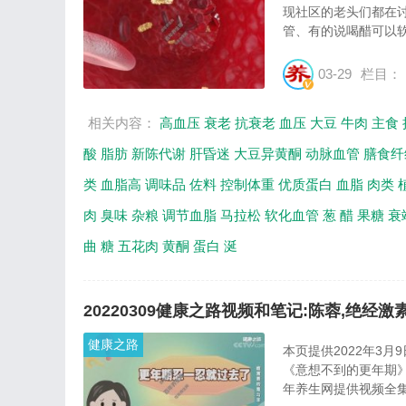
现社区的老头们都在
管、有的说喝醋可以软
03-29
栏目：
相关内容：
高血压
衰老
抗衰老
血压
大豆
牛肉
主食
酸
脂肪
新陈代谢
肝昏迷
大豆异黄酮
动脉血管
膳食纤
类
血脂高
调味品
佐料
控制体重
优质蛋白
血脂
肉类
肉
臭味
杂粮
调节血脂
马拉松
软化血管
葱
醋
果糖
衰
曲
糖
五花肉
黄酮
蛋白
涎
20220309健康之路视频和笔记:陈蓉,绝经激
健康之路
本页提供2022年3月
《意想不到的更年期
年养生网提供视频全集