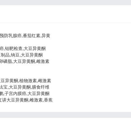
讲预防乳腺癌,番茄红素,异黄
腺癌,钼靶检查,大豆异黄酮
,豆制品,纳豆,大豆异黄酮
,卵磷脂,大豆异黄酮,雌激素
,大豆异黄酮,植物激素,雌激素
癌法宝,大豆异黄酮,膳食纤维
柳鹏,子宫内膜癌,大豆异黄酮
志红讲大豆异黄酮,雌激素,香蕉