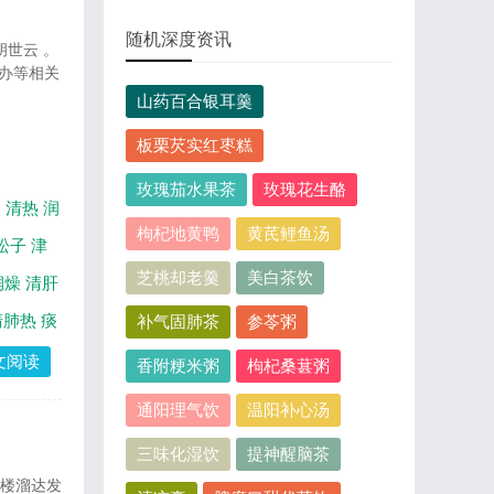
随机深度资讯
胡世云 。
办等相关
山药百合银耳羹
板栗芡实红枣糕
玫瑰茄水果茶
玫瑰花生酪
火
清热
润
枸杞地黄鸭
黄芪鲤鱼汤
松子
津
芝桃却老羹
美白茶饮
润燥
清肝
清肺热
痰
补气固肺茶
参苓粥
文阅读
香附粳米粥
枸杞桑葚粥
通阳理气饮
温阳补心汤
三味化湿饮
提神醒脑茶
下楼溜达发