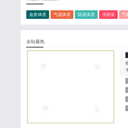
血瘀体质
气虚体质
阴虚体质
洗肺茶
气
全站最热
包
外
相
样