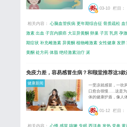
03-10
栏目：
相关内容：
心脑血管疾病
更年期综合征
骨质疏松
血
激素
出血
子宫内膜癌
大豆异黄酮
卵巢
子宫
乳房
孕
期症状
补充雌激素
异黄酮
植物雌激素
女性健康
发胖
黄酮
处方药
体脂
绝经激素治疗
涎
免疫力差，容易感冒生病？和颐堂推荐这3款
健康新闻
一受凉就感冒，一吹
口愈合很慢.....
体的健康护盾，像人体
01-12
栏目：
相关内容：
心悸
感冒
咳嗽
失眠
西洋参
发热
党参
黄