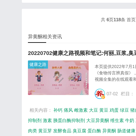
J
共
6
页
118
条
首
异黄酮相关资讯
20220702健康之路视频和笔记:何丽,豆浆,臭
健康之路
本页提供2022年7月
《食物传言辨真假》
视频全集的在线观看和
07-02
栏目：
相关内容：
补钙
痛风
雌激素
大豆
黄豆
鸡蛋
绿豆
猪
抑制剂
激素
胰蛋白酶抑制剂
大豆异黄酮
维生素
牛奶
肉类
黄豆芽
发酵食品
臭豆腐
蛋白酶
异黄酮
肠道健康