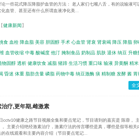
讨论一些花式降压降脂护血管的方法： 老人家们七嘴八舌，有的说输液可
化血管、甚至还有什么所谓血液净化美...
【
健康新闻
】
挑食
血栓
降血脂
美容
胆固醇
手术
心血管
肾衰
肾衰竭
降压
降脂
卵
维
血管收缩
中毒
酸碱度
他汀
腌制食品
奶制品
肌肤
退休
纳豆
升糖
植物固醇
透析
健康饮食
减脂
猪蹄
生活习惯
重口味
输液
异黄酮
精米
竭
昏迷
体重
脂肪含量
磷脂
药物中毒
纳豆激酶
痰
精制糖
发酵
酱
胃
全
素治疗,更年期,雌激素
9日cctv10健康之路节目视频全集和要点笔记，节目请到的嘉宾是 陈蓉 。
》 。主要介绍绝经激素治疗，激素疗法的传言哪些是真，哪些是假等相关
的在线观看和主要内容介绍（节目要点笔记...