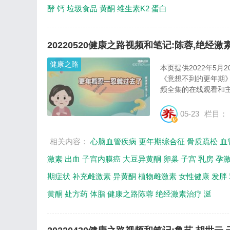
酵
钙
垃圾食品
黄酮
维生素K2
蛋白
20220520健康之路视频和笔记:陈蓉,绝经激
健康之路
本页提供2022年5月
《意想不到的更年期
频全集的在线观看和主
05-23
栏目：
相关内容：
心脑血管疾病
更年期综合征
骨质疏松
血
激素
出血
子宫内膜癌
大豆异黄酮
卵巢
子宫
乳房
孕
期症状
补充雌激素
异黄酮
植物雌激素
女性健康
发胖
黄酮
处方药
体脂
健康之路陈蓉
绝经激素治疗
涎