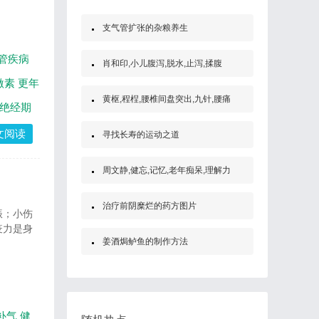
支气管扩张的杂粮养生
管疾病
肖和印,小儿腹泻,脱水,止泻,揉腹
激素
更年
黄枢,程桯,腰椎间盘突出,九针,腰痛
绝经期
文阅读
寻找长寿的运动之道
周文静,健忘,记忆,老年痴呆,理解力
治疗前阴糜烂的药方图片
振；小伤
疫力是身
姜酒焗鲈鱼的制作方法
补气
健