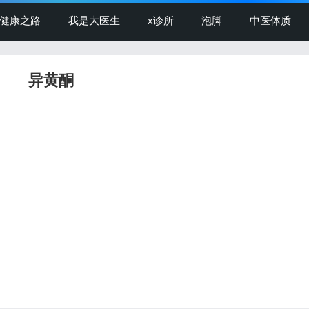
健康之路
我是大医生
x诊所
泡脚
中医体质
异黄酮