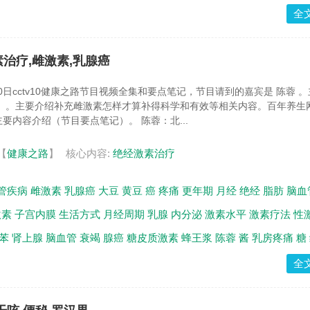
全
素治疗,雌激素,乳腺癌
20日cctv10健康之路节目视频全集和要点笔记，节目请到的嘉宾是 陈蓉 
》 。主要介绍补充雌激素怎样才算补得科学和有效等相关内容。百年养生
要内容介绍（节目要点笔记）。 陈蓉：北...
【
健康之路
】
核心内容:
绝经激素治疗
管疾病
雌激素
乳腺癌
大豆
黄豆
癌
疼痛
更年期
月经
绝经
脂肪
脑血
激素
子宫内膜
生活方式
月经周期
乳腺
内分泌
激素水平
激素疗法
性
苯
肾上腺
脑血管
衰竭
腺癌
糖皮质激素
蜂王浆
陈蓉
酱
乳房疼痛
糖
全