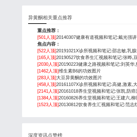
异黄酮相关重点推荐
重点推荐：
[501人顶]
20140307健康有道视频和笔记:戴光强
焦点内容：
[522人顶]
20191021X诊所视频和笔记:邵志敏,乳
[165人顶]
20190527饮食养生汇视频和笔记:张晔
[2030人顶]
20190223健康之路视频和笔记:刘英华
[1462人顶]
维生素B6的功效图片
[283人顶]
大豆异黄酮的功效图片
[458人顶]
20161107X诊所视频和笔记:高健,激素
[2141人顶]
20161018养生堂视频和笔记:张凯,防
[1384人顶]
20160826养生堂视频和笔记:王建六,
[1523人顶]
20130812饮食养生汇视频和笔记:范
深度资讯点赞榜