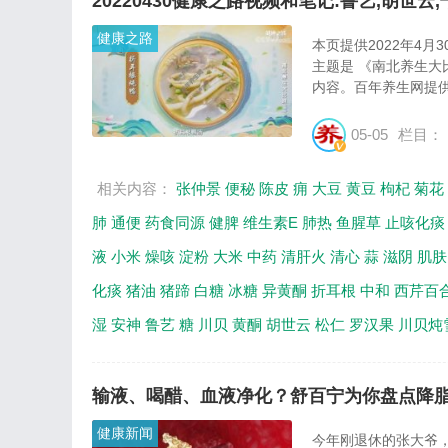
20220430健康之路视频和笔记:鲁艺,胡世云,
健康之路
本页提供2022年4月
主题是 《南北养生大
内容。百年养生网提供
05-05
栏目：
相关内容：
张仲景
便秘
陈皮
痈
大豆
黄豆
枸杞
菊花
肺
通便
药食同源
健脾
维生素E
肺热
鱼腥草
止咳化痰
液
小米
燥咳
淀粉
大米
中药
清肝火
清心
蒜
滋阴
肌肤
化痰
猪油
猪蹄
白糖
冰糖
异黄酮
折耳根
中和
西芹百
湿
安神
鲁艺
糖
川贝
黄酮
胡世云
松仁
罗汉果
川贝炖
输液、喝醋、血液净化？舒百宁为你盘点降
健康新闻
今年刚退休的张大爷，