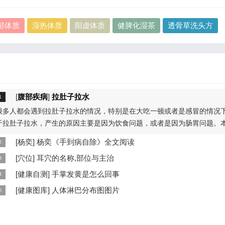
郁体质
湿热体质
阳虚体质
健脾化湿茶
透骨草洗头方
[
腹部疾病
]
拉肚子拉水
很多人都会遇到拉肚子拉水的情况，特别是在大吃一顿或者是感冒的情况
于拉肚子拉水，产生的原因主要是因为饮食问题，或者是因为肠胃问题。
...
[
杨奕
]
杨奕《手到病自除》全文阅读
本页提供杨奕手到病自除全文阅读。包括完整目录、共计6大章，66个小
[
穴位
]
耳穴的名称,部位与主治
细内容。涉及到全身的各个反射区，以及自然疗法、反射区疗法、食疗等
耳穴在耳郭的分布有一定规律，耳穴在耳郭的分布犹如一个倒置在子宫内
[
健康自测
]
手掌发黄是怎么回事
...
儿，头部朝下，臀部朝上。其分布的规律是，与面颊相应的穴位在耳垂；
手掌发黄，一般是血管内血液不充盈或是皮肤营养不良的表现，这种情况
[
健康图库
]
人体淋巴分布图图片
...
慢性病的征兆，如慢性萎缩性胃炎、慢性贫血、慢性结肠炎等。但手掌发
这是关于人体淋巴分布图的图片，图片所在的文章是：20120910天天养
...
和笔记:何裕民讲淋巴瘤,癌,重压出的淋巴癌，图片尺寸390x378像素，格