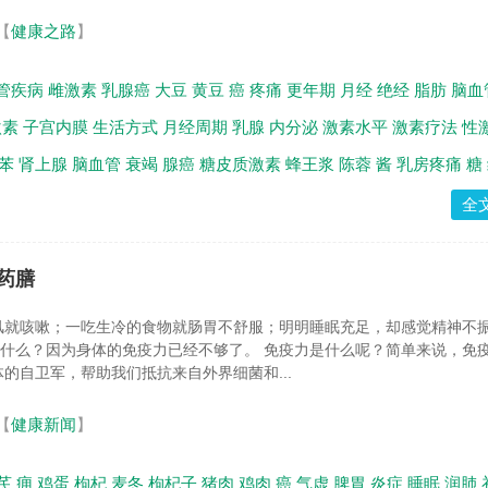
【
健康之路
】
管疾病
雌激素
乳腺癌
大豆
黄豆
癌
疼痛
更年期
月经
绝经
脂肪
脑血
激素
子宫内膜
生活方式
月经周期
乳腺
内分泌
激素水平
激素疗法
性
苯
肾上腺
脑血管
衰竭
腺癌
糖皮质激素
蜂王浆
陈蓉
酱
乳房疼痛
糖
全
药膳
风就咳嗽；一吃生冷的食物就肠胃不舒服；明明睡眠充足，却感觉精神不
.这是为什么？因为身体的免疫力已经不够了。 免疫力是什么呢？简单来说，免
的自卫军，帮助我们抵抗来自外界细菌和...
【
健康新闻
】
芪
痈
鸡蛋
枸杞
麦冬
枸杞子
猪肉
鸡肉
癌
气虚
脾胃
炎症
睡眠
润肺