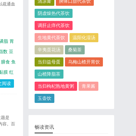
清凉膏
脾瘅口甜代茶饮
以疏通血
阴虚燥热代茶饮
调肝止痒代茶饮
生地黄代茶饮
温阳化湿汤
磷脂
胃
辛夷蛋花汤
桑菊茶
指数
豆
膳食
鱼
当归益母蛋
乌梅山楂开胃饮
黏膜
红
山楂降脂茶
文阅读
当归枸杞熟地黄粥
青果酱
玉壶饮
主题是
内容。百
畅读资讯