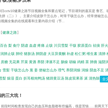
干咳,便秘,罗汉果
30日cctv10健康之路节目视频全集和要点笔记，节目请到的嘉宾是 鲁艺、
比拼（二）》 。主要介绍皮肤干怎么办，时常干咳怎么办，经常便秘怎么
视频全集的在线观看和主要内容介绍（节...
【
健康之路
】
百合
梨
食疗
阴虚
血虚
疼痛
止咳
川贝雪梨
干咳
胶原蛋白
祛痰
肝
润肺止咳
肺经
猪肤汤
肺阴虚
大豆异黄酮
补虚
松仁粥
维生素
清肺
蔗糖
无花果
芹菜
黄酒
养阴
津液不足
肠燥
胡椒
鸡精
茶
肺痈
滋阴
合
雪梨
干咳怎么办
葱
姜
便秘怎么办
理气
养阴润燥
润燥
阴血不足
雪梨
燥湿
蛋白
折耳根炖鸭汤
猪蹄黄豆汤
陈皮双果茶
涎
清热除烦
全
脂的三大坑！
前段时间检查发现自己的血压和血脂都有些偏高，很是苦恼......前两天