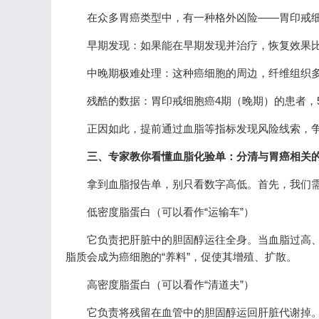
在众多胃癌类型中，有一种格外凶险——胃印戒
早期发现：如果能在早期发现并治疗，恢复效果
中晚期极难处理：这种癌细胞的周边，纤维组织
残酷的数据：胃印戒细胞癌4期（晚期）的患者，5
正因如此，提前通过血脂等指标发现风险线索，
三、专家教你看懂血脂化验单：分清与胃癌相关
拿到血脂报告单，别只看数字高低。首先，我们
低密度脂蛋白（可以看作“运输车”）
它负责把肝脏中的胆固醇运往全身。当血脂过高
脂质会成为癌细胞的“养料”，促使其增殖、扩散。
高密度脂蛋白（可以看作“清道夫”）
它负责将残留在血管中的胆固醇运回肝脏代谢掉