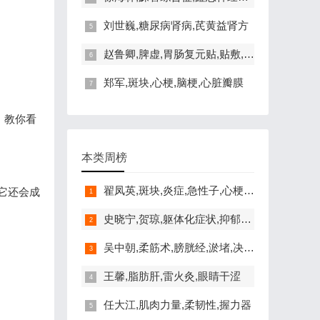
刘世巍,糖尿病肾病,芪黄益肾方
赵鲁卿,脾虚,胃肠复元贴,贴敷,湿浊
郑军,斑块,心梗,脑梗,心脏瓣膜
，教你看
本类周榜
翟凤英,斑块,炎症,急性子,心梗,血脂
它还会成
史晓宁,贺琼,躯体化症状,抑郁症,焦虑
吴中朝,柔筋术,膀胱经,淤堵,决明子
王馨,脂肪肝,雷火灸,眼睛干涩
任大江,肌肉力量,柔韧性,握力器