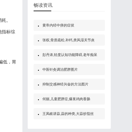
畅读资讯
消耗。
黄帝内经中痹的症状
他指标综
张权,骨质疏松,补钙,类风湿关节炎
彭丹涛,轻度认知功能障碍,老年痴呆
偏低，胃
中医针灸调治肥胖图片
抑制交感神经兴奋的方法图片
何丽,儿童肥胖症,爆浆鸡肉香肠
王凤岐讲蒜,蒜的种类,大蒜炒茄丝