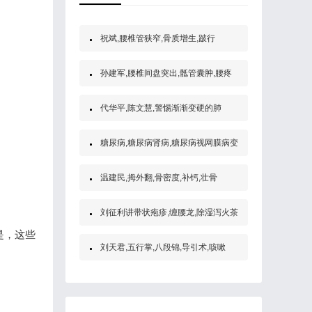
祝斌,腰椎管狭窄,骨质增生,跛行
孙建军,腰椎间盘突出,骶管囊肿,腰疼
代华平,陈文慧,警惕渐渐变硬的肺
糖尿病,糖尿病肾病,糖尿病视网膜病变
温建民,拇外翻,骨密度,补钙,壮骨
刘征利讲带状疱疹,缠腰龙,除湿泻火茶
是，这些
刘天君,五行掌,八段锦,导引术,咳嗽