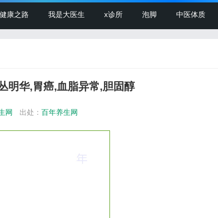
健康之路
我是大医生
x诊所
泡脚
中医体质
,丛明华,胃癌,血脂异常,胆固醇
生网
出处：
百年养生网