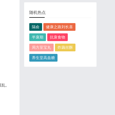
随机热点
隔俞
健康之路刘长喜
半衰期
抗衰食物
局方至宝丸
炸藕丝酥
养生堂高血糖
紊乱。