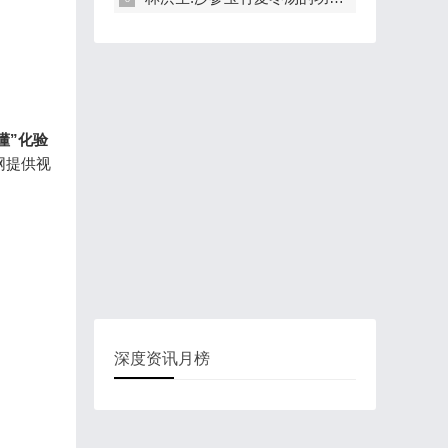
懂”化验
网提供视
深度资讯月榜