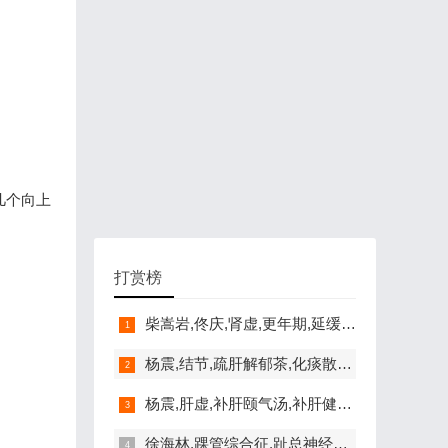
几个向上
打赏榜
柴嵩岩,佟庆,肾虚,更年期,延缓衰老柴嵩
杨震,结节,疏肝解郁茶,化痰散结汤
杨震,肝虚,补肝颐气汤,补肝健脾药膳粥
徐海林,踝管综合征,趾总神经受损