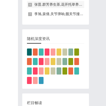
张晋,群芳养生茶,花开托举养生操
李旭,裴倩,关节弹响,髋关节撞击综合征
随机深度资讯
栏目畅读