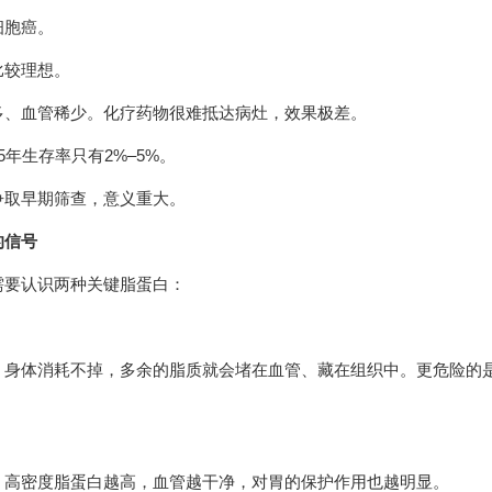
细胞癌。
比较理想。
多、血管稀少。化疗药物很难抵达病灶，效果极差。
年生存率只有2%–5%。
争取早期筛查，意义重大。
的信号
需要认识两种关键脂蛋白：
、身体消耗不掉，多余的脂质就会堵在血管、藏在组织中。更危险的
。高密度脂蛋白越高，血管越干净，对胃的保护作用也越明显。