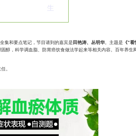
视频全集和要点笔记，节目请到的嘉宾是
田艳涛、丛明华
。主题是
《“看
胆固醇，科学调血脂、防胃癌饮食做法学起来等相关内容。百年养生
。
主任。