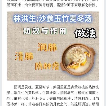
通而不泄，恰合夏至脾胃娇弱、需清补而不宜厚腻之特性。
面码是灵魂。夏至时节，菜园里正是青黄相接的热闹光
景。翠生生的黄瓜丝，生津止渴，消解暑气；橙红的胡萝卜
丝，健脾化滞，补肝明目；银白的绿豆芽，清热利湿，且与
香椿芽一样，带着春日余韵的升发之气，能疏肝调达、助阳