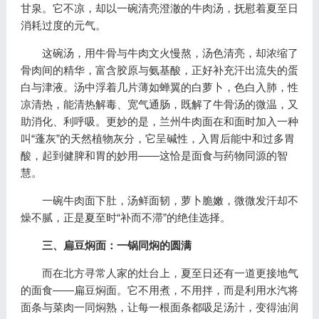
甘泉。它不凉，却以一碗清亮澄澈的牛肉汤，抚慰着夏至日
消耗过度的元气。
这碗汤，用牛骨与牛肉文火慢熬，汤色清亮，却浓缩了
骨肉间的精华，富含胶原与氨基酸，正好补充汗出流失的蛋
白与津液。汤中浮着几片薄如蝉翼的白萝卜，色白入肺，性
凉清热，能清热解毒、宽气通肠，既解了牛骨汤的微温，又
助消化、利呼吸。更妙的是，兰州牛肉面在和面时加入一种
叫“蓬灰”的天然植物灰分，它呈碱性，入胃后能中和过多胃
酸，起到健脾和胃的妙用——这恰是面食与药物同源的智
慧。
一碗牛肉面下肚，汤鲜面韧，萝卜脆嫩，微微发汗却不
燥不腻，正是夏至时“补而不滞”的绝佳选择。
三、扁豆焖面：一锅同焖的圆满
而在北方寻常人家的灶台上，夏至日还有一道更接地气
的面食——扁豆焖面。它不用煮，不用拌，而是利用水汽将
面条与菜肉一同焖熟，让每一根面条都吸足汤汁，变得油润