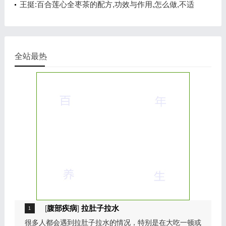
心安神
王挺:百合莲心全枣茶的配方,功效与作用,怎么做,不适
合的人,养心安神
全站最热
[
腹部疾病
]
拉肚子拉水
很多人都会遇到拉肚子拉水的情况，特别是在大吃一顿或