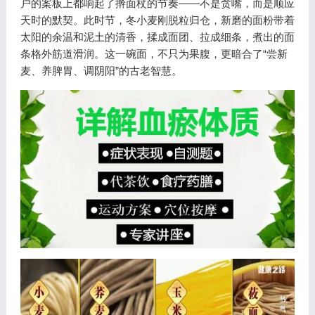
户的案板上都响起了擀面杖的节奏——不是贪嘴，而是顺应
天时的默契。此时节，冬小麦刚脱粒归仓，新磨的面粉带着
太阳的余温和泥土的清香，揉成面团、拉成细条，煮出的面
条格外筋道滑润。这一碗面，不只为果腹，更暗合了“尝新
麦、养脾胃、调阴阳”的古老智慧。