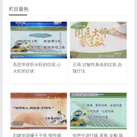
栏目最热
高思华讲肝火旺的症状,心
王琦,过敏性鼻炎的症状,自
火旺的症状
我疗法
刘建华讲嗓子干痒,慢性咽
张声生讲打嗝,胃胀,反酸,陈