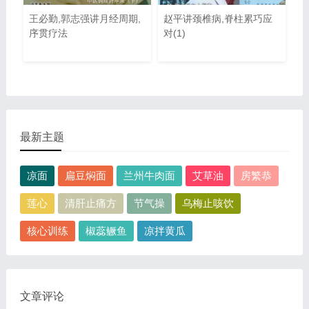
王必勤,郭志强讲月经周期,
赵平讲颈椎病,脊柱累巧应
序贯疗法
对(1)
最新主题
凉面
扁豆焖面
兰州牛肉面
艾草油
房繁恭
莲心
清肝止痛方
节气操
乌梅止咳饮
核心训练
椒蕊鳜鱼
凉拌黄瓜
文章评论