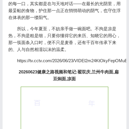
的每一口，其实都是在与天地对话——在最长的光阴里，用
最妥帖的食物，护住那一点正在悄悄萌动的阴气，也守住浮
在体表的那一缕阳气。
所以，今年夏至，不妨亲手做一碗面吧。不拘是凉是
热，不拘是粗是细，只要你懂得它的来历、知晓它的用心，
那一筷面条入口时，便不只是麦香，还有千百年传承下来
的、人与自然相濡以沫的温柔。
https://tv.cctv.com/2026/06/23/VIDEl2m24KtOkyFepOMuEa
20260623健康之路视频和笔记:翟双庆,兰州牛肉面,扁
豆焖面,凉面