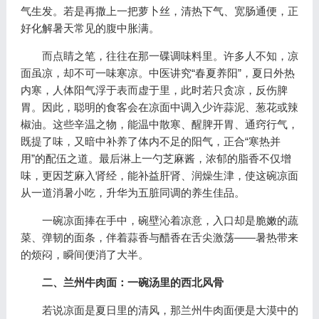
气生发。若是再撒上一把萝卜丝，清热下气、宽肠通便，正
好化解暑天常见的腹中胀满。
而点睛之笔，往往在那一碟调味料里。许多人不知，凉
面虽凉，却不可一味寒凉。中医讲究“春夏养阳”，夏日外热
内寒，人体阳气浮于表而虚于里，此时若只贪凉，反伤脾
胃。因此，聪明的食客会在凉面中调入少许蒜泥、葱花或辣
椒油。这些辛温之物，能温中散寒、醒脾开胃、通窍行气，
既提了味，又暗中补养了体内不足的阳气，正合“寒热并
用”的配伍之道。最后淋上一勺芝麻酱，浓郁的脂香不仅增
味，更因芝麻入肾经，能补益肝肾、润燥生津，使这碗凉面
从一道消暑小吃，升华为五脏同调的养生佳品。
一碗凉面捧在手中，碗壁沁着凉意，入口却是脆嫩的蔬
菜、弹韧的面条，伴着蒜香与醋香在舌尖激荡——暑热带来
的烦闷，瞬间便消了大半。
二、兰州牛肉面：一碗汤里的西北风骨
若说凉面是夏日里的清风，那兰州牛肉面便是大漠中的