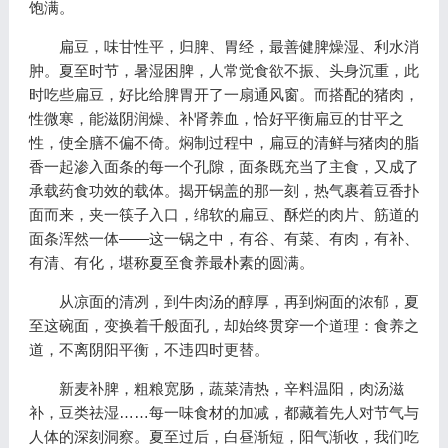
饱满。
扁豆，味甘性平，归脾、胃经，最善健脾燥湿、利水消
肿。夏至时节，暑湿困脾，人常觉食欲不振、头身沉重，此
时吃些扁豆，好比给脾胃开了一扇通风窗。而搭配的猪肉，
性微寒，能滋阴润燥、补肾养血，恰好平衡扁豆的甘平之
性，使全膳不偏不倚。焖制过程中，扁豆的清鲜与猪肉的脂
香一起渗入面条的每一个孔隙，面条既充当了主食，又成了
承载药食功效的载体。揭开锅盖的那一刻，热气裹着豆香扑
面而来，夹一筷子入口，绵软的扁豆、酥烂的肉片、筋道的
面条浑然一体——这一锅之中，有谷、有菜、有肉，有补、
有清、有化，堪称夏至食养最朴素的圆满。
从凉面的清冽，到牛肉汤的醇厚，再到焖面的浓郁，夏
至这碗面，变换着千般面孔，却始终贯穿一个道理：食养之
道，不离阴阳平衡，不违四时更替。
新麦补脾，粗粮宽肠，蔬菜清热，辛料温阳，肉汤滋
补，豆类祛湿……每一味食材的加减，都藏着先人对节气与
人体的深刻洞察。夏至过后，白昼渐短，阳气渐收，我们吃