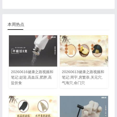
本周热点
20260616健康之路视频和
20260613健康之路视频和
笔记:赵迎,高血压,肥胖,高
笔记:周宇,房繁恭,关元穴,
盐饮食
气海穴,命门穴