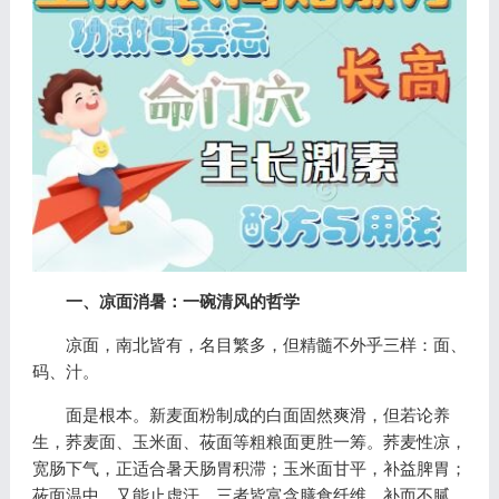
一、凉面消暑：一碗清风的哲学
凉面，南北皆有，名目繁多，但精髓不外乎三样：面、
码、汁。
面是根本。新麦面粉制成的白面固然爽滑，但若论养
生，荞麦面、玉米面、莜面等粗粮面更胜一筹。荞麦性凉，
宽肠下气，正适合暑天肠胃积滞；玉米面甘平，补益脾胃；
莜面温中，又能止虚汗。三者皆富含膳食纤维，补而不腻，