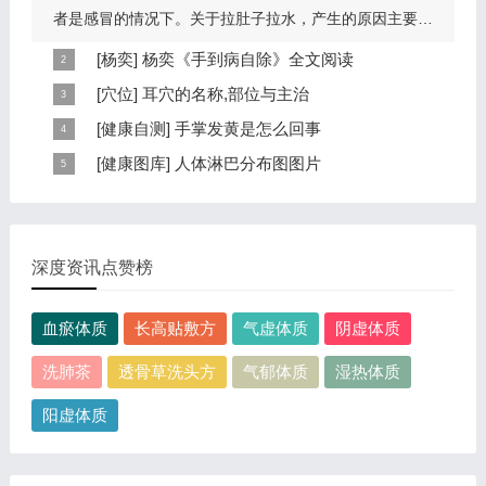
者是感冒的情况下。关于拉肚子拉水，产生的原因主要是
因为饮食问题，或者是因为肠胃问题。本页包...
[
杨奕
]
杨奕《手到病自除》全文阅读
本页提供杨奕手到病自除全文阅读。包括完整目录、共计
[
穴位
]
耳穴的名称,部位与主治
6大章，66个小节的详细内容。涉及到全身的各个反射
耳穴在耳郭的分布有一定规律，耳穴在耳郭的分布犹如一
[
健康自测
]
手掌发黄是怎么回事
区，以及自然疗法、反射区疗法、食疗等。另外...
个倒置在子宫内的胎儿，头部朝下，臀部朝上。其分布的
手掌发黄，一般是血管内血液不充盈或是皮肤营养不良的
[
健康图库
]
人体淋巴分布图图片
规律是，与面颊相应的穴位在耳垂；与上肢相...
表现，这种情况通常是慢性病的征兆，如慢性萎缩性胃
这是关于人体淋巴分布图的图片，图片所在的文章是：
炎、慢性贫血、慢性结肠炎等。但手掌发黄同样...
20120910天天养生视频和笔记:何裕民讲淋巴瘤,癌,重压
出的淋巴癌，图片尺寸390x378像素，格式是JPG...
深度资讯点赞榜
血瘀体质
长高贴敷方
气虚体质
阴虚体质
洗肺茶
透骨草洗头方
气郁体质
湿热体质
阳虚体质