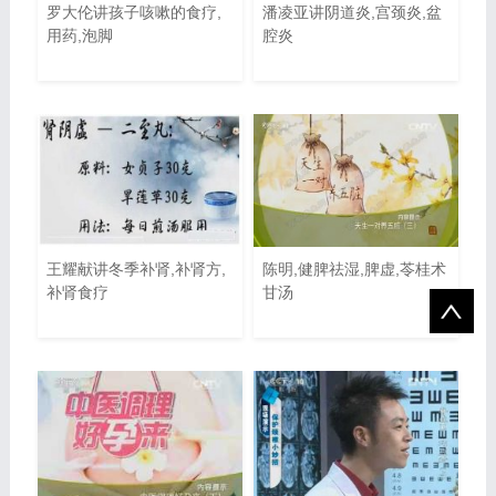
罗大伦讲孩子咳嗽的食疗,
潘凌亚讲阴道炎,宫颈炎,盆
用药,泡脚
腔炎
王耀献讲冬季补肾,补肾方,
陈明,健脾祛湿,脾虚,苓桂术
补肾食疗
甘汤