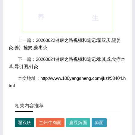
上一篇：
20260622健康之路视频和笔记:翟双庆,隔姜
灸,姜汁撞奶,姜枣茶
下一篇：
20260624健康之路视频和笔记:张其成,食疗本
草,导引图,针灸
本文地址：
http://www.100yangsheng.com/jkzl/93404.h
tml
相关内容推荐
翟双庆
兰州牛肉面
扁豆焖面
凉面