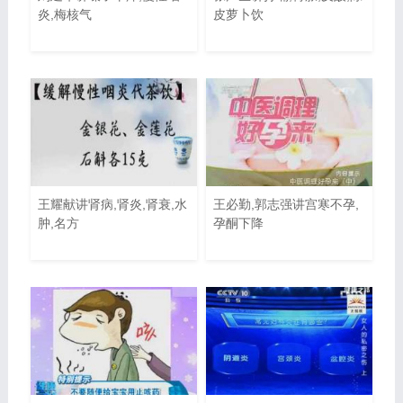
炎,梅核气
皮萝卜饮
王耀献讲肾病,肾炎,肾衰,水
王必勤,郭志强讲宫寒不孕,
肿,名方
孕酮下降