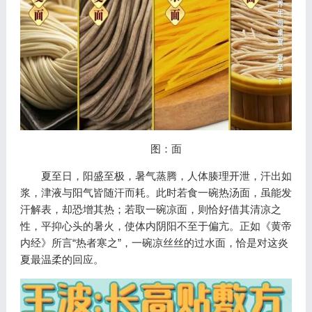
图：面
夏至日，阳盛至极，暑气蒸腾，人体腠理开泄，汗出如
浆，津液与阳气皆随汗而耗。此时若食一碗热汤面，虽能发
汗解表，却恐增其热；若取一碗凉面，则恰好借其清凉之
性，平抑心头的暑火，使体内阴阳不至于偏亢。正如《黄帝
内经》所言“热者寒之”，一碗凉丝丝的过水面，恰是对这炎
夏最温柔的回应。