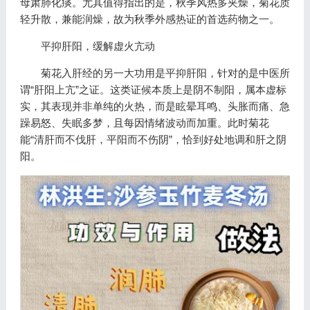
母肃肺化痰。尤其值得指出的是，秋季风热多夹燥，菊花质
轻升散，兼能润燥，故为秋季外感热证的首选药物之一。
平抑肝阳，缓解虚火亢动
菊花入肝经的另一大功用是平抑肝阳，针对的是中医所
谓“肝阳上亢”之证。这类证候本质上是阴不制阳，属本虚标
实，其表现并非单纯的火热，而是眩晕耳鸣、头胀而痛、急
躁易怒、失眠多梦，且每因情绪波动而加重。此时菊花
能“清肝而不伐肝，平阳而不伤阴”，恰到好处地调和肝之阴
阳。