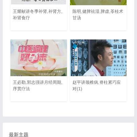
王耀献讲冬季补肾,补肾方,
陈明,健脾祛湿,脾虚,苓桂术
补肾食疗
甘汤
王必勤,郭志强讲月经周期,
赵平讲颈椎病,脊柱累巧应
序贯疗法
对(1)
最新主题