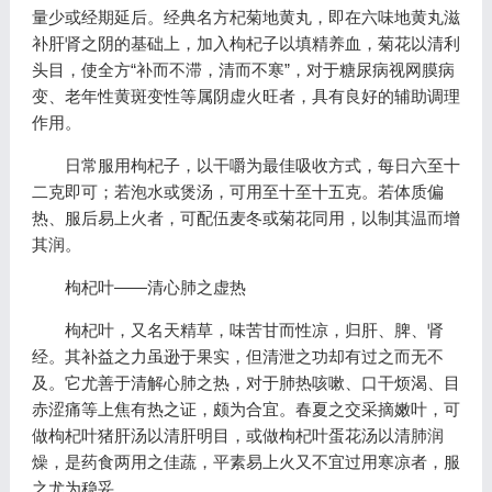
量少或经期延后。经典名方杞菊地黄丸，即在六味地黄丸滋
补肝肾之阴的基础上，加入枸杞子以填精养血，菊花以清利
头目，使全方“补而不滞，清而不寒”，对于糖尿病视网膜病
变、老年性黄斑变性等属阴虚火旺者，具有良好的辅助调理
作用。
日常服用枸杞子，以干嚼为最佳吸收方式，每日六至十
二克即可；若泡水或煲汤，可用至十至十五克。若体质偏
热、服后易上火者，可配伍麦冬或菊花同用，以制其温而增
其润。
枸杞叶——清心肺之虚热
枸杞叶，又名天精草，味苦甘而性凉，归肝、脾、肾
经。其补益之力虽逊于果实，但清泄之功却有过之而无不
及。它尤善于清解心肺之热，对于肺热咳嗽、口干烦渴、目
赤涩痛等上焦有热之证，颇为合宜。春夏之交采摘嫩叶，可
做枸杞叶猪肝汤以清肝明目，或做枸杞叶蛋花汤以清肺润
燥，是药食两用之佳蔬，平素易上火又不宜过用寒凉者，服
之尤为稳妥。