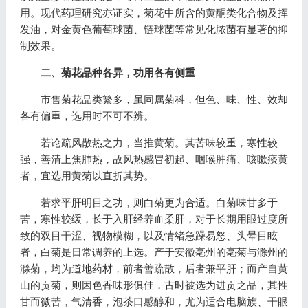
用。现代药理研究亦证实，菊花中所含的黄酮类化合物及挥
发油，对金黄色葡萄球菌、链球菌等常见化脓菌有显著的抑
制效果。
二、菊花品种各异，功用各有侧重
市售菊花品类繁多，虽同属菊科，但色、味、性、效却
各有偏重，选用时不可不辨。
若论疏风散热之力，当推黄菊。其苦味较重，寒性较
强，善清上焦肺热，故风热感冒初起、咽喉肿痛、咳嗽痰黄
者，宜选用黄菊以直折其势。
若求平肝明目之功，则白菊更为合适。白菊味甘多于
苦，寒性较缓，长于入肝经养血柔肝，对于长期用眼过度所
致的双目干涩、视物模糊，以及情绪急躁易怒、头晕目眩
者，白菊是日常调养的上选。产于安徽亳州的亳菊与滁州的
滁菊，均为道地药材，前者善疏散，后者兼平肝；而产自黄
山的贡菊，则因色香味形俱佳，古时被选为进贡之品，其性
甘而微苦，气清香，泡茶口感醇和，尤为适合电脑族、干眼