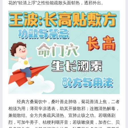
花的“轻清上浮”之性恰能疏散头面郁热，透邪外出。
经典方桑菊饮中，桑叶善走肺络，菊花善清上焦，二者
相须为用；薄荷辛凉透表，助其开腠散邪；连翘清热解毒，
兼能散结。全方共奏疏风清热、宣肺止咳之功。若咽痛剧
烈，可加牛蒡子、桔梗利咽开音；若咳嗽痰黄，加杏仁、贝