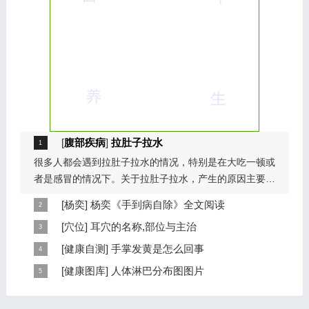
[
腹部疾病
]
拉肚子拉水
很多人都会遇到拉肚子拉水的情况，特别是在大吃一顿或
者是感冒的情况下。关于拉肚子拉水，产生的原因主要是
因为饮食问题，或者是因为肠胃问题。本页包...
[
杨奕
]
杨奕《手到病自除》全文阅读
本页提供杨奕手到病自除全文阅读。包括完整目录、共计
[
穴位
]
耳穴的名称,部位与主治
6大章，66个小节的详细内容。涉及到全身的各个反射
耳穴在耳郭的分布有一定规律，耳穴在耳郭的分布犹如一
[
健康自测
]
手掌发黄是怎么回事
区，以及自然疗法、反射区疗法、食疗等。另外...
个倒置在子宫内的胎儿，头部朝下，臀部朝上。其分布的
手掌发黄，一般是血管内血液不充盈或是皮肤营养不良的
[
健康图库
]
人体淋巴分布图图片
规律是，与面颊相应的穴位在耳垂；与上肢相...
表现，这种情况通常是慢性病的征兆，如慢性萎缩性胃
这是关于人体淋巴分布图的图片，图片所在的文章是：
炎、慢性贫血、慢性结肠炎等。但手掌发黄同样...
20120910天天养生视频和笔记:何裕民讲淋巴瘤,癌,重压