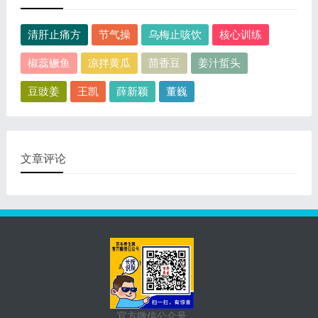
清肝止痛方
节气操
乌梅止咳饮
核心训练
椒蕊鳜鱼
凉拌黄瓜
茴香豆
姜汁蜇头
豆豉姜
王凯
薛新颖
董巍
文章评论
官方微信公众号