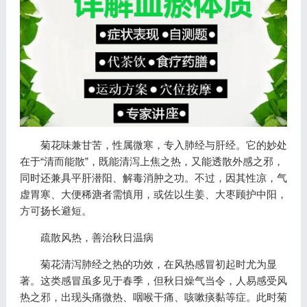
菊花味兼甘苦，性属微寒，专入肺经与肝经。它的妙处
在于“清而能散”，既能清泻上焦之热，又能透散外感之邪，
同时还兼具平肝潜阳、解毒消肿之功。不过，因其性凉，气
虚胃寒、大便稀溏者需慎用，或佐以生姜、大枣顾护中阳，
方可扬长避短。
疏散风热，善治秋日温病
菊花清泻肺经之热的功效，在风热感冒初起时尤为显
著。这类感冒虽多见于春季，但秋日燥气当令，人易感受风
热之邪，出现头痛微热、咽喉干痛、咳嗽痰黏等症。此时菊