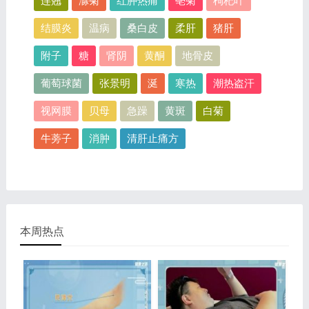
连翘
滁菊
红肿热痛
亳菊
枸杞叶
结膜炎
温病
桑白皮
柔肝
猪肝
附子
糖
肾阴
黄酮
地骨皮
葡萄球菌
张景明
涎
寒热
潮热盗汗
视网膜
贝母
急躁
黄斑
白菊
牛蒡子
消肿
清肝止痛方
本周热点