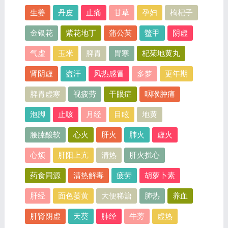
生姜
丹皮
止痛
甘草
孕妇
枸杞子
金银花
紫花地丁
蒲公英
鳖甲
阴虚
气虚
玉米
脾胃
胃寒
杞菊地黄丸
肾阴虚
盗汗
风热感冒
多梦
更年期
脾胃虚寒
视疲劳
干眼症
咽喉肿痛
泡脚
止咳
月经
目眩
地黄
腰膝酸软
心火
肝火
肺火
虚火
心烦
肝阳上亢
清热
肝火扰心
药食同源
清热解毒
疲劳
胡萝卜素
肝经
面色萎黄
大便稀溏
肺热
养血
肝肾阴虚
天葵
肺经
牛蒡
虚热