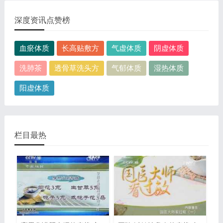
出的淋巴癌，图片尺寸390x378像素，格式是JPG...
深度资讯点赞榜
血瘀体质
长高贴敷方
气虚体质
阴虚体质
洗肺茶
透骨草洗头方
气郁体质
湿热体质
阳虚体质
栏目最热