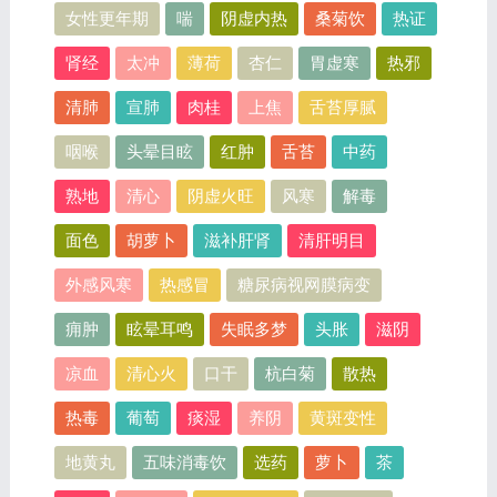
女性更年期
喘
阴虚内热
桑菊饮
热证
肾经
太冲
薄荷
杏仁
胃虚寒
热邪
清肺
宣肺
肉桂
上焦
舌苔厚腻
咽喉
头晕目眩
红肿
舌苔
中药
熟地
清心
阴虚火旺
风寒
解毒
面色
胡萝卜
滋补肝肾
清肝明目
外感风寒
热感冒
糖尿病视网膜病变
痈肿
眩晕耳鸣
失眠多梦
头胀
滋阴
凉血
清心火
口干
杭白菊
散热
热毒
葡萄
痰湿
养阴
黄斑变性
地黄丸
五味消毒饮
选药
萝卜
茶