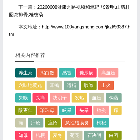
下一篇：
20260608健康之路视频和笔记:张景明,山药桂
圆炖排骨,桂枝汤
本文地址：
http://www.100yangsheng.com/jkzl/93387.h
tml
相关内容推荐
养生茶
泻白散
感冒
糖尿病
高血压
六味地黄丸
耳鸣
遗精
咳嗽
上火
失眠
头痛
决明子
发热
血压
钩藤
酸枣仁
珍珠母
眩晕
头晕
肺炎
疖
痈
疔疮
痤疮
急性结膜炎
枸杞
知母
桔梗
麦冬
菊花
石决明
白芍