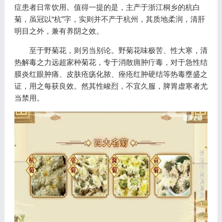
症患者日常饮用。值得一提的是，主产于浙江桐乡的杭白
菊，虽冠以“杭”字，实则并不产于杭州，其质地柔润，清肝
明目之外，兼有养阴之效。
至于野菊花，则另当别论。野菊花味极苦、性大寒，清
热解毒之力远超家种菊花，专于消散痈肿疔毒，对于急性结
膜炎红眼肿痛、皮肤疮疡化脓、痤疮红肿硬结等热毒壅盛之
证，用之每获良效。然其性峻烈，不宜久服，脾胃虚寒者尤
当禁用。