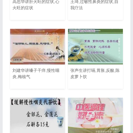
高思华讲肝火旺的症状,心
王琦,过敏性鼻炎的症状,自
火旺的症状
我疗法
刘建华讲嗓子干痒,慢性咽
张声生讲打嗝,胃胀,反酸,陈
炎,梅核气
皮萝卜饮