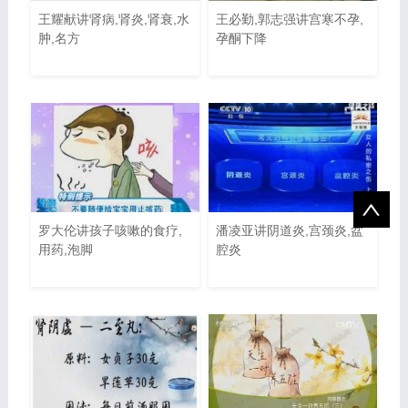
王耀献讲肾病,肾炎,肾衰,水
王必勤,郭志强讲宫寒不孕,
肿,名方
孕酮下降
罗大伦讲孩子咳嗽的食疗,
潘凌亚讲阴道炎,宫颈炎,盆
用药,泡脚
腔炎