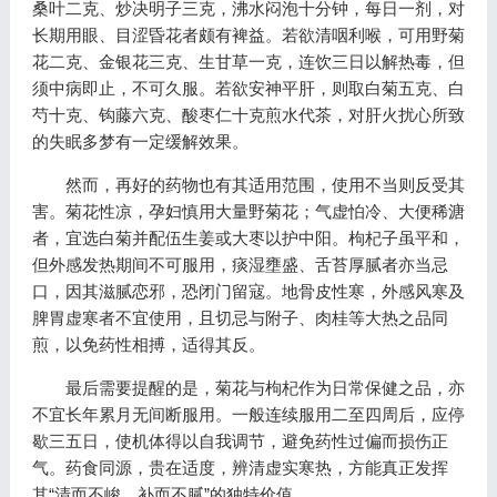
桑叶二克、炒决明子三克，沸水闷泡十分钟，每日一剂，对
长期用眼、目涩昏花者颇有裨益。若欲清咽利喉，可用野菊
花二克、金银花三克、生甘草一克，连饮三日以解热毒，但
须中病即止，不可久服。若欲安神平肝，则取白菊五克、白
芍十克、钩藤六克、酸枣仁十克煎水代茶，对肝火扰心所致
的失眠多梦有一定缓解效果。
然而，再好的药物也有其适用范围，使用不当则反受其
害。菊花性凉，孕妇慎用大量野菊花；气虚怕冷、大便稀溏
者，宜选白菊并配伍生姜或大枣以护中阳。枸杞子虽平和，
但外感发热期间不可服用，痰湿壅盛、舌苔厚腻者亦当忌
口，因其滋腻恋邪，恐闭门留寇。地骨皮性寒，外感风寒及
脾胃虚寒者不宜使用，且切忌与附子、肉桂等大热之品同
煎，以免药性相搏，适得其反。
最后需要提醒的是，菊花与枸杞作为日常保健之品，亦
不宜长年累月无间断服用。一般连续服用二至四周后，应停
歇三五日，使机体得以自我调节，避免药性过偏而损伤正
气。药食同源，贵在适度，辨清虚实寒热，方能真正发挥
其“清而不峻，补而不腻”的独特价值。