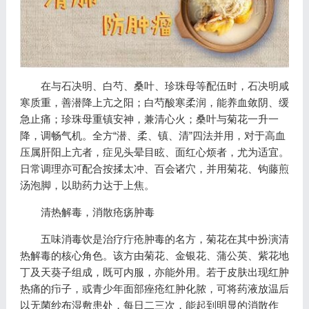
在与石决明、白芍、桑叶、珍珠母等配伍时，石决明咸
寒质重，善潜降上亢之阳；白芍酸寒柔润，能养血敛阴、缓
急止痛；珍珠母重镇安神，兼清心火；桑叶与菊花一升一
降，调畅气机。全方“潜、柔、镇、清”四法并用，对于高血
压属肝阳上亢者，症见头晕目眩、面红心烦者，尤为适宜。
日常调理亦可配合按揉太冲、百会诸穴，并用菊花、钩藤煎
汤泡脚，以助药力达于上焦。
清热解毒，消散疮疡肿毒
五味消毒饮是治疗疔疮肿毒的名方，菊花在其中扮演清
热解毒的核心角色。该方由菊花、金银花、蒲公英、紫花地
丁及天葵子组成，既可内服，亦能外用。若于皮肤出现红肿
热痛的疖子，或青少年面部痤疮红肿化脓，可将药液放温后
以无菌纱布湿敷患处，每日二三次，能起到明显的消散作