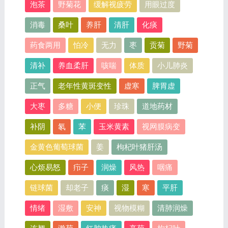
泡茶
野菊花
缓解视疲劳
用眼过度
消毒
桑叶
养肝
清肝
化痰
药食两用
怕冷
无力
枣
贡菊
野菊
清补
养血柔肝
咳喘
体质
小儿肺炎
正气
老年性黄斑变性
虚寒
脾胃虚
大枣
多糖
小便
珍珠
道地药材
补阴
氡
苯
玉米黄素
视网膜病变
金黄色葡萄球菌
姜
枸杞叶猪肝汤
心烦易怒
疖子
润燥
风热
咽痛
链球菌
却老子
痰
湿
寒
平肝
情绪
湿敷
安神
视物模糊
清肺润燥