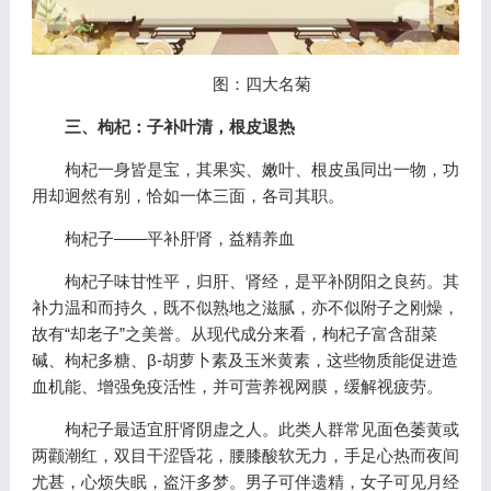
图：四大名菊
三、枸杞：子补叶清，根皮退热
枸杞一身皆是宝，其果实、嫩叶、根皮虽同出一物，功
用却迥然有别，恰如一体三面，各司其职。
枸杞子——平补肝肾，益精养血
枸杞子味甘性平，归肝、肾经，是平补阴阳之良药。其
补力温和而持久，既不似熟地之滋腻，亦不似附子之刚燥，
故有“却老子”之美誉。从现代成分来看，枸杞子富含甜菜
碱、枸杞多糖、β-胡萝卜素及玉米黄素，这些物质能促进造
血机能、增强免疫活性，并可营养视网膜，缓解视疲劳。
枸杞子最适宜肝肾阴虚之人。此类人群常见面色萎黄或
两颧潮红，双目干涩昏花，腰膝酸软无力，手足心热而夜间
尤甚，心烦失眠，盗汗多梦。男子可伴遗精，女子可见月经