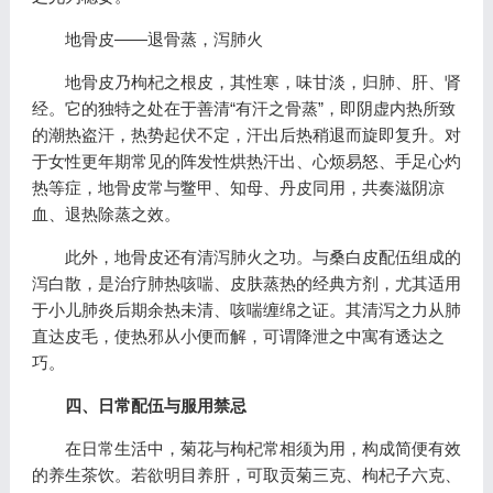
地骨皮——退骨蒸，泻肺火
地骨皮乃枸杞之根皮，其性寒，味甘淡，归肺、肝、肾
经。它的独特之处在于善清“有汗之骨蒸”，即阴虚内热所致
的潮热盗汗，热势起伏不定，汗出后热稍退而旋即复升。对
于女性更年期常见的阵发性烘热汗出、心烦易怒、手足心灼
热等症，地骨皮常与鳖甲、知母、丹皮同用，共奏滋阴凉
血、退热除蒸之效。
此外，地骨皮还有清泻肺火之功。与桑白皮配伍组成的
泻白散，是治疗肺热咳喘、皮肤蒸热的经典方剂，尤其适用
于小儿肺炎后期余热未清、咳喘缠绵之证。其清泻之力从肺
直达皮毛，使热邪从小便而解，可谓降泄之中寓有透达之
巧。
四、日常配伍与服用禁忌
在日常生活中，菊花与枸杞常相须为用，构成简便有效
的养生茶饮。若欲明目养肝，可取贡菊三克、枸杞子六克、