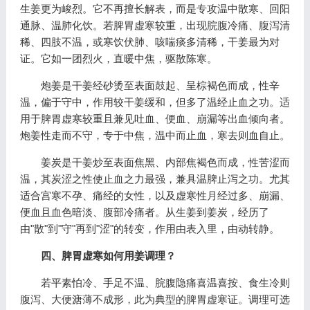
生姜更为峻烈。它不再擅长解表，而是专攻温中散寒、回阳
通脉、温肺化饮。若脾胃虚寒较重，出现脘腹冷痛、腹泻清
稀、四肢不温，或寒饮伏肺、咳喘痰多清稀，干姜最为对
证。它如一团烈火，直暖中焦，驱散陈寒。
炮姜是干姜经砂烫至表面鼓起、呈棕褐色而成，性辛
温，偏于守中，作用较干姜缓和，但多了温经止血之功。适
用于脾胃虚寒较重且兼见吐血、便血、崩漏等出血倾向者。
炮姜性走而不守，专于中焦，温中而止血，寒去则血自止。
姜炭是干姜炒至表面焦黑、内部焦褐色而成，性苦涩而
温，其炭涩之性使止血之力最强，兼具温脾止泻之功。尤其
适合宫寒不孕、痛经的女性，以及虚寒性月经过多、崩漏、
便血且血色暗淡、腹部冷痛者。从生姜到姜炭，经历了
由"散"到"守"再到"涩"的转变，作用由表入里，由动转静。
四、脾胃虚寒如何用姜调理？
若平素怕冷、手足不温、脘腹隐痛喜温喜按、食生冷则
腹泻、大便溏薄不成形，此为典型的脾胃虚寒证。调理可选