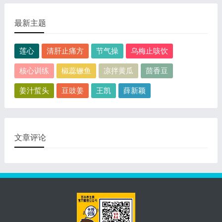
最新主题
莲心
清肝止痛方
节气操
乌梅止咳饮
核心训练
椒蕊鳜鱼
凉拌黄瓜
茴香豆
姜汁蜇头
豆豉姜
王凯
薛新颖
文章评论