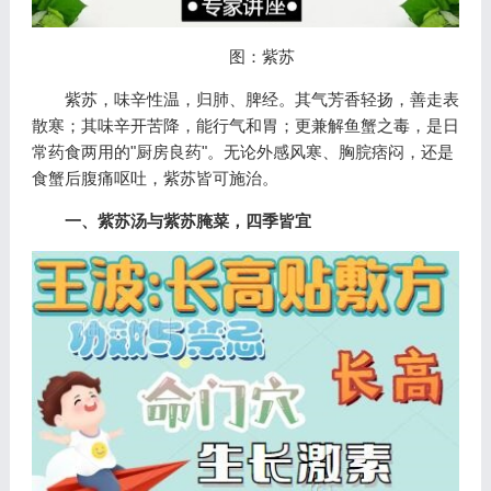
图：紫苏
紫苏，味辛性温，归肺、脾经。其气芳香轻扬，善走表
散寒；其味辛开苦降，能行气和胃；更兼解鱼蟹之毒，是日
常药食两用的"厨房良药"。无论外感风寒、胸脘痞闷，还是
食蟹后腹痛呕吐，紫苏皆可施治。
一、紫苏汤与紫苏腌菜，四季皆宜