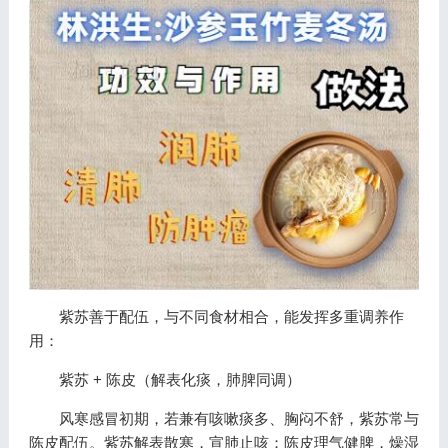
紫苏善于配伍，与不同食材相合，能发挥多重调养作
用：
紫苏 + 陈皮（解表化痰，肺脾同调）
风寒感冒初期，若兼有咳嗽痰多、胸闷不舒，紫苏常与
陈皮配伍。紫苏解表散寒，宣肺止咳；陈皮理气健脾，燥湿