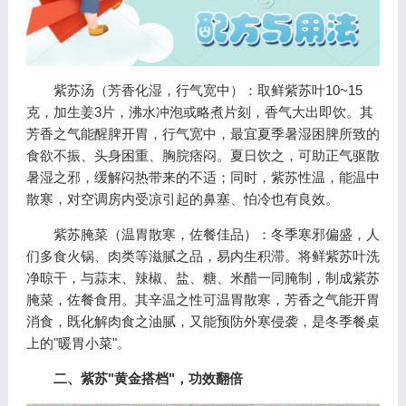
紫苏汤（芳香化湿，行气宽中）：取鲜紫苏叶10~15
克，加生姜3片，沸水冲泡或略煮片刻，香气大出即饮。其
芳香之气能醒脾开胃，行气宽中，最宜夏季暑湿困脾所致的
食欲不振、头身困重、胸脘痞闷。夏日饮之，可助正气驱散
暑湿之邪，缓解闷热带来的不适；同时，紫苏性温，能温中
散寒，对空调房内受凉引起的鼻塞、怕冷也有良效。
紫苏腌菜（温胃散寒，佐餐佳品）：冬季寒邪偏盛，人
们多食火锅、肉类等滋腻之品，易内生积滞。将鲜紫苏叶洗
净晾干，与蒜末、辣椒、盐、糖、米醋一同腌制，制成紫苏
腌菜，佐餐食用。其辛温之性可温胃散寒，芳香之气能开胃
消食，既化解肉食之油腻，又能预防外寒侵袭，是冬季餐桌
上的"暖胃小菜"。
二、紫苏"黄金搭档"，功效翻倍