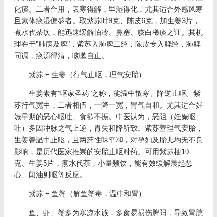
化痰。二者合用，表寒得解，里湿得化，尤其适合外感风寒
且素体痰湿偏盛者。取紫苏叶9克、陈皮6克，加生姜3片，
煮水代茶饮，能迅速缓解怕冷、鼻塞、咳白稀痰之证。其机
理在于"肺病及脾"，紫苏入肺脾二经，陈皮专入脾经，肺脾
同调，痰源得清，咳嗽自止。
紫苏 + 生姜（行气止呕，理气安胎）
生姜素有"呕家圣药"之称，能温中散寒、降逆止呕。紫
苏行气宽中，二者相伍，一降一宽，胃气自和。尤其适合妊
娠早期的恶心呕吐、食欲不振。中医认为，恶阻（妊娠呕
吐）多因冲脉之气上逆，胃失和降所致。紫苏善理气安胎，
生姜善温中止呕，且两药性味平和，对孕妇及胎儿均无不良
影响，是历代医家推崇的安胎止呕对药。可用紫苏梗10
克、生姜5片，煮水代茶，小量频饮，能有效缓解晨起恶
心、闻油则呕等反应。
紫苏 + 鱼蟹（解鱼蟹毒，温中和胃）
鱼、虾、蟹多为寒凉水族，多食易损伤脾阳，导致胃脘