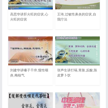
高思华讲肝火旺的症状,心
王琦,过敏性鼻炎的症状,自
火旺的症状
我疗法
刘建华讲嗓子干痒,慢性咽
张声生讲打嗝,胃胀,反酸,陈
炎,梅核气
皮萝卜饮