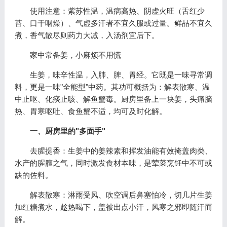
使用注意：紫苏性温，温病高热、阴虚火旺（舌红少
苔、口干咽燥）、气虚多汗者不宜久服或过量。鲜品不宜久
煮，香气散尽则药力大减，入汤剂宜后下。
家中常备姜，小麻烦不用慌
生姜，味辛性温，入肺、脾、胃经。它既是一味寻常调
料，更是一味"全能型"中药。其功可概括为：解表散寒、温
中止呕、化痰止咳、解鱼蟹毒。厨房里备上一块姜，头痛脑
热、胃寒呕吐、食鱼蟹不适，均可及时化解。
一、厨房里的"多面手"
去腥提香：生姜中的姜辣素和挥发油能有效掩盖肉类、
水产的腥膻之气，同时激发食材本味，是荤菜烹饪中不可或
缺的佐料。
解表散寒：淋雨受风、吹空调后鼻塞怕冷，切几片生姜
加红糖煮水，趁热喝下，盖被出点小汗，风寒之邪即随汗而
解。