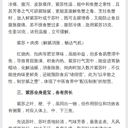
冷痛、腹泻、皮肤瘙痒。紫苏性温，能中和鱼蟹之寒性，且
其芳香之气可辟腥除腻，更能直接解鱼蟹之毒。烹饪鱼蟹
时，放入鲜紫苏叶或干苏叶，既可去腥增香，又能防止食后
腹胀腹痛。若不慎食蟹过多，腹部冷痛，急用紫苏15克、
生姜10克，浓煎温服，立可缓解。
紫苏 + 肉类（解腻消胀，畅达气机）
红烧肉、扣肉等肥甘厚味，虽能补益，但多食易壅滞中
焦，导致胃脘胀满、积食内热。紫苏行气宽中，能促进胃肠
蠕动，化解油腻，消食除胀。炖肉时加入数片紫苏叶，不仅
能使肉味更鲜美，还能预防食后"堵得慌"。此为"以辛散之
性，制甘腻之壅"，体现了中医食养中"配伍制衡"的智慧。
三、紫苏全身是宝，各有所长
紫苏之叶、梗、子，虽同出一物，但作用部位和功效各
有侧重，对应人体上、中、下三焦。
先说苏叶。苏叶质地轻清，气味芳香，最善走表。凡风