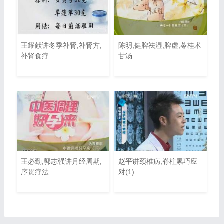
王耀献讲冬季补肾,补肾方,
陈明,健脾祛湿,脾虚,苓桂术
补肾食疗
甘汤
王必勤,郭志强讲月经周期,
赵平讲颈椎病,脊柱累巧应
序贯疗法
对(1)