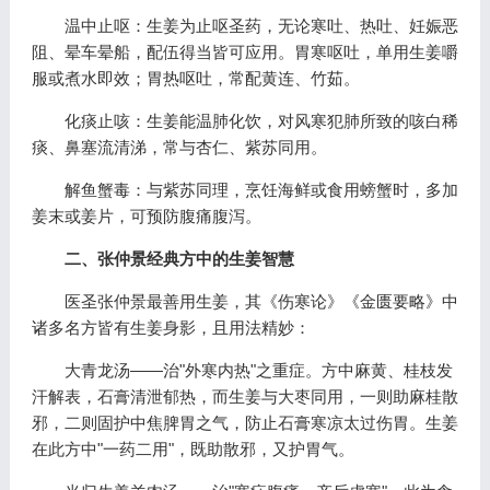
温中止呕：生姜为止呕圣药，无论寒吐、热吐、妊娠恶
阻、晕车晕船，配伍得当皆可应用。胃寒呕吐，单用生姜嚼
服或煮水即效；胃热呕吐，常配黄连、竹茹。
化痰止咳：生姜能温肺化饮，对风寒犯肺所致的咳白稀
痰、鼻塞流清涕，常与杏仁、紫苏同用。
解鱼蟹毒：与紫苏同理，烹饪海鲜或食用螃蟹时，多加
姜末或姜片，可预防腹痛腹泻。
二、张仲景经典方中的生姜智慧
医圣张仲景最善用生姜，其《伤寒论》《金匮要略》中
诸多名方皆有生姜身影，且用法精妙：
大青龙汤——治"外寒内热"之重症。方中麻黄、桂枝发
汗解表，石膏清泄郁热，而生姜与大枣同用，一则助麻桂散
邪，二则固护中焦脾胃之气，防止石膏寒凉太过伤胃。生姜
在此方中"一药二用"，既助散邪，又护胃气。