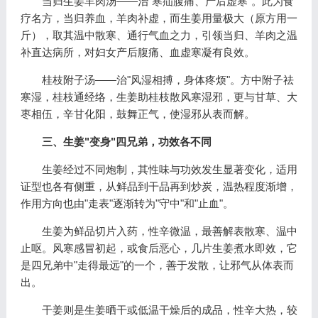
当归生姜羊肉汤——治"寒疝腹痛、产后虚寒"。此为食
疗名方，当归养血，羊肉补虚，而生姜用量极大（原方用一
斤），取其温中散寒、通行气血之力，引领当归、羊肉之温
补直达病所，对妇女产后腹痛、血虚寒凝有良效。
桂枝附子汤——治"风湿相搏，身体疼烦"。方中附子祛
寒湿，桂枝通经络，生姜助桂枝散风寒湿邪，更与甘草、大
枣相伍，辛甘化阳，鼓舞正气，使湿邪从表而解。
三、生姜"变身"四兄弟，功效各不同
生姜经过不同炮制，其性味与功效发生显著变化，适用
证型也各有侧重，从鲜品到干品再到炒炭，温热程度渐增，
作用方向也由"走表"逐渐转为"守中"和"止血"。
生姜为鲜品切片入药，性辛微温，最善解表散寒、温中
止呕。风寒感冒初起，或食后恶心，几片生姜煮水即效，它
是四兄弟中"走得最远"的一个，善于发散，让邪气从体表而
出。
干姜则是生姜晒干或低温干燥后的成品，性辛大热，较