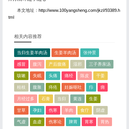
本文地址：
http://www.100yangsheng.com/jkzl/93389.h
tml
相关内容推荐
当归生姜羊肉汤
生姜羊肉汤
张仲景
感冒
腹泻
产后腹痛
湿邪
三子养亲汤
咳嗽
失眠
头痛
痛经
陈皮
干姜
桂枝
腹胀
痔疮
妊娠呕吐
疖
痈
月经过多
石膏
当归
黄连
生姜
甘草
孕妇
伤寒
羊肉
食疗
阴虚
气虚
血虚
伤寒论
脾胃
胃寒
胃热