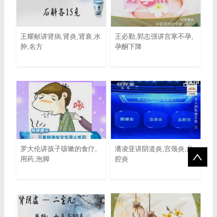
王耀献讲肾病,肾炎,肾衰,水
王必勤,郭志强讲宫寒不孕,
肿,名方
孕酮下降
罗大伦讲孩子咳嗽的食疗,
潘凌亚讲阴道炎,宫颈炎,盆
用药,泡脚
腔炎