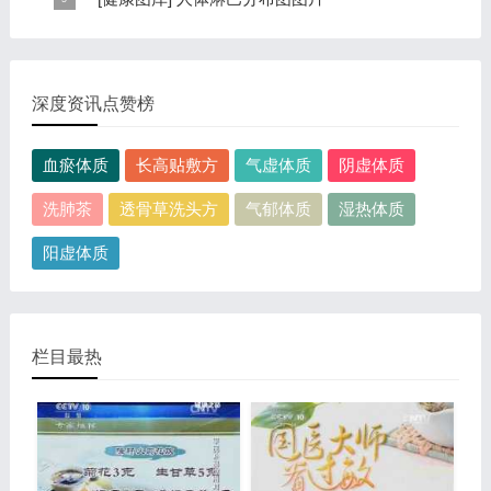
规律是，与面颊相应的穴位在耳垂；与上肢相...
表现，这种情况通常是慢性病的征兆，如慢性萎缩性胃
这是关于人体淋巴分布图的图片，图片所在的文章是：
炎、慢性贫血、慢性结肠炎等。但手掌发黄同样...
20120910天天养生视频和笔记:何裕民讲淋巴瘤,癌,重压
出的淋巴癌，图片尺寸390x378像素，格式是JPG...
深度资讯点赞榜
血瘀体质
长高贴敷方
气虚体质
阴虚体质
洗肺茶
透骨草洗头方
气郁体质
湿热体质
阳虚体质
栏目最热