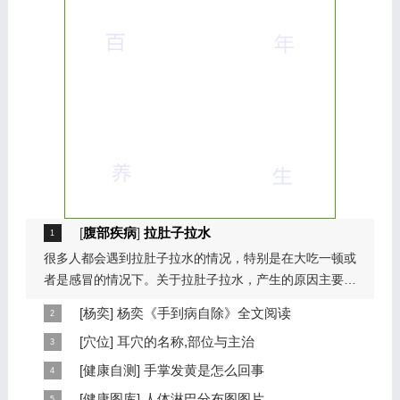
[
腹部疾病
]
拉肚子拉水
很多人都会遇到拉肚子拉水的情况，特别是在大吃一顿或
者是感冒的情况下。关于拉肚子拉水，产生的原因主要是
因为饮食问题，或者是因为肠胃问题。本页包...
[
杨奕
]
杨奕《手到病自除》全文阅读
本页提供杨奕手到病自除全文阅读。包括完整目录、共计
[
穴位
]
耳穴的名称,部位与主治
6大章，66个小节的详细内容。涉及到全身的各个反射
耳穴在耳郭的分布有一定规律，耳穴在耳郭的分布犹如一
[
健康自测
]
手掌发黄是怎么回事
区，以及自然疗法、反射区疗法、食疗等。另外...
个倒置在子宫内的胎儿，头部朝下，臀部朝上。其分布的
手掌发黄，一般是血管内血液不充盈或是皮肤营养不良的
[
健康图库
]
人体淋巴分布图图片