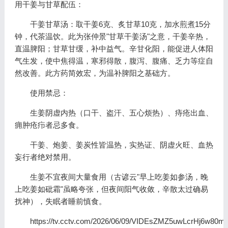
用干姜与甘草配伍：
干姜甘草汤：取干姜6克、炙甘草10克，加水煎煮15分
钟，代茶温饮。此为张仲景"甘草干姜汤"之意，干姜辛热，
直温脾阳；甘草甘缓，补中益气。辛甘化阳，能促进人体阳
气生发，使中焦得温，寒邪得散，腹泻、腹痛、乏力等症自
然改善。此方药简效宏，为温补脾阳之基础方。
使用禁忌：
生姜阴虚内热（口干、盗汗、五心烦热）、痔疮出血、
痈肿疮疖者忌多食。
干姜、炮姜、姜炭性皆温热，实热证、阴虚火旺、血热
妄行者绝对禁用。
生姜不宜夜间大量食用（古谚云"早上吃姜如参汤，晚
上吃姜如砒霜"虽略夸张，但夜间阳气收敛，辛散太过确易
扰神），失眠者睡前慎食。
https://tv.cctv.com/2026/06/09/VIDEsZMZ5uwLcrHj6w80m