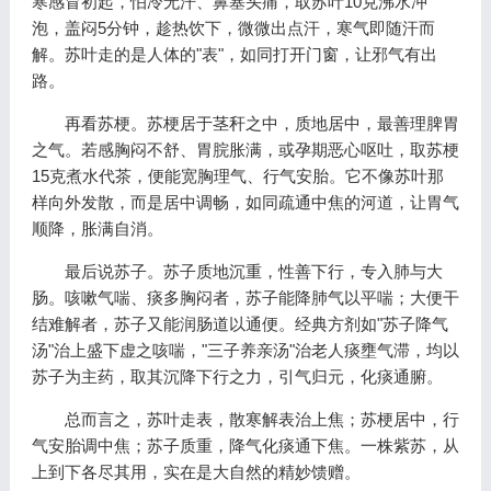
寒感冒初起，怕冷无汗、鼻塞头痛，取苏叶10克沸水冲
泡，盖闷5分钟，趁热饮下，微微出点汗，寒气即随汗而
解。苏叶走的是人体的"表"，如同打开门窗，让邪气有出
路。
再看苏梗。苏梗居于茎秆之中，质地居中，最善理脾胃
之气。若感胸闷不舒、胃脘胀满，或孕期恶心呕吐，取苏梗
15克煮水代茶，便能宽胸理气、行气安胎。它不像苏叶那
样向外发散，而是居中调畅，如同疏通中焦的河道，让胃气
顺降，胀满自消。
最后说苏子。苏子质地沉重，性善下行，专入肺与大
肠。咳嗽气喘、痰多胸闷者，苏子能降肺气以平喘；大便干
结难解者，苏子又能润肠道以通便。经典方剂如"苏子降气
汤"治上盛下虚之咳喘，"三子养亲汤"治老人痰壅气滞，均以
苏子为主药，取其沉降下行之力，引气归元，化痰通腑。
总而言之，苏叶走表，散寒解表治上焦；苏梗居中，行
气安胎调中焦；苏子质重，降气化痰通下焦。一株紫苏，从
上到下各尽其用，实在是大自然的精妙馈赠。