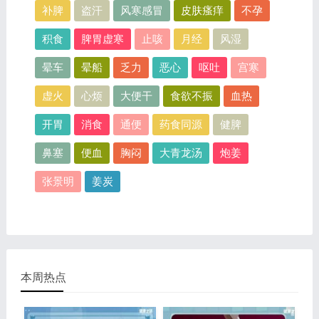
补脾
盗汗
风寒感冒
皮肤瘙痒
不孕
积食
脾胃虚寒
止咳
月经
风湿
晕车
晕船
乏力
恶心
呕吐
宫寒
虚火
心烦
大便干
食欲不振
血热
开胃
消食
通便
药食同源
健脾
鼻塞
便血
胸闷
大青龙汤
炮姜
张景明
姜炭
本周热点