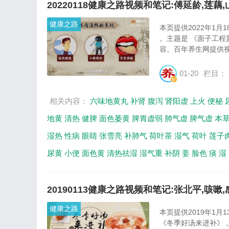
20220118健康之路视频和笔记:傅延龄,莲藕,
健康之路
本页提供2022年1月
。主题是 《面子工程
容。百年养生网提供视
01-20
栏目：
相关内容：
六味地黄丸
补肾
腹泻
肾阳虚
上火
便秘
地黄
清热
健脾
面色萎黄
脾胃虚弱
肺气虚
脾气虚
本
湿热
性病
眼睛
张雪亮
补肺气
荷叶茶
湿气
荷叶
莲子
尿黄
小便
面色黄
清热祛湿
湿气重
补阴
姜
脸色
痰
湿
20190113健康之路视频和笔记:张北平,咳嗽,
健康之路
本页提供2019年1月
《冬季好汤来进补》