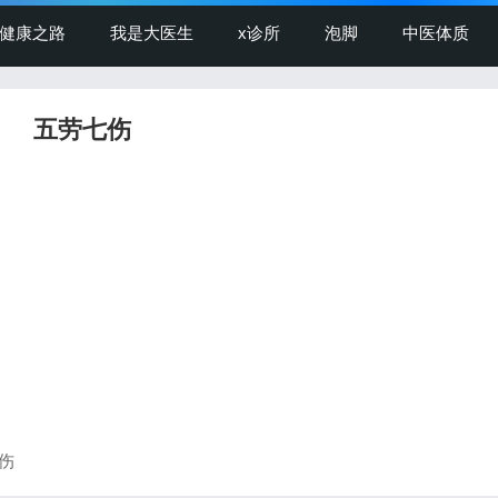
健康之路
我是大医生
x诊所
泡脚
中医体质
五劳七伤
七伤