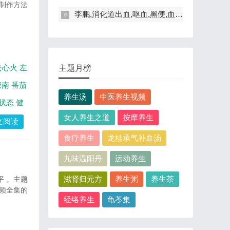
制作方法
李鹏,消化道出血,呕血,黑便,血便,水肿
去心火
左
主题月榜
康南
番茄
养生汤
中医养生视频
状态
健
女人养生之道
按摩养生
文阅读
食疗养生
龙桂承气补血汤
九味温阳丹
运动养生
滋肾归元方
养生粥
养生茶
平 。主题
频全集的
经络养生
龟苓集