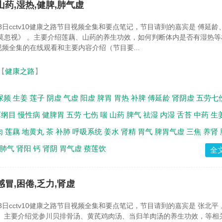
山药,湿热,健脾,肺气虚
18日cctv10健康之路节目视频全集和要点笔记，节目请到的嘉宾是 傅延龄
莫忽视》 。主要介绍莲藕、山药的养生功效，如何判断体内是否有湿热等
频全集的在线观看和主要内容介绍（节目要...
【
健康之路
】
尿频
生姜
莲子
阴虚
气虚
阳虚
脾胃
胃热
补脾
傅延龄
肾阴虚
五劳七
草纲目
慢性病
健脾胃
五劳
七伤
喘
山药
脾气
祛湿
内湿
舌苔
中药
生
肉
莲藕
地黄丸
茶
补肺
呼吸系统
姜水
肾精
胃气
脾胃气虚
三焦
养肾
肺气
肾阳
钙
肾阴
胃气虚
蓣莲饮
全
感冒,困倦,乏力,肾虚
13日cctv10健康之路节目视频全集和要点笔记，节目请到的嘉宾是 张北平
 。主要介绍党参川贝排骨汤、黄芪鸡肉汤、当归羊肉汤的养生功效，等相