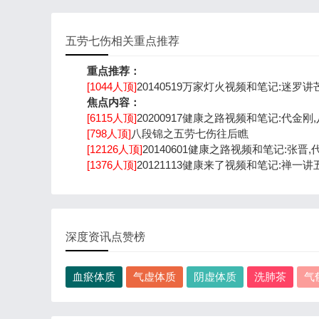
五劳七伤相关重点推荐
重点推荐：
[1044人顶]
20140519万家灯火视频和笔记:迷罗
焦点内容：
[6115人顶]
20200917健康之路视频和笔记:代金刚
[798人顶]
八段锦之五劳七伤往后瞧
[12126人顶]
20140601健康之路视频和笔记:张晋
[1376人顶]
20121113健康来了视频和笔记:禅一
深度资讯点赞榜
血瘀体质
气虚体质
阴虚体质
洗肺茶
气