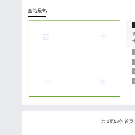
全站最热
包
外
相
样
J
共
3
页
53
条
首页