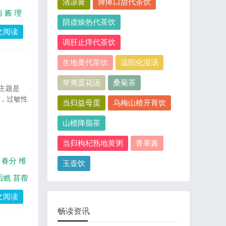
清凉膏
脾瘅口甜代茶饮
病
酱
理
阴虚燥热代茶饮
文阅读
调肝止痒代茶饮
生地黄代茶饮
温阳化湿汤
辛夷蛋花汤
桑菊茶
。主题是
生，过敏性
当归益母蛋
乌梅山楂开胃饮
山楂降脂茶
当归枸杞熟地黄粥
青果酱
春分
维
玉壶饮
后瞧
苜蓿
文阅读
畅读资讯