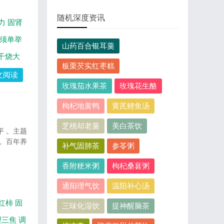
随机深度资讯
力
固肾
须单举
山药百合银耳羹
干烧大
板栗芡实红枣糕
文阅读
玫瑰茄水果茶
玫瑰花生酪
枸杞地黄鸭
黄芪鲤鱼汤
芝桃却老羹
美白茶饮
平 。主题
。百年养
补气固肺茶
参苓粥
香附粳米粥
枸杞桑葚粥
通阳理气饮
温阳补心汤
红柿
固
三味化湿饮
提神醒脑茶
理三焦
调