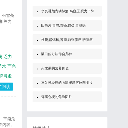
李良讲颅内动脉瘤,高血压,视力下降
、张雪亮
相关内
田艳涛,胃酸,胃癌,胃炎,胃溃疡
杜鹏,盛锡楠,肾癌,前列腺癌,膀胱癌
漱口的方法你会几种
伤
乏力
姜水
面色
火龙果的营养价值
脾胃虚
三叉神经痛的面部按摩穴位图图片
文阅读
远离心梗的危险图片
 。主题是
关内容。