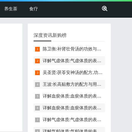
养生茶
食疗
深度资讯新购榜
陈卫衡:补肾壮骨汤的功效与作用,配方与禁忌,髋关节损伤,腿脚不便
详解气虚体质:气虚体质的表现症状,自测题,怎么调理,食疗药膳
吴圣贤:茯苓安神汤的配方,功效与作用,怎么做,不适合的人,失眠
王波:长高贴敷方的配方与用法,功效与禁忌,长高,命门穴,生长激素
详解血瘀体质:血瘀体质的表现症状,自测题,怎么调理,食疗药膳
详解血瘀体质:血瘀体质的表现症状,自测题,怎么调理,食疗药膳
详解气虚体质:气虚体质的表现症状,自测题,怎么调理,食疗药膳
详解气郁体质:气郁体质的表现症状,自测题,怎么调理,食疗药膳