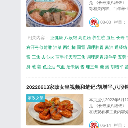
是 《长寿操八段锦》
等相关内容。百年养生
08-03
栏目：
相关内容：
亚健康
八段锦
高血压
养生桩
血压
长寿
右开弓似射雕
油菜
西红柿
固肾
调理脾胃
酱油
通经络
酱
三焦
去心火
两手托天理三焦
调理脾胃须单举
五劳
身
葱
姜
色拉油
气血
治未病
酱
理三焦
糖
涎
胡增平
20220613家政女皇视频和笔记:胡增平,八
家政女皇
本页提供2022年6
是 《长寿操八段锦》
在线观看和主要内容介
06-14
栏目：