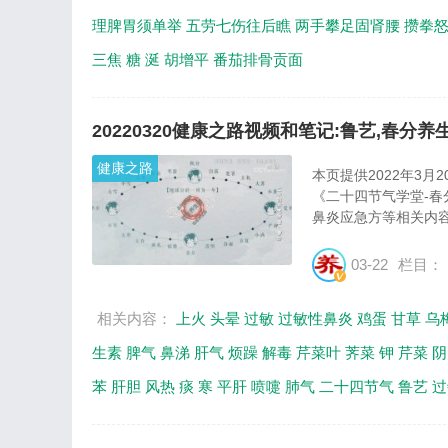
理脾胃须单举
五劳七伤往后瞧
两手攀足固肾腰
攒拳
三焦
糖
涎
胡增平
番茄排骨贡面
20220320健康之路视频和笔记:鲁艺,春分
健康之路
本页提供2022年3月
《二十四节气学堂-春
鼻炎应急方等相关内容
03-22
栏目：
相关内容：
上火
头晕
过敏
过敏性鼻炎
鸡蛋
甘草
乌
生素
脾气
鼻涕
肝气
烦躁
解毒
芹菜叶
荠菜
钾
芹菜
阴
苯
肝胆
风热
痰
寒
平肝
喷嚏
肺气
二十四节气
鲁艺
过