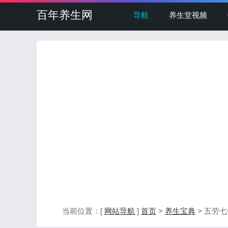
百年养生网
导航
养生堂视频
当前位置：[
网站导航
]
首页
>
养生宝典
> 五劳