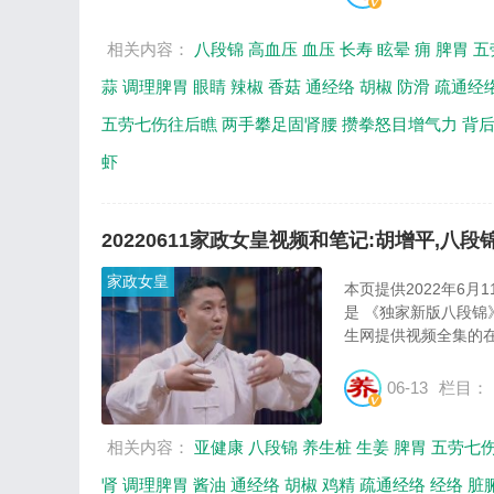
相关内容：
八段锦
高血压
血压
长寿
眩晕
痈
脾胃
五
蒜
调理脾胃
眼睛
辣椒
香菇
通经络
胡椒
防滑
疏通经
五劳七伤往后瞧
两手攀足固肾腰
攒拳怒目增气力
背
虾
20220611家政女皇视频和笔记:胡增平,八段
家政女皇
本页提供2022年6
是 《独家新版八段锦
生网提供视频全集的在
06-13
栏目：
相关内容：
亚健康
八段锦
养生桩
生姜
脾胃
五劳七
肾
调理脾胃
酱油
通经络
胡椒
鸡精
疏通经络
经络
脏