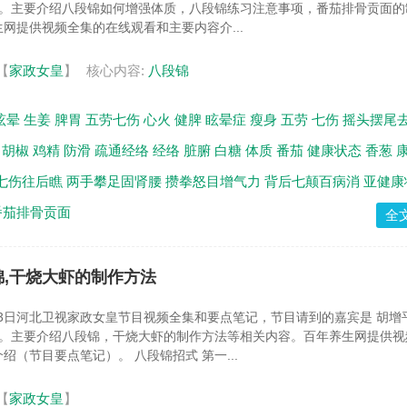
 。主要介绍八段锦如何增强体质，八段锦练习注意事项，番茄排骨贡面的
网提供视频全集的在线观看和主要内容介...
【
家政女皇
】
核心内容:
八段锦
眩晕
生姜
脾胃
五劳七伤
心火
健脾
眩晕症
瘦身
五劳
七伤
摇头摆尾
胡椒
鸡精
防滑
疏通经络
经络
脏腑
白糖
体质
番茄
健康状态
香葱
七伤往后瞧
两手攀足固肾腰
攒拳怒目增气力
背后七颠百病消
亚健康
番茄排骨贡面
全
段锦,干烧大虾的制作方法
月13日河北卫视家政女皇节目视频全集和要点笔记，节目请到的嘉宾是 胡增
 。主要介绍八段锦，干烧大虾的制作方法等相关内容。百年养生网提供视
绍（节目要点笔记）。 八段锦招式 第一...
【
家政女皇
】