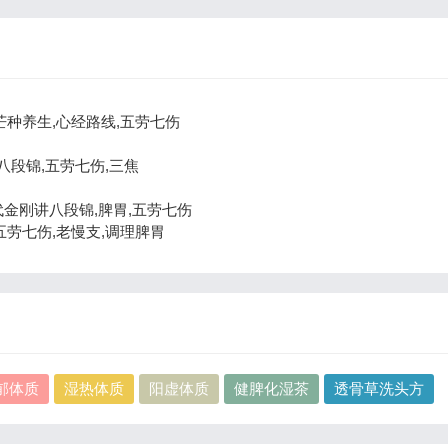
讲芒种养生,心经路线,五劳七伤
,八段锦,五劳七伤,三焦
,代金刚讲八段锦,脾胃,五劳七伤
讲五劳七伤,老慢支,调理脾胃
郁体质
湿热体质
阳虚体质
健脾化湿茶
透骨草洗头方