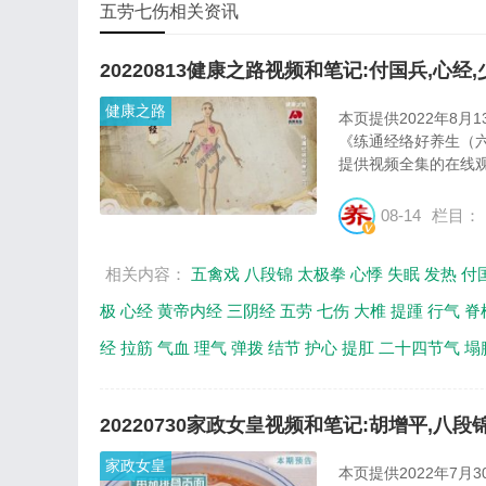
五劳七伤相关资讯
20220813健康之路视频和笔记:付国兵,心经
健康之路
本页提供2022年8月
《练通经络好养生（
提供视频全集的在线观
08-14
栏目：
相关内容：
五禽戏
八段锦
太极拳
心悸
失眠
发热
付
极
心经
黄帝内经
三阴经
五劳
七伤
大椎
提踵
行气
脊
经
拉筋
气血
理气
弹拨
结节
护心
提肛
二十四节气
塌
20220730家政女皇视频和笔记:胡增平,八
家政女皇
本页提供2022年7