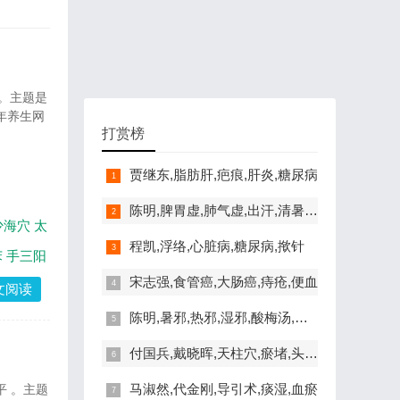
 。主题是
年养生网
打赏榜
贾继东,脂肪肝,疤痕,肝炎,糖尿病
陈明,脾胃虚,肺气虚,出汗,清暑益气汤
少海穴
太
程凯,浮络,心脏病,糖尿病,揿针
苯
手三阳
宋志强,食管癌,大肠癌,痔疮,便血
文阅读
陈明,暑邪,热邪,湿邪,酸梅汤,脾胃虚寒
付国兵,戴晓晖,天柱穴,瘀堵,头晕,失眠
马淑然,代金刚,导引术,痰湿,血瘀
平 。主题