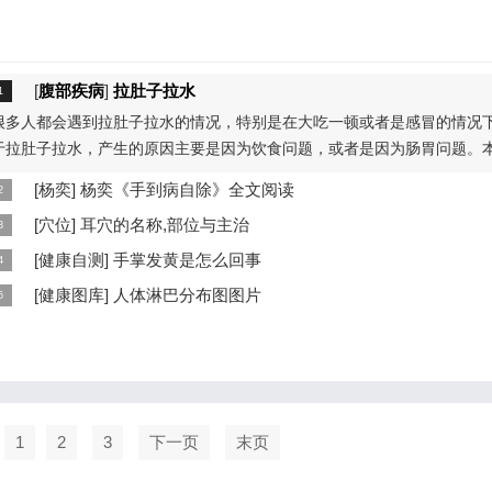
[
腹部疾病
]
拉肚子拉水
很多人都会遇到拉肚子拉水的情况，特别是在大吃一顿或者是感冒的情况
于拉肚子拉水，产生的原因主要是因为饮食问题，或者是因为肠胃问题。
...
[
杨奕
]
杨奕《手到病自除》全文阅读
本页提供杨奕手到病自除全文阅读。包括完整目录、共计6大章，66个小
[
穴位
]
耳穴的名称,部位与主治
细内容。涉及到全身的各个反射区，以及自然疗法、反射区疗法、食疗等
耳穴在耳郭的分布有一定规律，耳穴在耳郭的分布犹如一个倒置在子宫内
[
健康自测
]
手掌发黄是怎么回事
...
儿，头部朝下，臀部朝上。其分布的规律是，与面颊相应的穴位在耳垂；
手掌发黄，一般是血管内血液不充盈或是皮肤营养不良的表现，这种情况
[
健康图库
]
人体淋巴分布图图片
...
慢性病的征兆，如慢性萎缩性胃炎、慢性贫血、慢性结肠炎等。但手掌发
这是关于人体淋巴分布图的图片，图片所在的文章是：20120910天天养
...
和笔记:何裕民讲淋巴瘤,癌,重压出的淋巴癌，图片尺寸390x378像素，格
PG...
1
2
3
下一页
末页