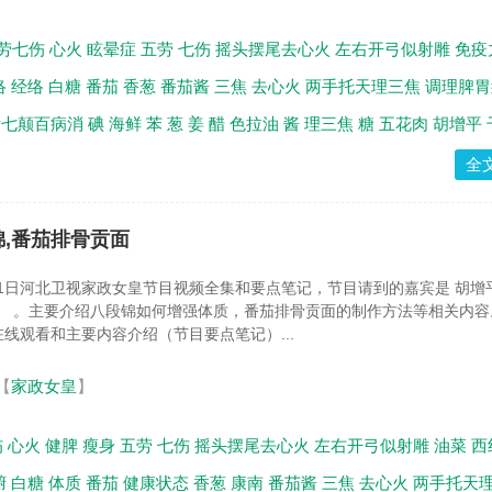
劳七伤
心火
眩晕症
五劳
七伤
摇头摆尾去心火
左右开弓似射雕
免疫
络
经络
白糖
番茄
香葱
番茄酱
三焦
去心火
两手托天理三焦
调理脾胃
后七颠百病消
碘
海鲜
苯
葱
姜
醋
色拉油
酱
理三焦
糖
五花肉
胡增平
全
锦,番茄排骨贡面
月11日河北卫视家政女皇节目视频全集和要点笔记，节目请到的嘉宾是 胡增
》 。主要介绍八段锦如何增强体质，番茄排骨贡面的制作方法等相关内容
线观看和主要内容介绍（节目要点笔记）...
【
家政女皇
】
伤
心火
健脾
瘦身
五劳
七伤
摇头摆尾去心火
左右开弓似射雕
油菜
西
腑
白糖
体质
番茄
健康状态
香葱
康南
番茄酱
三焦
去心火
两手托天