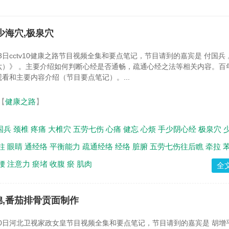
,少海穴,极泉穴
13日cctv10健康之路节目视频全集和要点笔记，节目请到的嘉宾是 付国兵
六）》 。主要介绍如何判断心经是否通畅，疏通心经之法等相关内容。百
看和主要内容介绍（节目要点笔记）。...
【
健康之路
】
国兵
颈椎
疼痛
大椎穴
五劳七伤
心痛
健忘
心烦
手少阴心经
极泉穴
柱
眼睛
通经络
平衡能力
疏通经络
经络
脏腑
五劳七伤往后瞧
牵拉
腰
注意力
瘀堵
收腹
瘀
肌肉
全
段锦,番茄排骨贡面制作
月30日河北卫视家政女皇节目视频全集和要点笔记，节目请到的嘉宾是 胡增