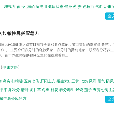
怒目增气力
背后七颠百病消
亚健康状态
健身
葱
姜
色拉油
气血
治未
全
养生,过敏性鼻炎应急方
20日cctv10健康之路节目视频全集和要点笔记，节目请到的嘉宾是 鲁艺 
分》。 主要介绍春分时的奇妙天象，春分时的灵动地象，顺应春分巧养
。百年养生网提供视频全集的在线观看和...
【
健康之路
】
梅
鼻炎
打喷嚏
五劳七伤
肝阳上亢
维生素E
五劳
七伤
风邪
阳气
防风
阳平衡
秋分
清肝
炙甘草
冬至
桃花
春分养生
蝉蜕
茄子
五劳七伤往
敏性鼻炎应急方
全