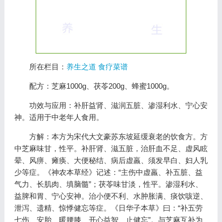
所在栏目：
养生之道
食疗菜谱
配方：芝麻1000g、茯苓200g、蜂蜜1000g。
功效与应用：补肝益肾、滋润五脏、渗湿利水、宁心安
神。适用于中老年人食用。
方解：本方为宋代大文豪苏东坡延缓衰老的饮食方。方
中芝麻味甘，性平。补肝肾、滋五脏，治肝血不足、虚风眩
晕、风痹、瘫痪、大便秘结、病后虚羸、须发早白、妇人乳
少等症。《神农本草经》记述：“主伤中虚羸、补五脏、益
气力、长肌肉、填脑髓”；茯苓味甘淡，性平。渗湿利水、
益脾和胃、宁心安神。治小便不利、水肿胀满、痰饮咳逆、
泄泻、遗精、惊悸健忘等症。《日华子本草》曰：“补五劳
七伤、安胎、暖腰膝、开心益智、止健忘”。与芝麻互补为