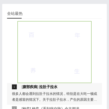
全站最热
[
腹部疾病
]
拉肚子拉水
很多人都会遇到拉肚子拉水的情况，特别是在大吃一顿或
者是感冒的情况下。关于拉肚子拉水，产生的原因主要是
因为饮食问题，或者是因为肠胃问题。本页包...
[
杨奕
]
杨奕《手到病自除》全文阅读