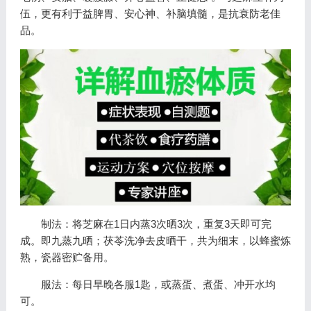
伍，更有利于益脾胃、安心神、补脑填髓，是抗衰防老佳
品。
制法：将芝麻在1日内蒸3次晒3次，重复3天即可完
成。即九蒸九晒；茯苓洗净去皮晒干，共为细末，以蜂蜜炼
熟，瓷器密贮备用。
服法：每日早晚各服1匙，或蒸蛋、煮蛋、冲开水均
可。