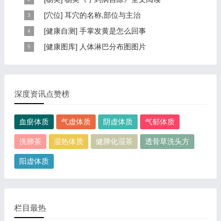
本页提供杨奕手到病自除全文阅读。包括完整目录、共计
[
穴位
]
耳穴的名称,部位与主治
6大章，66个小节的详细内容。涉及到全身的各个反射
耳穴在耳郭的分布有一定规律，耳穴在耳郭的分布犹如一
[
健康自测
]
手掌发黄是怎么回事
区，以及自然疗法、反射区疗法、食疗等。另外...
个倒置在子宫内的胎儿，头部朝下，臀部朝上。其分布的
手掌发黄，一般是血管内血液不充盈或是皮肤营养不良的
[
健康图库
]
人体淋巴分布图图片
规律是，与面颊相应的穴位在耳垂；与上肢相...
表现，这种情况通常是慢性病的征兆，如慢性萎缩性胃
这是关于人体淋巴分布图的图片，图片所在的文章是：
炎、慢性贫血、慢性结肠炎等。但手掌发黄同样...
20120910天天养生视频和笔记:何裕民讲淋巴瘤,癌,重压
出的淋巴癌，图片尺寸390x378像素，格式是JPG...
深度资讯点赞榜
血瘀体质
气虚体质
阴虚体质
气郁体质
洗肺茶
湿热体质
健脾化湿茶
透骨草洗头方
阳虚体质
栏目最热