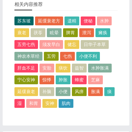
相关内容推荐
苏东坡
延缓衰老方
遗精
便秘
水肿
衰老
茯苓
眩晕
脾胃
泄泻
瘫痪
五劳七伤
须发早白
健忘
日华子本草
神农本草经
五劳
七伤
小便不利
肝血不足
安胎
痰饮
益智
水肿胀满
宁心安神
惊悸
肿胀
蜂蜜
芝麻
延缓衰老
补脑
小便
风痹
胀满
痰
湿
和胃
安神
肌肉