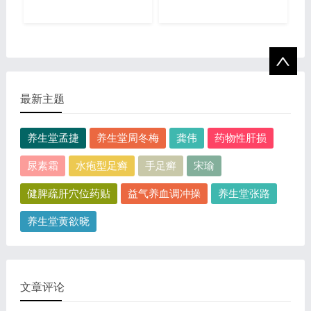
最新主题
养生堂孟捷
养生堂周冬梅
龚伟
药物性肝损
尿素霜
水疱型足癣
手足癣
宋瑜
健脾疏肝穴位药贴
益气养血调冲操
养生堂张路
养生堂黄欲晓
文章评论