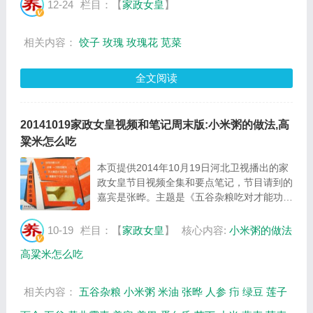
看和主要内容介绍（节目要点笔记）。 苋菜
12-24
栏目：【
家政女皇
】
玫瑰饺的制作方法：苋菜焯水捞出切碎入馅。
用焯...
相关内容：
饺子
玫瑰
玫瑰花
苋菜
全文阅读
20141019家政女皇视频和笔记周末版:小米粥的做法,高
粱米怎么吃
本页提供2014年10月19日河北卫视播出的家
政女皇节目视频全集和要点笔记，节目请到的
嘉宾是张晔。主题是《五谷杂粮吃对才能功效
好》。主要介绍小米油该怎么熬制，高粱的营
养价值，荞麦的营养价值，如何区别新米和陈
10-19
栏目：【
家政女皇
】
核心内容:
小米粥的做法
米等相关内容，百年养生家政女皇提供视频全
高粱米怎么吃
集...
相关内容：
五谷杂粮
小米粥
米油
张晔
人参
疖
绿豆
莲子