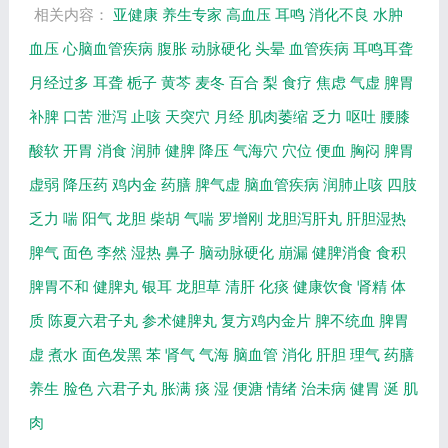
相关内容：
亚健康
养生专家
高血压
耳鸣
消化不良
水肿
血压
心脑血管疾病
腹胀
动脉硬化
头晕
血管疾病
耳鸣耳聋
月经过多
耳聋
栀子
黄芩
麦冬
百合
梨
食疗
焦虑
气虚
脾胃
补脾
口苦
泄泻
止咳
天突穴
月经
肌肉萎缩
乏力
呕吐
腰膝
酸软
开胃
消食
润肺
健脾
降压
气海穴
穴位
便血
胸闷
脾胃
虚弱
降压药
鸡内金
药膳
脾气虚
脑血管疾病
润肺止咳
四肢
乏力
喘
阳气
龙胆
柴胡
气喘
罗增刚
龙胆泻肝丸
肝胆湿热
脾气
面色
李然
湿热
鼻子
脑动脉硬化
崩漏
健脾消食
食积
脾胃不和
健脾丸
银耳
龙胆草
清肝
化痰
健康饮食
肾精
体
质
陈夏六君子丸
参术健脾丸
复方鸡内金片
脾不统血
脾胃
虚
煮水
面色发黑
苯
肾气
气海
脑血管
消化
肝胆
理气
药膳
养生
脸色
六君子丸
胀满
痰
湿
便溏
情绪
治未病
健胃
涎
肌
肉