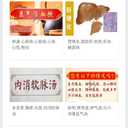
林谦,心肌病,心脏病,心衰,
贾继东,脂肪肝,疤痕,肝炎,
心慌,憋闷
糖尿病
吴圣贤,脑梗,头昏,内消软脉
陈明,脾胃虚,肺气虚,出汗,
汤
清暑益气汤