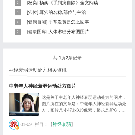
[
杨奕
]
杨奕《手到病自除》全文阅读
本页提供杨奕手到病自除全文阅读。包括完整目录、共计
[
穴位
]
耳穴的名称,部位与主治
6大章，66个小节的详细内容。涉及到全身的各个反射
耳穴在耳郭的分布有一定规律，耳穴在耳郭的分布犹如一
[
健康自测
]
手掌发黄是怎么回事
区，以及自然疗法、反射区疗法、食疗等。另外...
个倒置在子宫内的胎儿，头部朝下，臀部朝上。其分布的
手掌发黄，一般是血管内血液不充盈或是皮肤营养不良的
[
健康图库
]
人体淋巴分布图图片
规律是，与面颊相应的穴位在耳垂；与上肢相...
表现，这种情况通常是慢性病的征兆，如慢性萎缩性胃
这是关于人体淋巴分布图的图片，图片所在的文章是：
炎、慢性贫血、慢性结肠炎等。但手掌发黄同样...
20120910天天养生视频和笔记:何裕民讲淋巴瘤,癌,重压
出的淋巴癌，图片尺寸390x378像素，格式是JPG...
共
1
页
2
条记录
神经衰弱运动处方相关资讯
中老年人神经衰弱运动处方图片
这是关于中老年人神经衰弱运动处方的图片，
图片所在的文章是：中老年人神经衰弱运动处
方，图片尺寸471x319像素，格式是JPG，图
片大小是26297Byte。...
01-09
栏目：【
神经衰弱
】