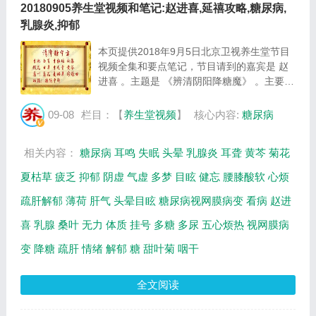
20180905养生堂视频和笔记:赵进喜,延禧攻略,糖尿病,
乳腺炎,抑郁
本页提供2018年9月5日北京卫视养生堂节目
视频全集和要点笔记，节目请到的嘉宾是 赵
进喜 。主题是 《辨清阴阳降糖魔》 。主要介
绍什么是少阳之病，什么是厥阴之病等相关内
容，百年养生网提供视频全集的在线观看和主
09-08
栏目：【
养生堂视频
】
核心内容:
糖尿病
要内容介绍（节目要点笔记）。 赵进喜：东
直...
相关内容：
糖尿病
耳鸣
失眠
头晕
乳腺炎
耳聋
黄芩
菊花
夏枯草
疲乏
抑郁
阴虚
气虚
多梦
目眩
健忘
腰膝酸软
心烦
疏肝解郁
薄荷
肝气
头晕目眩
糖尿病视网膜病变
看病
赵进
喜
乳腺
桑叶
无力
体质
挂号
多糖
多尿
五心烦热
视网膜病
变
降糖
疏肝
情绪
解郁
糖
甜叶菊
咽干
全文阅读