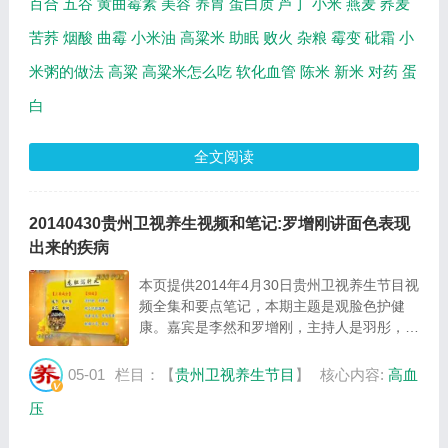
百合
五谷
黄曲霉素
美容
养胃
蛋白质
芦丁
小米
燕麦
荞麦
苦荞
烟酸
曲霉
小米油
高粱米
助眠
败火
杂粮
霉变
砒霜
小
米粥的做法
高粱
高粱米怎么吃
软化血管
陈米
新米
对药
蛋
白
全文阅读
20140430贵州卫视养生视频和笔记:罗增刚讲面色表现
出来的疾病
本页提供2014年4月30日贵州卫视养生节目视
频全集和要点笔记，本期主题是观脸色护健
康。嘉宾是李然和罗增刚，主持人是羽彤，本
期节目主要介绍了通过面部颜色看内脏器官的
疾病，同时讲解了对应药品的正确使用方法等
05-01
栏目：【
贵州卫视养生节目
】
核心内容:
高血
相关内容。 李然，著名相声演员。 罗增刚，
压
中...