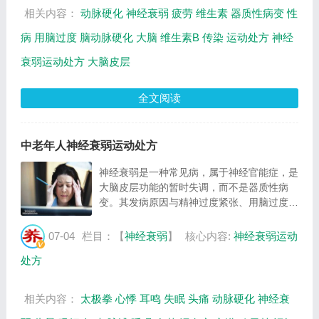
相关内容：
动脉硬化
神经衰弱
疲劳
维生素
器质性病变
性
病
用脑过度
脑动脉硬化
大脑
维生素B
传染
运动处方
神经
衰弱运动处方
大脑皮层
全文阅读
中老年人神经衰弱运动处方
神经衰弱是一种常见病，属于神经官能症，是
大脑皮层功能的暂时失调，而不是器质性病
变。其发病原因与精神过度紧张、用脑过度、
生活不规律以及疲劳等有关。此外，一些使神
经活动减弱的继发因素如脑动脉硬化、传染，
07-04
栏目：【
神经衰弱
】
核心内容:
神经衰弱运动
缺乏维生素（尤其是维生素B），以及酒
处方
精、...
相关内容：
太极拳
心悸
耳鸣
失眠
头痛
动脉硬化
神经衰