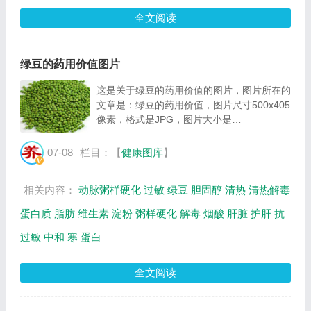
全文阅读
绿豆的药用价值图片
这是关于绿豆的药用价值的图片，图片所在的
文章是：绿豆的药用价值，图片尺寸500x405
像素，格式是JPG，图片大小是
96593Byte。...
07-08
栏目：【
健康图库
】
相关内容：
动脉粥样硬化
过敏
绿豆
胆固醇
清热
清热解毒
蛋白质
脂肪
维生素
淀粉
粥样硬化
解毒
烟酸
肝脏
护肝
抗
过敏
中和
寒
蛋白
全文阅读