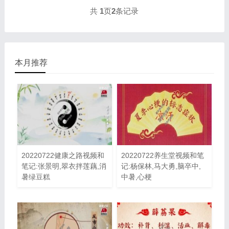
共
1
页
2
条记录
本月推荐
20220722健康之路视频和
20220722养生堂视频和笔
笔记:张景明,翠衣拌莲藕,消
记:杨保林,马大勇,脑卒中,
暑绿豆糕
中暑,心梗