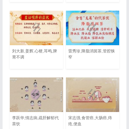
刘大新,姜辉,心梗,耳鸣,脾
雷秀珍,降脂消斑茶,管腔狭
胃不调
窄
李跃华,情志病,疏肝解郁代
宋志强,食管癌,大肠癌,痔
茶饮
疮,便血