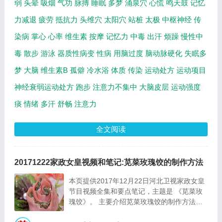
弱
头晕
吸烟
气功
脉搏
睡眠
多梦
涌泉穴
心慌
鸣天鼓
记忆
力减退
疲劳
抵抗力
头维穴
太阳穴
站桩
太极
中枢神经
传
染病
掌心
心率
维生素
按摩
记忆力
中毒
出汗
烦躁
慢性中
毒
散步
游泳
器质性病变
性病
用脑过度
脑动脉硬化
失眠多
梦
大脑
维生素B
孤僻
冷水浴
体质
传染
运动处方
运动项目
神经衰弱运动处方
跑步
注意力不集中
大脑皮层
运动强度
痰
情绪
多汗
舒畅
注意力
全文阅读
20171222家政女皇视频和笔记:苋菜玫瑰饺的制作方法
本页提供2017年12月22日河北卫视家政女皇
节目视频全集和要点笔记，主题是 《苋菜玫
瑰饺》。 主要介绍苋菜玫瑰饺的制作方法等
相关内容，百年养生网提供视频全集的在线观