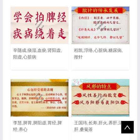
辛随成,痰湿,血瘀,肾阳虚,
程凯,浮络,心脏病,糖尿病,
阳虚,心脏病
揿针
李慧,脾胃,脾阳虚,胃经,脾
王国玮,长寿,肝火,养肝,清
经,养心
肝,桑菊茶