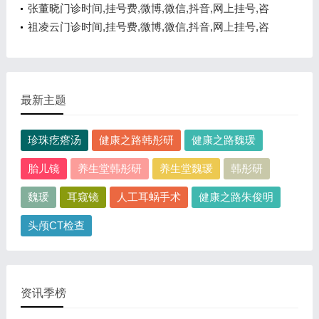
询电话,在线咨询
张董晓门诊时间,挂号费,微博,微信,抖音,网上挂号,咨
询电话,在线咨询
祖凌云门诊时间,挂号费,微博,微信,抖音,网上挂号,咨
询电话,在线咨询
最新主题
珍珠疙瘩汤
健康之路韩彤研
健康之路魏瑗
胎儿镜
养生堂韩彤研
养生堂魏瑗
韩彤研
魏瑗
耳窥镜
人工耳蜗手术
健康之路朱俊明
头颅CT检查
资讯季榜