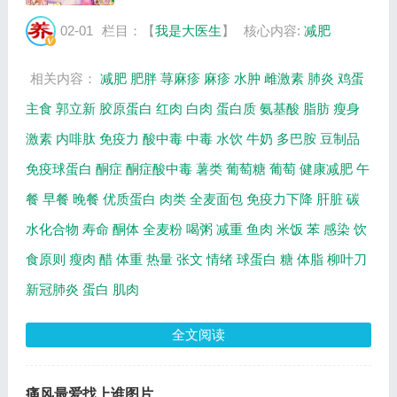
反》 。主要介绍健康减肥应该怎么做，缺少
蛋白质的危害，科学减肥的饮食原则等相关内
02-01
栏目：【
我是大医生
】
核心内容:
减肥
容，百年养生网提供视频全集的在线观看和主
要...
相关内容：
减肥
肥胖
荨麻疹
麻疹
水肿
雌激素
肺炎
鸡蛋
主食
郭立新
胶原蛋白
红肉
白肉
蛋白质
氨基酸
脂肪
瘦身
激素
内啡肽
免疫力
酸中毒
中毒
水饮
牛奶
多巴胺
豆制品
免疫球蛋白
酮症
酮症酸中毒
薯类
葡萄糖
葡萄
健康减肥
午
餐
早餐
晚餐
优质蛋白
肉类
全麦面包
免疫力下降
肝脏
碳
水化合物
寿命
酮体
全麦粉
喝粥
减重
鱼肉
米饭
苯
感染
饮
食原则
瘦肉
醋
体重
热量
张文
情绪
球蛋白
糖
体脂
柳叶刀
新冠肺炎
蛋白
肌肉
全文阅读
痛风最爱找上谁图片