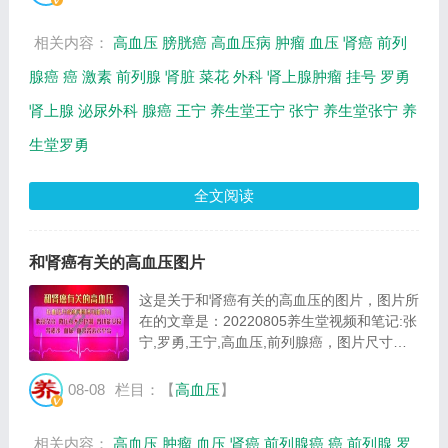
养生网提供视频全集的在线观看和主要内容介
绍...
相关内容：
高血压
膀胱癌
高血压病
肿瘤
血压
肾癌
前列
腺癌
癌
激素
前列腺
肾脏
菜花
外科
肾上腺肿瘤
挂号
罗勇
肾上腺
泌尿外科
腺癌
王宁
养生堂王宁
张宁
养生堂张宁
养
生堂罗勇
全文阅读
和肾癌有关的高血压图片
这是关于和肾癌有关的高血压的图片，图片所
在的文章是：20220805养生堂视频和笔记:张
宁,罗勇,王宁,高血压,前列腺癌，图片尺寸
434x250像素，格式是JPG，图片大小是
20797Byte。...
08-08
栏目：【
高血压
】
相关内容：
高血压
肿瘤
血压
肾癌
前列腺癌
癌
前列腺
罗