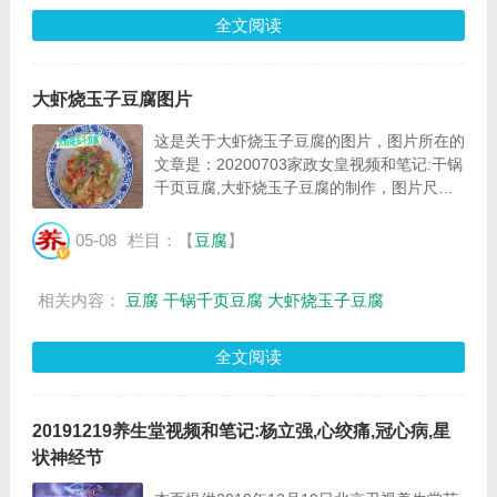
全文阅读
大虾烧玉子豆腐图片
这是关于大虾烧玉子豆腐的图片，图片所在的
文章是：20200703家政女皇视频和笔记:干锅
千页豆腐,大虾烧玉子豆腐的制作，图片尺寸
633x349像素，格式是JPG，图片大小是
96423Byte。...
05-08
栏目：【
豆腐
】
相关内容：
豆腐
干锅千页豆腐
大虾烧玉子豆腐
全文阅读
20191219养生堂视频和笔记:杨立强,心绞痛,冠心病,星
状神经节