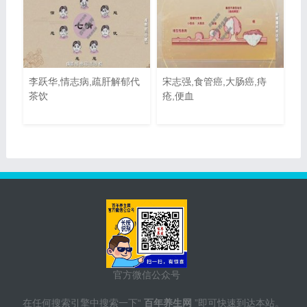
李跃华,情志病,疏肝解郁代
宋志强,食管癌,大肠癌,痔
茶饮
疮,便血
官方微信公众号
在任何搜索引擎中搜索一下“
百年养生网
”即可快速到达本站。