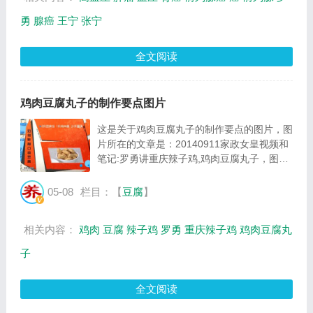
勇
腺癌
王宁
张宁
全文阅读
鸡肉豆腐丸子的制作要点图片
这是关于鸡肉豆腐丸子的制作要点的图片，图
片所在的文章是：20140911家政女皇视频和
笔记:罗勇讲重庆辣子鸡,鸡肉豆腐丸子，图片
尺寸497x366像素，格式是JPG，图片大小是
44080Byte。...
05-08
栏目：【
豆腐
】
相关内容：
鸡肉
豆腐
辣子鸡
罗勇
重庆辣子鸡
鸡肉豆腐丸
子
全文阅读