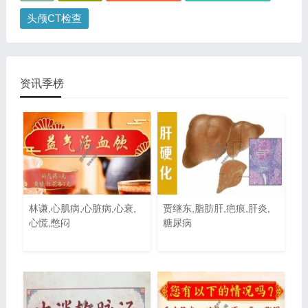
头颅CT检查
资讯季榜
林谦,心肌病,心脏病,心衰,
贾继东,脂肪肝,疤痕,肝炎,
心慌,憋闷
糖尿病