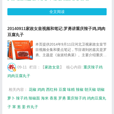
全文阅读
20140911家政女皇视频和笔记:罗勇讲重庆辣子鸡,鸡肉
豆腐丸子
本页提供2014年9月11日河北卫视家政女皇节
目视频全集和要点笔记，节目请到的嘉宾是罗
勇。主题是《渝派经典菜》。主要介绍重庆辣
子鸡，鸡肉豆腐丸子的制作方法等相关内容，
百年养生网家政女皇栏目提供视频全集的在线
09-11
栏目：【
家政女皇
】
核心内容:
重庆辣子鸡
观看和主要内容介绍（节目要点笔记）。...
鸡肉豆腐丸子
相关内容：
花椒
鸡肉
西红柿
豆腐
味精
辣椒
朝天椒
胡椒
萝卜
辣子鸡
辣椒面
海米
香葱
罗勇
重庆辣子鸡
鸡肉豆腐丸
子
苯
葱
姜
炸丸子