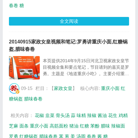
春卷
糖
全文阅读
20140915家政女皇视频和笔记:罗勇讲重庆小面,红糖锅
盔,腊味春卷
本页提供2014年9月15日河北卫视家政女皇节
目视频全集和要点笔记，节目请到的嘉宾是罗
勇。主题是《地道重庆小吃》。主要介绍重庆
小面、红糖锅盔、腊味春卷的制作方法等相关
内容，百年养生网家政女皇栏目提供视频全集
09-15
栏目：【
家政女皇
】
核心内容:
重庆小面
红
的在线观看和主要内容介绍（节目要点笔
糖锅盔
腊味春卷
记）...
相关内容：
花椒
韭菜
骨头汤
蒜
味精
辣椒
酱油
花生
鸡精
芝麻
面条
重庆小面
高筋面粉
猪油
红糖
苯酚
腊味
辣椒面
罗勇
红糖锅盔
腊味春卷
苯
葱
姜
汤圆
春卷
酱
糖