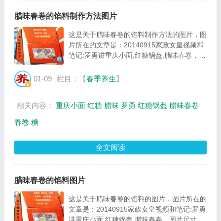
腊味春卷的馅料制作方法图片
这是关于腊味春卷的馅料制作方法的图片，图
片所在的文章是：20140915家政女皇视频和
笔记:罗勇讲重庆小面,红糖锅盔,腊味春卷，图
片尺寸524x376像素，格式是JPG，图片大小
是49552Byte。...
01-09
栏目：【
春季养生
】
相关内容：
重庆小面
红糖
腊味
罗勇
红糖锅盔
腊味春卷
春卷
糖
全文阅读
腊味春卷的馅料图片
这是关于腊味春卷的馅料的图片，图片所在的
文章是：20140915家政女皇视频和笔记:罗勇
讲重庆小面,红糖锅盔,腊味春卷，图片尺寸