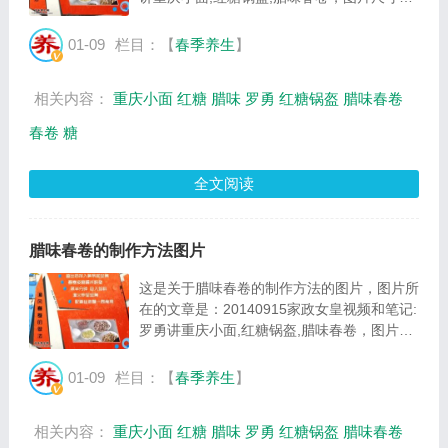
473x360像素，格式是JPG，图片大小是
47566Byte。...
01-09
栏目：【
春季养生
】
相关内容：
重庆小面
红糖
腊味
罗勇
红糖锅盔
腊味春卷
春卷
糖
全文阅读
腊味春卷的制作方法图片
这是关于腊味春卷的制作方法的图片，图片所
在的文章是：20140915家政女皇视频和笔记:
罗勇讲重庆小面,红糖锅盔,腊味春卷，图片尺
寸484x343像素，格式是JPG，图片大小是
51097Byte。...
01-09
栏目：【
春季养生
】
相关内容：
重庆小面
红糖
腊味
罗勇
红糖锅盔
腊味春卷