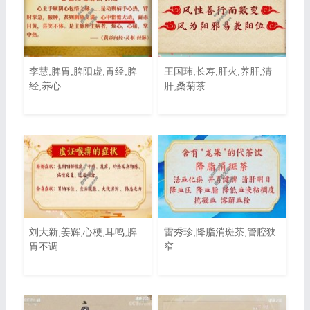
李慧,脾胃,脾阳虚,胃经,脾
王国玮,长寿,肝火,养肝,清
经,养心
肝,桑菊茶
刘大新,姜辉,心梗,耳鸣,脾
雷秀珍,降脂消斑茶,管腔狭
胃不调
窄