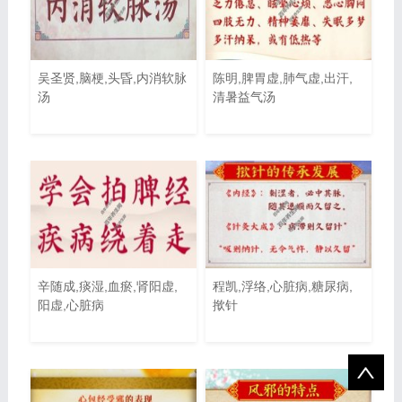
吴圣贤,脑梗,头昏,内消软脉
陈明,脾胃虚,肺气虚,出汗,
汤
清暑益气汤
辛随成,痰湿,血瘀,肾阳虚,
程凯,浮络,心脏病,糖尿病,
阳虚,心脏病
揿针