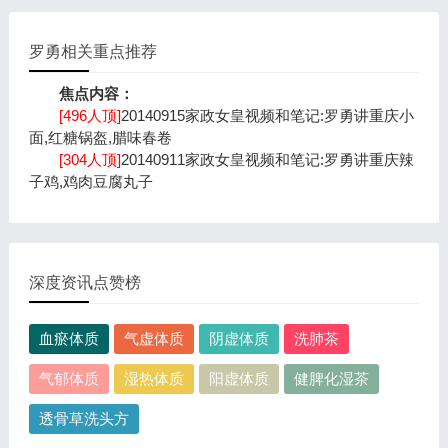
罗勇相关重点推荐
焦点内容：
[496人顶]
20140915家政女皇视频和笔记:罗勇讲重庆小
面,红糖锅盔,腊味春卷
[304人顶]
20140911家政女皇视频和笔记:罗勇讲重庆辣
子鸡,鸡肉豆腐丸子
深度资讯点赞榜
血瘀体质
气虚体质
阴虚体质
洗肺茶
气郁体质
湿热体质
阳虚体质
健脾化湿茶
透骨草洗头方