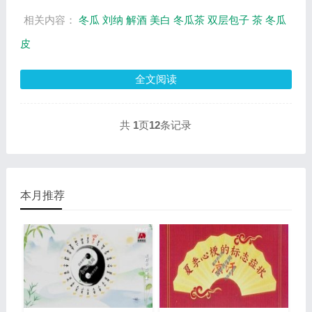
相关内容：
冬瓜
刘纳
解酒
美白
冬瓜茶
双层包子
茶
冬瓜
皮
全文阅读
共
1
页
12
条记录
本月推荐