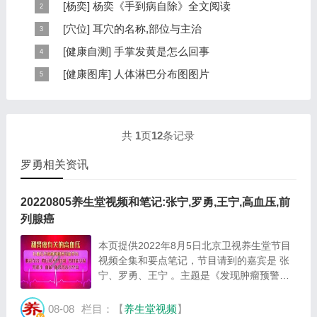
[
杨奕
]
杨奕《手到病自除》全文阅读
本页提供杨奕手到病自除全文阅读。包括完整目录、共计
[
穴位
]
耳穴的名称,部位与主治
6大章，66个小节的详细内容。涉及到全身的各个反射
耳穴在耳郭的分布有一定规律，耳穴在耳郭的分布犹如一
[
健康自测
]
手掌发黄是怎么回事
区，以及自然疗法、反射区疗法、食疗等。另外...
个倒置在子宫内的胎儿，头部朝下，臀部朝上。其分布的
手掌发黄，一般是血管内血液不充盈或是皮肤营养不良的
[
健康图库
]
人体淋巴分布图图片
规律是，与面颊相应的穴位在耳垂；与上肢相...
表现，这种情况通常是慢性病的征兆，如慢性萎缩性胃
这是关于人体淋巴分布图的图片，图片所在的文章是：
炎、慢性贫血、慢性结肠炎等。但手掌发黄同样...
20120910天天养生视频和笔记:何裕民讲淋巴瘤,癌,重压
出的淋巴癌，图片尺寸390x378像素，格式是JPG...
共
1
页
12
条记录
罗勇相关资讯
20220805养生堂视频和笔记:张宁,罗勇,王宁,高血压,前
列腺癌
本页提供2022年8月5日北京卫视养生堂节目
视频全集和要点笔记，节目请到的嘉宾是 张
宁、罗勇、王宁 。主题是《发现肿瘤预警的
小喇叭》。主要介绍可以预警肿瘤的小喇叭是
什么，如何能及早发现肾癌等相关内容，百年
08-08
栏目：【
养生堂视频
】