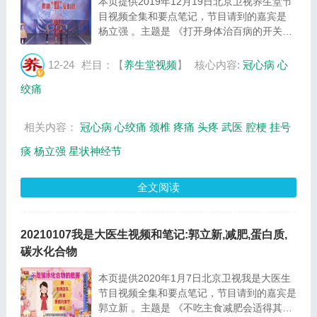
本页提供2019年12月19日北京卫视养生堂节
目视频全集和要点笔记，节目请到的嘉宾是
杨立强 。主题是 《打开身体治百病的开关》
。主要介绍心绞痛从何而来，打开身体治百病
的开关等相关内容，百年养生网提供视频全集
12-24
栏目：【
养生堂视频
】
核心内容:
冠心病
心
的在线观看和主要内容介绍（节目要点笔
绞痛
记）...
相关内容：
冠心病
心绞痛
颈椎
疼痛
头疼
武医
腔梗
挂号
痰
杨立强
星状神经节
全文阅读
20210107我是大医生视频和笔记:郭立新,减肥,蛋白质,
碳水化合物
本页提供2020年1月7日北京卫视我是大医生
节目视频全集和要点笔记，节目请到的嘉宾是
郭立新 。主题是 《不吃主食减肥会适得其