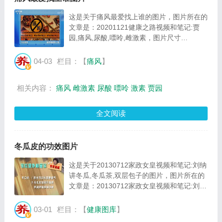
这是关于痛风最爱找上谁的图片，图片所在的
文章是：20201121健康之路视频和笔记:贾
园,痛风,尿酸,嘌呤,雌激素，图片尺寸
1185x698像素，格式是JPG，图片大小是
187814Byte。...
04-03
栏目：【
痛风
】
相关内容：
痛风
雌激素
尿酸
嘌呤
激素
贾园
全文阅读
冬瓜皮的功效图片
这是关于20130712家政女皇视频和笔记:刘纳
讲冬瓜,冬瓜茶,双层包子的图片，图片所在的
文章是：20130712家政女皇视频和笔记:刘纳
讲冬瓜,冬瓜茶,双层包子，图片尺寸579x345
像素，格式是JPG，图片大小是
03-01
栏目：【
健康图库
】
43583Byte。...