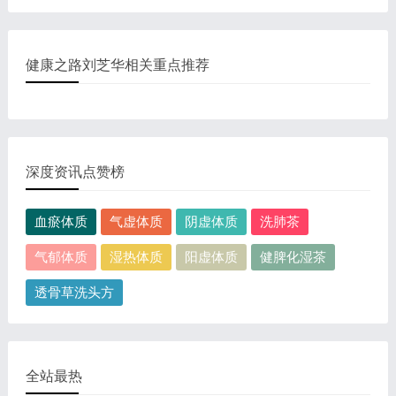
健康之路刘芝华相关重点推荐
深度资讯点赞榜
血瘀体质
气虚体质
阴虚体质
洗肺茶
气郁体质
湿热体质
阳虚体质
健脾化湿茶
透骨草洗头方
全站最热