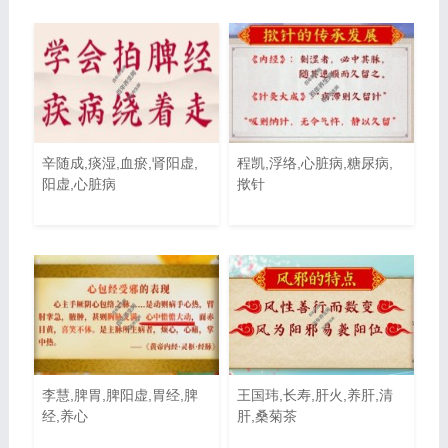
辛随成,痰湿,血瘀,肾阳虚,
程凯,浮络,心脏病,糖尿病,
阳虚,心脏病
揿针
李慧,脾胃,脾阳虚,胃经,脾
王国玮,长寿,肝火,养肝,清
经,养心
肝,桑菊茶