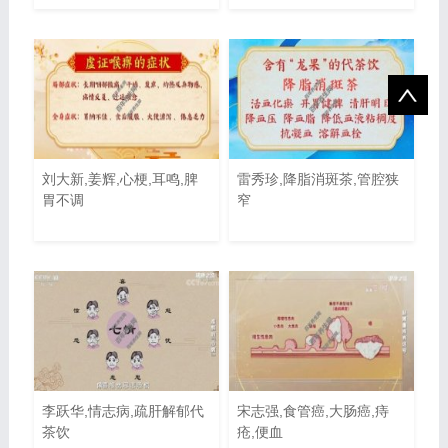
刘大新,姜辉,心梗,耳鸣,脾
雷秀珍,降脂消斑茶,管腔狭
胃不调
窄
李跃华,情志病,疏肝解郁代
宋志强,食管癌,大肠癌,痔
茶饮
疮,便血