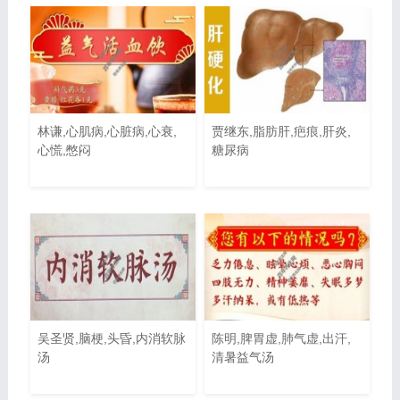
林谦,心肌病,心脏病,心衰,
贾继东,脂肪肝,疤痕,肝炎,
心慌,憋闷
糖尿病
吴圣贤,脑梗,头昏,内消软脉
陈明,脾胃虚,肺气虚,出汗,
汤
清暑益气汤