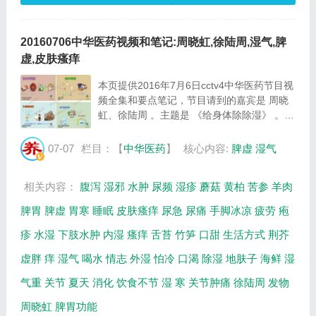
20160706中华医药视频和笔记:周晓虹,徐陆周,湿气,脾
虚,皮肤瘙痒
本页提供2016年7月6日cctv4中华医药节目视
频全集和要点笔记，节目请到的嘉宾是 周晓
虹、徐陆周 。主题是 《给身体除除湿》 。主
要介绍如何保护脾胃祛除体内湿气，湿气是怎
么来的，缓解皮肤瘙痒的小妙方,预防湿疹的
07-07
栏目：【
中华医药
】
核心内容:
脾虚
湿气
方法，湿气重的症状，等相关内容，百年养
生...
相关内容：
腹泻
湿邪
水肿
尿频
湿疹
蘑菇
黄柏
苦参
羊肉
脾胃
脾虚
胃寒
睡眠
皮肤瘙痒
尿急
尿痛
手脚冰凉
疲劳
疱
疹
水湿
下肢水肿
内湿
瘙痒
舌苔
竹笋
口甜
生活方式
荆芥
虚胖
痒
湿气
喝水
情志
外湿
怕冷
口渴
除湿
地肤子
海鲜
湿
气重
关节
夏天
消化
饮食不节
湿
寒
关节肿痛
徐陆周
发物
周晓虹
脾胃功能