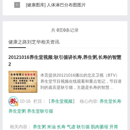
个倒置在子宫内的胎儿，头部朝下，臀部朝上。其分布的
手掌发黄，一般是血管内血液不充盈或是皮肤营养不良的
[
健康图库
]
人体淋巴分布图图片
规律是，与面颊相应的穴位在耳垂；与上肢相...
表现，这种情况通常是慢性病的征兆，如慢性萎缩性胃
这是关于人体淋巴分布图的图片，图片所在的文章是：
炎、慢性贫血、慢性结肠炎等。但手掌发黄同样...
20120910天天养生视频和笔记:何裕民讲淋巴瘤,癌,重压
出的淋巴癌，图片尺寸390x378像素，格式是JPG...
共
0
页
0
条记录
健康之路刘芝华相关资讯
20121016养生堂视频:耿引循讲长寿,养生粥,长寿的智慧
2
本页提供20121016播出的北京卫视（BTV）
养生堂节目视频在线观看和重点笔记，节目请
到的嘉宾是耿引循，主题是长寿的智慧
（2），主要介绍长寿,养生粥等内容，本页提
供视频全集的在线观看和主要内容介绍（节目
10-16
栏目：【
养生堂视频
】
核心内容:
养生堂长寿
要点笔记）。...
养生堂粥
养生堂耿引循
相关内容：
养生粥
米油
长寿
气虚
耿引循
肌肉萎缩
开胃