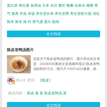
蛋白质
维生素
食用油
大米
水分
糜烂
晚餐
自来水
喝粥
胃
气
脂类
牙齿
米饭
养生堂长寿
养生堂粥
养生堂耿引循
消化
陈米
新米
痰
钙
胃气虚
蛋白
肌肉
全文阅读
陈皮老鸭汤图片
这是关于陈皮老鸭汤的图片，图片所在的文章
是：20180330家政女皇视频和笔记:陈皮老鸭
汤的制作方法，图片尺寸637x421像素，格式
是JPG，图片大小是41006Byte。...
05-13
栏目：【
陈皮
】
相关内容：
陈皮
葱
姜
陈皮老鸭汤
涎
全文阅读