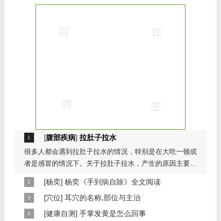
[
腹部疾病
]
拉肚子拉水
很多人都会遇到拉肚子拉水的情况，特别是在大吃一顿或
者是感冒的情况下。关于拉肚子拉水，产生的原因主要是
因为饮食问题，或者是因为肠胃问题。本页包...
[
杨奕
]
杨奕《手到病自除》全文阅读
本页提供杨奕手到病自除全文阅读。包括完整目录、共计
[
穴位
]
耳穴的名称,部位与主治
6大章，66个小节的详细内容。涉及到全身的各个反射
耳穴在耳郭的分布有一定规律，耳穴在耳郭的分布犹如一
[
健康自测
]
手掌发黄是怎么回事
区，以及自然疗法、反射区疗法、食疗等。另外...