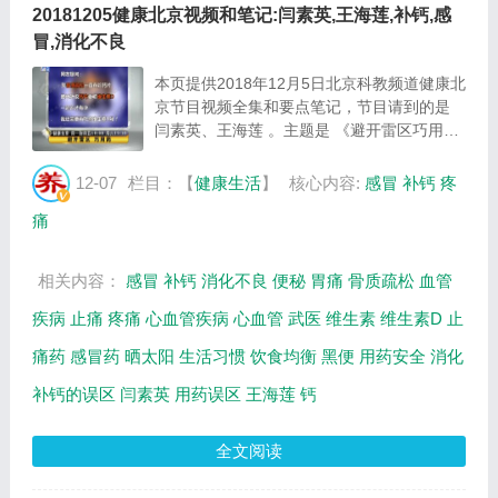
20181205健康北京视频和笔记:闫素英,王海莲,补钙,感
冒,消化不良
本页提供2018年12月5日北京科教频道健康北
京节目视频全集和要点笔记，节目请到的是
闫素英、王海莲 。主题是 《避开雷区巧用
药》 。主要介绍最容易产生用药误区是哪些
等相关内容，百年养生网提供视频全集的在线
12-07
栏目：【
健康生活
】
核心内容:
感冒
补钙
疼
观看和主要内容介绍（节目要点笔记）。 闫
痛
素英...
相关内容：
感冒
补钙
消化不良
便秘
胃痛
骨质疏松
血管
疾病
止痛
疼痛
心血管疾病
心血管
武医
维生素
维生素D
止
痛药
感冒药
晒太阳
生活习惯
饮食均衡
黑便
用药安全
消化
补钙的误区
闫素英
用药误区
王海莲
钙
全文阅读