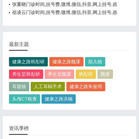
询电话,在线咨询
张董晓门诊时间,挂号费,微博,微信,抖音,网上挂号,咨
询电话,在线咨询
祖凌云门诊时间,挂号费,微博,微信,抖音,网上挂号,咨
询电话,在线咨询
最新主题
健康之路韩彤研
健康之路魏瑗
胎儿镜
养生堂韩彤研
养生堂魏瑗
韩彤研
魏瑗
耳窥镜
人工耳蜗手术
健康之路朱俊明
头颅CT检查
健康之路洪楠
资讯季榜