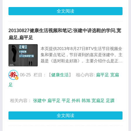
全文阅读
20130827健康生活视频和笔记:张建中讲选鞋的学问,宽
扁足,扁平足
本页提供2013年8月27日BTV生活节目视频全
集和要点笔记，节目请到的嘉宾是张建中。主
题是《选对鞋走好路》。主要介绍什么是正常
足，什么是宽扁足，什么是扁平足等相关内
容，百年养生网健康生活栏目提供视频全集的
06-25
栏目：【
健康生活
】
核心内容:
扁平足
宽扁
在线观看和主要内容介绍（节目要点笔
足
记）。...
相关内容：
张建中
扁平足
平足
外科
韩旭
宽扁足
足踝
全文阅读