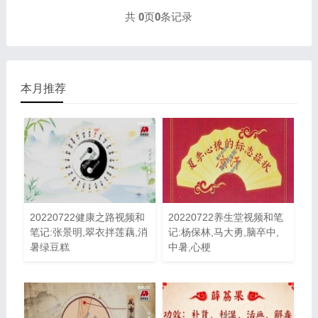
共
0
页
0
条记录
本月推荐
20220722健康之路视频和
20220722养生堂视频和笔
笔记:张景明,翠衣拌莲藕,消
记:杨保林,马大勇,脑卒中,
暑绿豆糕
中暑,心梗