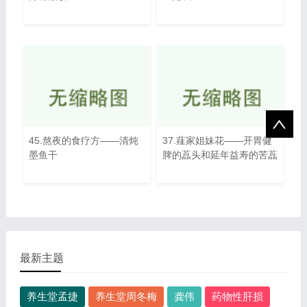
45.熬夜的食疗方——清炖
37.薤家姐妹花——开胃健
墨鱼干
脾的藠头和延年益寿的苦藠
最新主题
养生堂孟捷
养生堂周冬梅
龚伟
药物性肝损