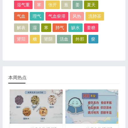
湿气重
苯
张开
葱
姜
夏天
气血
理气
气血瘀滞
风热
洗肺茶
解表
湿
寒
肺气
缺水
姜糖
肾阳
糖
肾阴
活血
外邪
瘀
本周热点