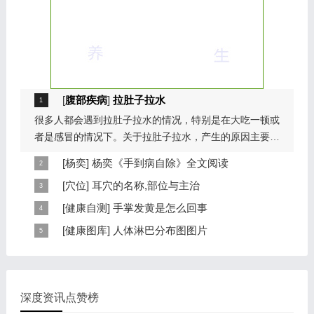
[
腹部疾病
]
拉肚子拉水
很多人都会遇到拉肚子拉水的情况，特别是在大吃一顿或
者是感冒的情况下。关于拉肚子拉水，产生的原因主要是
因为饮食问题，或者是因为肠胃问题。本页包...
[
杨奕
]
杨奕《手到病自除》全文阅读
本页提供杨奕手到病自除全文阅读。包括完整目录、共计
[
穴位
]
耳穴的名称,部位与主治
6大章，66个小节的详细内容。涉及到全身的各个反射
耳穴在耳郭的分布有一定规律，耳穴在耳郭的分布犹如一
[
健康自测
]
手掌发黄是怎么回事
区，以及自然疗法、反射区疗法、食疗等。另外...
个倒置在子宫内的胎儿，头部朝下，臀部朝上。其分布的
手掌发黄，一般是血管内血液不充盈或是皮肤营养不良的
[
健康图库
]
人体淋巴分布图图片
规律是，与面颊相应的穴位在耳垂；与上肢相...
表现，这种情况通常是慢性病的征兆，如慢性萎缩性胃
这是关于人体淋巴分布图的图片，图片所在的文章是：
炎、慢性贫血、慢性结肠炎等。但手掌发黄同样...
20120910天天养生视频和笔记:何裕民讲淋巴瘤,癌,重压
出的淋巴癌，图片尺寸390x378像素，格式是JPG...
深度资讯点赞榜