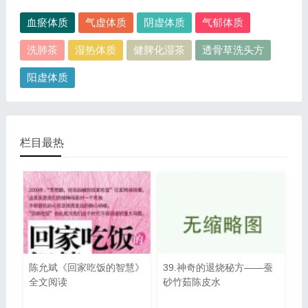
血瘀体质
气虚体质
阴虚体质
气郁体质
洗肺茶
湿热体质
健脾化湿茶
透骨草洗头方
阳虚体质
栏目最热
陈允斌《回家吃饭的智慧》
39.神奇的退烧秘方——蚕
全文阅读
砂竹茹陈皮水