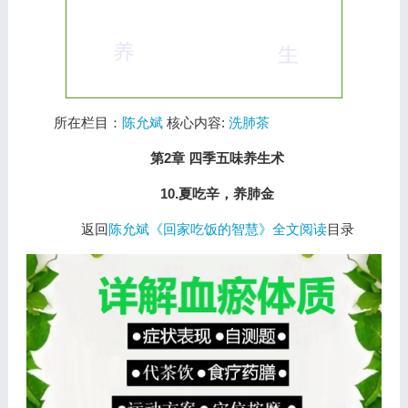
所在栏目：
陈允斌
核心内容:
洗肺茶
第2章 四季五味养生术
10.夏吃辛，养肺金
返回
陈允斌《回家吃饭的智慧》全文阅读
目录