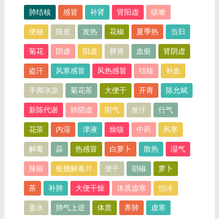
肺结核
感冒
补肾
肾阳虚
咳嗽
便秘
陈皮
发热
花椒
夏季热
当归
菊花
阴虚
阳虚
脾胃
血瘀
肾阴虚
盗汗
风寒感冒
风热感冒
结核
补血
手脚冰凉
菊花茶
大便干
开胃
陈允斌
新陈代谢
肺阴虚
阳气
发汗
行气
花茶
内湿
津液
燥咳
中药
风寒
解毒
蒜
热感冒
白萝卜
散热
湿气
辣椒
银翘解毒片
便干
胡椒
萝卜
茶
补肺
大便干燥
体质虚寒
怕冷
姜水
肺气上逆
体质
养肺
虚寒