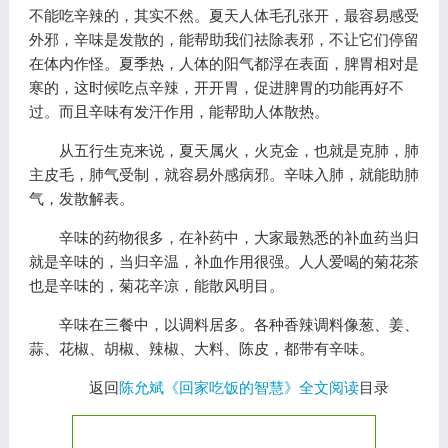
不能吃辛辣的，其实不然。夏天人体毛孔张开，最容易感受
外邪，辛味是发散的，能帮助我们祛除表邪，不让它们停留
在体内作怪。夏季热，人体的阳气都浮在表面，脾胃相对是
寒的，这时候吃点辛辣，开开胃，促进脾胃的功能再好不
过。而且辛味有发汗作用，能帮助人体散热。
从五行生克来说，夏天属火，火克金，也就是克肺，肺
主皮毛，肺气受制，就容易外感病邪。辛味入肺，就能助肺
气，发散解表。
辛味的药物很多，在补药中，大家最熟悉的补血药当归
就是辛味的，当归辛温，补血作用很强。人人爱喝的菊花茶
也是辛味的，菊花辛凉，能散风明目。
辛味在三餐中，以调料居多。各种香辣调料像葱、姜、
蒜、花椒、胡椒、辣椒、大料、陈皮，都带有辛味。
返回
陈允斌《回家吃饭的智慧》全文阅读
目录