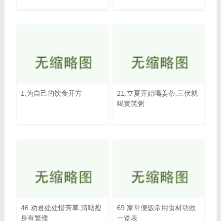
1.为自己的饮食开方
21.立夏开始喝姜茶,三伏就
喝黄芪粥
46.劝君处处惜芳草,清咽瘦
69.家常便饭常用食材功效
身有繁缕
一览表