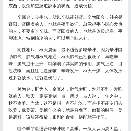
东西，以免加重肠道缺水的状况，造成便秘。
辛属金，金生水，所以辛味能补肾。辛为阳金，补的是
肾阳。肾阴虚的人，也就是夜里盗汗、总觉得手心脚心发热
的人，不要多吃辛味。而肾阳虚的人，也就是体质虚寒，手
脚冰凉、特别怕冷的人，可以用辛味来补。
同性相斥，秋天属金，最不适合多吃辛味。因为辛味能
助肺气，肺气与秋气相通，秋天肺气已经很旺了，再吃辛
味，肺气过于上升，就削弱了其肃降的作用。肺气上逆，引
起咳嗽，而且往往是燥咳，辛味发汗，秋天干燥，人体发汗
过多就缺水，也就是伤阴了。
肺为金，肝为木，金克木，肺气太旺，对肝不利。爱吃
辣的人，秋天一定要克制一点。所以，古人说，一年之中，
秋不食姜。当然，这不是指一点不能吃，而是指不能专门去
吃姜，像姜茶、姜糖什么的，就最好免了。做菜的时候，姜
是调料，该放还得放，跟别的食物一搭配就平衡了。
哪个季节最适合吃辛味呢？夏季。一般人认为夏天热，