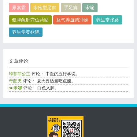
尿素霜
水疱型足癣
手足癣
宋瑜
健脾疏肝穴位药贴
益气养血调冲操
养生堂张路
养生堂黄欲晓
文章评论
蜂菲菲公主
评论： 中医的五行学说。
奇葩男
评论： 夏天要适量吃点酸。
su米娜
评论： 白色入肺。