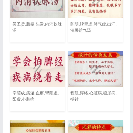
吴圣贤,脑梗,头昏,内消软脉
陈明,脾胃虚,肺气虚,出汗,
汤
清暑益气汤
辛随成,痰湿,血瘀,肾阳虚,
程凯,浮络,心脏病,糖尿病,
阳虚,心脏病
揿针