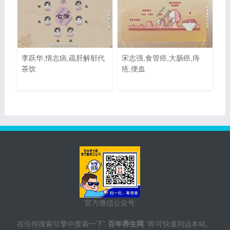
李跃华,情志病,疏肝解郁代
宋志强,食管癌,大肠癌,痔
茶饮
疮,便血
官方微信公众号
在任何搜索引擎中搜索一下“
百年养生网
”即可快速到达本站。