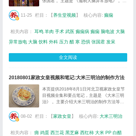
张国君 。主题是 《遏制大脑异常放电》 。主
要介绍大脑异常放电，脑电波是如何检查的等
相关内容，百年养生网提供视频全集的在线观
11-25
栏目：【
养生堂视频
】
核心内容:
癫痫
看和主要内容介绍（节目要点笔记）。 张国
君...
相关内容：
耳鸣
羊肉
手术
武医
癫痫病
癫痫
脑电波
大脑
异常放电
大脑
饮料
外科
压力
醋
寒
恐惧
张国君
发呆
全文阅读
20180801家政女皇视频和笔记:大米三明治的制作方法
本页提供2018年8月1日河北卫视家政女皇节
目视频全集和要点笔记，主题是 《大米三明
治》 。主要介绍大米三明治的制作方法等相
关内容，百年养生网提供视频全集的在线观看
和主要内容介绍（节目要点笔记）。 大米三
08-02
栏目：【
家政女皇
】
核心内容:
大米三明治
明治 的制作方法：在米饭中加入鸡蛋、奶
酪、黑...
相关内容：
痈
鸡蛋
西兰花
黑芝麻
西红柿
大米
PP
白醋