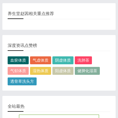
养生堂赵因相关重点推荐
深度资讯点赞榜
血瘀体质
气虚体质
阴虚体质
洗肺茶
气郁体质
湿热体质
阳虚体质
健脾化湿茶
透骨草洗头方
全站最热