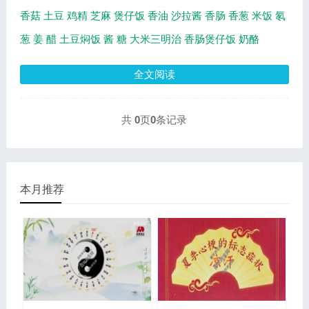
香菇
土豆
鸡精
芝麻
煲仔饭
香油
沙拉酱
香肠
香葱
米饭
氡
葱
姜
醋
土豆焖饭
酱
糖
大米三明治
香肠煲仔饭
奶酪
全文阅读
共
0
页
0
条记录
本月推荐