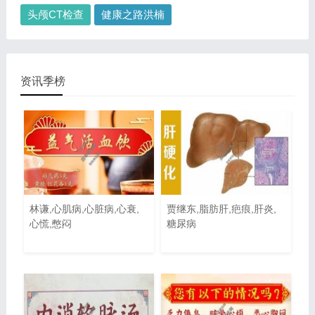
头颅CT检查
健康之路洪楠
资讯季榜
林谦,心肌病,心脏病,心衰,
贾继东,脂肪肝,疤痕,肝炎,
心慌,憋闷
糖尿病