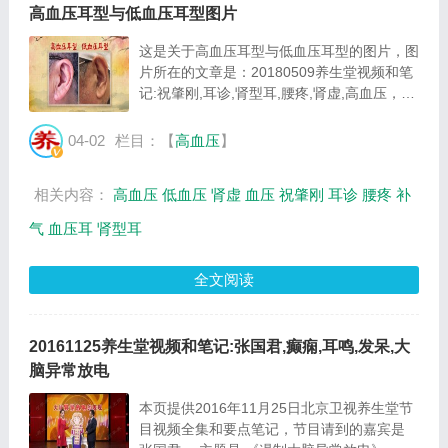
高血压耳型与低血压耳型图片
这是关于高血压耳型与低血压耳型的图片，图
片所在的文章是：20180509养生堂视频和笔
记:祝肇刚,耳诊,肾型耳,腰疼,肾虚,高血压，图
片尺寸660x366像素，格式是JPG，图片大小
是49793Byte。...
04-02
栏目：【
高血压
】
相关内容：
高血压
低血压
肾虚
血压
祝肇刚
耳诊
腰疼
补
气
血压耳
肾型耳
全文阅读
20161125养生堂视频和笔记:张国君,癫痫,耳鸣,发呆,大
脑异常放电
本页提供2016年11月25日北京卫视养生堂节
目视频全集和要点笔记，节目请到的嘉宾是