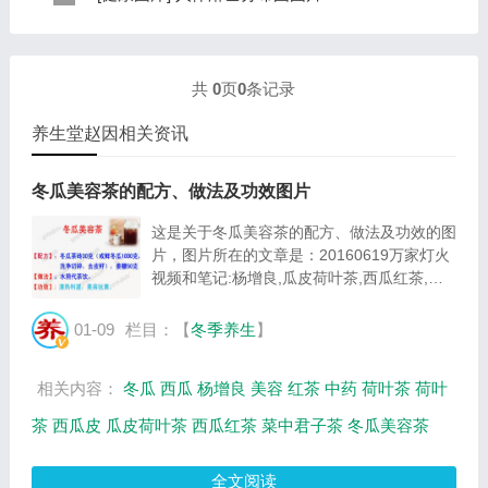
规律是，与面颊相应的穴位在耳垂；与上肢相...
表现，这种情况通常是慢性病的征兆，如慢性萎缩性胃
这是关于人体淋巴分布图的图片，图片所在的文章是：
炎、慢性贫血、慢性结肠炎等。但手掌发黄同样...
20120910天天养生视频和笔记:何裕民讲淋巴瘤,癌,重压
出的淋巴癌，图片尺寸390x378像素，格式是JPG...
共
0
页
0
条记录
养生堂赵因相关资讯
冬瓜美容茶的配方、做法及功效图片
这是关于冬瓜美容茶的配方、做法及功效的图
片，图片所在的文章是：20160619万家灯火
视频和笔记:杨增良,瓜皮荷叶茶,西瓜红茶,君
子茶，图片尺寸623x416像素，格式是JPG，
图片大小是60864Byte。...
01-09
栏目：【
冬季养生
】
相关内容：
冬瓜
西瓜
杨增良
美容
红茶
中药
荷叶茶
荷叶
茶
西瓜皮
瓜皮荷叶茶
西瓜红茶
菜中君子茶
冬瓜美容茶
全文阅读