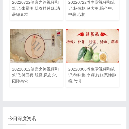
20220722健康之路视频和
20220722养生堂视频和笔
笔记:张景明,翠衣拌莲藕,消
记:杨保林,马大勇,脑卒中,
暑绿豆糕
中暑,心梗
20220812健康之路视频和
20220806养生堂视频和笔
笔记:付国兵,胆经,风市穴,
记:徐咏梅,李颖,腹膜恶性肿
阳陵泉穴
瘤,气滞
今日深度资讯