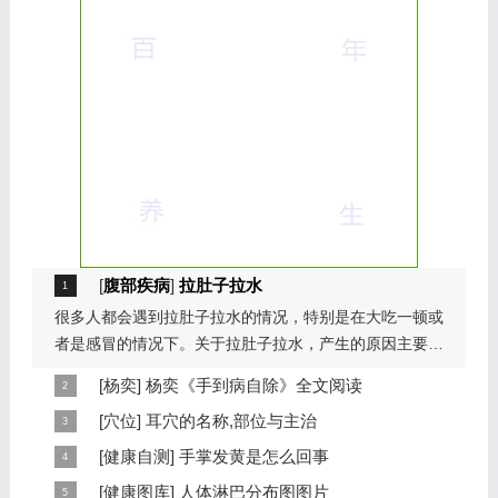
[
腹部疾病
]
拉肚子拉水
很多人都会遇到拉肚子拉水的情况，特别是在大吃一顿或
者是感冒的情况下。关于拉肚子拉水，产生的原因主要是
因为饮食问题，或者是因为肠胃问题。本页包...
[
杨奕
]
杨奕《手到病自除》全文阅读
本页提供杨奕手到病自除全文阅读。包括完整目录、共计
[
穴位
]
耳穴的名称,部位与主治
6大章，66个小节的详细内容。涉及到全身的各个反射
耳穴在耳郭的分布有一定规律，耳穴在耳郭的分布犹如一
[
健康自测
]
手掌发黄是怎么回事
区，以及自然疗法、反射区疗法、食疗等。另外...
个倒置在子宫内的胎儿，头部朝下，臀部朝上。其分布的
手掌发黄，一般是血管内血液不充盈或是皮肤营养不良的
[
健康图库
]
人体淋巴分布图图片