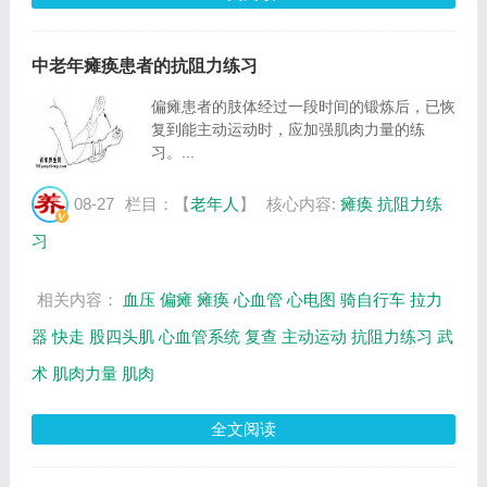
中老年瘫痪患者的抗阻力练习
偏瘫患者的肢体经过一段时间的锻炼后，已恢
复到能主动运动时，应加强肌肉力量的练
习。...
08-27
栏目：【
老年人
】
核心内容:
瘫痪
抗阻力练
习
相关内容：
血压
偏瘫
瘫痪
心血管
心电图
骑自行车
拉力
器
快走
股四头肌
心血管系统
复查
主动运动
抗阻力练习
武
术
肌肉力量
肌肉
全文阅读