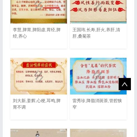
李慧,脾胃,脾阳虚,胃经,脾
王国玮,长寿,肝火,养肝,清
经,养心
肝,桑菊茶
刘大新,姜辉,心梗,耳鸣,脾
雷秀珍,降脂消斑茶,管腔狭
胃不调
窄