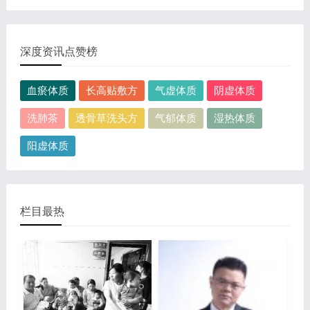
这是关于人体淋巴分布图的图片，图片所在的文章是：
炎、慢性贫血、慢性结肠炎等。但手掌发黄同样...
20120910天天养生视频和笔记:何裕民讲淋巴瘤,癌,重压
出的淋巴癌，图片尺寸390x378像素，格式是JPG...
深度资讯点赞榜
血瘀体质
长高贴敷方
气虚体质
阴虚体质
洗肺茶
透骨草洗头方
气郁体质
湿热体质
阳虚体质
栏目最热