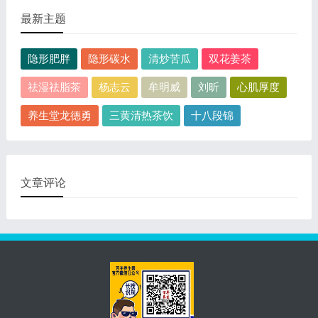
最新主题
隐形肥胖
隐形碳水
清炒苦瓜
双花姜茶
祛湿祛脂茶
杨志云
牟明威
刘昕
心肌厚度
养生堂龙德勇
三黄清热茶饮
十八段锦
文章评论