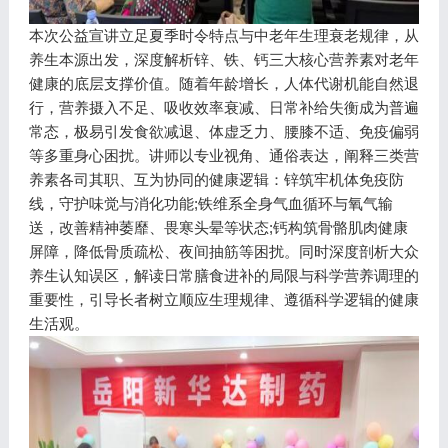
本次公益宣讲立足夏季时令特点与中老年生理衰老规律，从
养生本源出发，深度解析锌、铁、钙三大核心营养素对老年
健康的底层支撑价值。随着年龄增长，人体代谢机能自然退
行，营养摄入不足、吸收效率衰减、日常补给失衡成为普遍
常态，极易引发食欲减退、体虚乏力、腰膝不适、免疫偏弱
等多重身心困扰。讲师以专业视角、通俗表达，阐释三类营
养素各司其职、互为协同的健康逻辑：锌筑牢机体免疫防
线，守护味觉与消化功能;铁维系全身气血循环与氧气输
送，改善精神萎靡、畏寒头晕等状态;钙构筑骨骼肌肉健康
屏障，降低骨质疏松、夜间抽筋等困扰。同时深度剖析大众
养生认知误区，解读日常膳食进补的局限与科学营养调理的
重要性，引导长者树立顺应生理规律、遵循科学逻辑的健康
生活观。