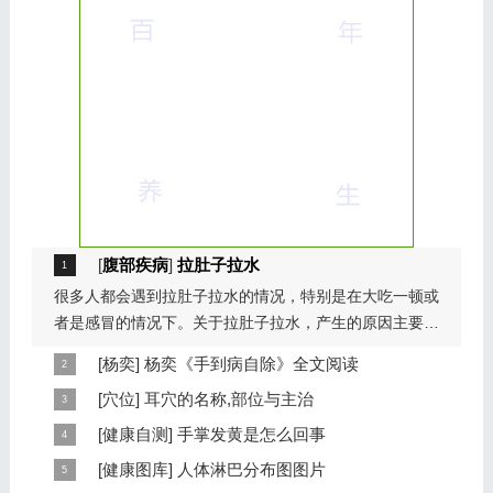
[
腹部疾病
]
拉肚子拉水
很多人都会遇到拉肚子拉水的情况，特别是在大吃一顿或
者是感冒的情况下。关于拉肚子拉水，产生的原因主要是
因为饮食问题，或者是因为肠胃问题。本页包...
[
杨奕
]
杨奕《手到病自除》全文阅读
本页提供杨奕手到病自除全文阅读。包括完整目录、共计
[
穴位
]
耳穴的名称,部位与主治
6大章，66个小节的详细内容。涉及到全身的各个反射
耳穴在耳郭的分布有一定规律，耳穴在耳郭的分布犹如一
[
健康自测
]
手掌发黄是怎么回事
区，以及自然疗法、反射区疗法、食疗等。另外...
个倒置在子宫内的胎儿，头部朝下，臀部朝上。其分布的
手掌发黄，一般是血管内血液不充盈或是皮肤营养不良的
[
健康图库
]
人体淋巴分布图图片
规律是，与面颊相应的穴位在耳垂；与上肢相...
表现，这种情况通常是慢性病的征兆，如慢性萎缩性胃