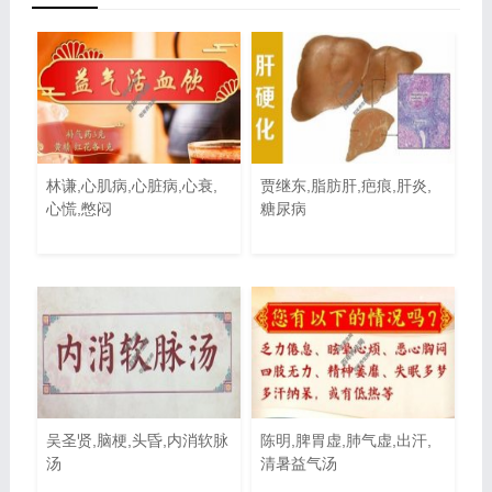
林谦,心肌病,心脏病,心衰,
贾继东,脂肪肝,疤痕,肝炎,
心慌,憋闷
糖尿病
吴圣贤,脑梗,头昏,内消软脉
陈明,脾胃虚,肺气虚,出汗,
汤
清暑益气汤