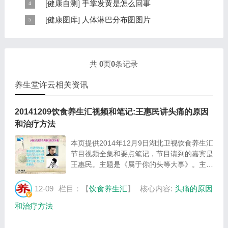
耳穴在耳郭的分布有一定规律，耳穴在耳郭的分布犹如一
[
健康自测
]
手掌发黄是怎么回事
区，以及自然疗法、反射区疗法、食疗等。另外...
个倒置在子宫内的胎儿，头部朝下，臀部朝上。其分布的
手掌发黄，一般是血管内血液不充盈或是皮肤营养不良的
[
健康图库
]
人体淋巴分布图图片
规律是，与面颊相应的穴位在耳垂；与上肢相...
表现，这种情况通常是慢性病的征兆，如慢性萎缩性胃
这是关于人体淋巴分布图的图片，图片所在的文章是：
炎、慢性贫血、慢性结肠炎等。但手掌发黄同样...
20120910天天养生视频和笔记:何裕民讲淋巴瘤,癌,重压
出的淋巴癌，图片尺寸390x378像素，格式是JPG...
共
0
页
0
条记录
养生堂许云相关资讯
20141209饮食养生汇视频和笔记:王惠民讲头痛的原因
和治疗方法
本页提供2014年12月9日湖北卫视饮食养生汇
节目视频全集和要点笔记，节目请到的嘉宾是
王惠民。主题是《属于你的头等大事》。主要
介绍头痛的分类，头痛的额原因，哪种头痛需
要警惕，清蒸红薯的制作方法等相关内容，百
12-09
栏目：【
饮食养生汇
】
核心内容:
头痛的原因
年养生网饮食养生汇栏目提供视频全集的在
和治疗方法
线...