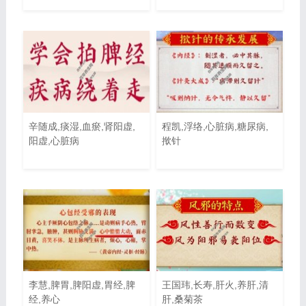
辛随成,痰湿,血瘀,肾阳虚,
程凯,浮络,心脏病,糖尿病,
阳虚,心脏病
揿针
李慧,脾胃,脾阳虚,胃经,脾
王国玮,长寿,肝火,养肝,清
经,养心
肝,桑菊茶