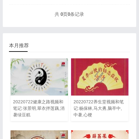
共
0
页
0
条记录
本月推荐
20220722健康之路视频和
20220722养生堂视频和笔
笔记:张景明,翠衣拌莲藕,消
记:杨保林,马大勇,脑卒中,
暑绿豆糕
中暑,心梗