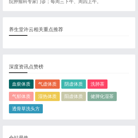
院肿瘤科专家门诊；每周三下午、周四上午。
养生堂许云相关重点推荐
深度资讯点赞榜
血瘀体质
气虚体质
阴虚体质
洗肺茶
气郁体质
湿热体质
阳虚体质
健脾化湿茶
透骨草洗头方
全站最热