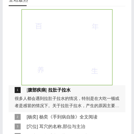
[
腹部疾病
]
拉肚子拉水
很多人都会遇到拉肚子拉水的情况，特别是在大吃一顿或
者是感冒的情况下。关于拉肚子拉水，产生的原因主要是
因为饮食问题，或者是因为肠胃问题。本页包...
[
杨奕
]
杨奕《手到病自除》全文阅读
本页提供杨奕手到病自除全文阅读。包括完整目录、共计
[
穴位
]
耳穴的名称,部位与主治
6大章，66个小节的详细内容。涉及到全身的各个反射