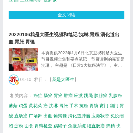
全文阅读
20220106我是大医生视频和笔记:沈琳,胃癌,消化道出
血,胃胀,胃镜
本页提供2022年1月6日北京卫视我是大医生
节目视频全集和要点笔记，节目请到的嘉宾是
沈琳 。主题是 《日常3大抗癌法宝》 。主要
介绍2个信号可能提示胃癌来袭，日常3大法
宝辅助抵抗胃癌，栗树菇打卤面的制作方法等
01-10
栏目：【
我是大医生
】
相关内容，百年养生网提供视频全集的在线观
看...
相关内容：
癌症
肠癌
胃癌
肿瘤
应激
跳绳
胰腺癌
乳腺癌
蘑菇
鸡蛋
黄花菜
癌
沈琳
胃胀
手术
抗癌
胃镜
贲门
幽门
胃
酸
直肠癌
广场舞
出血
葡聚糖
消化道肿瘤
应激状态
免疫细
胞
淀粉
面食
胃镜检查
踢毽子
免疫系统
结直肠癌
鸡精
快