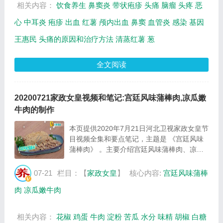
相关内容：
饮食养生
鼻窦炎
带状疱疹
头痛
脑瘤
头疼
恶
心
中耳炎
疱疹
出血
红薯
颅内出血
鼻窦
血管炎
感染
基因
王惠民
头痛的原因和治疗方法
清蒸红薯
葱
全文阅读
20200721家政女皇视频和笔记:宫廷风味蒲棒肉,凉瓜嫩
牛肉的制作
本页提供2020年7月21日河北卫视家政女皇节
目视频全集和要点笔记，主题是 《宫廷风味
蒲棒肉》 。主要介绍宫廷风味蒲棒肉、凉瓜
嫩牛肉的制作方法等相关内容，百年养生网提
供视频全集的在线观看和主要内容介绍（节目
07-21
栏目：【
家政女皇
】
核心内容:
宫廷风味蒲棒
要点笔记）。 宫廷风味蒲棒肉的制作方法：
肉
凉瓜嫩牛肉
图...
相关内容：
花椒
鸡蛋
牛肉
淀粉
苦瓜
水分
味精
胡椒
白糖