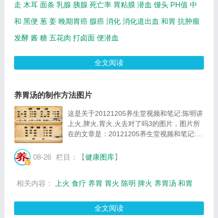
走
木耳
面条
乳腺
胰腺
死亡率
胃粘膜
潜血
馒头
PH值
中
和
黑便
葱
姜
晚期胃癌
腺癌
消化
消化道出血
和胃
抗肿瘤
发酵
酱
糖
五花肉
打卤面
便潜血
全文阅读
养胃汤的制作方法图片
这是关于20121205养生堂视频和笔记:陈明讲
上火,脾火,胃火,火去对了吗3的图片，图片所
在的文章是：20121205养生堂视频和笔记:陈
明讲上火,脾火,胃火,火去对了吗3，图片尺寸
448x663像素，格式是JPG，图片大小是
08-26
栏目：【
健康图库
】
107919Byte。...
相关内容：
上火
食疗
养胃
胃火
陈明
脾火
养胃汤
和胃
全文阅读