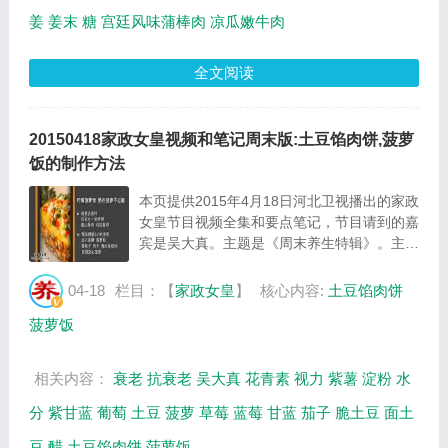
姜
姜末
糖
宫廷风味蒲棒肉
凉瓜嫩牛肉
全文阅读
20150418家政女皇视频和笔记周末版:土豆馅肉饼,菠萝
饭的制作方法
本页提供2015年4月18日河北卫视播出的家政
女皇节目视频全集和要点笔记，节目请到的嘉
宾是吴大真。主题是《周末养生特辑》。主要
介绍土豆馅肉饼、菠萝饭的制作方法等相关内
容，百年养生家政女皇提供视频全集的在线观
04-18
栏目：【
家政女皇
】
核心内容:
土豆馅肉饼
看和主要内容介绍（节目要点笔记）。...
菠萝饭
相关内容：
衰老
抗衰老
吴大真
花青素
视力
紫薯
淀粉
水
分
紫甘蓝
葡萄
土豆
菠萝
草莓
蓝莓
甘蓝
茄子
脆土豆
面土
豆
醋
土豆馅肉饼
菠萝饭