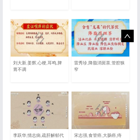
刘大新,姜辉,心梗,耳鸣,脾
雷秀珍,降脂消斑茶,管腔狭
胃不调
窄
李跃华,情志病,疏肝解郁代
宋志强,食管癌,大肠癌,痔