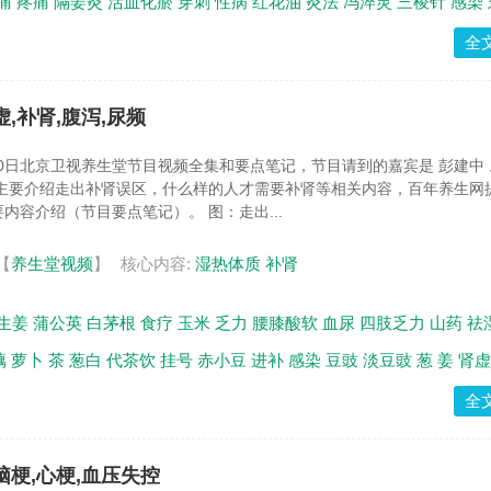
痛
疼痛
隔姜灸
活血化瘀
穿刺
性病
红花油
灸法
冯淬灵
三棱针
感染
全
虚,补肾,腹泻,尿频
月10日北京卫视养生堂节目视频全集和要点笔记，节目请到的嘉宾是 彭建中
。主要介绍走出补肾误区，什么样的人才需要补肾等相关内容，百年养生网
内容介绍（节目要点笔记）。 图：走出...
【
养生堂视频
】
核心内容:
湿热体质
补肾
生姜
蒲公英
白茅根
食疗
玉米
乏力
腰膝酸软
血尿
四肢乏力
山药
祛
藕
萝卜
茶
葱白
代茶饮
挂号
赤小豆
进补
感染
豆豉
淡豆豉
葱
姜
肾虚
全
,脑梗,心梗,血压失控