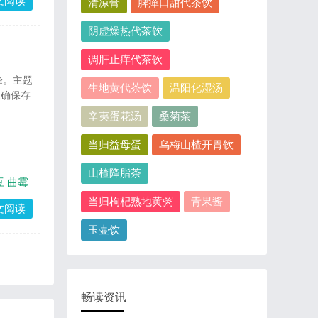
文阅读
清凉膏
脾瘅口甜代茶饮
阴虚燥热代茶饮
调肝止痒代茶饮
峰。主题
生地黄代茶饮
温阳化湿汤
正确保存
辛夷蛋花汤
桑菊茶
当归益母蛋
乌梅山楂开胃饮
山楂降脂茶
豆
曲霉
当归枸杞熟地黄粥
青果酱
文阅读
玉壶饮
畅读资讯