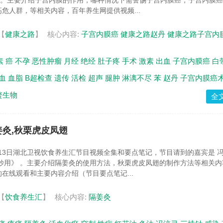
》。主要介绍子宫内膜的作用，哪种情况下需警惕子宫内膜癌，子宫内膜
危人群，等相关内容，百年养生网提供视频...
【
健康之路
】
核心内容:
子宫内膜癌
健康之路赵丹
健康之路子宫内
素
癌
不孕
恶性肿瘤
月经
绝经
肚子疼
手术
激素
出血
子宫内膜癌
白
血
血脂
B超检查
遗传
活检
超声
腿肿
淋漓不尽
苯
赵丹
子宫内膜癌
赘生物
全
隔姜灸,秋栗虎皮凤翅
1月13日湖北卫视饮食养生汇节目视频全集和要点笔记，节目请到的嘉宾是 冯
妙用》 。主要介绍隔姜灸的使用方法，秋栗虎皮凤翅的制作方法等相关内
在线观看和主要内容介绍（节目要点笔记...
【
饮食养生汇
】
核心内容:
隔姜灸