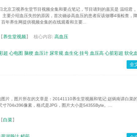
月1日北京卫视养生堂节目视频全集和要点笔记，节目请到的嘉宾是 温绍君 
 。主要介绍血压失控的原因，首次确诊高血压的患者应该做哪4项检查，
百年养生网提供视频全集的在线观看和主要...
【
养生堂视频
】
核心内容:
高血压
彩超
心电图
脑梗
血压计
尿常规
血生化
挂号
血压高
心脏彩超
软化
全
图片，图片所在的文章是：20141110养生堂视频和笔记:赵炳南讲白菜
704x396像素，格式是JPG，图片大小是54355Byte。...
【
白菜
】
白菜润肠汁
鲜药