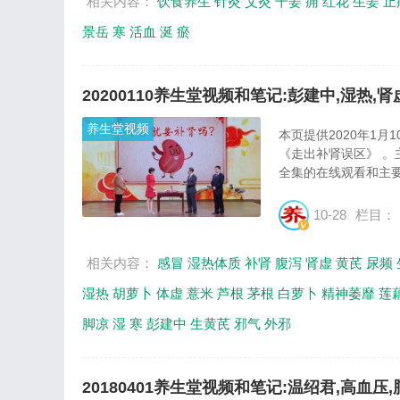
相关内容：
饮食养生
针灸
艾灸
干姜
痈
红花
生姜
止
景岳
寒
活血
涎
瘀
20200110养生堂视频和笔记:彭建中,湿热,肾
养生堂视频
本页提供2020年1
《走出补肾误区》 
全集的在线观看和主要
10-28
栏目：
相关内容：
感冒
湿热体质
补肾
腹泻
肾虚
黄芪
尿频
湿热
胡萝卜
体虚
薏米
芦根
茅根
白萝卜
精神萎靡
莲
脚凉
湿
寒
彭建中
生黄芪
邪气
外邪
20180401养生堂视频和笔记:温绍君,高血压