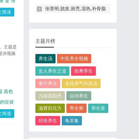
葱
姜
张
张景明,脱发,斑秃,湿热,补骨脂
文阅读
主题月榜
 。主题是
提供视频
养生汤
中医养生视频
女人养生之道
按摩养生
食疗养生
龙桂承气补血汤
湿
面色
九味温阳丹
运动养生
的症状
滋肾归元方
养生粥
养生茶
文阅读
经络养生
龟苓集