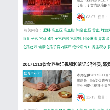
题是《血的教训(上)
诊断，子宫内膜癌的高
03-07
栏目：
相关内容：
肥胖
高血压
高血脂
肿瘤
血压
贫血
雌激
卵巢
子宫
宫颈
B超
子宫内膜
宫腔镜
月经淋漓
异常出
之路赵丹
健康之路子宫内膜癌
绝经后出血
肾盂积水
20171113饮食养生汇视频和笔记:冯淬灵,
饮食养生汇
本页提供2017年1
主题是 《隔姜灸也有
养生网提供视频全集的
11-13
栏目：