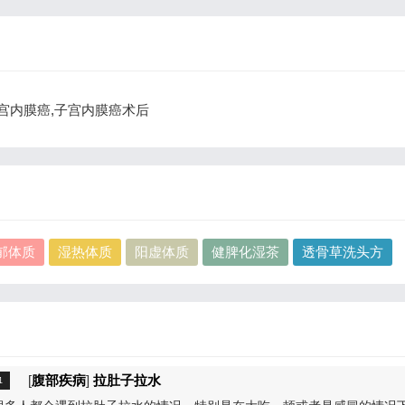
,子宫内膜癌,子宫内膜癌术后
郁体质
湿热体质
阳虚体质
健脾化湿茶
透骨草洗头方
[
腹部疾病
]
拉肚子拉水