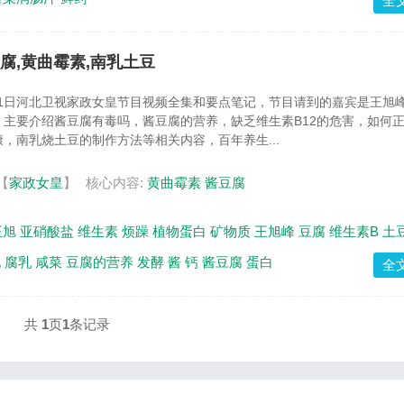
全
豆腐,黄曲霉素,南乳土豆
1月1日河北卫视家政女皇节目视频全集和要点笔记，节目请到的嘉宾是王旭
主要介绍酱豆腐有毒吗，酱豆腐的营养，缺乏维生素B12的危害，如何
，南乳烧土豆的制作方法等相关内容，百年养生...
【
家政女皇
】
核心内容:
黄曲霉素
酱豆腐
王旭
亚硝酸盐
维生素
烦躁
植物蛋白
矿物质
王旭峰
豆腐
维生素B
土
化
腐乳
咸菜
豆腐的营养
发酵
酱
钙
酱豆腐
蛋白
全
共
1
页
1
条记录