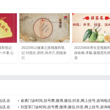
频和笔记:
20220812健康之路视频和笔
20220806养生堂视频
,中暑,心
记:付国兵,胆经,风市穴,阳陵泉
徐咏梅,李颖,腹膜恶性肿
穴
滞
电话,在
崔勇门诊时间,挂号费,微博,微信,抖音,网上挂号,咨询电话
电话,在
线咨询
刘亚军门诊时间,挂号费,微博,微信,抖音,网上挂号,咨询电