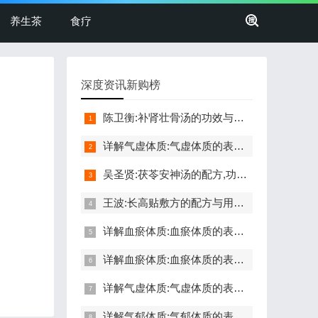
养生茶
食疗
深度资讯新购榜
陈卫衡:补肾壮骨汤的功效与作用,配方与禁忌,髋关节损伤,腿脚不便
详解气虚体质:气虚体质的表现症状,自测题,怎么调理,食疗药膳
吴圣贤:茯苓安神汤的配方,功效与作用,怎么做,不适合的人,失眠
王波:长高贴敷方的配方与用法,功效与禁忌,长高,命门穴,生长激素
详解血瘀体质:血瘀体质的表现症状,自测题,怎么调理,食疗药膳
详解血瘀体质:血瘀体质的表现症状,自测题,怎么调理,食疗药膳
详解气虚体质:气虚体质的表现症状,自测题,怎么调理,食疗药膳
详解气郁体质:气郁体质的表现症状,自测题,怎么调理,食疗药膳