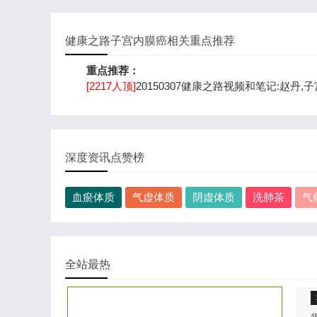
健康之路子宫内膜癌相关重点推荐
重点推荐：
[2217人顶]
20150307健康之路视频和笔记:赵丹
深度资讯点赞榜
血瘀体质
气虚体质
阴虚体质
洗肺茶
气
全站最热