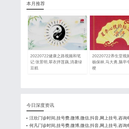
本月推荐
20220722健康之路视频和笔
20220722养生堂视
记:张景明,翠衣拌莲藕,消暑绿
杨保林,马大勇,脑卒中
豆糕
梗
今日深度资讯
汪欣门诊时间,挂号费,微博,微信,抖音,网上挂号,咨询
线咨询
何凡门诊时间,挂号费,微博,微信,抖音,网上挂号,咨询