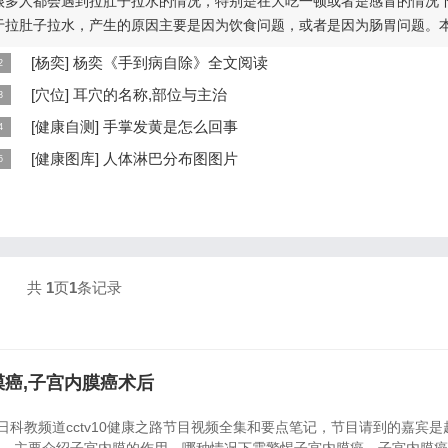
很多人都会遇到拉肚子拉水的情况，特别是在大吃一顿或者是感冒的情况
于拉肚子拉水，产生的原因主要是因为饮食问题，或者是因为肠胃问题。
...
[
杨奕
]
杨奕《手到病自除》全文阅读
本页提供杨奕手到病自除全文阅读。包括完整目录、共计6大章，66个小
[
穴位
]
耳穴的名称,部位与主治
细内容。涉及到全身的各个反射区，以及自然疗法、反射区疗法、食疗等
耳穴在耳郭的分布有一定规律，耳穴在耳郭的分布犹如一个倒置在子宫内
[
健康自测
]
手掌发黄是怎么回事
...
儿，头部朝下，臀部朝上。其分布的规律是，与面颊相应的穴位在耳垂；
手掌发黄，一般是血管内血液不充盈或是皮肤营养不良的表现，这种情况
[
健康图库
]
人体淋巴分布图图片
...
慢性病的征兆，如慢性萎缩性胃炎、慢性贫血、慢性结肠炎等。但手掌发
这是关于人体淋巴分布图的图片，图片所在的文章是：20120910天天养
...
和笔记:何裕民讲淋巴瘤,癌,重压出的淋巴癌，图片尺寸390x378像素，格
PG...
共
1
页
1
条记录
内膜癌,子宫内膜癌术后
月7日科教频道cctv10健康之路节目视频全集和要点笔记，节目请到的嘉宾