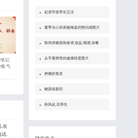
起居学派养生五法
夏季当心容易被掩盖的憋闷感图片
陈伟讲糖尿病食谱,低盐,喝酒,加餐
从手看脾胃的健康程度图片
和笔记:
瘤,气
肿瘤的复发
糖尿病新药
秋风起,话养生
,在
话,