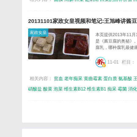
20131101家政女皇视频和笔记:王旭峰讲酱
家政女皇
本页提供2013年1
是《酱豆腐的奥秘》。
腐乳，哪种腐乳最健康
11-01
栏目：
相关内容：
贫血
老年痴呆
黄曲霉素
蛋白质
氨基酸
硝酸盐
酸菜
泡菜
维生素B12
维生素B1
痴呆
霉菌
消