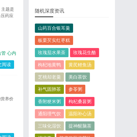
。主题是
随机深度资讯
降压药应
山药百合银耳羹
板栗芡实红枣糕
玫瑰茄水果茶
玫瑰花生酪
血管
心内
文阅读
枸杞地黄鸭
黄芪鲤鱼汤
芝桃却老羹
美白茶饮
补气固肺茶
参苓粥
的营养价
香附粳米粥
枸杞桑葚粥
通阳理气饮
温阳补心汤
三味化湿饮
提神醒脑茶