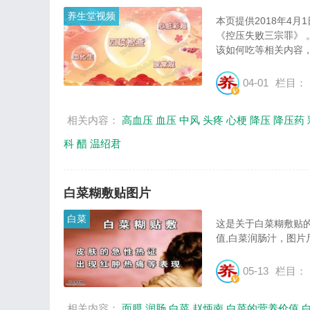
养生堂视频
本页提供2018年4
《控压失败三宗罪》
该如何吃等相关内容，
04-01
栏目：
相关内容：
高血压
血压
中风
头疼
心梗
降压
降压药
科
醋
温绍君
白菜糊敷贴图片
白菜
这是关于白菜糊敷贴的
值,白菜润肠汁，图片尺寸
05-13
栏目：
相关内容：
面膜
润肠
白菜
赵炳南
白菜的营养价值