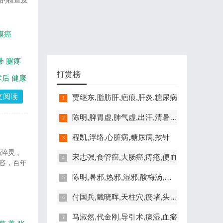
癌的检查及
膜癌
带
腿疼
打赏榜
术后
健康
文阅读
贾继东,脂肪肝,疤痕,肝炎,糖尿病
陈明,脾胃虚,肺气虚,出汗,清暑益气汤
程凯,浮络,心脏病,糖尿病,揿针
淬灵 。
宋志强,食管癌,大肠癌,痔疮,便血
容，百年
陈明,暑邪,热邪,湿邪,酸梅汤,脾胃虚寒
付国兵,戴晓晖,天柱穴,瘀堵,头晕,失眠
马淑然,代金刚,导引术,痰湿,血瘀