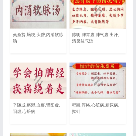
吴圣贤,脑梗,头昏,内消软脉
陈明,脾胃虚,肺气虚,出汗,
汤
清暑益气汤
辛随成,痰湿,血瘀,肾阳虚,
程凯,浮络,心脏病,糖尿病,
阳虚,心脏病
揿针