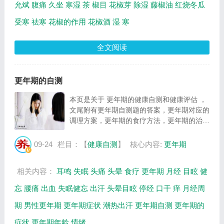
允斌
腹痛
久坐
寒湿
茶
椒目
花椒芽
除湿
藤椒油
红烧冬瓜
受寒
祛寒
花椒的作用
花椒酒
湿
寒
全文阅读
更年期的自测
本页是关于 更年期的健康自测和健康评估 ，
文尾附有更年期自测题的答案，更年期对应的
调理方案，更年期的食疗方法，更年期的治
疗，更年期的健康讲座等内容。 更年期自测
题1： 你是否常感到头颈部一阵阵的潮红？
09-24
栏目：【
健康自测
】
核心内容:
更年期
测试选项和得分：是（得1分），否（扣1
分），...
相关内容：
耳鸣
失眠
头痛
头晕
食疗
更年期
月经
目眩
健
忘
腰痛
出血
失眠健忘
出汗
头晕目眩
停经
口干
痒
月经周
期
男性更年期
更年期症状
潮热出汗
更年期自测
更年期的
症状
更年期年龄
情绪