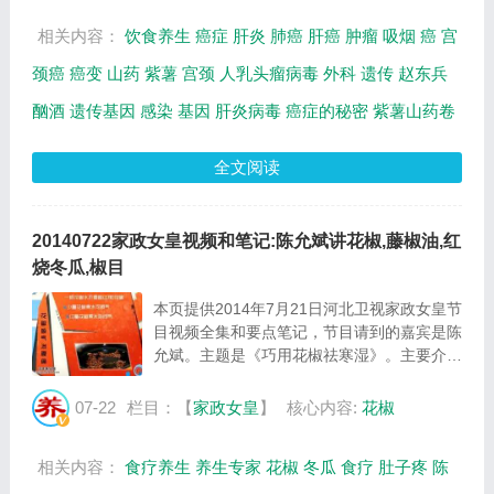
相关内容：
饮食养生
癌症
肝炎
肺癌
肝癌
肿瘤
吸烟
癌
宫
颈癌
癌变
山药
紫薯
宫颈
人乳头瘤病毒
外科
遗传
赵东兵
酗酒
遗传基因
感染
基因
肝炎病毒
癌症的秘密
紫薯山药卷
全文阅读
20140722家政女皇视频和笔记:陈允斌讲花椒,藤椒油,红
烧冬瓜,椒目
本页提供2014年7月21日河北卫视家政女皇节
目视频全集和要点笔记，节目请到的嘉宾是陈
允斌。主题是《巧用花椒祛寒湿》。主要介绍
花椒的作用，花椒治百病，女性保健多喝花椒
茶，藤椒油的制作方法，红烧冬瓜的制作方法
07-22
栏目：【
家政女皇
】
核心内容:
花椒
等相关内容，百年养生网家政女皇栏目提供
视...
相关内容：
食疗养生
养生专家
花椒
冬瓜
食疗
肚子疼
陈