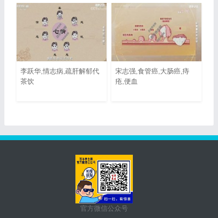
李跃华,情志病,疏肝解郁代
宋志强,食管癌,大肠癌,痔
茶饮
疮,便血
官方微信公众号