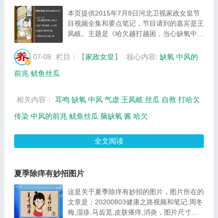
本页提供2015年7月8日河北卫视家政女皇节
目视频全集和要点笔记，节目请到的嘉宾是王
凤岐。主题是《哈欠越打越困，当心缺氧中
风》。主要介绍中风的前兆，如何缓解睡觉缺
氧，鱿鱼丝瓜的制作方法等相关内容，百年养
07-08
栏目：【
家政女皇
】
核心内容:
缺氧
中风的
生网家政女皇栏目提供视频全集的在线观看和
前兆
鱿鱼丝瓜
主要...
相关内容：
耳鸣
缺氧
中风
气虚
王凤岐
丝瓜
自救
打哈欠
传染
中风的前兆
鱿鱼丝瓜
脑缺氧
酱
哈欠
全文阅读
夏季除痒有妙招图片
这是关于夏季除痒有妙招的图片，图片所在的
文章是：20200803健康之路视频和笔记:周冬
梅,湿疹,马齿苋,皮肤瘙痒,消炎，图片尺寸