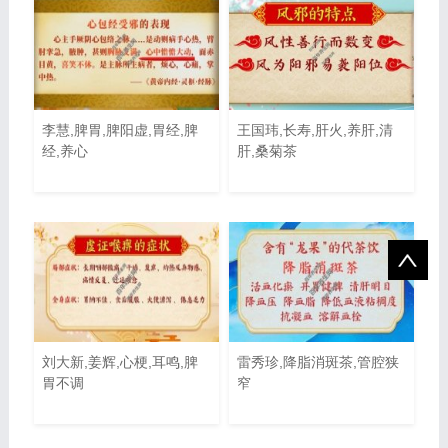
李慧,脾胃,脾阳虚,胃经,脾
王国玮,长寿,肝火,养肝,清
经,养心
肝,桑菊茶
刘大新,姜辉,心梗,耳鸣,脾
雷秀珍,降脂消斑茶,管腔狭
胃不调
窄