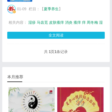
1205x657像素，格式是JPG，图片大小是
114197Byte。...
01-09
栏目：【
夏季养生
】
相关内容：
湿疹
马齿苋
皮肤瘙痒
消炎
瘙痒
痒
周冬梅
湿
全文阅读
共
1
页
1
条记录
本月推荐