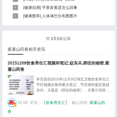
6大章，66个小节的详细内容。涉及到全身的各个反射
耳穴在耳郭的分布有一定规律，耳穴在耳郭的分布犹如一
[
健康自测
]
手掌发黄是怎么回事
区，以及自然疗法、反射区疗法、食疗等。另外...
个倒置在子宫内的胎儿，头部朝下，臀部朝上。其分布的
手掌发黄，一般是血管内血液不充盈或是皮肤营养不良的
[
健康图库
]
人体淋巴分布图图片
规律是，与面颊相应的穴位在耳垂；与上肢相...
表现，这种情况通常是慢性病的征兆，如慢性萎缩性胃
这是关于人体淋巴分布图的图片，图片所在的文章是：
炎、慢性贫血、慢性结肠炎等。但手掌发黄同样...
20120910天天养生视频和笔记:何裕民讲淋巴瘤,癌,重压
出的淋巴癌，图片尺寸390x378像素，格式是JPG...
共
1
页
1
条记录
紫薯山药卷相关资讯
20151209饮食养生汇视频和笔记:赵东兵,癌症的秘密,紫
薯山药卷
本页提供2015年12月9日湖北卫视饮食养生汇
节目视频全集和要点笔记，节目请到嘉宾是赵
东兵。主题是《癌症的秘密》。主要介绍癌症
知多少，紫薯山药卷的制作方法等相关内容，
百年养生网饮食养生汇栏目提供视频全集的在
12-09
栏目：【
饮食养生汇
】
核心内容:
紫薯山药
线观看和主要内容介绍（节目要点笔记）。...
卷