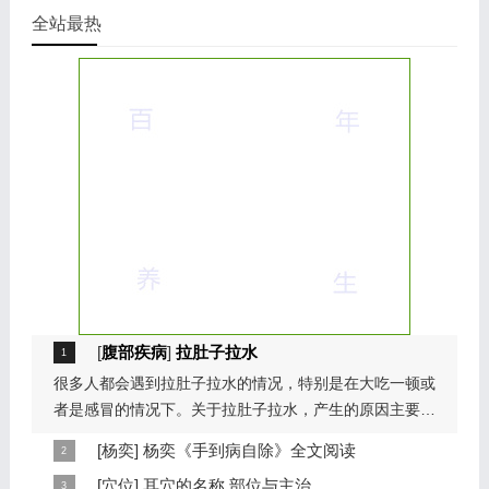
全站最热
[
腹部疾病
]
拉肚子拉水
很多人都会遇到拉肚子拉水的情况，特别是在大吃一顿或
者是感冒的情况下。关于拉肚子拉水，产生的原因主要是
因为饮食问题，或者是因为肠胃问题。本页包...
[
杨奕
]
杨奕《手到病自除》全文阅读
本页提供杨奕手到病自除全文阅读。包括完整目录、共计
[
穴位
]
耳穴的名称,部位与主治