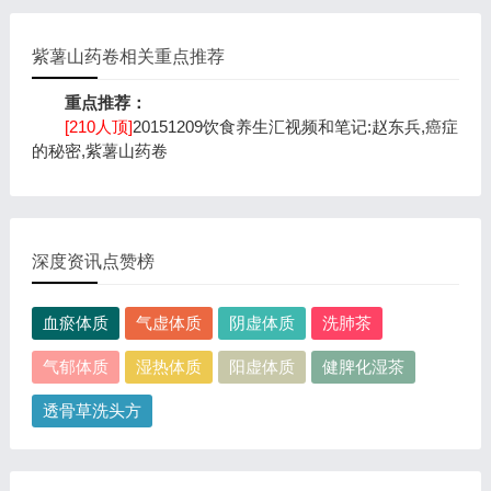
紫薯山药卷相关重点推荐
重点推荐：
[210人顶]
20151209饮食养生汇视频和笔记:赵东兵,癌症
的秘密,紫薯山药卷
深度资讯点赞榜
血瘀体质
气虚体质
阴虚体质
洗肺茶
气郁体质
湿热体质
阳虚体质
健脾化湿茶
透骨草洗头方