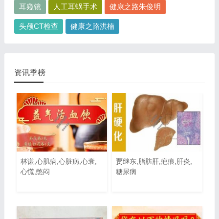
耳窥镜
人工耳蜗手术
健康之路朱俊明
头颅CT检查
健康之路洪楠
资讯季榜
林谦,心肌病,心脏病,心衰,
贾继东,脂肪肝,疤痕,肝炎,
心慌,憋闷
糖尿病