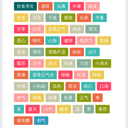
饮食养生
感冒
头痛
中暑
陈皮
藿香
茯苓
干姜
腹胀
头晕
半夏
甘草
白芷
藿香正气
疼痛
泄泻
恶心
呕吐
心烦
健脾
抵抗力
腹痛
苍术
薄荷
胃肠不适
肉桂
出汗
紫苏
舌苔
脱水
祛暑
六淫
十滴水
疲倦
藿香正气水
辣椒
化湿
秋燥
空调
小药箱
高热
受凉
虾仁
口渴
寒气
樟脑
阴暑
阳暑
正气
苯
姜
夏天
六气
解表
湿
寒
暑邪
胡东鹏
邪气