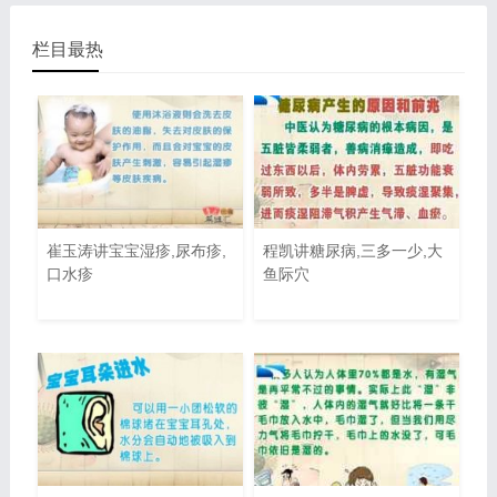
栏目最热
崔玉涛讲宝宝湿疹,尿布疹,
程凯讲糖尿病,三多一少,大
口水疹
鱼际穴