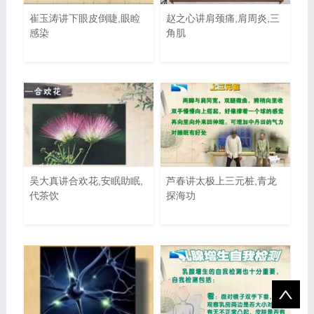
崔玉涛讲下眼皮倒睫,眼睑
赵之心讲肩颈痛,肩周炎,三
感染
角肌
吴大真讲合欢花,安眠助眠,
芦春讲太极上三元桩,青龙
代茶饮
探海功