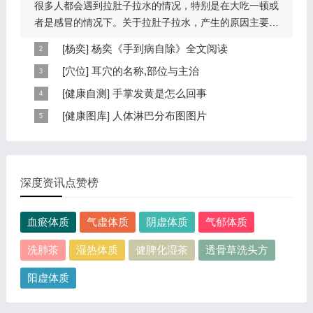
很多人都会遇到拉肚子拉水的情况，特别是在大吃一顿或
者是感冒的情况下。关于拉肚子拉水，产生的原因主要是
因为饮食问题，或者是因为肠胃问题。本页包...
[
杨奕
]
杨奕《手到病自除》全文阅读
本页提供杨奕手到病自除全文阅读。包括完整目录、共计
[
穴位
]
耳穴的名称,部位与主治
6大章，66个小节的详细内容。涉及到全身的各个反射
耳穴在耳郭的分布有一定规律，耳穴在耳郭的分布犹如一
[
健康自测
]
手掌发黄是怎么回事
区，以及自然疗法、反射区疗法、食疗等。另外...
个倒置在子宫内的胎儿，头部朝下，臀部朝上。其分布的
手掌发黄，一般是血管内血液不充盈或是皮肤营养不良的
[
健康图库
]
人体淋巴分布图图片
规律是，与面颊相应的穴位在耳垂；与上肢相...
表现，这种情况通常是慢性病的征兆，如慢性萎缩性胃
这是关于人体淋巴分布图的图片，图片所在的文章是：
炎、慢性贫血、慢性结肠炎等。但手掌发黄同样...
20120910天天养生视频和笔记:何裕民讲淋巴瘤,癌,重压
出的淋巴癌，图片尺寸390x378像素，格式是JPG...
深度资讯点赞榜
血瘀体质
气虚体质
阴虚体质
气郁体质
洗肺茶
湿热体质
健脾化湿茶
透骨草洗头方
阳虚体质