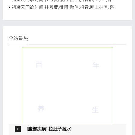
询电话,在线咨询
祖凌云门诊时间,挂号费,微博,微信,抖音,网上挂号,咨
询电话,在线咨询
全站最热
[
腹部疾病
]
拉肚子拉水