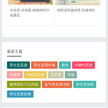
刘东莉,谷维素,植物神经功
程凯讲乳腺保养,乳腺增生
能紊乱
最新主题
养生堂孟捷
养生堂周冬梅
龚伟
药物性肝损
尿素霜
水疱型足癣
手足癣
宋瑜
健脾疏肝穴位药贴
益气养血调冲操
养生堂张路
养生堂黄欲晓