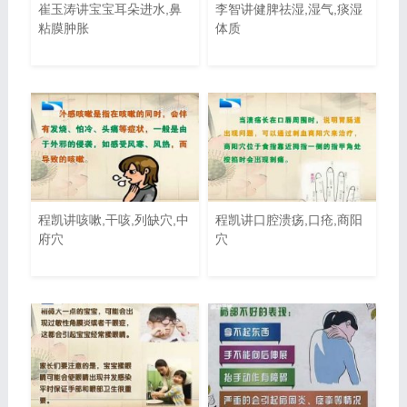
崔玉涛讲宝宝耳朵进水,鼻
李智讲健脾祛湿,湿气,痰湿
粘膜肿胀
体质
程凯讲咳嗽,干咳,列缺穴,中
程凯讲口腔溃疡,口疮,商阳
府穴
穴