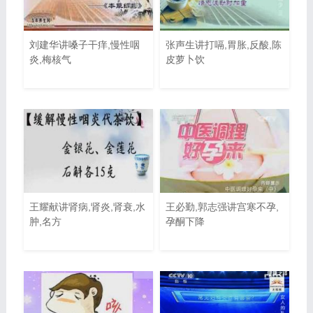
刘建华讲嗓子干痒,慢性咽
张声生讲打嗝,胃胀,反酸,陈
炎,梅核气
皮萝卜饮
王耀献讲肾病,肾炎,肾衰,水
王必勤,郭志强讲宫寒不孕,
肿,名方
孕酮下降