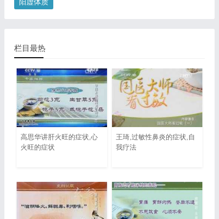
阳虚体质
栏目最热
高思华讲肝火旺的症状,心
王琦,过敏性鼻炎的症状,自
火旺的症状
我疗法