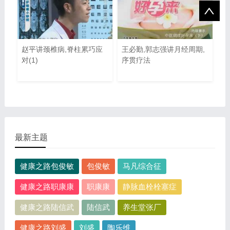
赵平讲颈椎病,脊柱累巧应
王必勤,郭志强讲月经周期,
对(1)
序贯疗法
最新主题
健康之路包俊敏
包俊敏
马凡综合征
健康之路职康康
职康康
静脉血栓栓塞症
健康之路陆信武
陆信武
养生堂张厂
健康之路刘盛
刘盛
陶乐维