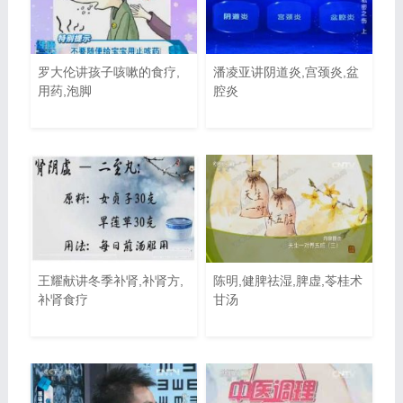
罗大伦讲孩子咳嗽的食疗,
潘凌亚讲阴道炎,宫颈炎,盆
用药,泡脚
腔炎
王耀献讲冬季补肾,补肾方,
陈明,健脾祛湿,脾虚,苓桂术
补肾食疗
甘汤