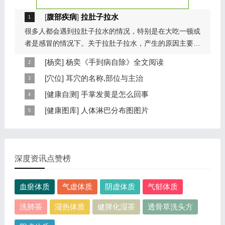
[
腹部疾病
]
拉肚子拉水
很多人都会遇到拉肚子拉水的情况，特别是在大吃一顿或
者是感冒的情况下。关于拉肚子拉水，产生的原因主要是
因为饮食问题，或者是因为肠胃问题。本页包...
[
杨奕
]
杨奕《手到病自除》全文阅读
本页提供杨奕手到病自除全文阅读。包括完整目录、共计
[
穴位
]
耳穴的名称,部位与主治
6大章，66个小节的详细内容。涉及到全身的各个反射
耳穴在耳郭的分布有一定规律，耳穴在耳郭的分布犹如一
[
健康自测
]
手掌发黄是怎么回事
区，以及自然疗法、反射区疗法、食疗等。另外...
个倒置在子宫内的胎儿，头部朝下，臀部朝上。其分布的
手掌发黄，一般是血管内血液不充盈或是皮肤营养不良的
[
健康图库
]
人体淋巴分布图图片
规律是，与面颊相应的穴位在耳垂；与上肢相...
表现，这种情况通常是慢性病的征兆，如慢性萎缩性胃
这是关于人体淋巴分布图的图片，图片所在的文章是：
炎、慢性贫血、慢性结肠炎等。但手掌发黄同样...
20120910天天养生视频和笔记:何裕民讲淋巴瘤,癌,重压
出的淋巴癌，图片尺寸390x378像素，格式是JPG...
深度资讯点赞榜
血瘀体质
气虚体质
阴虚体质
气郁体质
洗肺茶
湿热体质
健脾化湿茶
透骨草洗头方