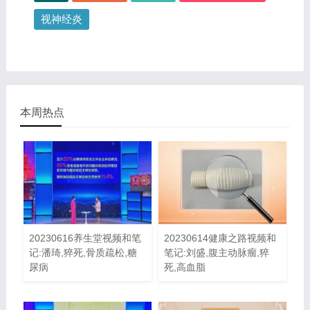
视神经炎
本周热点
20230616养生堂视频和笔
20230614健康之路视频和
记:潘琦,猝死,骨质疏松,糖
笔记:刘盛,腹主动脉瘤,猝
尿病
死,高血脂