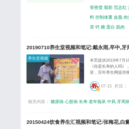
骨密度
脂肪
范志红
料
控制体重
血脂
肉
茶
钙
糖
蛋白
肌肉
20190710养生堂视频和笔记:戴永雨,卒中,
养生堂视频
本页提供2019年7
《你是长寿的人吗》
容，百年养生网提供视
07-15
栏目：
相关内容：
糖尿病
心脏病
长寿
老年痴呆
中风
牙周
20150424饮食养生汇视频和笔记:张梅花,