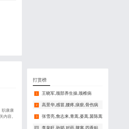
节的详
。另
的胎
与上肢
通常是
黄同
生视频
式是
打赏榜
王晓军,颈部养生操,颈椎病
高景华,感冒,腰疼,痰瘀,骨伤病
、职康康
张雪亮,詹志来,青蒿,蒌蒿,茵陈蒿
关内容。
李泉旺,孙韬,对药,脾寒,四香贴