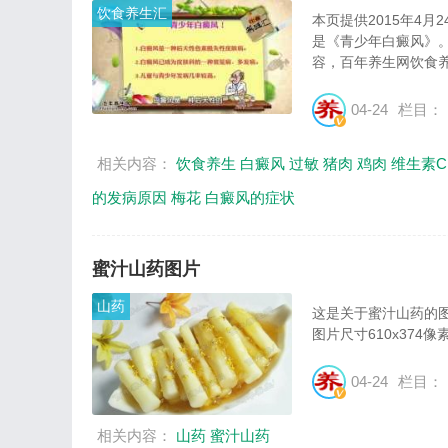
饮食养生汇
本页提供2015年4
是《青少年白癜风》
容，百年养生网饮食养
04-24
栏目：
相关内容：
饮食养生
白癜风
过敏
猪肉
鸡肉
维生素C
的发病原因
梅花
白癜风的症状
蜜汁山药图片
山药
这是关于蜜汁山药的图
图片尺寸610x374像素
04-24
栏目：
相关内容：
山药
蜜汁山药