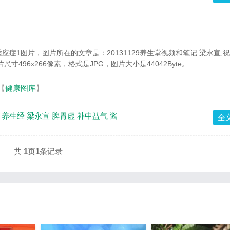
应症1图片，图片所在的文章是：20131129养生堂视频和笔记:梁永宣,
寸496x266像素，格式是JPG，图片大小是44042Byte。...
【
健康图库
】
养生经
梁永宣
脾胃虚
补中益气
酱
全
共
1
页
1
条记录