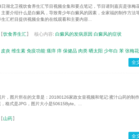
月24日湖北卫视饮食养生汇节目视频全集和要点笔记，节目请到嘉宾是张梅
。主要介绍什么是白癜风，导致青少年白癜风的因素，全家福的制作方法
生汇栏目提供视频全集的在线观看和主要内容...
【
饮食养生汇
】
核心内容:
白癜风的发病原因
白癜风的症状
皮炎
维生素
免疫功能
瘙痒
痒
保健品
肉类
晒太阳
少年白
苯
张梅花
全
片，图片所在的文章是：20180126家政女皇视频和笔记:蜜汁山药的制
，格式是JPG，图片大小是50615Byte。...
【
山药
】
全