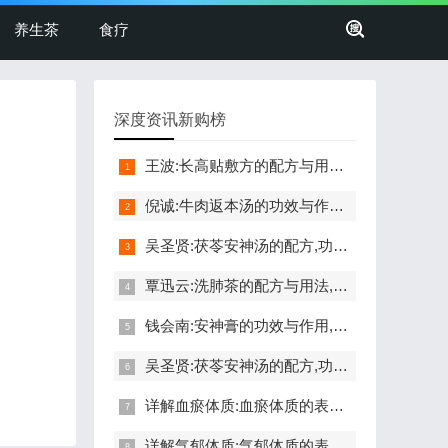
养生茶
食疗
深度资讯新购榜
王波:长高贴敷方的配方与用法,功效与禁忌,长高,命门穴,生长激素
倪诚:牛肉返本汤的功效与作用,做法,小孩孕妇能吃吗,补气,健脾
吴圣贤:茯苓安神汤的配方,功效与作用,怎么做,不适合的人,失眠
覃迅云:洗肺茶的配方与用法,功效与禁忌,戒烟,抗雾霾,调咽炎,排痰
钱会南:安神膏的功效与作用,做法,小孩孕妇能吃吗,助眠,安神
吴圣贤:茯苓安神汤的配方,功效与作用,怎么做,不适合的人,失眠
详解血瘀体质:血瘀体质的表现症状,自测题,怎么调理,食疗药膳
详解气郁体质:气郁体质的表现症状,自测题,怎么调理,食疗药膳