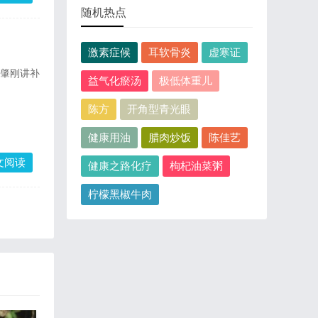
随机热点
激素症候
耳软骨炎
虚寒证
祝肇刚讲补
益气化瘀汤
极低体重儿
陈方
开角型青光眼
健康用油
腊肉炒饭
陈佳艺
文阅读
健康之路化疗
枸杞油菜粥
柠檬黑椒牛肉