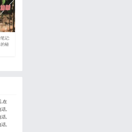
和笔记:
草的秘
,在
话,
话,
话,