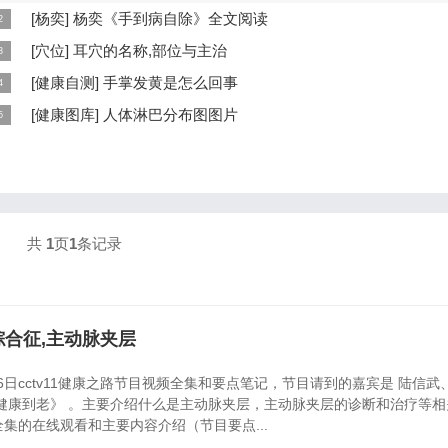
...
[
杨奕
]
杨奕《手到病自除》全文阅读
本页提供杨奕手到病自除全文阅读。包括完整目录、共计6大章，66个小
[
穴位
]
耳穴的名称,部位与主治
细内容。涉及到全身的各个反射区，以及自然疗法、反射区疗法、食疗等
耳穴在耳郭的分布有一定规律，耳穴在耳郭的分布犹如一个倒置在子宫内
[
健康自测
]
手掌发黄是怎么回事
...
儿，头部朝下，臀部朝上。其分布的规律是，与面颊相应的穴位在耳垂；
手掌发黄，一般是血管内血液不充盈或是皮肤营养不良的表现，这种情况
[
健康图库
]
人体淋巴分布图图片
...
慢性病的征兆，如慢性萎缩性胃炎、慢性贫血、慢性结肠炎等。但手掌发
这是关于人体淋巴分布图的图片，图片所在的文章是：20120910天天养
...
和笔记:何裕民讲淋巴瘤,癌,重压出的淋巴癌，图片尺寸390x378像素，格
PG...
共
1
页
1
条记录
凡综合征,主动脉夹层
16日cctv11健康之路节目视频全集和要点笔记，节目请到的嘉宾是 陆信武
健康到老》 。主要介绍什么是主动脉夹层，主动脉夹层的诊断和治疗等相
集的在线观看和主要内容介绍（节目要点...