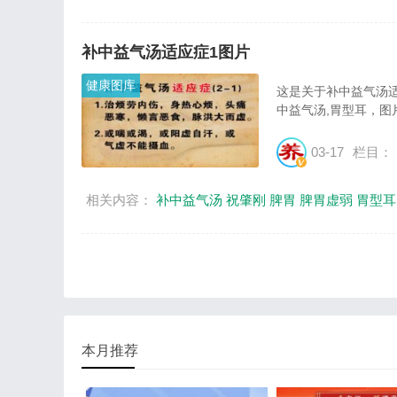
补中益气汤适应症1图片
健康图库
这是关于补中益气汤适
中益气汤,胃型耳，图片尺
03-17
栏目：
相关内容：
补中益气汤
祝肇刚
脾胃
脾胃虚弱
胃型耳
本月推荐