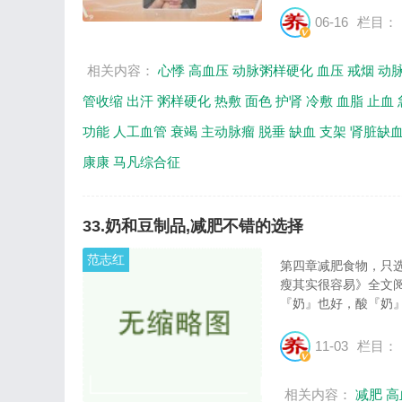
06-16
栏目：
相关内容：
心悸
高血压
动脉粥样硬化
血压
戒烟
动
管收缩
出汗
粥样硬化
热敷
面色
护肾
冷敷
血脂
止血
功能
人工血管
衰竭
主动脉瘤
脱垂
缺血
支架
肾脏缺
康康
马凡综合征
33.奶和豆制品,减肥不错的选择
范志红
第四章减肥食物，只选
瘦其实很容易》全文阅
『奶』也好，酸『奶』
11-03
栏目：
相关内容：
减肥
高