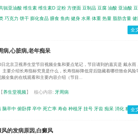
共轭亚油酸
维生素
维生素D
淀粉
方便面
豆制品
豆腐
油酸
亚油酸
豆
类
巧克力
饼干
膨化食品
膳食
鱼肉
健身
水果
体重
热量
脂肪含量
健
全
牙周病,心脏病,老年痴呆
月10日北京卫视养生堂节目视频全集和要点笔记，节目请到的嘉宾是 戴永雨
 。主要介绍长寿指标究竟是什么，长寿指标降低背后隐藏着哪些致命风险
频全集的在线观看和主要内容介绍（节目...
【
养生堂视频
】
核心内容:
牙周病
病
脑卒中
俯卧撑
卒中
死亡率
寿命
种植牙
挂号
牙齿
痴呆
消化
糖
戴
全
白癜风的发病原因,白癜风