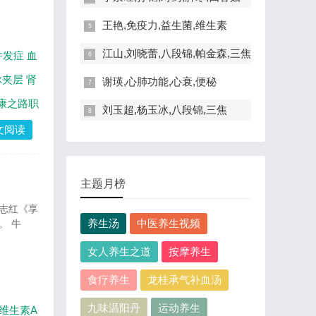
王艳,免疫力,益生菌,维生素
江山,刘晓蕾,八段锦,帕金森,三焦
并发症
血
脉夹层
肾
谢瑛,心肺功能,心衰,便秘
康之路职
刘玉超,杨玉冰,八段锦,三焦
文阅读
主题月榜
范志红《享
养生汤
中医养生视频
。 牛
女人养生之道
按摩养生
食疗养生
龙桂承气补血汤
九味温阳丹
运动养生
维生素A