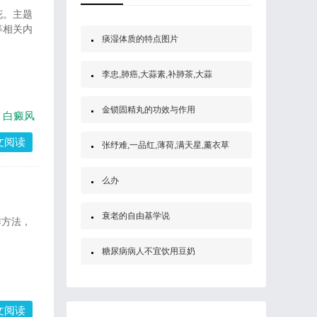
花。主题
等相关内
痰湿体质的特点图片
李忠,肺癌,大蒜素,补肺茶,大蒜
金锁固精丸的功效与作用
白癜风
文阅读
张纾难,一品红,薄荷,满天星,薰衣草
么办
衰老的自由基学说
作方法，
糖尿病病人不宜饮用豆奶
文阅读