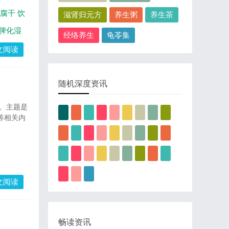
腐干
饮
滋肾归元方
养生粥
养生茶
脾化湿
经络养生
龟苓集
文阅读
随机深度资讯
 。主题是
等相关内
永雨
文阅读
畅读资讯