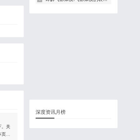
深度资讯月榜
下。关
本页