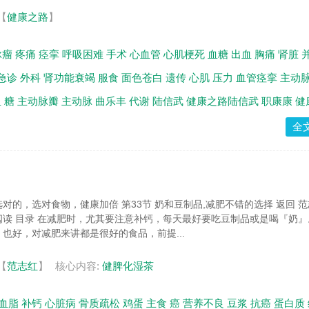
【
健康之路
】
脉瘤
疼痛
痉挛
呼吸困难
手术
心血管
心肌梗死
血糖
出血
胸痛
肾脏
急诊
外科
肾功能衰竭
服食
面色苍白
遗传
心肌
压力
血管痉挛
主动
血
糖
主动脉瓣
主动脉
曲乐丰
代谢
陆信武
健康之路陆信武
职康康
健
全
对的，选对食物，健康加倍 第33节 奶和豆制品,减肥不错的选择 返回 
读 目录 在减肥时，尤其要注意补钙，每天最好要吃豆制品或是喝『奶』
也好，对减肥来讲都是很好的食品，前提...
【
范志红
】
核心内容:
健脾化湿茶
血脂
补钙
心脏病
骨质疏松
鸡蛋
主食
癌
营养不良
豆浆
抗癌
蛋白质