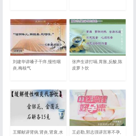
刘建华讲嗓子干痒,慢性咽
张声生讲打嗝,胃胀,反酸,陈
炎,梅核气
皮萝卜饮
王耀献讲肾病,肾炎,肾衰,水
王必勤,郭志强讲宫寒不孕,