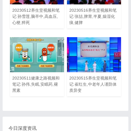
20230512养生堂视频和笔
20230516养生堂视频和笔
记:孙雪莲,脑卒中,高血压,
记:张喆,脾胃,半夏,燥湿化
心梗,猝死
痰,健脾
20230511健康之路视频和
20230515养生堂视频和笔
笔记:孙伟,失眠,安眠药,褪
记:崔红生,中老年人谨防体
黑素
质异变
今日深度资讯