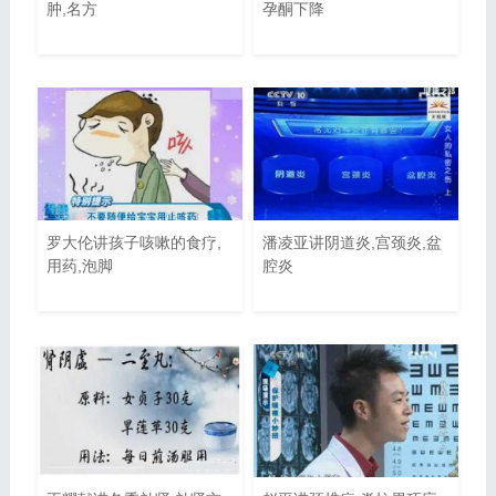
肿,名方
孕酮下降
罗大伦讲孩子咳嗽的食疗,
潘凌亚讲阴道炎,宫颈炎,盆
用药,泡脚
腔炎