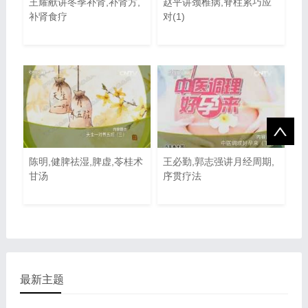
王耀献讲冬季补肾,补肾方,
赵平讲颈椎病,脊柱累巧应
补肾食疗
对(1)
陈明,健脾祛湿,脾虚,苓桂术
王必勤,郭志强讲月经周期,
甘汤
序贯疗法
最新主题