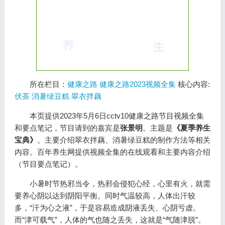
所在栏目：
健康之路
健康之路2023视频全集
核心内容:
伏茶
消暑绿豆糕
翠衣拌藕
本页提供2023年5月6日cctv10健康之路节目视频全集
和要点笔记，节目请到的嘉宾是
张景明
。主题是
《夏季养生
宝典》
。主要介绍翠衣拌藕、消暑绿豆糕的制作方法等相关
内容。百年养生网提供视频全集的在线观看和主要内容介绍
（节目要点笔记）。
小暑时节热邪当令，热邪会侵犯心经，心里有火，就需
要养心阴以达到阴阳平衡。同时气温较高，人体出汗较
多，“汗为心之液”，于是容易造成阴液丢失、心阴亏虚。
而“津可载气”，人体的气也随之丢失，这就是“气随津脱”。