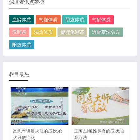
深度资讯点赞榜
血瘀体质
气虚体质
阴虚体质
气郁体质
洗肺茶
湿热体质
健脾化湿茶
透骨草洗头方
阳虚体质
栏目最热
高思华讲肝火旺的症状,心
王琦,过敏性鼻炎的症状,自
火旺的症状
我疗法