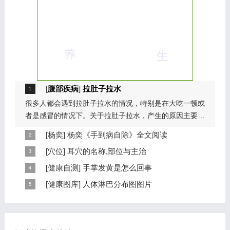
[
腹部疾病
]
拉肚子拉水
很多人都会遇到拉肚子拉水的情况，特别是在大吃一顿或
者是感冒的情况下。关于拉肚子拉水，产生的原因主要是
因为饮食问题，或者是因为肠胃问题。本页包...
[
杨奕
]
杨奕《手到病自除》全文阅读
本页提供杨奕手到病自除全文阅读。包括完整目录、共计
[
穴位
]
耳穴的名称,部位与主治
6大章，66个小节的详细内容。涉及到全身的各个反射
耳穴在耳郭的分布有一定规律，耳穴在耳郭的分布犹如一
[
健康自测
]
手掌发黄是怎么回事
区，以及自然疗法、反射区疗法、食疗等。另外...
个倒置在子宫内的胎儿，头部朝下，臀部朝上。其分布的
手掌发黄，一般是血管内血液不充盈或是皮肤营养不良的
[
健康图库
]
人体淋巴分布图图片
规律是，与面颊相应的穴位在耳垂；与上肢相...
表现，这种情况通常是慢性病的征兆，如慢性萎缩性胃
这是关于人体淋巴分布图的图片，图片所在的文章是：
炎、慢性贫血、慢性结肠炎等。但手掌发黄同样...
20120910天天养生视频和笔记:何裕民讲淋巴瘤,癌,重压
出的淋巴癌，图片尺寸390x378像素，格式是JPG...