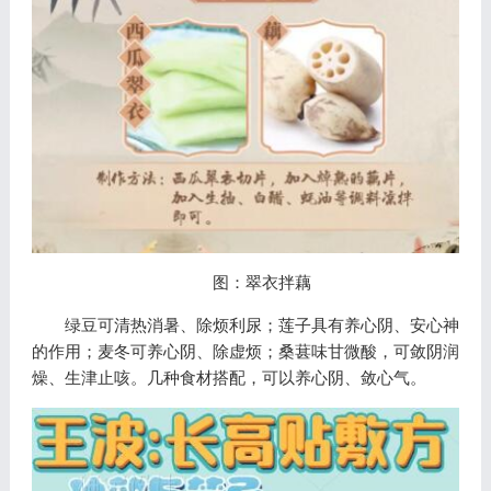
图：翠衣拌藕
绿豆可清热消暑、除烦利尿；莲子具有养心阴、安心神
的作用；麦冬可养心阴、除虚烦；桑葚味甘微酸，可敛阴润
燥、生津止咳。几种食材搭配，可以养心阴、敛心气。