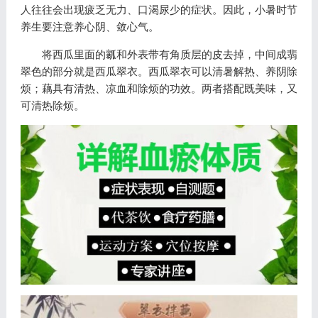
人往往会出现疲乏无力、口渴尿少的症状。因此，小暑时节
养生要注意养心阴、敛心气。
将西瓜里面的瓤和外表带有角质层的皮去掉，中间成翡
翠色的部分就是西瓜翠衣。西瓜翠衣可以清暑解热、养阴除
烦；藕具有清热、凉血和除烦的功效。两者搭配既美味，又
可清热除烦。