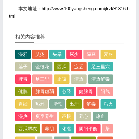
本文地址：
http://www.100yangsheng.com/jkzl/91316.h
tml
相关内容推荐
湿邪
艾灸
头晕
尿少
绿豆
麦冬
莲子
金银花
西瓜
疲乏
足三里穴
脾胃
足三里
止咳
清热
清热解毒
健脾
脾胃虚弱
心经
健脾胃
阳气
胃经
热邪
脾气
出汗
解毒
泻火
湿热
夏季养生
芦根
养心
凉血
西瓜翠衣
养阴
化湿
阴阳平衡
茶