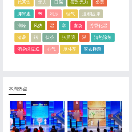
代茶饮
无力
口渴
疲乏无力
桑葚
脾胃虚
苯
利尿
理气
湿邪困脾
润燥
风热
湿
寒
虚烦
芳香化湿
清暑
钙
伏茶
张景明
涎
清热除烦
消暑绿豆糕
心气
厚朴花
翠衣拌藕
本周热点