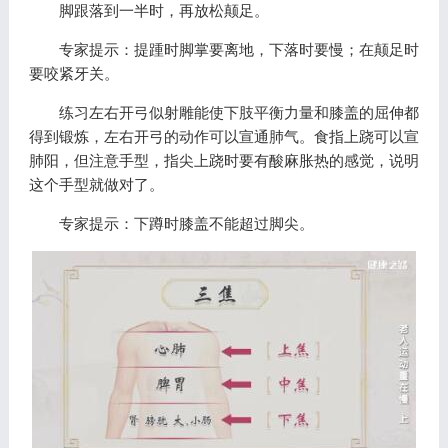
脚跟落到一半时，再放松颠足。
专家提示：提踵时脚掌要离地，下落时要慢；在颠足时
要咬紧牙关。
练习左右开弓似射雕能使下肢平衡力量和膝盖的屈伸都
得到锻炼，左右开弓的动作可以宣通肺气。食指上跷可以宣
肺阳，但注意手型，指尖上跷时要有酸麻胀热的感觉，说明
这个手型就做对了。
专家提示：下蹲时膝盖不能超过脚尖。