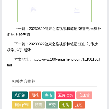
上一篇：
20230320健康之路视频和笔记:张雪亮,当归补
血汤,月经失调
下一篇：
20230322健康之路视频和笔记:江山,刘伟,太
极拳,推手,起势
本文地址：
http://www.100yangsheng.com/jkzl/91186.h
tml
相关内容推荐
八段锦
颈椎
疼痛
五劳七伤
心血管
新陈代谢
腰痛
五劳
七伤
提踵