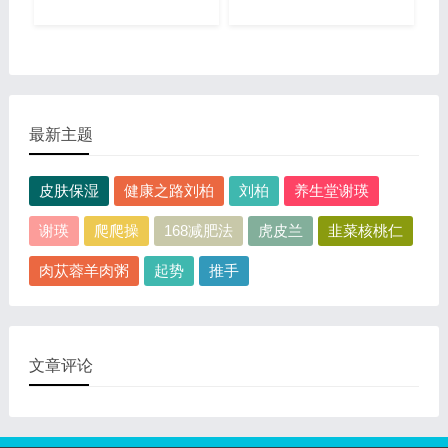
最新主题
皮肤保湿
健康之路刘柏
刘柏
养生堂谢瑛
谢瑛
爬爬操
168减肥法
虎皮兰
韭菜核桃仁
肉苁蓉羊肉粥
起势
推手
文章评论