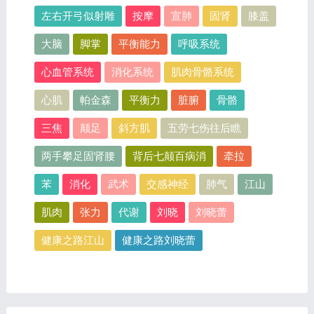
左右开弓似射雕
按摩
宣肺
固肾
膝盖
大脑
脚掌
平衡能力
呼吸系统
心血管系统
消化系统
肌肉骨骼系统
心肌
帕金森
平衡力
脏腑
骨骼
三焦
颠足
斜方肌
五劳七伤往后瞧
两手攀足固肾腰
背后七颠百病消
牵拉
苯
消化
武术
交感神经
肺气
江山
肌肉
张力
代谢
刘晓
刘晓蕾
健康之路江山
健康之路刘晓蕾