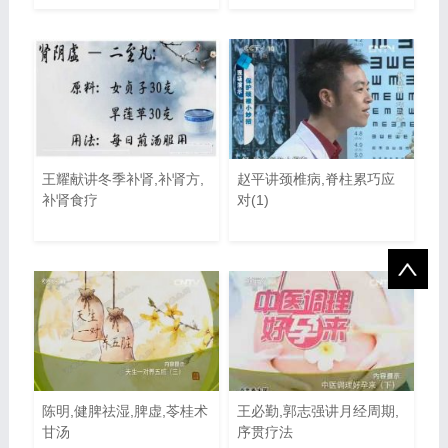
王耀献讲冬季补肾,补肾方,
赵平讲颈椎病,脊柱累巧应
补肾食疗
对(1)
陈明,健脾祛湿,脾虚,苓桂术
王必勤,郭志强讲月经周期,
甘汤
序贯疗法