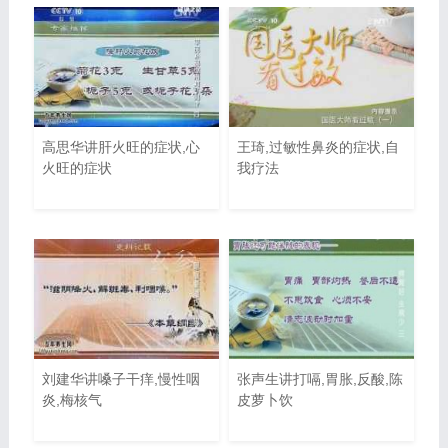
高思华讲肝火旺的症状,心
王琦,过敏性鼻炎的症状,自
火旺的症状
我疗法
刘建华讲嗓子干痒,慢性咽
张声生讲打嗝,胃胀,反酸,陈
炎,梅核气
皮萝卜饮