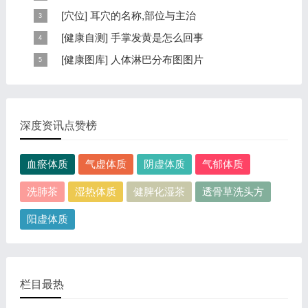
本页提供杨奕手到病自除全文阅读。包括完整目录、共计
[
穴位
]
耳穴的名称,部位与主治
6大章，66个小节的详细内容。涉及到全身的各个反射
耳穴在耳郭的分布有一定规律，耳穴在耳郭的分布犹如一
[
健康自测
]
手掌发黄是怎么回事
区，以及自然疗法、反射区疗法、食疗等。另外...
个倒置在子宫内的胎儿，头部朝下，臀部朝上。其分布的
手掌发黄，一般是血管内血液不充盈或是皮肤营养不良的
[
健康图库
]
人体淋巴分布图图片
规律是，与面颊相应的穴位在耳垂；与上肢相...
表现，这种情况通常是慢性病的征兆，如慢性萎缩性胃
这是关于人体淋巴分布图的图片，图片所在的文章是：
炎、慢性贫血、慢性结肠炎等。但手掌发黄同样...
20120910天天养生视频和笔记:何裕民讲淋巴瘤,癌,重压
出的淋巴癌，图片尺寸390x378像素，格式是JPG...
深度资讯点赞榜
血瘀体质
气虚体质
阴虚体质
气郁体质
洗肺茶
湿热体质
健脾化湿茶
透骨草洗头方
阳虚体质
栏目最热