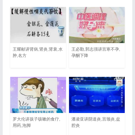
王耀献讲肾病,肾炎,肾衰,水
王必勤,郭志强讲宫寒不孕,
肿,名方
孕酮下降
罗大伦讲孩子咳嗽的食疗,
潘凌亚讲阴道炎,宫颈炎,盆
用药,泡脚
腔炎