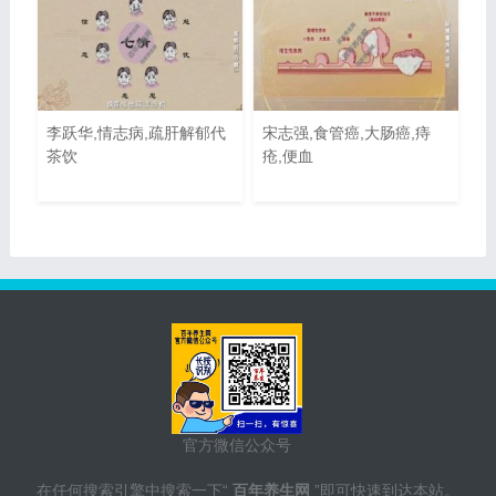
李跃华,情志病,疏肝解郁代
宋志强,食管癌,大肠癌,痔
茶饮
疮,便血
官方微信公众号
在任何搜索引擎中搜索一下“
百年养生网
”即可快速到达本站。