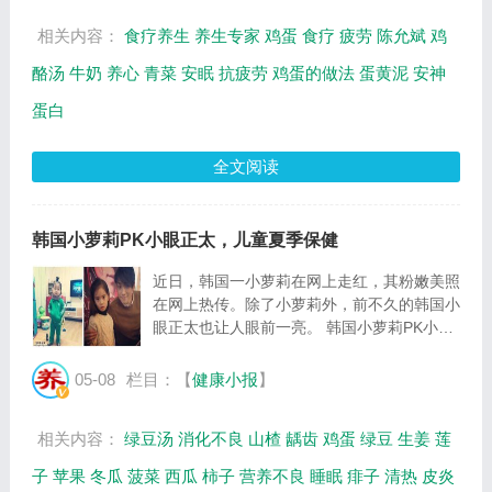
相关内容：
食疗养生
养生专家
鸡蛋
食疗
疲劳
陈允斌
鸡
酪汤
牛奶
养心
青菜
安眠
抗疲劳
鸡蛋的做法
蛋黄泥
安神
蛋白
全文阅读
韩国小萝莉PK小眼正太，儿童夏季保健
近日，韩国一小萝莉在网上走红，其粉嫩美照
在网上热传。除了小萝莉外，前不久的韩国小
眼正太也让人眼前一亮。 韩国小萝莉PK小眼
正太：韩国正太萝莉 萌萝莉不仅时尚，而且
气场足，与大明星Rain合照也丝毫不怯场，
05-08
栏目：【
健康小报
】
吸引了众人的眼球。而另一位韩国小眼正太也
让...
相关内容：
绿豆汤
消化不良
山楂
龋齿
鸡蛋
绿豆
生姜
莲
子
苹果
冬瓜
菠菜
西瓜
柿子
营养不良
睡眠
痱子
清热
皮炎