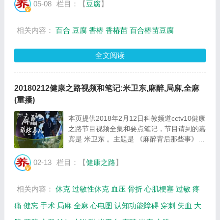
05-08
栏目：【
豆腐
】
相关内容：
百合
豆腐
香椿
香椿苗
百合椿苗豆腐
全文阅读
20180212健康之路视频和笔记:米卫东,麻醉,局麻,全麻
(重播)
本页提供2018年2月12日科教频道cctv10健康
之路节目视频全集和要点笔记，节目请到的嘉
宾是 米卫东 。主题是 《麻醉背后那些事》
。主要介绍麻醉医生的职责，麻醉的分类，打
麻药会影响智力吗，全麻比局麻危害更大吗，
02-13
栏目：【
健康之路
】
年龄特别大的人做手术麻醉更危险吗等相关
内...
相关内容：
休克
过敏性休克
血压
骨折
心肌梗塞
过敏
疼
痛
健忘
手术
局麻
全麻
心电图
认知功能障碍
穿刺
失血
大