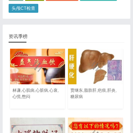
头颅CT检查
资讯季榜
林谦,心肌病,心脏病,心衰,
贾继东,脂肪肝,疤痕,肝炎,
心慌,憋闷
糖尿病