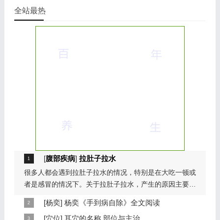
全站最热
[
腹部疾病
]
拉肚子拉水
很多人都会遇到拉肚子拉水的情况，特别是在大吃一顿或
者是感冒的情况下。关于拉肚子拉水，产生的原因主要是
因为饮食问题，或者是因为肠胃问题。本页包...
[
杨奕
]
杨奕《手到病自除》全文阅读
本页提供杨奕手到病自除全文阅读。包括完整目录、共计
[
穴位
]
耳穴的名称,部位与主治