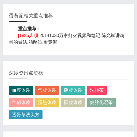
蛋黄泥相关重点推荐
重点推荐：
[1885人顶]
20141030万家灯火视频和笔记:陈允斌讲鸡
蛋的做法,鸡酪汤,蛋黄泥
深度资讯点赞榜
血瘀体质
气虚体质
阴虚体质
洗肺茶
气郁体质
湿热体质
阳虚体质
健脾化湿茶
透骨草洗头方