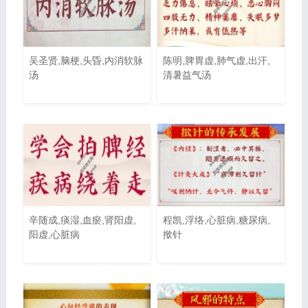
吴圣贤,脑梗,头昏,内消软脉
陈明,脾胃虚,肺气虚,出汗,
汤
清暑益气汤
辛随成,痰湿,血瘀,肾阳虚,
程凯,浮络,心脏病,糖尿病,
阳虚,心脏病
揿针