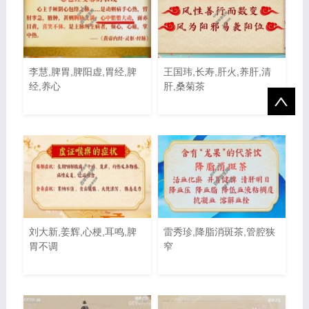
李慧,脾胃,脾阳虚,胃经,脾
王国玮,长寿,肝火,养肝,清
经,养心
肝,桑菊茶
刘大新,姜辉,心梗,耳鸣,脾
雷秀珍,降脂消斑茶,管腔狭
胃不调
窄