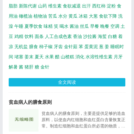
脂肪
新陈代谢
山药
维生素
食欲减退
出汗
西红柿
淀粉
食
用油
橄榄油
植物油
苦瓜
水分
黄瓜
冰箱
大葱
食欲下降
洗
澡
午睡
夏季饮食
味精
笑
喝水
酱油
丝瓜
早餐
晚餐
空调
土
豆
鸡精
饮料
面条
人工合成色素
香油
沙拉酱
海蜇
白糖
着
凉
无机盐
膳食
柿子椒
牙齿
金针菇
苯
蛋黄泥
葱
姜
睡眠时
间
堵塞
姜末
夏天
水果
醋
山楂糕
消化
水溶性维生素
月牙
解暑
酱
猪肝
糖
金针
全文阅读
贫血病人的膳食原则
贫血病人的膳食原则，主要是提供足够的造血
原料，以使血内红细胞和血红蛋白含量恢复正
常。制造红细胞和血红蛋白所必需的物质，主
要为蛋白质、铁和少许铜。叶酸、维生素B12