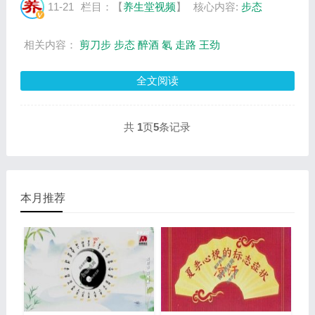
供视频全集的在线观看和主要内容介绍（节目
11-21
栏目：【
养生堂视频
】
核心内容:
步态
要点笔记）。 王劲：北京清华长庚医院副院
长...
相关内容：
剪刀步
步态
醉酒
氡
走路
王劲
全文阅读
共
1
页
5
条记录
本月推荐