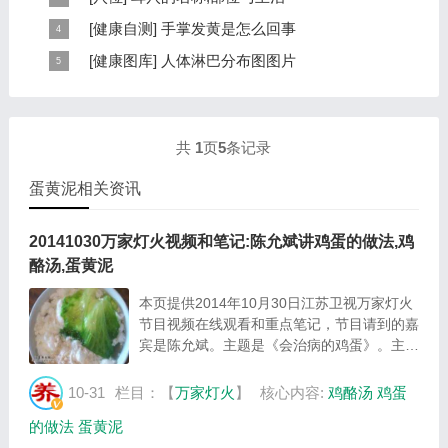
6大章，66个小节的详细内容。涉及到全身的各个反射
耳穴在耳郭的分布有一定规律，耳穴在耳郭的分布犹如一
[
健康自测
]
手掌发黄是怎么回事
区，以及自然疗法、反射区疗法、食疗等。另外...
个倒置在子宫内的胎儿，头部朝下，臀部朝上。其分布的
手掌发黄，一般是血管内血液不充盈或是皮肤营养不良的
[
健康图库
]
人体淋巴分布图图片
规律是，与面颊相应的穴位在耳垂；与上肢相...
表现，这种情况通常是慢性病的征兆，如慢性萎缩性胃
这是关于人体淋巴分布图的图片，图片所在的文章是：
炎、慢性贫血、慢性结肠炎等。但手掌发黄同样...
20120910天天养生视频和笔记:何裕民讲淋巴瘤,癌,重压
出的淋巴癌，图片尺寸390x378像素，格式是JPG...
共
1
页
5
条记录
蛋黄泥相关资讯
20141030万家灯火视频和笔记:陈允斌讲鸡蛋的做法,鸡
酪汤,蛋黄泥
本页提供2014年10月30日江苏卫视万家灯火
节目视频在线观看和重点笔记，节目请到的嘉
宾是陈允斌。主题是《会治病的鸡蛋》。主要
介绍鸡酪汤的制作方法，蛋黄泥的制作方法等
相关内容，百年养生网万家灯火栏目提供视频
10-31
栏目：【
万家灯火
】
核心内容:
鸡酪汤
鸡蛋
全集的在线观看和主要内容介绍（节目要点笔
的做法
蛋黄泥
记...