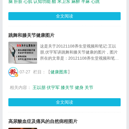
脑
肝脏
心肌
认知功能
醋
米卫东
麻醉
半麻
心跳
全文阅读
跳舞和膝关节健康图片
这是关于20121108养生堂视频和笔记:王以
朋,伏宇军讲跳舞和膝关节健康的图片，图片
所在的文章是：20121108养生堂视频和笔记:
王以朋,伏宇军讲跳舞和膝关节健康，图片尺
寸634x356像素，格式是JPG，图片大小是
07-27
栏目：【
健康图库
】
68705Byte。...
相关内容：
王以朋
伏宇军
膝关节
健身
关节
全文阅读
高尿酸血症及痛风的自然病程图片