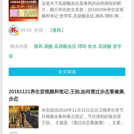
这是关于高尿酸血症及痛风的自然病程的图
片，图片所在的文章是：20160206养生堂视
频和笔记:曾学军,高尿酸血症,痛风,嘌呤,降尿
酸，图片尺寸645x379像素，格式是JPG，图
片大小是70511Byte。...
04-03
栏目：【
痛风
】
相关内容：
痛风
尿酸
高尿酸血症
嘌呤
饮水
高尿酸
曾学
军
全文阅读
20161121养生堂视频和笔记:王劲,如何透过步态看健康,
步态
本页提供2016年11月21日北京卫视养生堂节
目视频全集和要点笔记，节目请到的嘉宾是
王劲 。主题是 《透过步态看健康》 。主要介
绍透过步态看健康等相关内容，百年养生网提