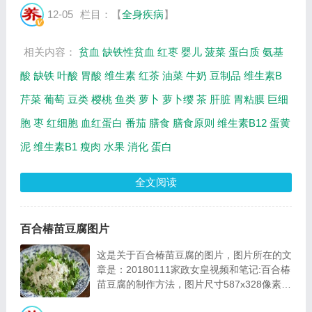
是红细胞发育生长不可缺少的因素，它们大都
12-05
栏目：【
全身疾病
】
必须通过饮食供给。所以，贫血病人的膳
食，...
相关内容：
贫血
缺铁性贫血
红枣
婴儿
菠菜
蛋白质
氨基
酸
缺铁
叶酸
胃酸
维生素
红茶
油菜
牛奶
豆制品
维生素B
芹菜
葡萄
豆类
樱桃
鱼类
萝卜
萝卜缨
茶
肝脏
胃粘膜
巨细
胞
枣
红细胞
血红蛋白
番茄
膳食
膳食原则
维生素B12
蛋黄
泥
维生素B1
瘦肉
水果
消化
蛋白
全文阅读
百合椿苗豆腐图片
这是关于百合椿苗豆腐的图片，图片所在的文
章是：20180111家政女皇视频和笔记:百合椿
苗豆腐的制作方法，图片尺寸587x328像素，
格式是JPG，图片大小是47264Byte。...