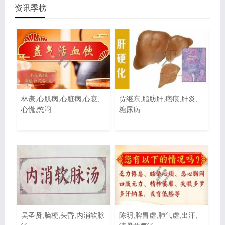
资讯季榜
林谦,心肌病,心脏病,心衰,
贾继东,脂肪肝,疤痕,肝炎,
心慌,憋闷
糖尿病
吴圣贤,脑梗,头昏,内消软脉
陈明,脾胃虚,肺气虚,出汗,