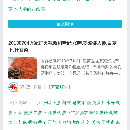
萝卜
人参的功效
姜
全文阅读
20130704万家灯火视频和笔记:张晔,姜波讲人参,白萝
卜,什香菜
本页提供2013年7月4日江苏卫视万家灯火节
目视频在线观看和重点笔记，节目请到的嘉宾
是张晔，姜波。主题是《名贵药材有替身—人
参》。主要介绍人参的功效，白萝卜的好处，
什香菜的制作方法，萝卜丝火腿饼的制作方法
07-05
栏目：【
万家灯火
】
等相关内容，百年养生网万家灯火栏目提供视
频...
相关内容：
上火
张晔
人参
补气
皂甙
补虚
免疫力
水分
胡
萝卜
蒜
姜波
白萝卜
什香菜
萝卜丝火腿饼
味精
香菇
胡椒
萝卜
芝麻
香油
香葱
正气
人参的功效
葱
姜
姜末
干扰素
酱