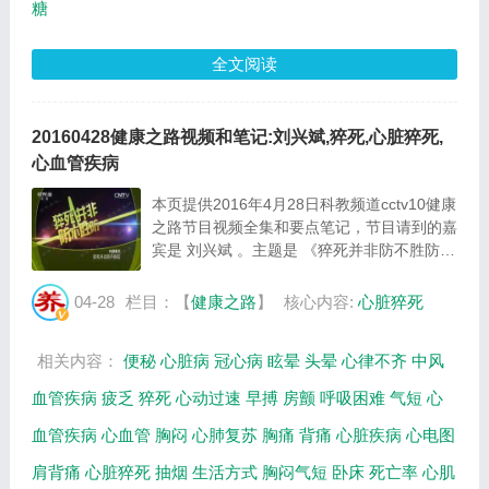
糖
全文阅读
20160428健康之路视频和笔记:刘兴斌,猝死,心脏猝死,
心血管疾病
本页提供2016年4月28日科教频道cctv10健康
之路节目视频全集和要点笔记，节目请到的嘉
宾是 刘兴斌 。主题是 《猝死并非防不胜防》
。主要介绍心脏猝死是哪里出来问题，心脏猝
死的前兆，哪种气短和心脏病猝死关系密切，
04-28
栏目：【
健康之路
】
核心内容:
心脏猝死
哪种情况发生猝死的风险最高，哪种生活方...
相关内容：
便秘
心脏病
冠心病
眩晕
头晕
心律不齐
中风
血管疾病
疲乏
猝死
心动过速
早搏
房颤
呼吸困难
气短
心
血管疾病
心血管
胸闷
心肺复苏
胸痛
背痛
心脏疾病
心电图
肩背痛
心脏猝死
抽烟
生活方式
胸闷气短
卧床
死亡率
心肌