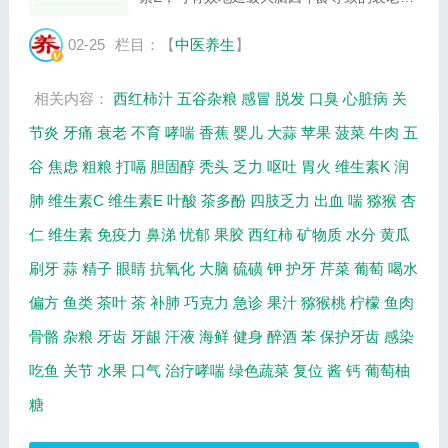
题。一般每天摄取两盎司就够了。科学家还认
为，杏仁巧克力之所以对大脑有益，心理原因
02-25
栏目：【
中医养生
】
也不能忽视。在感到焦虑，忧郁或心情不佳
时，...
相关内容：
西红柿汁
五谷杂粮
感冒
脱发
口臭
心脏病
关
节炎
牙痛
衰老
不育
哮喘
香蕉
婴儿
大蒜
苹果
菠菜
牛肉
五
谷
焦虑
粗粮
打嗝
胆固醇
秃头
乏力
呕吐
胃火
维生素K
润
肺
维生素C
维生素E
叶酸
茶多酚
四肢乏力
出血
喘
猕猴
杏
仁
维生素
免疫力
鼻涕
忧郁
果胶
西红柿
矿物质
水分
黄瓜
刷牙
蒜
精子
眼睛
抗氧化
大脑
硫磺
钾
护牙
芹菜
葡萄
喝水
偏方
鱼类
茶叶
茶
补肺
巧克力
急诊
果汁
猕猴桃
柠檬
鱼肉
骨骼
杂粮
牙齿
牙龈
汗液
海鲜
健身
醉酒
苯
保护牙齿
感染
吃鱼
关节
水果
口气
治疗哮喘
绿色蔬菜
复位
酱
钙
葡萄柚
糖