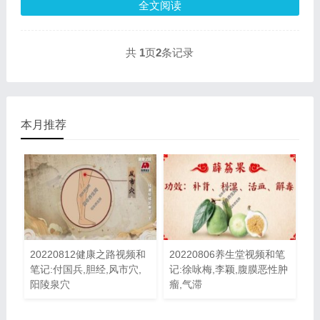
全文阅读
共
1
页
2
条记录
本月推荐
20220812健康之路视频和
20220806养生堂视频和笔
笔记:付国兵,胆经,风市穴,
记:徐咏梅,李颖,腹膜恶性肿
阳陵泉穴
瘤,气滞