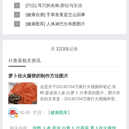
本页提供杨奕手到病自除全文阅读。包括完整目录、共计
[
穴位
]
耳穴的名称,部位与主治
6大章，66个小节的详细内容。涉及到全身的各个反射
耳穴在耳郭的分布有一定规律，耳穴在耳郭的分布犹如一
[
健康自测
]
手掌发黄是怎么回事
区，以及自然疗法、反射区疗法、食疗等。另外...
个倒置在子宫内的胎儿，头部朝下，臀部朝上。其分布的
手掌发黄，一般是血管内血液不充盈或是皮肤营养不良的
[
健康图库
]
人体淋巴分布图图片
规律是，与面颊相应的穴位在耳垂；与上肢相...
表现，这种情况通常是慢性病的征兆，如慢性萎缩性胃
这是关于人体淋巴分布图的图片，图片所在的文章是：
炎、慢性贫血、慢性结肠炎等。但手掌发黄同样...
20120910天天养生视频和笔记:何裕民讲淋巴瘤,癌,重压
出的淋巴癌，图片尺寸390x378像素，格式是JPG...
共
1
页
2
条记录
什香菜相关资讯
萝卜丝火腿饼的制作方法图片
这是关于20130704万家灯火视频和笔记:张
晔,姜波讲人参,白萝卜,什香菜的图片，图片所
在的文章是：20130704万家灯火视频和笔记:
张晔,姜波讲人参,白萝卜,什香菜，图片尺寸
455x313像素，格式是JPG，图片大小是
02-05
栏目：【
健康图库
】
40997Byte。...
相关内容：
张晔
人参
姜波
白萝卜
什香菜
萝卜丝火腿饼