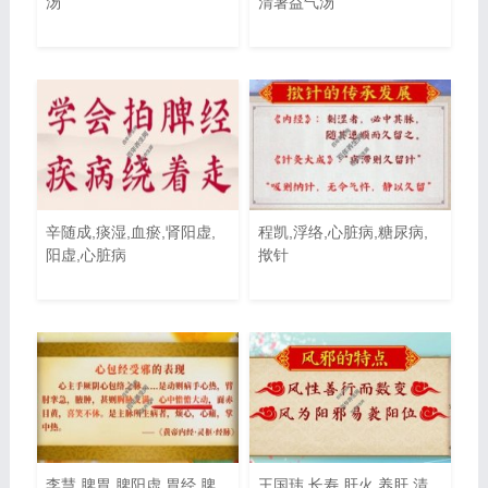
汤
清暑益气汤
辛随成,痰湿,血瘀,肾阳虚,
程凯,浮络,心脏病,糖尿病,
阳虚,心脏病
揿针
李慧,脾胃,脾阳虚,胃经,脾
王国玮,长寿,肝火,养肝,清