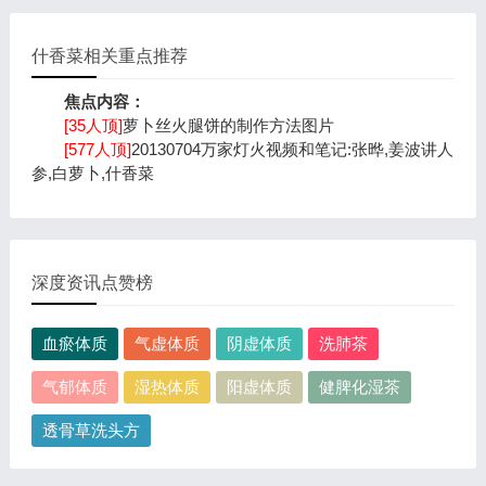
什香菜相关重点推荐
焦点内容：
[35人顶]
萝卜丝火腿饼的制作方法图片
[577人顶]
20130704万家灯火视频和笔记:张晔,姜波讲人
参,白萝卜,什香菜
深度资讯点赞榜
血瘀体质
气虚体质
阴虚体质
洗肺茶
气郁体质
湿热体质
阳虚体质
健脾化湿茶
透骨草洗头方