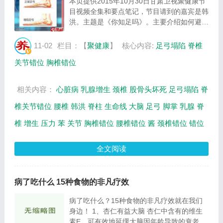
本页提供2015年10月30日甘肃卫视聚健康节
目视频全集和要点笔记，节目请到的嘉宾是韩
洪。主题是《你知足吗》。主要介绍如何避免
足弓塌陷，如何能够提早发现脊柱问题等相关
内容，百年养生网提供视频全集的在线观看和
11-02
栏目：【
聚健康
】
核心内容:
足弓塌陷
脊椎
主要内容介绍（节目要点笔记）。...
关节错位
胸椎错位
相关内容：
心脏病
乳腺增生
颈椎
股骨头坏死
足弓塌陷
脊
椎关节错位
腰椎
韩洪
脊柱
生命线
大脑
足弓
脚掌
乳腺
脊
椎
增生
压力
苯
关节
胸椎错位
腰椎错位
酱
颈椎错位
错位
全文阅读
病了吃什么 15种食物的非凡疗效
病了吃什么？15种食物的非凡疗效就在我们
身边！ 1、杏仁有益大脑 杏仁中含有的维生
素E，可有效地延缓大脑因年龄导致的衰老问