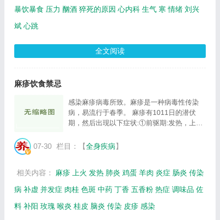
暴饮暴食
压力
酗酒
猝死的原因
心内科
生气
寒
情绪
刘兴
斌
心跳
全文阅读
麻疹饮食禁忌
感染麻疹病毒所致。麻疹是一种病毒性传染
病，易流行于春季。 麻疹有1011日的潜伏
期，然后出现以下症状:①前驱期:发热，上呼
吸道以及眼部发炎，两侧颊赫膜可见麻疹豁膜
斑。②出疹期:一般在发热的第4日，自耳后及
07-30
栏目：【
全身疾病
】
颈部开始出现玫瑰色斑丘疹，急速蔓延全身，
发热...
相关内容：
麻疹
上火
发热
肺炎
鸡蛋
羊肉
炎症
肠炎
传染
病
补虚
并发症
肉桂
色斑
中药
丁香
五香粉
热症
调味品
佐
料
补阳
玫瑰
喉炎
桂皮
脑炎
传染
皮疹
感染