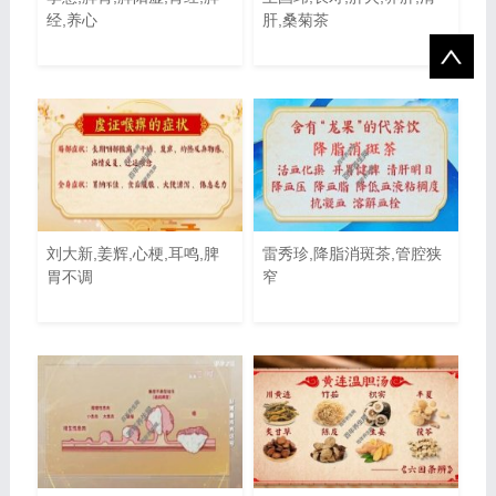
经,养心
肝,桑菊茶
刘大新,姜辉,心梗,耳鸣,脾
雷秀珍,降脂消斑茶,管腔狭
胃不调
窄