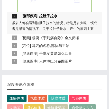
[
腹部疾病
]
拉肚子拉水
很多人都会遇到拉肚子拉水的情况，特别是在大吃一顿或
者是感冒的情况下。关于拉肚子拉水，产生的原因主要是
因为饮食问题，或者是因为肠胃问题。本页包...
[
杨奕
]
杨奕《手到病自除》全文阅读
本页提供杨奕手到病自除全文阅读。包括完整目录、共计
[
穴位
]
耳穴的名称,部位与主治
6大章，66个小节的详细内容。涉及到全身的各个反射
耳穴在耳郭的分布有一定规律，耳穴在耳郭的分布犹如一
[
健康自测
]
手掌发黄是怎么回事
区，以及自然疗法、反射区疗法、食疗等。另外...
个倒置在子宫内的胎儿，头部朝下，臀部朝上。其分布的
手掌发黄，一般是血管内血液不充盈或是皮肤营养不良的
[
健康图库
]
人体淋巴分布图图片
规律是，与面颊相应的穴位在耳垂；与上肢相...
表现，这种情况通常是慢性病的征兆，如慢性萎缩性胃
这是关于人体淋巴分布图的图片，图片所在的文章是：
炎、慢性贫血、慢性结肠炎等。但手掌发黄同样...
20120910天天养生视频和笔记:何裕民讲淋巴瘤,癌,重压
出的淋巴癌，图片尺寸390x378像素，格式是JPG...
深度资讯点赞榜
血瘀体质
气虚体质
阴虚体质
气郁体质
洗肺茶
湿热体质
健脾化湿茶
透骨草洗头方