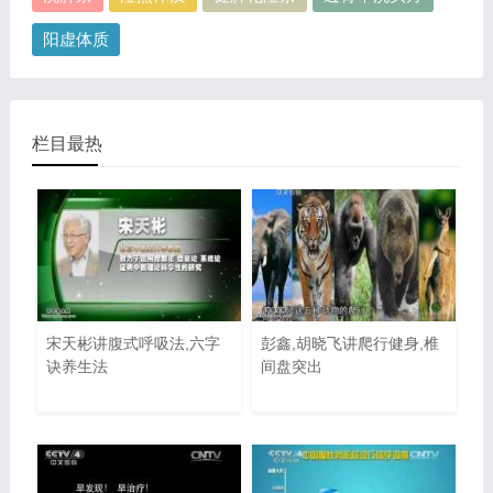
阳虚体质
栏目最热
宋天彬讲腹式呼吸法,六字
彭鑫,胡晓飞讲爬行健身,椎
诀养生法
间盘突出