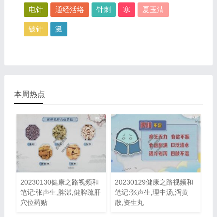
电针
通经活络
针刺
寒
夏玉清
铍针
涎
本周热点
20230130健康之路视频和
20230129健康之路视频和
笔记:张声生,脾滞,健脾疏肝
笔记:张声生,理中汤,泻黄
穴位药贴
散,资生丸