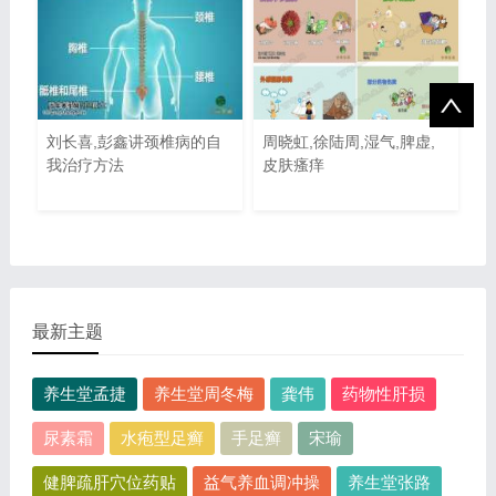
刘长喜,彭鑫讲颈椎病的自
周晓虹,徐陆周,湿气,脾虚,
我治疗方法
皮肤瘙痒
最新主题
养生堂孟捷
养生堂周冬梅
龚伟
药物性肝损
尿素霜
水疱型足癣
手足癣
宋瑜
健脾疏肝穴位药贴
益气养血调冲操
养生堂张路