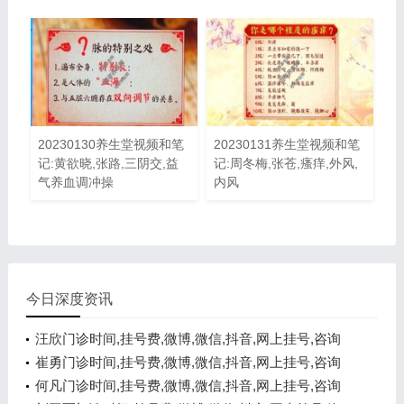
20230130养生堂视频和笔
20230131养生堂视频和笔
记:黄欲晓,张路,三阴交,益
记:周冬梅,张苍,瘙痒,外风,
气养血调冲操
内风
今日深度资讯
汪欣门诊时间,挂号费,微博,微信,抖音,网上挂号,咨询
电话,在线咨询
崔勇门诊时间,挂号费,微博,微信,抖音,网上挂号,咨询
电话,在线咨询
何凡门诊时间,挂号费,微博,微信,抖音,网上挂号,咨询