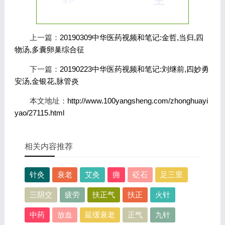
上一篇：
20190309中华医药视频和笔记:金哲,当归,四
物汤,多囊卵巢综合征
下一篇：
20190223中华医药视频和笔记:刘继前,四妙勇
安汤,金银花,脉管炎
本文地址：
http://www.100yangsheng.com/zhonghuayi
yao/27115.html
相关内容推荐
针灸
衰老
艾灸
痈
砭石
足三里
三阴交
疲劳
扶正气
扶正
火针
中药
放血
延缓衰老
正气
九针