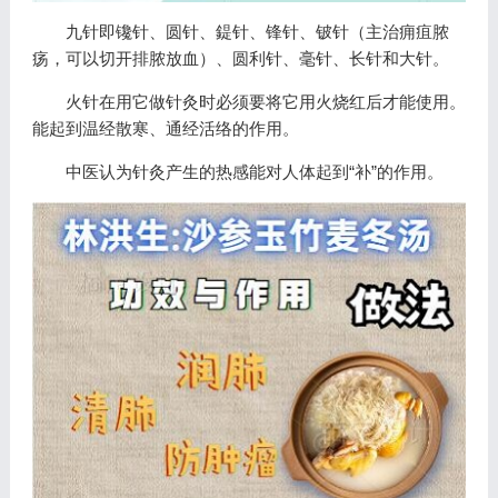
九针即镵针、圆针、鍉针、锋针、铍针（主治痈疽脓
疡，可以切开排脓放血）、圆利针、毫针、长针和大针。
火针在用它做针灸时必须要将它用火烧红后才能使用。
能起到温经散寒、通经活络的作用。
中医认为针灸产生的热感能对人体起到“补”的作用。