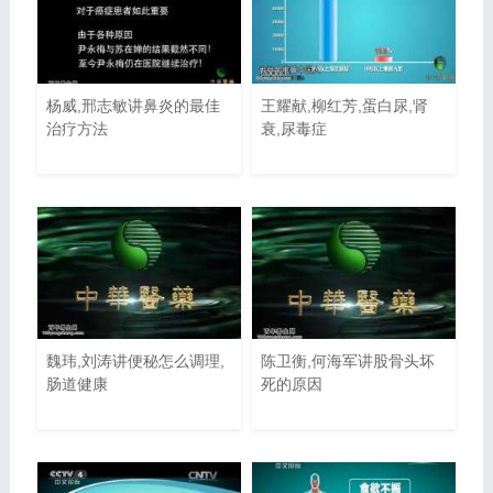
杨威,邢志敏讲鼻炎的最佳
王耀献,柳红芳,蛋白尿,肾
治疗方法
衰,尿毒症
魏玮,刘涛讲便秘怎么调理,
陈卫衡,何海军讲股骨头坏
肠道健康
死的原因