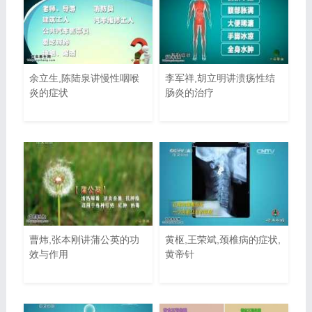
余立生,陈陆泉讲慢性咽喉
李军祥,胡立明讲溃疡性结
炎的症状
肠炎的治疗
曹炜,张本刚讲蒲公英的功
黄枢,王荣斌,颈椎病的症状,
效与作用
黄帝针