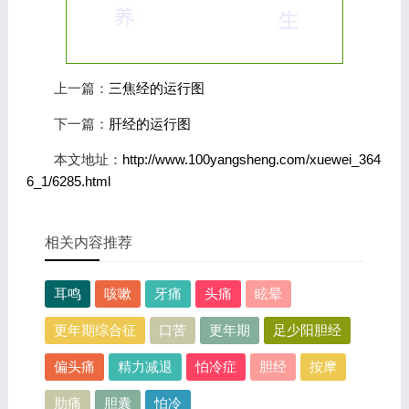
上一篇：
三焦经的运行图
下一篇：
肝经的运行图
本文地址：
http://www.100yangsheng.com/xuewei_364
6_1/6285.html
相关内容推荐
耳鸣
咳嗽
牙痛
头痛
眩晕
更年期综合征
口苦
更年期
足少阳胆经
偏头痛
精力减退
怕冷症
胆经
按摩
肋痛
胆囊
怕冷