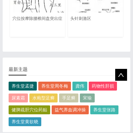
穴位按摩除腰椎间盘突出症
头针刺激区
最新主题
养生堂孟捷
养生堂周冬梅
龚伟
药物性肝损
尿素霜
水疱型足癣
手足癣
宋瑜
健脾疏肝穴位药贴
益气养血调冲操
养生堂张路
养生堂黄欲晓