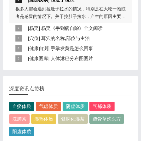
很多人都会遇到拉肚子拉水的情况，特别是在大吃一顿或
者是感冒的情况下。关于拉肚子拉水，产生的原因主要是
因为饮食问题，或者是因为肠胃问题。本页包...
[
杨奕
]
杨奕《手到病自除》全文阅读
本页提供杨奕手到病自除全文阅读。包括完整目录、共计
[
穴位
]
耳穴的名称,部位与主治
6大章，66个小节的详细内容。涉及到全身的各个反射
耳穴在耳郭的分布有一定规律，耳穴在耳郭的分布犹如一
[
健康自测
]
手掌发黄是怎么回事
区，以及自然疗法、反射区疗法、食疗等。另外...
个倒置在子宫内的胎儿，头部朝下，臀部朝上。其分布的
手掌发黄，一般是血管内血液不充盈或是皮肤营养不良的
[
健康图库
]
人体淋巴分布图图片
规律是，与面颊相应的穴位在耳垂；与上肢相...
表现，这种情况通常是慢性病的征兆，如慢性萎缩性胃
这是关于人体淋巴分布图的图片，图片所在的文章是：
炎、慢性贫血、慢性结肠炎等。但手掌发黄同样...
20120910天天养生视频和笔记:何裕民讲淋巴瘤,癌,重压
出的淋巴癌，图片尺寸390x378像素，格式是JPG...
深度资讯点赞榜
血瘀体质
气虚体质
阴虚体质
气郁体质
洗肺茶
湿热体质
健脾化湿茶
透骨草洗头方
阳虚体质