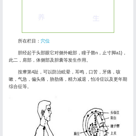
所在栏目：
穴位
胆经起于头部眼它对侧外毗部，瞳子骼n，止寸脚a1}，
此二，肩部，体侧部及胆囊等发生作用。
按摩第4趾，可以防治眩晕，耳鸣，口苦，牙痛，咳
嗽，气急，偏头痛，胁肋痛，精力减退，怕冷症以及更年期
综合征等。