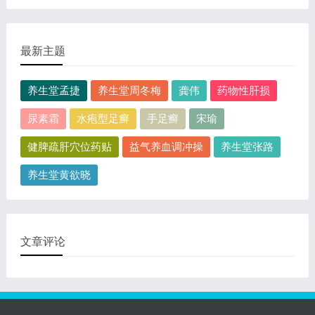
最新主题
养生堂孟捷
养生堂周冬梅
龚伟
药物性肝损
尿素霜
水疱型足癣
手足癣
宋瑜
健脾疏肝穴位药贴
益气养血调冲操
养生堂张路
养生堂黄欲晓
文章评论