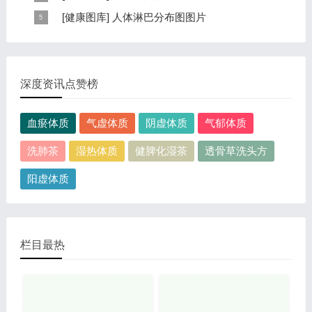
区，以及自然疗法、反射区疗法、食疗等。另外...
个倒置在子宫内的胎儿，头部朝下，臀部朝上。其分布的
手掌发黄，一般是血管内血液不充盈或是皮肤营养不良的
[
健康图库
]
人体淋巴分布图图片
规律是，与面颊相应的穴位在耳垂；与上肢相...
表现，这种情况通常是慢性病的征兆，如慢性萎缩性胃
这是关于人体淋巴分布图的图片，图片所在的文章是：
炎、慢性贫血、慢性结肠炎等。但手掌发黄同样...
20120910天天养生视频和笔记:何裕民讲淋巴瘤,癌,重压
出的淋巴癌，图片尺寸390x378像素，格式是JPG...
深度资讯点赞榜
血瘀体质
气虚体质
阴虚体质
气郁体质
洗肺茶
湿热体质
健脾化湿茶
透骨草洗头方
阳虚体质
栏目最热