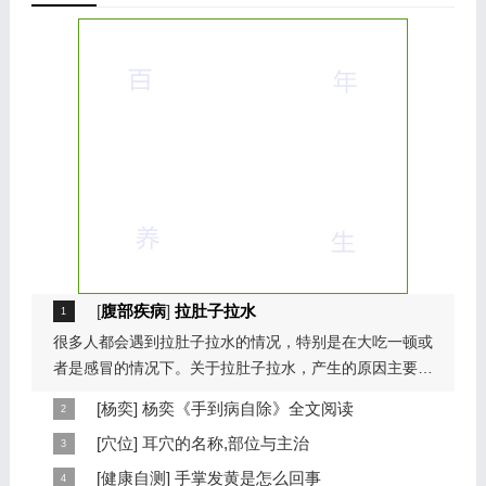
[
腹部疾病
]
拉肚子拉水
很多人都会遇到拉肚子拉水的情况，特别是在大吃一顿或
者是感冒的情况下。关于拉肚子拉水，产生的原因主要是
因为饮食问题，或者是因为肠胃问题。本页包...
[
杨奕
]
杨奕《手到病自除》全文阅读
本页提供杨奕手到病自除全文阅读。包括完整目录、共计
[
穴位
]
耳穴的名称,部位与主治
6大章，66个小节的详细内容。涉及到全身的各个反射
耳穴在耳郭的分布有一定规律，耳穴在耳郭的分布犹如一
[
健康自测
]
手掌发黄是怎么回事