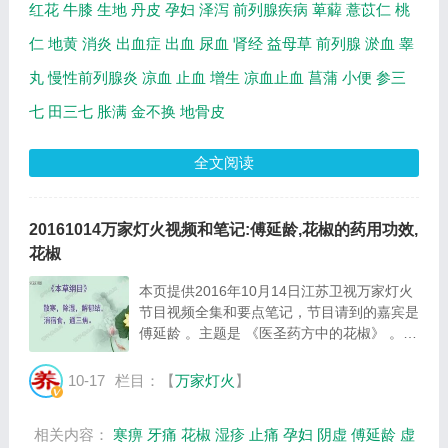
红花
牛膝
生地
丹皮
孕妇
泽泻
前列腺疾病
萆薢
薏苡仁
桃
仁
地黄
消炎
出血症
出血
尿血
肾经
益母草
前列腺
淤血
睾
丸
慢性前列腺炎
凉血
止血
增生
凉血止血
菖蒲
小便
参三
七
田三七
胀满
金不换
地骨皮
全文阅读
20161014万家灯火视频和笔记:傅延龄,花椒的药用功效,
花椒
本页提供2016年10月14日江苏卫视万家灯火
节目视频全集和要点笔记，节目请到的嘉宾是
傅延龄 。主题是 《医圣药方中的花椒》 。主
要介绍花椒的药用功效等相关内容，百年养生
网提供视频全集的在线观看和主要内容介绍
10-17
栏目：【
万家灯火
】
（节目要点笔记）。 花椒是药食同源的食
材，...
相关内容：
寒痹
牙痛
花椒
湿疹
止痛
孕妇
阴虚
傅延龄
虚