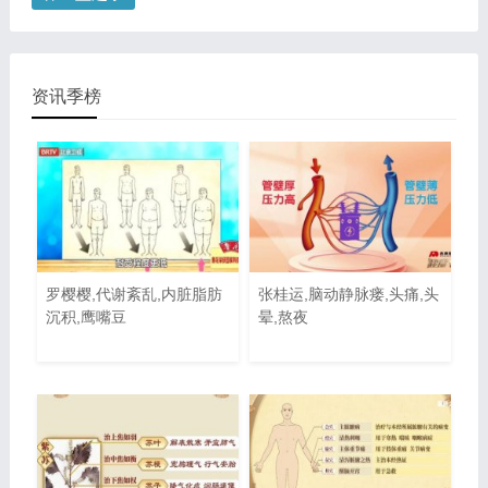
资讯季榜
罗樱樱,代谢紊乱,内脏脂肪
张桂运,脑动静脉瘘,头痛,头
沉积,鹰嘴豆
晕,熬夜