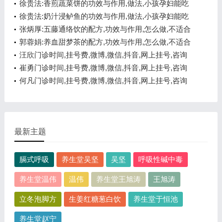
吗,提高免疫力
徐贵法:香煎蔬菜饼的功效与作用,做法,小孩孕妇能吃
吗,降血糖
徐贵法:奶汁浸鲈鱼的功效与作用,做法,小孩孕妇能吃
吗,降血脂
张炳厚:五藤通络饮的配方,功效与作用,怎么做,不适合
的人,预防中风
郭蓉娟:养血甜梦茶的配方,功效与作用,怎么做,不适合
的人,养血安神
汪欣门诊时间,挂号费,微博,微信,抖音,网上挂号,咨询
电话,在线咨询
崔勇门诊时间,挂号费,微博,微信,抖音,网上挂号,咨询
电话,在线咨询
何凡门诊时间,挂号费,微博,微信,抖音,网上挂号,咨询
电话,在线咨询
最新主题
膈式呼吸
养生堂吴坚
吴坚
呼吸性碱中毒
养生堂温伟
温伟
养生堂王旭涛
王旭涛
立冬泡脚方
生姜红糖葱白饮
养生堂于恒池
养生堂赵宁