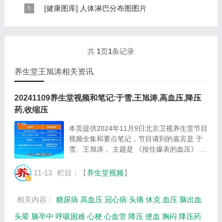
个倒置在子宫内的胎儿，头部朝下，臀部朝上。其分布的
手掌发黄，一般是血管内血液不充盈或是皮肤营养不良的
[
健康图库
]
人体淋巴分布图图片
规律是，与面颊相应的穴位在耳垂；与上肢相...
表现，这种情况通常是慢性病的征兆，如慢性萎缩性胃
这是关于人体淋巴分布图的图片，图片所在的文章是：
炎、慢性贫血、慢性结肠炎等。但手掌发黄同样...
20120910天天养生视频和笔记:何裕民讲淋巴瘤,癌,重压
出的淋巴癌，图片尺寸390x378像素，格式是JPG...
共
1
页
1
条记录
养生堂王旭涛相关资讯
20241109养生堂视频和笔记:于雪,王旭涛,高血压,降压
药,收缩压
本页提供2024年11月9日北京卫视养生堂节目
视频全集和要点笔记，节目请到的嘉宾是 于
雪、王旭涛 。主题是 《按住爆表的血压》 。
主要介绍如何识别自己的血压危急状态，当血
压飙升时做什么才能正确降压，硝苯地平控释
11-13
栏目：【
养生堂视频
】
片可以掰开吃吗等相关内容。百年养生网提
供...
相关内容：
糖尿病
高血压
冠心病
头痛
休克
血压
脑出血
头晕
脑卒中
呼吸困难
心梗
心血管
降压
便血
胸闷
降压药