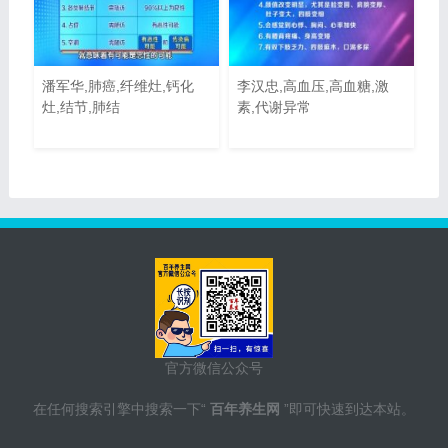
潘军华,肺癌,纤维灶,钙化
李汉忠,高血压,高血糖,激
灶,结节,肺结
素,代谢异常
官方微信公众号
在任何搜索引擎中搜索一下“
百年养生网
”即可快速到达本站。