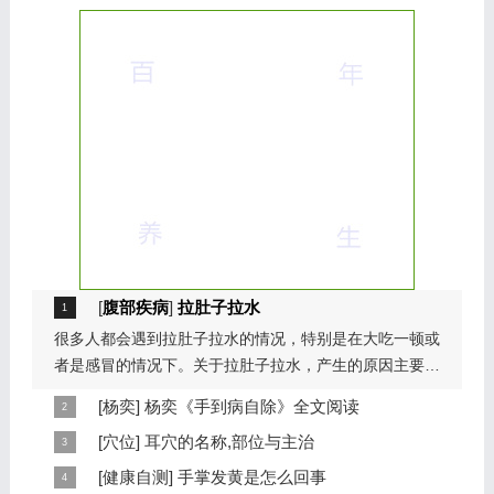
[
腹部疾病
]
拉肚子拉水
很多人都会遇到拉肚子拉水的情况，特别是在大吃一顿或
者是感冒的情况下。关于拉肚子拉水，产生的原因主要是
因为饮食问题，或者是因为肠胃问题。本页包...
[
杨奕
]
杨奕《手到病自除》全文阅读
本页提供杨奕手到病自除全文阅读。包括完整目录、共计
[
穴位
]
耳穴的名称,部位与主治
6大章，66个小节的详细内容。涉及到全身的各个反射
耳穴在耳郭的分布有一定规律，耳穴在耳郭的分布犹如一
[
健康自测
]
手掌发黄是怎么回事
区，以及自然疗法、反射区疗法、食疗等。另外...