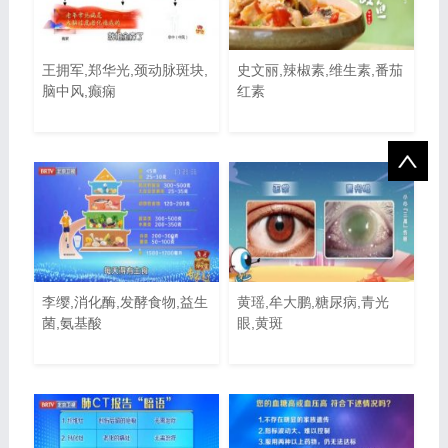
王拥军,郑华光,颈动脉斑块,
史文丽,辣椒素,维生素,番茄
脑中风,癫痫
红素
李缨,消化酶,发酵食物,益生
黄瑶,牟大鹏,糖尿病,青光
菌,氨基酸
眼,黄斑