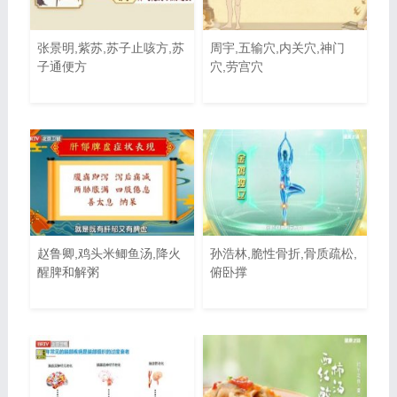
张景明,紫苏,苏子止咳方,苏
周宇,五输穴,内关穴,神门
子通便方
穴,劳宫穴
赵鲁卿,鸡头米鲫鱼汤,降火
孙浩林,脆性骨折,骨质疏松,
醒脾和解粥
俯卧撑