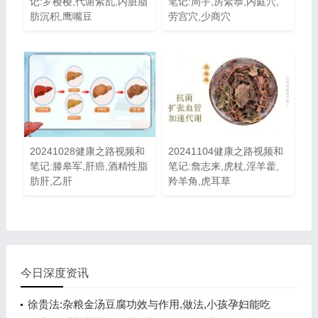
记:罗樱樱,代谢紊乱,内脏脂
笔记:周宇,房緊恭,内庭穴,
肪沉积,鹰嘴豆
劳宫穴,少商穴
20241028健康之路视频和
20241104健康之路视频和
笔记:滕皋军,肝癌,酒精性脂
笔记:詹志来,虎杖,淫羊藿,
肪肝,乙肝
羚羊角,虎耳草
今日深度资讯
徐贵法:杂粮金汤豆腐功效与作用,做法,小孩孕妇能吃