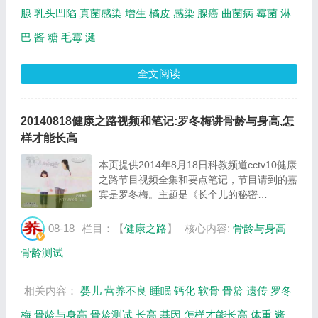
腺
乳头凹陷
真菌感染
增生
橘皮
感染
腺癌
曲菌病
霉菌
淋
巴
酱
糖
毛霉
涎
全文阅读
20140818健康之路视频和笔记:罗冬梅讲骨龄与身高,怎
样才能长高
本页提供2014年8月18日科教频道cctv10健康
之路节目视频全集和要点笔记，节目请到的嘉
宾是罗冬梅。主题是《长个儿的秘密
(上))》。主要介绍孩子的身高受父母谁的影
响更大，身高的预测公式，骨龄检测，腿长的
08-18
栏目：【
健康之路
】
核心内容:
骨龄与身高
孩子能长高，骨头是如何长长的，体重会影响
骨龄测试
身高吗等相...
相关内容：
婴儿
营养不良
睡眠
钙化
软骨
骨龄
遗传
罗冬
梅
骨龄与身高
骨龄测试
长高
基因
怎样才能长高
体重
酱