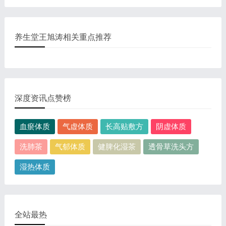
养生堂王旭涛相关重点推荐
深度资讯点赞榜
血瘀体质
气虚体质
长高贴敷方
阴虚体质
洗肺茶
气郁体质
健脾化湿茶
透骨草洗头方
湿热体质
全站最热