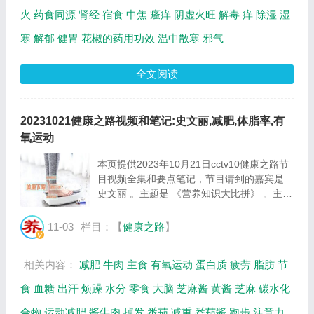
火
药食同源
肾经
宿食
中焦
瘙痒
阴虚火旺
解毒
痒
除湿
湿
寒
解郁
健胃
花椒的药用功效
温中散寒
邪气
全文阅读
20231021健康之路视频和笔记:史文丽,减肥,体脂率,有
氧运动
本页提供2023年10月21日cctv10健康之路节
目视频全集和要点笔记，节目请到的嘉宾是
史文丽 。主题是 《营养知识大比拼》 。主要
介绍减肥并不难吃对吃好是关键，不吃主食危
害大，少吃多餐并不能帮助减肥，哪些食品适
11-03
栏目：【
健康之路
】
合减肥期间补充能量等相关内容。百年养生
网...
相关内容：
减肥
牛肉
主食
有氧运动
蛋白质
疲劳
脂肪
节
食
血糖
出汗
烦躁
水分
零食
大脑
芝麻酱
黄酱
芝麻
碳水化
合物
运动减肥
酱牛肉
掉发
番茄
减重
番茄酱
跑步
注意力