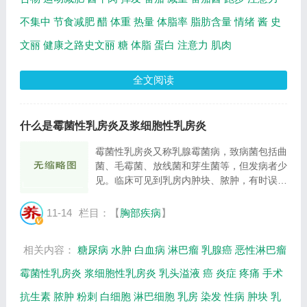
不集中
节食减肥
醋
体重
热量
体脂率
脂肪含量
情绪
酱
史
文丽
健康之路史文丽
糖
体脂
蛋白
注意力
肌肉
全文阅读
什么是霉菌性乳房炎及浆细胞性乳房炎
霉菌性乳房炎又称乳腺霉菌病，致病菌包括曲
菌、毛霉菌、放线菌和芽生菌等，但发病者少
见。临床可见到乳房内肿块、脓肿，有时误以
为化脓性炎症，但抗生素治疗无效。 曲菌
病，与病人长期使用免疫制剂有关，如白血...
11-14
栏目：【
胸部疾病
】
相关内容：
糖尿病
水肿
白血病
淋巴瘤
乳腺癌
恶性淋巴瘤
霉菌性乳房炎
浆细胞性乳房炎
乳头溢液
癌
炎症
疼痛
手术
抗生素
脓肿
粉刺
白细胞
淋巴细胞
乳房
染发
性病
肿块
乳