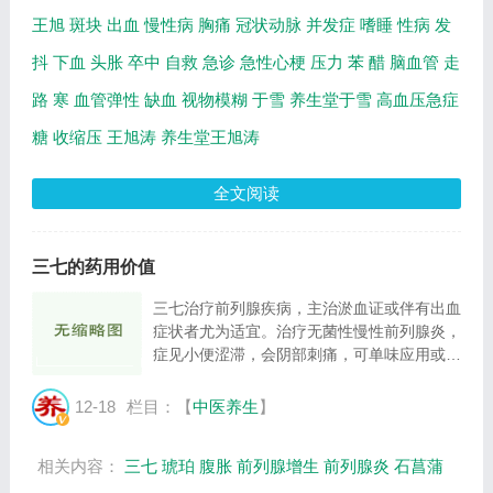
王旭
斑块
出血
慢性病
胸痛
冠状动脉
并发症
嗜睡
性病
发
抖
下血
头胀
卒中
自救
急诊
急性心梗
压力
苯
醋
脑血管
走
路
寒
血管弹性
缺血
视物模糊
于雪
养生堂于雪
高血压急症
糖
收缩压
王旭涛
养生堂王旭涛
全文阅读
三七的药用价值
三七治疗前列腺疾病，主治淤血证或伴有出血
症状者尤为适宜。治疗无菌性慢性前列腺炎，
症见小便涩滞，会阴部刺痛，可单味应用或随
证配伍，如尿后滴白量多，淤浊互结者，可与
消炎化浊的萆薢、浙贝母、石菖蒲、生薏苡仁
12-18
栏目：【
中医养生
】
等配伍；血精，排精尿道灼热刺痛者，可与...
相关内容：
三七
琥珀
腹胀
前列腺增生
前列腺炎
石菖蒲